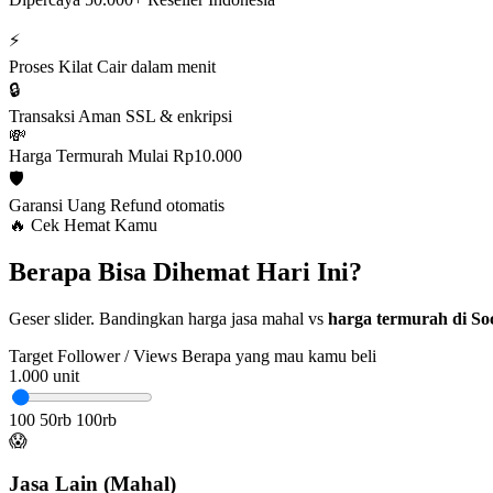
⚡
Proses Kilat
Cair dalam menit
🔒
Transaksi Aman
SSL & enkripsi
💸
Harga Termurah
Mulai Rp10.000
🛡️
Garansi Uang
Refund otomatis
🔥 Cek Hemat Kamu
Berapa Bisa Dihemat Hari Ini?
Geser slider. Bandingkan harga jasa mahal vs
harga termurah di Soc
Target Follower / Views
Berapa yang mau kamu beli
1.000
unit
100
50rb
100rb
😱
Jasa Lain (Mahal)