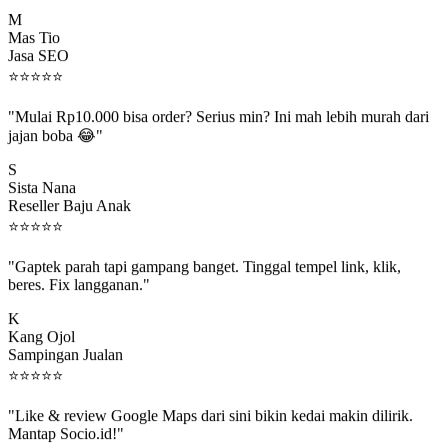
M
Mas Tio
Jasa SEO
⭐
⭐
⭐
⭐
⭐
"Mulai Rp10.000 bisa order? Serius min? Ini mah lebih murah dari
jajan boba 😂"
S
Sista Nana
Reseller Baju Anak
⭐
⭐
⭐
⭐
⭐
"Gaptek parah tapi gampang banget. Tinggal tempel link, klik,
beres. Fix langganan."
K
Kang Ojol
Sampingan Jualan
⭐
⭐
⭐
⭐
⭐
"Like & review Google Maps dari sini bikin kedai makin dilirik.
Mantap Socio.id!"