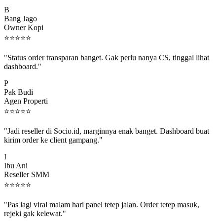
B
Bang Jago
Owner Kopi
⭐
⭐
⭐
⭐
⭐
"Status order transparan banget. Gak perlu nanya CS, tinggal lihat
dashboard."
P
Pak Budi
Agen Properti
⭐
⭐
⭐
⭐
⭐
"Jadi reseller di Socio.id, marginnya enak banget. Dashboard buat
kirim order ke client gampang."
I
Ibu Ani
Reseller SMM
⭐
⭐
⭐
⭐
⭐
"Pas lagi viral malam hari panel tetep jalan. Order tetep masuk,
rejeki gak kelewat."