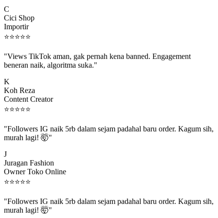
C
Cici Shop
Importir
⭐
⭐
⭐
⭐
⭐
"Views TikTok aman, gak pernah kena banned. Engagement
beneran naik, algoritma suka."
K
Koh Reza
Content Creator
⭐
⭐
⭐
⭐
⭐
"Followers IG naik 5rb dalam sejam padahal baru order. Kagum sih,
murah lagi! 🤯"
J
Juragan Fashion
Owner Toko Online
⭐
⭐
⭐
⭐
⭐
"Followers IG naik 5rb dalam sejam padahal baru order. Kagum sih,
murah lagi! 🤯"