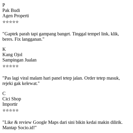
P
Pak Budi
Agen Properti
⭐
⭐
⭐
⭐
⭐
"Gaptek parah tapi gampang banget. Tinggal tempel link, klik,
beres. Fix langganan."
K
Kang Ojol
Sampingan Jualan
⭐
⭐
⭐
⭐
⭐
"Pas lagi viral malam hari panel tetep jalan. Order tetep masuk,
rejeki gak kelewat."
C
Cici Shop
Importir
⭐
⭐
⭐
⭐
⭐
"Like & review Google Maps dari sini bikin kedai makin dilirik.
Mantap Socio.id!"
B