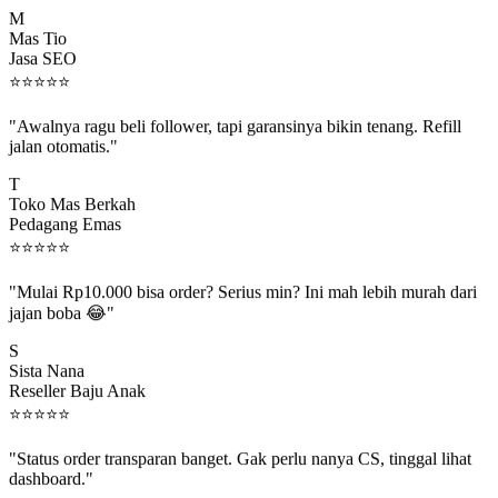
M
Mas Tio
Jasa SEO
⭐
⭐
⭐
⭐
⭐
"Awalnya ragu beli follower, tapi garansinya bikin tenang. Refill
jalan otomatis."
T
Toko Mas Berkah
Pedagang Emas
⭐
⭐
⭐
⭐
⭐
"Mulai Rp10.000 bisa order? Serius min? Ini mah lebih murah dari
jajan boba 😂"
S
Sista Nana
Reseller Baju Anak
⭐
⭐
⭐
⭐
⭐
"Status order transparan banget. Gak perlu nanya CS, tinggal lihat
dashboard."