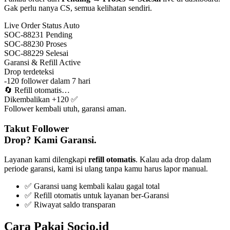
Gak perlu nanya CS, semua kelihatan sendiri.
Live Order Status
Auto
SOC-88231
Pending
SOC-88230
Proses
SOC-88229
Selesai
Garansi & Refill
Active
Drop terdeteksi
-120 follower dalam 7 hari
🔄
Refill otomatis…
Dikembalikan +120 ✅
Follower kembali utuh, garansi aman.
Takut Follower
Drop? Kami Garansi.
Layanan kami dilengkapi
refill otomatis
. Kalau ada drop dalam
periode garansi, kami isi ulang tanpa kamu harus lapor manual.
✅ Garansi uang kembali kalau gagal total
✅ Refill otomatis untuk layanan ber-Garansi
✅ Riwayat saldo transparan
Cara Pakai Socio.id