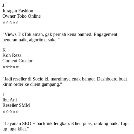
J
Juragan Fashion
Owner Toko Online
⭐
⭐
⭐
⭐
⭐
"Views TikTok aman, gak pernah kena banned. Engagement
beneran naik, algoritma suka."
K
Koh Reza
Content Creator
⭐
⭐
⭐
⭐
⭐
"Jadi reseller di Socio.id, marginnya enak banget. Dashboard buat
kirim order ke client gampang."
I
Ibu Ani
Reseller SMM
⭐
⭐
⭐
⭐
⭐
"Layanan SEO + backlink lengkap. Klien puas, ranking naik. Top-
up juga kilat."