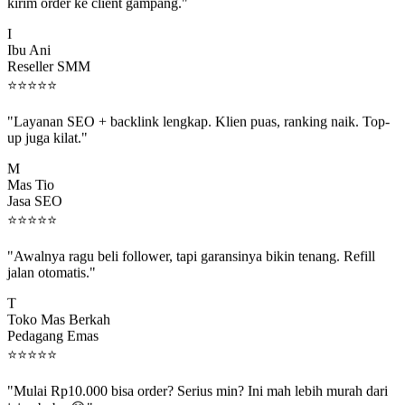
kirim order ke client gampang."
I
Ibu Ani
Reseller SMM
⭐
⭐
⭐
⭐
⭐
"Layanan SEO + backlink lengkap. Klien puas, ranking naik. Top-
up juga kilat."
M
Mas Tio
Jasa SEO
⭐
⭐
⭐
⭐
⭐
"Awalnya ragu beli follower, tapi garansinya bikin tenang. Refill
jalan otomatis."
T
Toko Mas Berkah
Pedagang Emas
⭐
⭐
⭐
⭐
⭐
"Mulai Rp10.000 bisa order? Serius min? Ini mah lebih murah dari