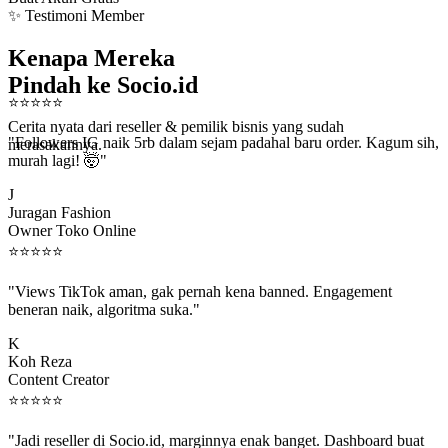
✨ Testimoni Member
Kenapa Mereka
Pindah ke Socio.id
⭐
⭐
⭐
⭐
⭐
Cerita nyata dari reseller & pemilik bisnis yang sudah
"Followers IG naik 5rb dalam sejam padahal baru order. Kagum sih,
merasakannya.
murah lagi! 🤯"
J
Juragan Fashion
Owner Toko Online
⭐
⭐
⭐
⭐
⭐
"Views TikTok aman, gak pernah kena banned. Engagement
beneran naik, algoritma suka."
K
Koh Reza
Content Creator
⭐
⭐
⭐
⭐
⭐
"Jadi reseller di Socio.id, marginnya enak banget. Dashboard buat
kirim order ke client gampang."