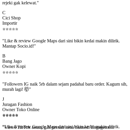
C
Cici Shop
Importir
⭐
⭐
⭐
⭐
⭐
"Like & review Google Maps dari sini bikin kedai makin dilirik.
Mantap Socio.id!"
B
Bang Jago
Owner Kopi
⭐
⭐
⭐
⭐
⭐
"Followers IG naik 5rb dalam sejam padahal baru order. Kagum sih,
murah lagi! 🤯"
J
Juragan Fashion
Owner Toko Online
⭐
⭐
⭐
⭐
⭐
⭐
⭐
⭐
⭐
⭐
"Views TikTok aman, gak pernah kena banned. Engagement
beneran naik, algoritma suka."