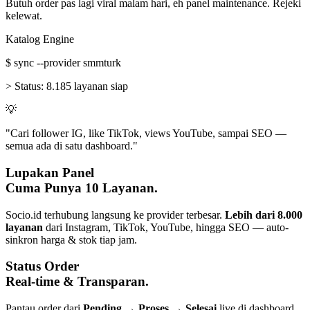
Butuh order pas lagi viral malam hari, eh panel maintenance. Rejeki
kelewat.
Katalog Engine
$
sync --provider smmturk
>
Status:
8.185 layanan siap
💡
"Cari follower IG, like TikTok, views YouTube, sampai SEO —
semua ada di satu dashboard."
Lupakan Panel
Cuma Punya 10 Layanan.
Socio.id terhubung langsung ke provider terbesar.
Lebih dari 8.000
layanan
dari Instagram, TikTok, YouTube, hingga SEO — auto-
sinkron harga & stok tiap jam.
Status Order
Real-time & Transparan.
Pantau order dari
Pending → Proses → Selesai
live di dashboard.