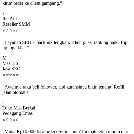
I
Ibu Ani
Reseller SMM
⭐
⭐
⭐
⭐
⭐
"Layanan SEO + backlink lengkap. Klien puas, ranking naik. Top-
up juga kilat."
M
Mas Tio
Jasa SEO
⭐
⭐
⭐
⭐
⭐
"Awalnya ragu beli follower, tapi garansinya bikin tenang. Refill
jalan otomatis."
T
Toko Mas Berkah
Pedagang Emas
⭐
⭐
⭐
⭐
⭐
"Mulai Rp10.000 bisa order? Serius min? Ini mah lebih murah dari
jajan boba 😂"