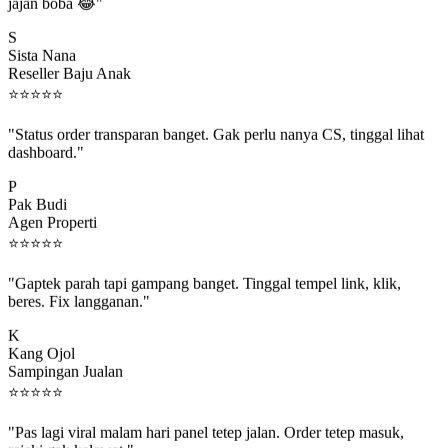
jajan boba 😂"
S
Sista Nana
Reseller Baju Anak
⭐
⭐
⭐
⭐
⭐
"Status order transparan banget. Gak perlu nanya CS, tinggal lihat
dashboard."
P
Pak Budi
Agen Properti
⭐
⭐
⭐
⭐
⭐
"Gaptek parah tapi gampang banget. Tinggal tempel link, klik,
beres. Fix langganan."
K
Kang Ojol
Sampingan Jualan
⭐
⭐
⭐
⭐
⭐
"Pas lagi viral malam hari panel tetep jalan. Order tetep masuk,