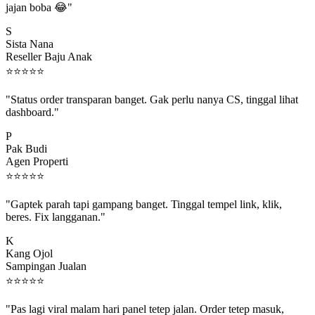
S
Sista Nana
Reseller Baju Anak
⭐
⭐
⭐
⭐
⭐
"Status order transparan banget. Gak perlu nanya CS, tinggal lihat
dashboard."
P
Pak Budi
Agen Properti
⭐
⭐
⭐
⭐
⭐
"Gaptek parah tapi gampang banget. Tinggal tempel link, klik,
beres. Fix langganan."
K
Kang Ojol
Sampingan Jualan
⭐
⭐
⭐
⭐
⭐
"Pas lagi viral malam hari panel tetep jalan. Order tetep masuk,
rejeki gak kelewat."