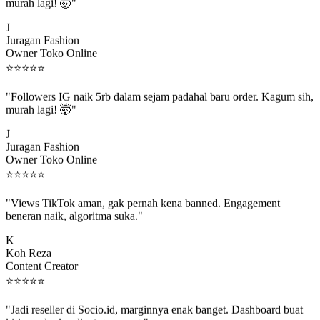
murah lagi! 🤯"
J
Juragan Fashion
Owner Toko Online
⭐
⭐
⭐
⭐
⭐
"Followers IG naik 5rb dalam sejam padahal baru order. Kagum sih,
murah lagi! 🤯"
J
Juragan Fashion
Owner Toko Online
⭐
⭐
⭐
⭐
⭐
"Views TikTok aman, gak pernah kena banned. Engagement
beneran naik, algoritma suka."
K
Koh Reza
Content Creator
⭐
⭐
⭐
⭐
⭐
"Jadi reseller di Socio.id, marginnya enak banget. Dashboard buat