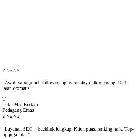
⭐
⭐
⭐
⭐
⭐
"Awalnya ragu beli follower, tapi garansinya bikin tenang. Refill
jalan otomatis."
T
Toko Mas Berkah
Pedagang Emas
⭐
⭐
⭐
⭐
⭐
"Layanan SEO + backlink lengkap. Klien puas, ranking naik. Top-
up juga kilat."