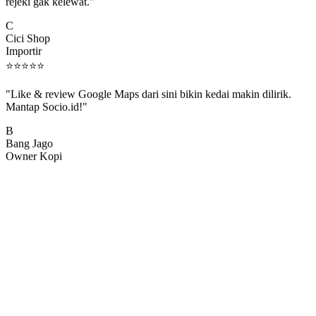
rejeki gak kelewat."
C
Cici Shop
Importir
⭐
⭐
⭐
⭐
⭐
"Like & review Google Maps dari sini bikin kedai makin dilirik.
Mantap Socio.id!"
B
Bang Jago
Owner Kopi