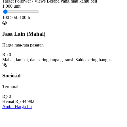
Target Follower / Views
Berapa yang mau kamu beli
1.000
unit
100
50rb
100rb
😱
Jasa Lain (Mahal)
Harga rata-rata pasaran
Rp 0
Mahal, lambat, dan sering tanpa garansi. Saldo sering hangus.
🚀
Socio.id
Termurah
Rp 0
Hemat
Rp 44.982
Ambil Harga Ini