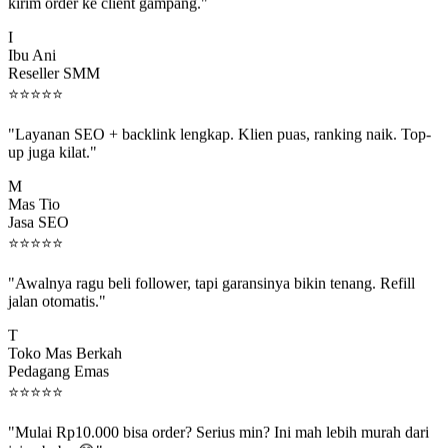
kirim order ke client gampang."
I
Ibu Ani
Reseller SMM
⭐
⭐
⭐
⭐
⭐
"Layanan SEO + backlink lengkap. Klien puas, ranking naik. Top-
up juga kilat."
M
Mas Tio
Jasa SEO
⭐
⭐
⭐
⭐
⭐
"Awalnya ragu beli follower, tapi garansinya bikin tenang. Refill
jalan otomatis."
T
Toko Mas Berkah
Pedagang Emas
⭐
⭐
⭐
⭐
⭐
"Mulai Rp10.000 bisa order? Serius min? Ini mah lebih murah dari