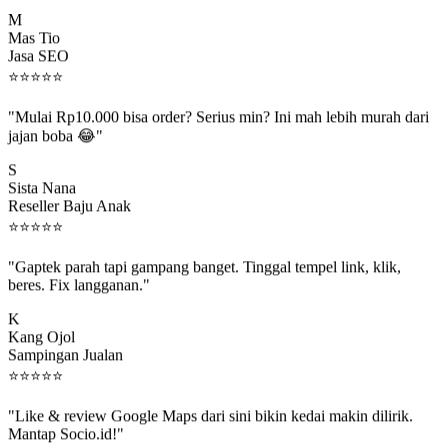
M
Mas Tio
Jasa SEO
⭐
⭐
⭐
⭐
⭐
"Mulai Rp10.000 bisa order? Serius min? Ini mah lebih murah dari
jajan boba 😂"
S
Sista Nana
Reseller Baju Anak
⭐
⭐
⭐
⭐
⭐
"Gaptek parah tapi gampang banget. Tinggal tempel link, klik,
beres. Fix langganan."
K
Kang Ojol
Sampingan Jualan
⭐
⭐
⭐
⭐
⭐
"Like & review Google Maps dari sini bikin kedai makin dilirik.
Mantap Socio.id!"