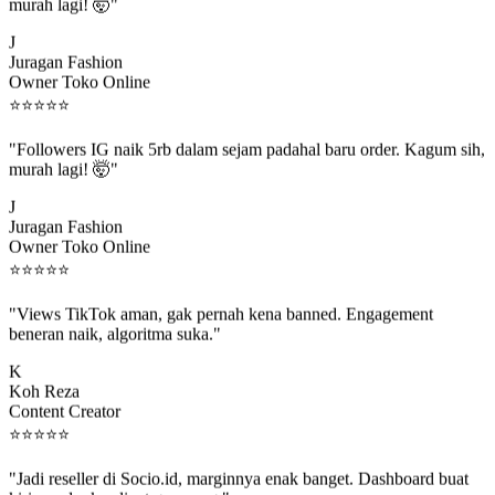
murah lagi! 🤯"
J
Juragan Fashion
Owner Toko Online
⭐
⭐
⭐
⭐
⭐
"Followers IG naik 5rb dalam sejam padahal baru order. Kagum sih,
murah lagi! 🤯"
J
Juragan Fashion
Owner Toko Online
⭐
⭐
⭐
⭐
⭐
"Views TikTok aman, gak pernah kena banned. Engagement
beneran naik, algoritma suka."
K
Koh Reza
Content Creator
⭐
⭐
⭐
⭐
⭐
"Jadi reseller di Socio.id, marginnya enak banget. Dashboard buat