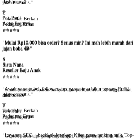
dashboard."
T
Toko Mas Berkah
P
Pedagang Emas
Pak Budi
⭐
⭐
⭐
⭐
⭐
Agen Properti
⭐
⭐
⭐
⭐
⭐
"Mulai Rp10.000 bisa order? Serius min? Ini mah lebih murah dari
jajan boba 😂"
"Mulai Rp10.000 bisa order? Serius min? Ini mah lebih murah dari
jajan boba 😂"
S
Sista Nana
S
Reseller Baju Anak
Sista Nana
⭐
⭐
⭐
⭐
⭐
Reseller Baju Anak
⭐
⭐
⭐
⭐
⭐
"Status order transparan banget. Gak perlu nanya CS, tinggal lihat
dashboard."
"Awalnya ragu beli follower, tapi garansinya bikin tenang. Refill
jalan otomatis."
P
Pak Budi
T
Agen Properti
Toko Mas Berkah
⭐
⭐
⭐
⭐
⭐
Pedagang Emas
⭐
⭐
⭐
⭐
⭐
"Gaptek parah tapi gampang banget. Tinggal tempel link, klik,
beres. Fix langganan."
"Layanan SEO + backlink lengkap. Klien puas, ranking naik. Top-