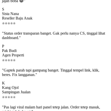
jajan boba 😂"
S
Sista Nana
Reseller Baju Anak
⭐
⭐
⭐
⭐
⭐
"Status order transparan banget. Gak perlu nanya CS, tinggal lihat
dashboard."
P
Pak Budi
Agen Properti
⭐
⭐
⭐
⭐
⭐
"Gaptek parah tapi gampang banget. Tinggal tempel link, klik,
beres. Fix langganan."
K
Kang Ojol
Sampingan Jualan
⭐
⭐
⭐
⭐
⭐
"Pas lagi viral malam hari panel tetep jalan. Order tetep masuk,