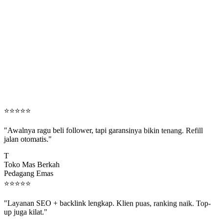
⭐
⭐
⭐
⭐
⭐
"Awalnya ragu beli follower, tapi garansinya bikin tenang. Refill
jalan otomatis."
T
Toko Mas Berkah
Pedagang Emas
⭐
⭐
⭐
⭐
⭐
"Layanan SEO + backlink lengkap. Klien puas, ranking naik. Top-
up juga kilat."