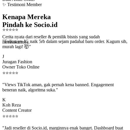
✨ Testimoni Member
Kenapa Mereka
Pindah ke Socio.id
⭐
⭐
⭐
⭐
⭐
Cerita nyata dari reseller & pemilik bisnis yang sudah
"Followers IG naik 5rb dalam sejam padahal baru order. Kagum sih,
merasakannya.
murah lagi! 🤯"
J
Juragan Fashion
Owner Toko Online
⭐
⭐
⭐
⭐
⭐
"Views TikTok aman, gak pernah kena banned. Engagement
beneran naik, algoritma suka."
K
Koh Reza
Content Creator
⭐
⭐
⭐
⭐
⭐
"Jadi reseller di Socio.id, marginnya enak banget. Dashboard buat
kirim order ke client gampang."