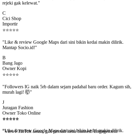
C
Cici Shop
Importir
⭐
⭐
⭐
⭐
⭐
"Like & review Google Maps dari sini bikin kedai makin dilirik.
Mantap Socio.id!"
B
Bang Jago
Owner Kopi
⭐
⭐
⭐
⭐
⭐
"Followers IG naik 5rb dalam sejam padahal baru order. Kagum sih,
murah lagi! 🤯"
J
Juragan Fashion
Owner Toko Online
⭐
⭐
⭐
⭐
⭐
⭐
⭐
⭐
⭐
⭐
"Views TikTok aman, gak pernah kena banned. Engagement
beneran naik, algoritma suka."