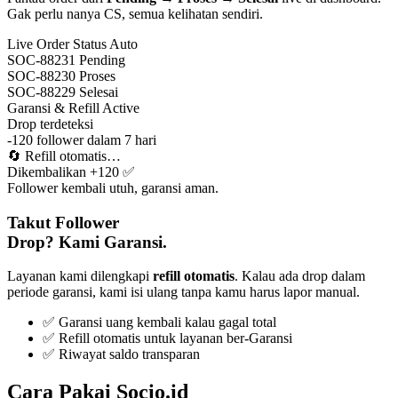
Gak perlu nanya CS, semua kelihatan sendiri.
Live Order Status
Auto
SOC-88231
Pending
SOC-88230
Proses
SOC-88229
Selesai
Garansi & Refill
Active
Drop terdeteksi
-120 follower dalam 7 hari
🔄
Refill otomatis…
Dikembalikan +120 ✅
Follower kembali utuh, garansi aman.
Takut Follower
Drop? Kami Garansi.
Layanan kami dilengkapi
refill otomatis
. Kalau ada drop dalam
periode garansi, kami isi ulang tanpa kamu harus lapor manual.
✅ Garansi uang kembali kalau gagal total
✅ Refill otomatis untuk layanan ber-Garansi
✅ Riwayat saldo transparan
Cara Pakai Socio.id