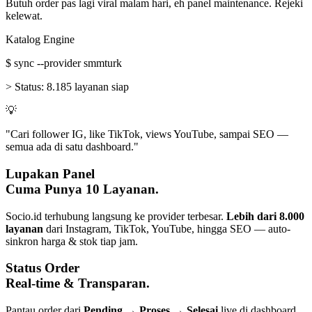
Butuh order pas lagi viral malam hari, eh panel maintenance. Rejeki
kelewat.
Katalog Engine
$
sync --provider smmturk
>
Status:
8.185 layanan siap
💡
"Cari follower IG, like TikTok, views YouTube, sampai SEO —
semua ada di satu dashboard."
Lupakan Panel
Cuma Punya 10 Layanan.
Socio.id terhubung langsung ke provider terbesar.
Lebih dari 8.000
layanan
dari Instagram, TikTok, YouTube, hingga SEO — auto-
sinkron harga & stok tiap jam.
Status Order
Real-time & Transparan.
Pantau order dari
Pending → Proses → Selesai
live di dashboard.