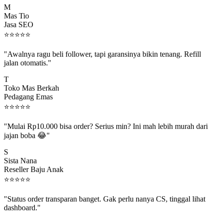
Mas Tio
Jasa SEO
⭐
⭐
⭐
⭐
⭐
"Awalnya ragu beli follower, tapi garansinya bikin tenang. Refill
jalan otomatis."
T
Toko Mas Berkah
Pedagang Emas
⭐
⭐
⭐
⭐
⭐
"Mulai Rp10.000 bisa order? Serius min? Ini mah lebih murah dari
jajan boba 😂"
S
Sista Nana
Reseller Baju Anak
⭐
⭐
⭐
⭐
⭐
"Status order transparan banget. Gak perlu nanya CS, tinggal lihat
dashboard."
P