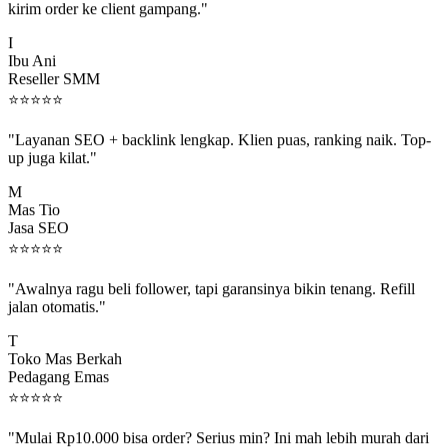
I
Ibu Ani
Reseller SMM
⭐
⭐
⭐
⭐
⭐
"Layanan SEO + backlink lengkap. Klien puas, ranking naik. Top-
up juga kilat."
M
Mas Tio
Jasa SEO
⭐
⭐
⭐
⭐
⭐
"Awalnya ragu beli follower, tapi garansinya bikin tenang. Refill
jalan otomatis."
T
Toko Mas Berkah
Pedagang Emas
⭐
⭐
⭐
⭐
⭐
"Mulai Rp10.000 bisa order? Serius min? Ini mah lebih murah dari
jajan boba 😂"