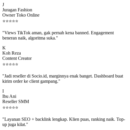
Juragan Fashion
Owner Toko Online
⭐
⭐
⭐
⭐
⭐
"Views TikTok aman, gak pernah kena banned. Engagement
beneran naik, algoritma suka."
K
Koh Reza
Content Creator
⭐
⭐
⭐
⭐
⭐
"Jadi reseller di Socio.id, marginnya enak banget. Dashboard buat
kirim order ke client gampang."
I
Ibu Ani
Reseller SMM
⭐
⭐
⭐
⭐
⭐
"Layanan SEO + backlink lengkap. Klien puas, ranking naik. Top-
up juga kilat."
M