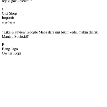
rejeki gak kelewat."
C
Cici Shop
Importir
⭐
⭐
⭐
⭐
⭐
"Like & review Google Maps dari sini bikin kedai makin dilirik.
Mantap Socio.id!"
B
Bang Jago
Owner Kopi