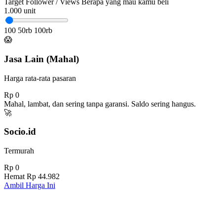
Target Follower / Views
Berapa yang mau kamu beli
1.000
unit
100
50rb
100rb
😱
Jasa Lain (Mahal)
Harga rata-rata pasaran
Rp 0
Mahal, lambat, dan sering tanpa garansi. Saldo sering hangus.
🚀
Socio.id
Termurah
Rp 0
Hemat
Rp 44.982
Ambil Harga Ini