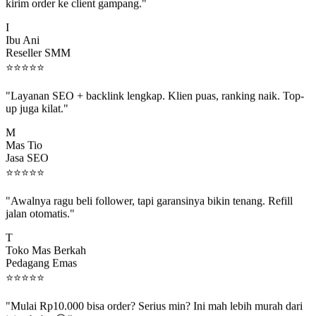
kirim order ke client gampang."
I
Ibu Ani
Reseller SMM
⭐
⭐
⭐
⭐
⭐
"Layanan SEO + backlink lengkap. Klien puas, ranking naik. Top-
up juga kilat."
M
Mas Tio
Jasa SEO
⭐
⭐
⭐
⭐
⭐
"Awalnya ragu beli follower, tapi garansinya bikin tenang. Refill
jalan otomatis."
T
Toko Mas Berkah
Pedagang Emas
⭐
⭐
⭐
⭐
⭐
"Mulai Rp10.000 bisa order? Serius min? Ini mah lebih murah dari