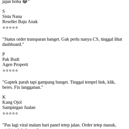
jajan boba 😂"
S
Sista Nana
Reseller Baju Anak
⭐
⭐
⭐
⭐
⭐
"Status order transparan banget. Gak perlu nanya CS, tinggal lihat
dashboard."
P
Pak Budi
Agen Properti
⭐
⭐
⭐
⭐
⭐
"Gaptek parah tapi gampang banget. Tinggal tempel link, klik,
beres. Fix langganan."
K
Kang Ojol
Sampingan Jualan
⭐
⭐
⭐
⭐
⭐
"Pas lagi viral malam hari panel tetep jalan. Order tetep masuk,