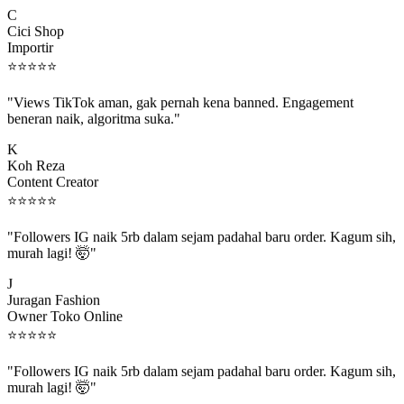
C
Cici Shop
Importir
⭐
⭐
⭐
⭐
⭐
"Views TikTok aman, gak pernah kena banned. Engagement
beneran naik, algoritma suka."
K
Koh Reza
Content Creator
⭐
⭐
⭐
⭐
⭐
"Followers IG naik 5rb dalam sejam padahal baru order. Kagum sih,
murah lagi! 🤯"
J
Juragan Fashion
Owner Toko Online
⭐
⭐
⭐
⭐
⭐
"Followers IG naik 5rb dalam sejam padahal baru order. Kagum sih,
murah lagi! 🤯"
J