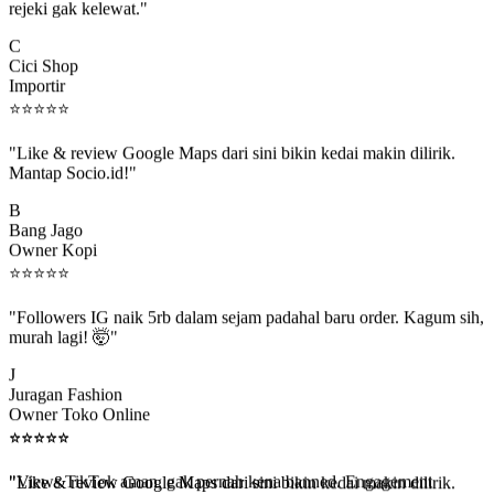
C
Cici Shop
Importir
⭐
⭐
⭐
⭐
⭐
"Like & review Google Maps dari sini bikin kedai makin dilirik.
Mantap Socio.id!"
B
Bang Jago
Owner Kopi
⭐
⭐
⭐
⭐
⭐
"Followers IG naik 5rb dalam sejam padahal baru order. Kagum sih,
murah lagi! 🤯"
J
Juragan Fashion
Owner Toko Online
⭐
⭐
⭐
⭐
⭐
⭐
⭐
⭐
⭐
⭐
"Views TikTok aman, gak pernah kena banned. Engagement
beneran naik, algoritma suka."