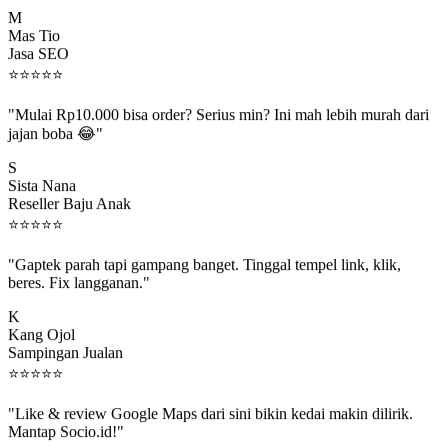
M
Mas Tio
Jasa SEO
⭐
⭐
⭐
⭐
⭐
"Mulai Rp10.000 bisa order? Serius min? Ini mah lebih murah dari
jajan boba 😂"
S
Sista Nana
Reseller Baju Anak
⭐
⭐
⭐
⭐
⭐
"Gaptek parah tapi gampang banget. Tinggal tempel link, klik,
beres. Fix langganan."
K
Kang Ojol
Sampingan Jualan
⭐
⭐
⭐
⭐
⭐
"Like & review Google Maps dari sini bikin kedai makin dilirik.
Mantap Socio.id!"