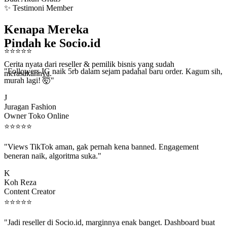
✨ Testimoni Member
Kenapa Mereka
Pindah ke Socio.id
⭐
⭐
⭐
⭐
⭐
Cerita nyata dari reseller & pemilik bisnis yang sudah
"Followers IG naik 5rb dalam sejam padahal baru order. Kagum sih,
merasakannya.
murah lagi! 🤯"
J
Juragan Fashion
Owner Toko Online
⭐
⭐
⭐
⭐
⭐
"Views TikTok aman, gak pernah kena banned. Engagement
beneran naik, algoritma suka."
K
Koh Reza
Content Creator
⭐
⭐
⭐
⭐
⭐
"Jadi reseller di Socio.id, marginnya enak banget. Dashboard buat
kirim order ke client gampang."