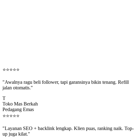
⭐
⭐
⭐
⭐
⭐
"Awalnya ragu beli follower, tapi garansinya bikin tenang. Refill
jalan otomatis."
T
Toko Mas Berkah
Pedagang Emas
⭐
⭐
⭐
⭐
⭐
"Layanan SEO + backlink lengkap. Klien puas, ranking naik. Top-
up juga kilat."