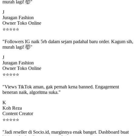
murah lagi! 🤯"
J
Juragan Fashion
Owner Toko Online
⭐
⭐
⭐
⭐
⭐
"Followers IG naik 5rb dalam sejam padahal baru order. Kagum sih,
murah lagi! 🤯"
J
Juragan Fashion
Owner Toko Online
⭐
⭐
⭐
⭐
⭐
"Views TikTok aman, gak pernah kena banned. Engagement
beneran naik, algoritma suka."
K
Koh Reza
Content Creator
⭐
⭐
⭐
⭐
⭐
"Jadi reseller di Socio.id, marginnya enak banget. Dashboard buat