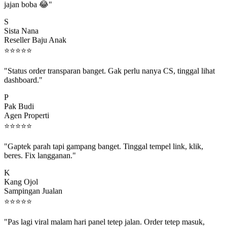
S
Sista Nana
Reseller Baju Anak
⭐
⭐
⭐
⭐
⭐
"Status order transparan banget. Gak perlu nanya CS, tinggal lihat
dashboard."
P
Pak Budi
Agen Properti
⭐
⭐
⭐
⭐
⭐
"Gaptek parah tapi gampang banget. Tinggal tempel link, klik,
beres. Fix langganan."
K
Kang Ojol
Sampingan Jualan
⭐
⭐
⭐
⭐
⭐
"Pas lagi viral malam hari panel tetep jalan. Order tetep masuk,
rejeki gak kelewat."