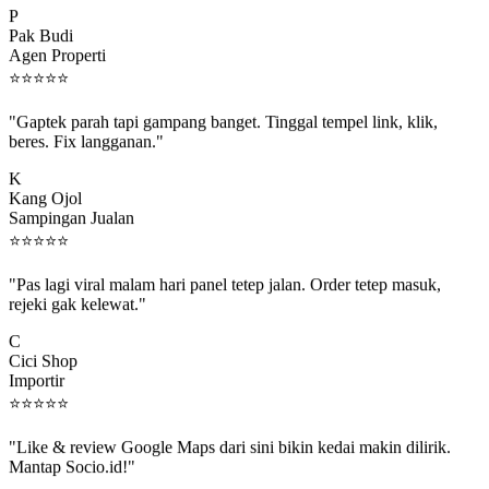
Pak Budi
Agen Properti
⭐
⭐
⭐
⭐
⭐
"Gaptek parah tapi gampang banget. Tinggal tempel link, klik,
beres. Fix langganan."
K
Kang Ojol
Sampingan Jualan
⭐
⭐
⭐
⭐
⭐
"Pas lagi viral malam hari panel tetep jalan. Order tetep masuk,
rejeki gak kelewat."
C
Cici Shop
Importir
⭐
⭐
⭐
⭐
⭐
"Like & review Google Maps dari sini bikin kedai makin dilirik.
Mantap Socio.id!"
B