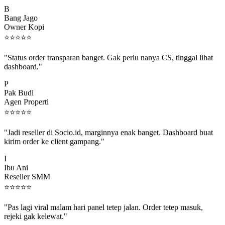
B
Bang Jago
Owner Kopi
⭐
⭐
⭐
⭐
⭐
"Status order transparan banget. Gak perlu nanya CS, tinggal lihat
dashboard."
P
Pak Budi
Agen Properti
⭐
⭐
⭐
⭐
⭐
"Jadi reseller di Socio.id, marginnya enak banget. Dashboard buat
kirim order ke client gampang."
I
Ibu Ani
Reseller SMM
⭐
⭐
⭐
⭐
⭐
"Pas lagi viral malam hari panel tetep jalan. Order tetep masuk,
rejeki gak kelewat."