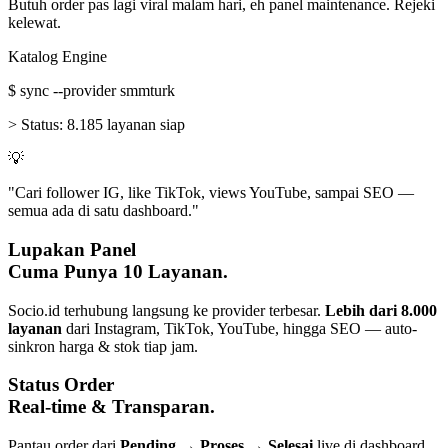
Butuh order pas lagi viral malam hari, eh panel maintenance. Rejeki
kelewat.
Katalog Engine
$
sync --provider smmturk
>
Status:
8.185 layanan siap
💡
"Cari follower IG, like TikTok, views YouTube, sampai SEO —
semua ada di satu dashboard."
Lupakan Panel
Cuma Punya 10 Layanan.
Socio.id terhubung langsung ke provider terbesar.
Lebih dari 8.000
layanan
dari Instagram, TikTok, YouTube, hingga SEO — auto-
sinkron harga & stok tiap jam.
Status Order
Real-time & Transparan.
Pantau order dari
Pending → Proses → Selesai
live di dashboard.