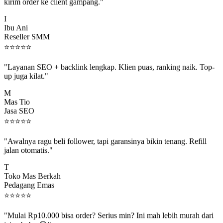
kirim order ke client gampang."
I
Ibu Ani
Reseller SMM
⭐
⭐
⭐
⭐
⭐
"Layanan SEO + backlink lengkap. Klien puas, ranking naik. Top-
up juga kilat."
M
Mas Tio
Jasa SEO
⭐
⭐
⭐
⭐
⭐
"Awalnya ragu beli follower, tapi garansinya bikin tenang. Refill
jalan otomatis."
T
Toko Mas Berkah
Pedagang Emas
⭐
⭐
⭐
⭐
⭐
"Mulai Rp10.000 bisa order? Serius min? Ini mah lebih murah dari