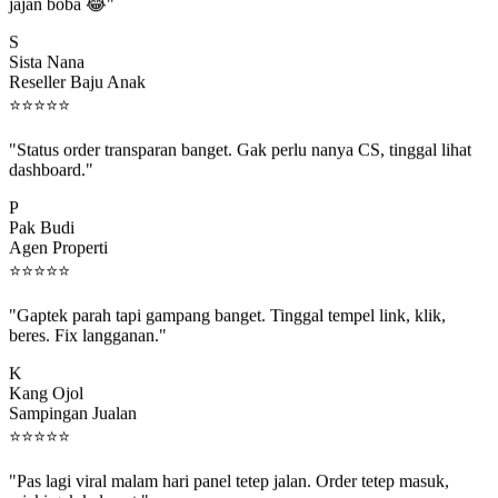
jajan boba 😂"
S
Sista Nana
Reseller Baju Anak
⭐
⭐
⭐
⭐
⭐
"Status order transparan banget. Gak perlu nanya CS, tinggal lihat
dashboard."
P
Pak Budi
Agen Properti
⭐
⭐
⭐
⭐
⭐
"Gaptek parah tapi gampang banget. Tinggal tempel link, klik,
beres. Fix langganan."
K
Kang Ojol
Sampingan Jualan
⭐
⭐
⭐
⭐
⭐
"Pas lagi viral malam hari panel tetep jalan. Order tetep masuk,