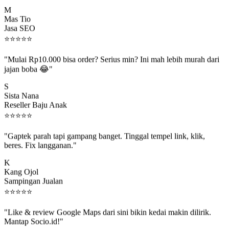
M
Mas Tio
Jasa SEO
⭐
⭐
⭐
⭐
⭐
"Mulai Rp10.000 bisa order? Serius min? Ini mah lebih murah dari
jajan boba 😂"
S
Sista Nana
Reseller Baju Anak
⭐
⭐
⭐
⭐
⭐
"Gaptek parah tapi gampang banget. Tinggal tempel link, klik,
beres. Fix langganan."
K
Kang Ojol
Sampingan Jualan
⭐
⭐
⭐
⭐
⭐
"Like & review Google Maps dari sini bikin kedai makin dilirik.
Mantap Socio.id!"