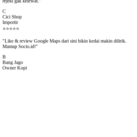
rejeki gak kelewat."
C
Cici Shop
Importir
⭐
⭐
⭐
⭐
⭐
"Like & review Google Maps dari sini bikin kedai makin dilirik.
Mantap Socio.id!"
B
Bang Jago
Owner Kopi