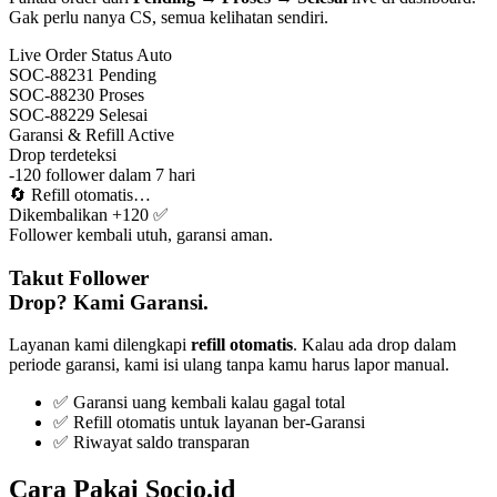
Gak perlu nanya CS, semua kelihatan sendiri.
Live Order Status
Auto
SOC-88231
Pending
SOC-88230
Proses
SOC-88229
Selesai
Garansi & Refill
Active
Drop terdeteksi
-120 follower dalam 7 hari
🔄
Refill otomatis…
Dikembalikan +120 ✅
Follower kembali utuh, garansi aman.
Takut Follower
Drop? Kami Garansi.
Layanan kami dilengkapi
refill otomatis
. Kalau ada drop dalam
periode garansi, kami isi ulang tanpa kamu harus lapor manual.
✅ Garansi uang kembali kalau gagal total
✅ Refill otomatis untuk layanan ber-Garansi
✅ Riwayat saldo transparan
Cara Pakai Socio.id