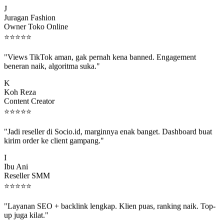
J
Juragan Fashion
Owner Toko Online
⭐
⭐
⭐
⭐
⭐
"Views TikTok aman, gak pernah kena banned. Engagement
beneran naik, algoritma suka."
K
Koh Reza
Content Creator
⭐
⭐
⭐
⭐
⭐
"Jadi reseller di Socio.id, marginnya enak banget. Dashboard buat
kirim order ke client gampang."
I
Ibu Ani
Reseller SMM
⭐
⭐
⭐
⭐
⭐
"Layanan SEO + backlink lengkap. Klien puas, ranking naik. Top-
up juga kilat."