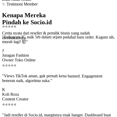
✨ Testimoni Member
Kenapa Mereka
Pindah ke Socio.id
⭐
⭐
⭐
⭐
⭐
Cerita nyata dari reseller & pemilik bisnis yang sudah
"Followers IG naik 5rb dalam sejam padahal baru order. Kagum sih,
merasakannya.
murah lagi! 🤯"
J
Juragan Fashion
Owner Toko Online
⭐
⭐
⭐
⭐
⭐
"Views TikTok aman, gak pernah kena banned. Engagement
beneran naik, algoritma suka."
K
Koh Reza
Content Creator
⭐
⭐
⭐
⭐
⭐
"Jadi reseller di Socio.id, marginnya enak banget. Dashboard buat
kirim order ke client gampang."