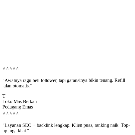
⭐
⭐
⭐
⭐
⭐
"Awalnya ragu beli follower, tapi garansinya bikin tenang. Refill
jalan otomatis."
T
Toko Mas Berkah
Pedagang Emas
⭐
⭐
⭐
⭐
⭐
"Layanan SEO + backlink lengkap. Klien puas, ranking naik. Top-
up juga kilat."