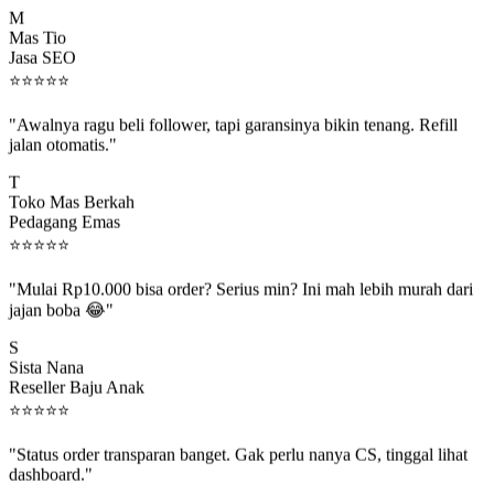
M
Mas Tio
Jasa SEO
⭐
⭐
⭐
⭐
⭐
"Awalnya ragu beli follower, tapi garansinya bikin tenang. Refill
jalan otomatis."
T
Toko Mas Berkah
Pedagang Emas
⭐
⭐
⭐
⭐
⭐
"Mulai Rp10.000 bisa order? Serius min? Ini mah lebih murah dari
jajan boba 😂"
S
Sista Nana
Reseller Baju Anak
⭐
⭐
⭐
⭐
⭐
"Status order transparan banget. Gak perlu nanya CS, tinggal lihat
dashboard."