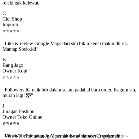
C
Cici Shop
Importir
⭐
⭐
⭐
⭐
⭐
"Like & review Google Maps dari sini bikin kedai makin dilirik.
Mantap Socio.id!"
B
Bang Jago
Owner Kopi
⭐
⭐
⭐
⭐
⭐
"Followers IG naik 5rb dalam sejam padahal baru order. Kagum sih,
murah lagi! 🤯"
J
Juragan Fashion
Owner Toko Online
⭐
⭐
⭐
⭐
⭐
⭐
⭐
⭐
⭐
⭐
"Views TikTok aman, gak pernah kena banned. Engagement
beneran naik, algoritma suka."