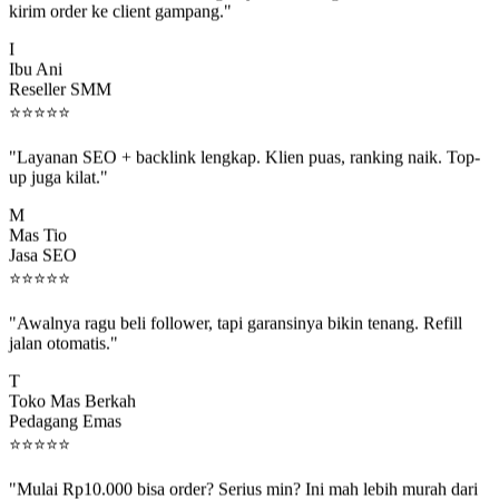
I
Ibu Ani
Reseller SMM
⭐
⭐
⭐
⭐
⭐
"Layanan SEO + backlink lengkap. Klien puas, ranking naik. Top-
up juga kilat."
M
Mas Tio
Jasa SEO
⭐
⭐
⭐
⭐
⭐
"Awalnya ragu beli follower, tapi garansinya bikin tenang. Refill
jalan otomatis."
T
Toko Mas Berkah
Pedagang Emas
⭐
⭐
⭐
⭐
⭐
"Mulai Rp10.000 bisa order? Serius min? Ini mah lebih murah dari
jajan boba 😂"