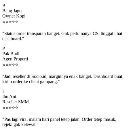
B
Bang Jago
Owner Kopi
⭐
⭐
⭐
⭐
⭐
"Status order transparan banget. Gak perlu nanya CS, tinggal lihat
dashboard."
P
Pak Budi
Agen Properti
⭐
⭐
⭐
⭐
⭐
"Jadi reseller di Socio.id, marginnya enak banget. Dashboard buat
kirim order ke client gampang."
I
Ibu Ani
Reseller SMM
⭐
⭐
⭐
⭐
⭐
"Pas lagi viral malam hari panel tetep jalan. Order tetep masuk,
rejeki gak kelewat."