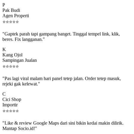
P
Pak Budi
Agen Properti
⭐
⭐
⭐
⭐
⭐
"Gaptek parah tapi gampang banget. Tinggal tempel link, klik,
beres. Fix langganan."
K
Kang Ojol
Sampingan Jualan
⭐
⭐
⭐
⭐
⭐
"Pas lagi viral malam hari panel tetep jalan. Order tetep masuk,
rejeki gak kelewat."
C
Cici Shop
Importir
⭐
⭐
⭐
⭐
⭐
"Like & review Google Maps dari sini bikin kedai makin dilirik.
Mantap Socio.id!"
B