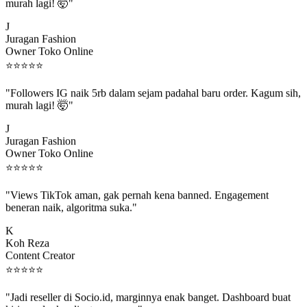
murah lagi! 🤯"
J
Juragan Fashion
Owner Toko Online
⭐
⭐
⭐
⭐
⭐
"Followers IG naik 5rb dalam sejam padahal baru order. Kagum sih,
murah lagi! 🤯"
J
Juragan Fashion
Owner Toko Online
⭐
⭐
⭐
⭐
⭐
"Views TikTok aman, gak pernah kena banned. Engagement
beneran naik, algoritma suka."
K
Koh Reza
Content Creator
⭐
⭐
⭐
⭐
⭐
"Jadi reseller di Socio.id, marginnya enak banget. Dashboard buat