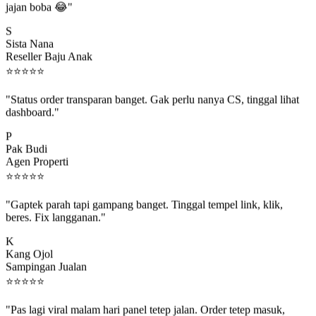
S
Sista Nana
Reseller Baju Anak
⭐
⭐
⭐
⭐
⭐
"Status order transparan banget. Gak perlu nanya CS, tinggal lihat
dashboard."
P
Pak Budi
Agen Properti
⭐
⭐
⭐
⭐
⭐
"Gaptek parah tapi gampang banget. Tinggal tempel link, klik,
beres. Fix langganan."
K
Kang Ojol
Sampingan Jualan
⭐
⭐
⭐
⭐
⭐
"Pas lagi viral malam hari panel tetep jalan. Order tetep masuk,
rejeki gak kelewat."