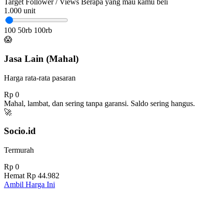
Target Follower / Views
Berapa yang mau kamu beli
1.000
unit
100
50rb
100rb
😱
Jasa Lain (Mahal)
Harga rata-rata pasaran
Rp 0
Mahal, lambat, dan sering tanpa garansi. Saldo sering hangus.
🚀
Socio.id
Termurah
Rp 0
Hemat
Rp 44.982
Ambil Harga Ini