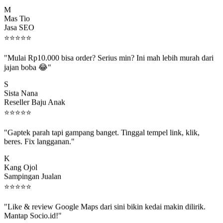
M
Mas Tio
Jasa SEO
⭐
⭐
⭐
⭐
⭐
"Mulai Rp10.000 bisa order? Serius min? Ini mah lebih murah dari
jajan boba 😂"
S
Sista Nana
Reseller Baju Anak
⭐
⭐
⭐
⭐
⭐
"Gaptek parah tapi gampang banget. Tinggal tempel link, klik,
beres. Fix langganan."
K
Kang Ojol
Sampingan Jualan
⭐
⭐
⭐
⭐
⭐
"Like & review Google Maps dari sini bikin kedai makin dilirik.
Mantap Socio.id!"