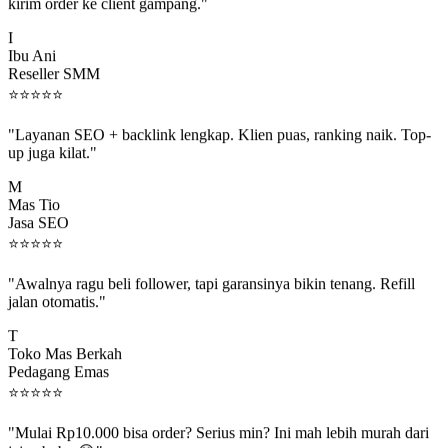
kirim order ke client gampang."
I
Ibu Ani
Reseller SMM
⭐
⭐
⭐
⭐
⭐
"Layanan SEO + backlink lengkap. Klien puas, ranking naik. Top-
up juga kilat."
M
Mas Tio
Jasa SEO
⭐
⭐
⭐
⭐
⭐
"Awalnya ragu beli follower, tapi garansinya bikin tenang. Refill
jalan otomatis."
T
Toko Mas Berkah
Pedagang Emas
⭐
⭐
⭐
⭐
⭐
"Mulai Rp10.000 bisa order? Serius min? Ini mah lebih murah dari