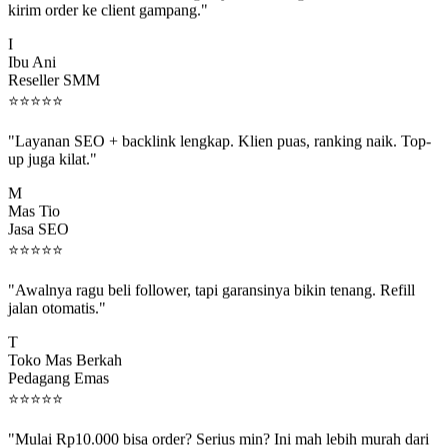
I
Ibu Ani
Reseller SMM
⭐
⭐
⭐
⭐
⭐
"Layanan SEO + backlink lengkap. Klien puas, ranking naik. Top-
up juga kilat."
M
Mas Tio
Jasa SEO
⭐
⭐
⭐
⭐
⭐
"Awalnya ragu beli follower, tapi garansinya bikin tenang. Refill
jalan otomatis."
T
Toko Mas Berkah
Pedagang Emas
⭐
⭐
⭐
⭐
⭐
"Mulai Rp10.000 bisa order? Serius min? Ini mah lebih murah dari
jajan boba 😂"