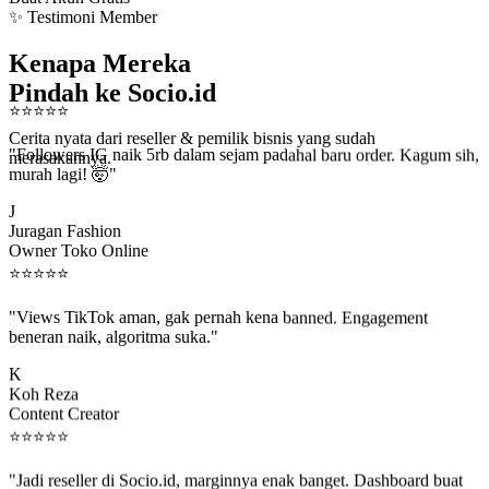
✨ Testimoni Member
Kenapa Mereka
Pindah ke Socio.id
⭐
⭐
⭐
⭐
⭐
Cerita nyata dari reseller & pemilik bisnis yang sudah
"Followers IG naik 5rb dalam sejam padahal baru order. Kagum sih,
merasakannya.
murah lagi! 🤯"
J
Juragan Fashion
Owner Toko Online
⭐
⭐
⭐
⭐
⭐
"Views TikTok aman, gak pernah kena banned. Engagement
beneran naik, algoritma suka."
K
Koh Reza
Content Creator
⭐
⭐
⭐
⭐
⭐
"Jadi reseller di Socio.id, marginnya enak banget. Dashboard buat
kirim order ke client gampang."