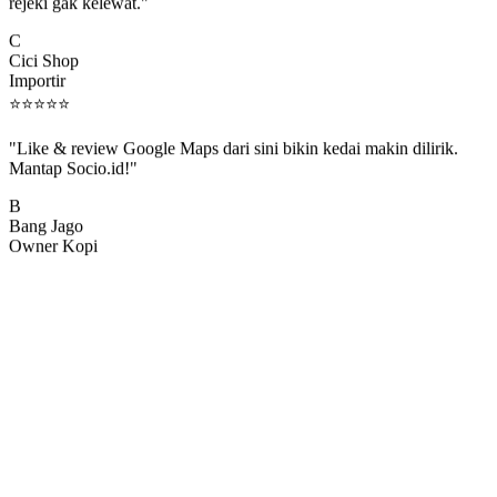
rejeki gak kelewat."
C
Cici Shop
Importir
⭐
⭐
⭐
⭐
⭐
"Like & review Google Maps dari sini bikin kedai makin dilirik.
Mantap Socio.id!"
B
Bang Jago
Owner Kopi