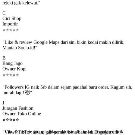
C
Cici Shop
Importir
⭐
⭐
⭐
⭐
⭐
"Like & review Google Maps dari sini bikin kedai makin dilirik.
Mantap Socio.id!"
B
Bang Jago
Owner Kopi
⭐
⭐
⭐
⭐
⭐
"Followers IG naik 5rb dalam sejam padahal baru order. Kagum sih,
murah lagi! 🤯"
J
Juragan Fashion
Owner Toko Online
⭐
⭐
⭐
⭐
⭐
⭐
⭐
⭐
⭐
⭐
"Views TikTok aman, gak pernah kena banned. Engagement
beneran naik, algoritma suka."