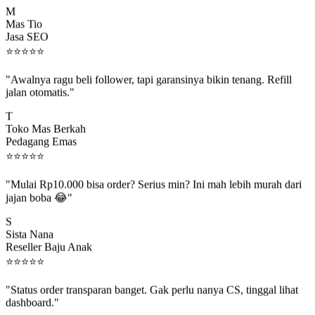
M
Mas Tio
Jasa SEO
⭐
⭐
⭐
⭐
⭐
"Awalnya ragu beli follower, tapi garansinya bikin tenang. Refill
jalan otomatis."
T
Toko Mas Berkah
Pedagang Emas
⭐
⭐
⭐
⭐
⭐
"Mulai Rp10.000 bisa order? Serius min? Ini mah lebih murah dari
jajan boba 😂"
S
Sista Nana
Reseller Baju Anak
⭐
⭐
⭐
⭐
⭐
"Status order transparan banget. Gak perlu nanya CS, tinggal lihat
dashboard."