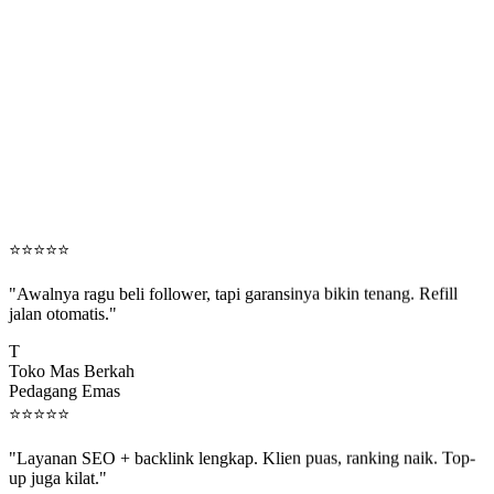
⭐
⭐
⭐
⭐
⭐
"Awalnya ragu beli follower, tapi garansinya bikin tenang. Refill
jalan otomatis."
T
Toko Mas Berkah
Pedagang Emas
⭐
⭐
⭐
⭐
⭐
"Layanan SEO + backlink lengkap. Klien puas, ranking naik. Top-
up juga kilat."