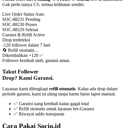
Gak perlu nanya CS, semua kelihatan sendiri.
Live Order Status
Auto
SOC-88231
Pending
SOC-88230
Proses
SOC-88229
Selesai
Garansi & Refill
Active
Drop terdeteksi
-120 follower dalam 7 hari
🔄
Refill otomatis…
Dikembalikan +120 ✅
Follower kembali utuh, garansi aman.
Takut Follower
Drop? Kami Garansi.
Layanan kami dilengkapi
refill otomatis
. Kalau ada drop dalam
periode garansi, kami isi ulang tanpa kamu harus lapor manual.
✅ Garansi uang kembali kalau gagal total
✅ Refill otomatis untuk layanan ber-Garansi
✅ Riwayat saldo transparan
Cara Pakai Socio.id