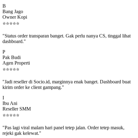
B
Bang Jago
Owner Kopi
⭐
⭐
⭐
⭐
⭐
"Status order transparan banget. Gak perlu nanya CS, tinggal lihat
dashboard."
P
Pak Budi
Agen Properti
⭐
⭐
⭐
⭐
⭐
"Jadi reseller di Socio.id, marginnya enak banget. Dashboard buat
kirim order ke client gampang."
I
Ibu Ani
Reseller SMM
⭐
⭐
⭐
⭐
⭐
"Pas lagi viral malam hari panel tetep jalan. Order tetep masuk,
rejeki gak kelewat."