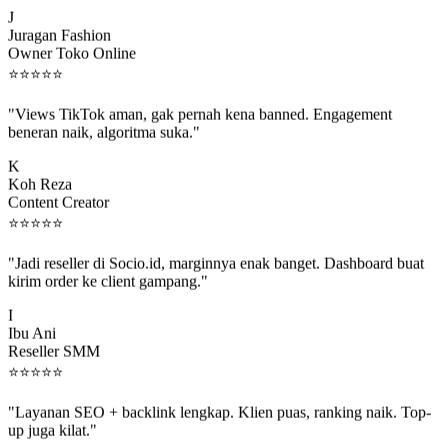
J
Juragan Fashion
Owner Toko Online
⭐
⭐
⭐
⭐
⭐
"Views TikTok aman, gak pernah kena banned. Engagement
beneran naik, algoritma suka."
K
Koh Reza
Content Creator
⭐
⭐
⭐
⭐
⭐
"Jadi reseller di Socio.id, marginnya enak banget. Dashboard buat
kirim order ke client gampang."
I
Ibu Ani
Reseller SMM
⭐
⭐
⭐
⭐
⭐
"Layanan SEO + backlink lengkap. Klien puas, ranking naik. Top-
up juga kilat."