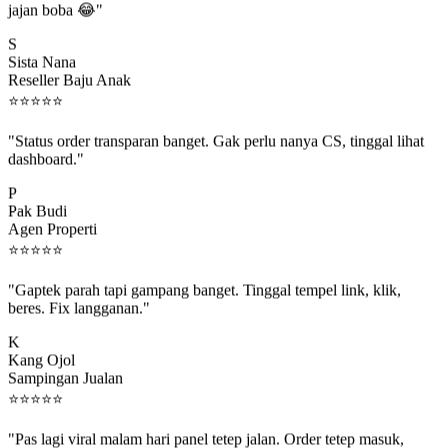
S
Sista Nana
Reseller Baju Anak
⭐
⭐
⭐
⭐
⭐
"Status order transparan banget. Gak perlu nanya CS, tinggal lihat
dashboard."
P
Pak Budi
Agen Properti
⭐
⭐
⭐
⭐
⭐
"Gaptek parah tapi gampang banget. Tinggal tempel link, klik,
beres. Fix langganan."
K
Kang Ojol
Sampingan Jualan
⭐
⭐
⭐
⭐
⭐
"Pas lagi viral malam hari panel tetep jalan. Order tetep masuk,
rejeki gak kelewat."