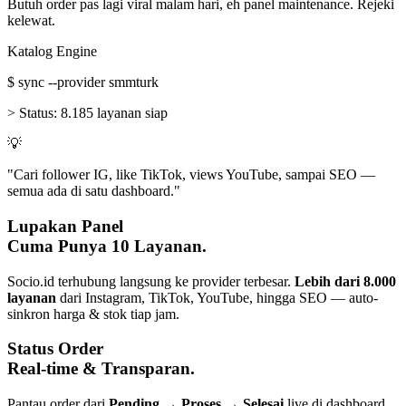
Butuh order pas lagi viral malam hari, eh panel maintenance. Rejeki
kelewat.
Katalog Engine
$
sync --provider smmturk
>
Status:
8.185 layanan siap
💡
"Cari follower IG, like TikTok, views YouTube, sampai SEO —
semua ada di satu dashboard."
Lupakan Panel
Cuma Punya 10 Layanan.
Socio.id terhubung langsung ke provider terbesar.
Lebih dari 8.000
layanan
dari Instagram, TikTok, YouTube, hingga SEO — auto-
sinkron harga & stok tiap jam.
Status Order
Real-time & Transparan.
Pantau order dari
Pending → Proses → Selesai
live di dashboard.