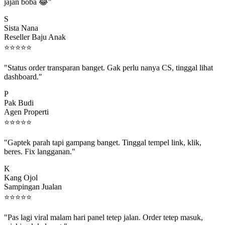
jajan boba 😂"
S
Sista Nana
Reseller Baju Anak
⭐
⭐
⭐
⭐
⭐
"Status order transparan banget. Gak perlu nanya CS, tinggal lihat
dashboard."
P
Pak Budi
Agen Properti
⭐
⭐
⭐
⭐
⭐
"Gaptek parah tapi gampang banget. Tinggal tempel link, klik,
beres. Fix langganan."
K
Kang Ojol
Sampingan Jualan
⭐
⭐
⭐
⭐
⭐
"Pas lagi viral malam hari panel tetep jalan. Order tetep masuk,