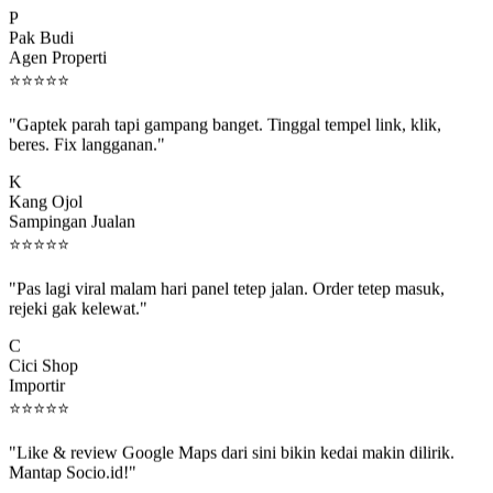
P
Pak Budi
Agen Properti
⭐
⭐
⭐
⭐
⭐
"Gaptek parah tapi gampang banget. Tinggal tempel link, klik,
beres. Fix langganan."
K
Kang Ojol
Sampingan Jualan
⭐
⭐
⭐
⭐
⭐
"Pas lagi viral malam hari panel tetep jalan. Order tetep masuk,
rejeki gak kelewat."
C
Cici Shop
Importir
⭐
⭐
⭐
⭐
⭐
"Like & review Google Maps dari sini bikin kedai makin dilirik.
Mantap Socio.id!"
B