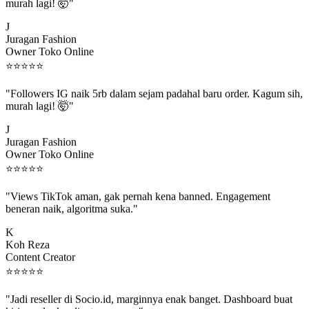
murah lagi! 🤯"
J
Juragan Fashion
Owner Toko Online
⭐
⭐
⭐
⭐
⭐
"Followers IG naik 5rb dalam sejam padahal baru order. Kagum sih,
murah lagi! 🤯"
J
Juragan Fashion
Owner Toko Online
⭐
⭐
⭐
⭐
⭐
"Views TikTok aman, gak pernah kena banned. Engagement
beneran naik, algoritma suka."
K
Koh Reza
Content Creator
⭐
⭐
⭐
⭐
⭐
"Jadi reseller di Socio.id, marginnya enak banget. Dashboard buat