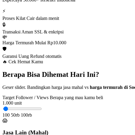
⚡
Proses Kilat
Cair dalam menit
🔒
Transaksi Aman
SSL & enkripsi
💸
Harga Termurah
Mulai Rp10.000
🛡️
Garansi Uang
Refund otomatis
🔥 Cek Hemat Kamu
Berapa Bisa Dihemat Hari Ini?
Geser slider. Bandingkan harga jasa mahal vs
harga termurah di Soc
Target Follower / Views
Berapa yang mau kamu beli
1.000
unit
100
50rb
100rb
😱
Jasa Lain (Mahal)