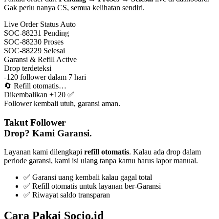
Gak perlu nanya CS, semua kelihatan sendiri.
Live Order Status
Auto
SOC-88231
Pending
SOC-88230
Proses
SOC-88229
Selesai
Garansi & Refill
Active
Drop terdeteksi
-120 follower dalam 7 hari
🔄
Refill otomatis…
Dikembalikan +120 ✅
Follower kembali utuh, garansi aman.
Takut Follower
Drop? Kami Garansi.
Layanan kami dilengkapi
refill otomatis
. Kalau ada drop dalam
periode garansi, kami isi ulang tanpa kamu harus lapor manual.
✅ Garansi uang kembali kalau gagal total
✅ Refill otomatis untuk layanan ber-Garansi
✅ Riwayat saldo transparan
Cara Pakai Socio.id