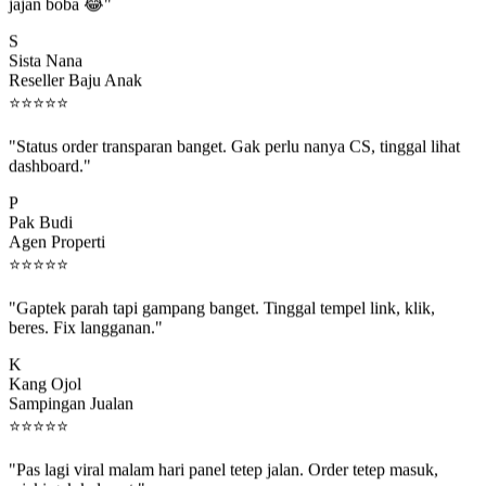
jajan boba 😂"
S
Sista Nana
Reseller Baju Anak
⭐
⭐
⭐
⭐
⭐
"Status order transparan banget. Gak perlu nanya CS, tinggal lihat
dashboard."
P
Pak Budi
Agen Properti
⭐
⭐
⭐
⭐
⭐
"Gaptek parah tapi gampang banget. Tinggal tempel link, klik,
beres. Fix langganan."
K
Kang Ojol
Sampingan Jualan
⭐
⭐
⭐
⭐
⭐
"Pas lagi viral malam hari panel tetep jalan. Order tetep masuk,