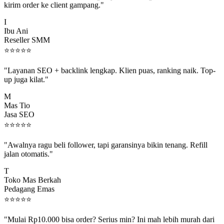
I
Ibu Ani
Reseller SMM
⭐
⭐
⭐
⭐
⭐
"Layanan SEO + backlink lengkap. Klien puas, ranking naik. Top-
up juga kilat."
M
Mas Tio
Jasa SEO
⭐
⭐
⭐
⭐
⭐
"Awalnya ragu beli follower, tapi garansinya bikin tenang. Refill
jalan otomatis."
T
Toko Mas Berkah
Pedagang Emas
⭐
⭐
⭐
⭐
⭐
"Mulai Rp10.000 bisa order? Serius min? Ini mah lebih murah dari
jajan boba 😂"