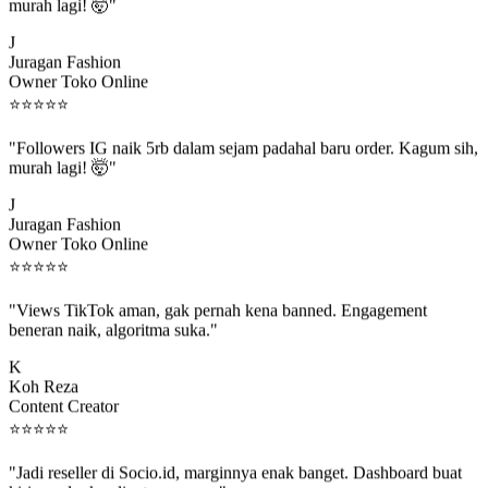
murah lagi! 🤯"
J
Juragan Fashion
Owner Toko Online
⭐
⭐
⭐
⭐
⭐
"Followers IG naik 5rb dalam sejam padahal baru order. Kagum sih,
murah lagi! 🤯"
J
Juragan Fashion
Owner Toko Online
⭐
⭐
⭐
⭐
⭐
"Views TikTok aman, gak pernah kena banned. Engagement
beneran naik, algoritma suka."
K
Koh Reza
Content Creator
⭐
⭐
⭐
⭐
⭐
"Jadi reseller di Socio.id, marginnya enak banget. Dashboard buat