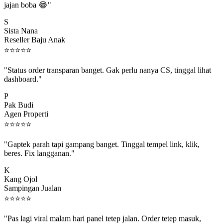
S
Sista Nana
Reseller Baju Anak
⭐
⭐
⭐
⭐
⭐
"Status order transparan banget. Gak perlu nanya CS, tinggal lihat
dashboard."
P
Pak Budi
Agen Properti
⭐
⭐
⭐
⭐
⭐
"Gaptek parah tapi gampang banget. Tinggal tempel link, klik,
beres. Fix langganan."
K
Kang Ojol
Sampingan Jualan
⭐
⭐
⭐
⭐
⭐
"Pas lagi viral malam hari panel tetep jalan. Order tetep masuk,
rejeki gak kelewat."