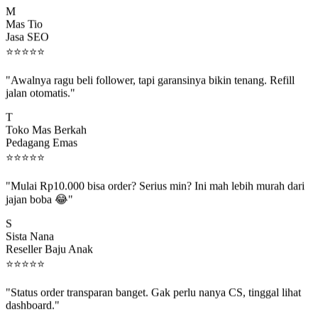
Mas Tio
Jasa SEO
⭐
⭐
⭐
⭐
⭐
"Awalnya ragu beli follower, tapi garansinya bikin tenang. Refill
jalan otomatis."
T
Toko Mas Berkah
Pedagang Emas
⭐
⭐
⭐
⭐
⭐
"Mulai Rp10.000 bisa order? Serius min? Ini mah lebih murah dari
jajan boba 😂"
S
Sista Nana
Reseller Baju Anak
⭐
⭐
⭐
⭐
⭐
"Status order transparan banget. Gak perlu nanya CS, tinggal lihat
dashboard."
P