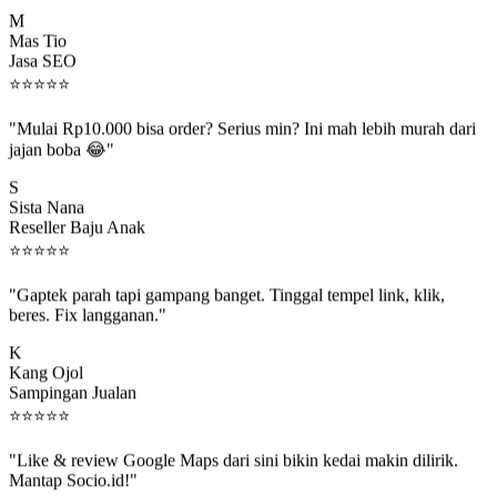
M
Mas Tio
Jasa SEO
⭐
⭐
⭐
⭐
⭐
"Mulai Rp10.000 bisa order? Serius min? Ini mah lebih murah dari
jajan boba 😂"
S
Sista Nana
Reseller Baju Anak
⭐
⭐
⭐
⭐
⭐
"Gaptek parah tapi gampang banget. Tinggal tempel link, klik,
beres. Fix langganan."
K
Kang Ojol
Sampingan Jualan
⭐
⭐
⭐
⭐
⭐
"Like & review Google Maps dari sini bikin kedai makin dilirik.
Mantap Socio.id!"