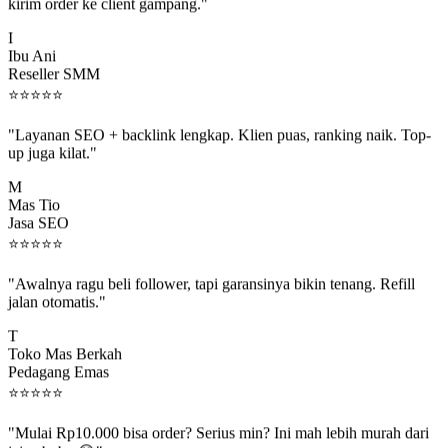
kirim order ke client gampang."
I
Ibu Ani
Reseller SMM
⭐
⭐
⭐
⭐
⭐
"Layanan SEO + backlink lengkap. Klien puas, ranking naik. Top-
up juga kilat."
M
Mas Tio
Jasa SEO
⭐
⭐
⭐
⭐
⭐
"Awalnya ragu beli follower, tapi garansinya bikin tenang. Refill
jalan otomatis."
T
Toko Mas Berkah
Pedagang Emas
⭐
⭐
⭐
⭐
⭐
"Mulai Rp10.000 bisa order? Serius min? Ini mah lebih murah dari