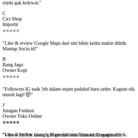
C
Cici Shop
Importir
⭐
⭐
⭐
⭐
⭐
"Like & review Google Maps dari sini bikin kedai makin dilirik.
Mantap Socio.id!"
B
Bang Jago
Owner Kopi
⭐
⭐
⭐
⭐
⭐
"Followers IG naik 5rb dalam sejam padahal baru order. Kagum sih,
murah lagi! 🤯"
J
Juragan Fashion
Owner Toko Online
⭐
⭐
⭐
⭐
⭐
⭐
⭐
⭐
⭐
⭐
"Views TikTok aman, gak pernah kena banned. Engagement
beneran naik, algoritma suka."