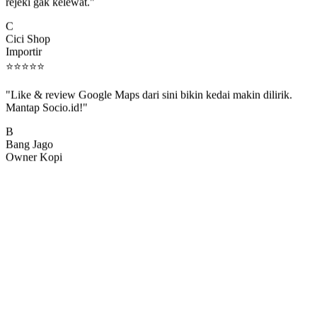
rejeki gak kelewat."
C
Cici Shop
Importir
⭐
⭐
⭐
⭐
⭐
"Like & review Google Maps dari sini bikin kedai makin dilirik.
Mantap Socio.id!"
B
Bang Jago
Owner Kopi