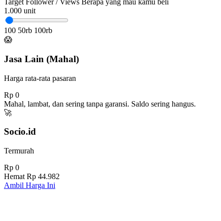
Target Follower / Views
Berapa yang mau kamu beli
1.000
unit
100
50rb
100rb
😱
Jasa Lain (Mahal)
Harga rata-rata pasaran
Rp 0
Mahal, lambat, dan sering tanpa garansi. Saldo sering hangus.
🚀
Socio.id
Termurah
Rp 0
Hemat
Rp 44.982
Ambil Harga Ini