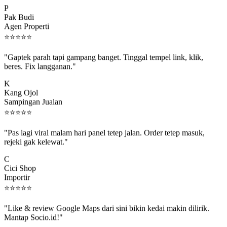
Pak Budi
Agen Properti
⭐
⭐
⭐
⭐
⭐
"Gaptek parah tapi gampang banget. Tinggal tempel link, klik,
beres. Fix langganan."
K
Kang Ojol
Sampingan Jualan
⭐
⭐
⭐
⭐
⭐
"Pas lagi viral malam hari panel tetep jalan. Order tetep masuk,
rejeki gak kelewat."
C
Cici Shop
Importir
⭐
⭐
⭐
⭐
⭐
"Like & review Google Maps dari sini bikin kedai makin dilirik.
Mantap Socio.id!"
B