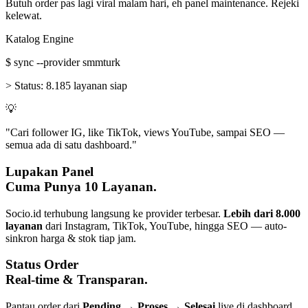
Butuh order pas lagi viral malam hari, eh panel maintenance. Rejeki
kelewat.
Katalog Engine
$
sync --provider smmturk
>
Status:
8.185 layanan siap
💡
"Cari follower IG, like TikTok, views YouTube, sampai SEO —
semua ada di satu dashboard."
Lupakan Panel
Cuma Punya 10 Layanan.
Socio.id terhubung langsung ke provider terbesar.
Lebih dari 8.000
layanan
dari Instagram, TikTok, YouTube, hingga SEO — auto-
sinkron harga & stok tiap jam.
Status Order
Real-time & Transparan.
Pantau order dari
Pending → Proses → Selesai
live di dashboard.