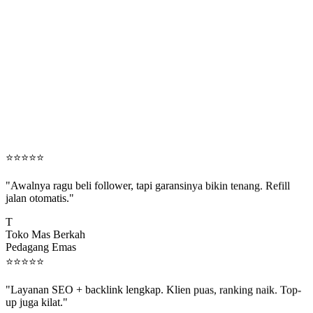
⭐
⭐
⭐
⭐
⭐
"Awalnya ragu beli follower, tapi garansinya bikin tenang. Refill
jalan otomatis."
T
Toko Mas Berkah
Pedagang Emas
⭐
⭐
⭐
⭐
⭐
"Layanan SEO + backlink lengkap. Klien puas, ranking naik. Top-
up juga kilat."