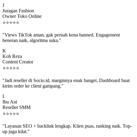
J
Juragan Fashion
Owner Toko Online
⭐
⭐
⭐
⭐
⭐
"Views TikTok aman, gak pernah kena banned. Engagement
beneran naik, algoritma suka."
K
Koh Reza
Content Creator
⭐
⭐
⭐
⭐
⭐
"Jadi reseller di Socio.id, marginnya enak banget. Dashboard buat
kirim order ke client gampang."
I
Ibu Ani
Reseller SMM
⭐
⭐
⭐
⭐
⭐
"Layanan SEO + backlink lengkap. Klien puas, ranking naik. Top-
up juga kilat."
M