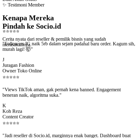
✨ Testimoni Member
Kenapa Mereka
Pindah ke Socio.id
⭐
⭐
⭐
⭐
⭐
Cerita nyata dari reseller & pemilik bisnis yang sudah
"Followers IG naik 5rb dalam sejam padahal baru order. Kagum sih,
merasakannya.
murah lagi! 🤯"
J
Juragan Fashion
Owner Toko Online
⭐
⭐
⭐
⭐
⭐
"Views TikTok aman, gak pernah kena banned. Engagement
beneran naik, algoritma suka."
K
Koh Reza
Content Creator
⭐
⭐
⭐
⭐
⭐
"Jadi reseller di Socio.id, marginnya enak banget. Dashboard buat
kirim order ke client gampang."