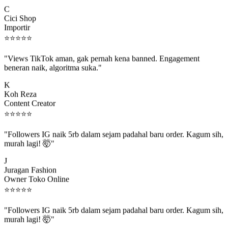
C
Cici Shop
Importir
⭐
⭐
⭐
⭐
⭐
"Views TikTok aman, gak pernah kena banned. Engagement
beneran naik, algoritma suka."
K
Koh Reza
Content Creator
⭐
⭐
⭐
⭐
⭐
"Followers IG naik 5rb dalam sejam padahal baru order. Kagum sih,
murah lagi! 🤯"
J
Juragan Fashion
Owner Toko Online
⭐
⭐
⭐
⭐
⭐
"Followers IG naik 5rb dalam sejam padahal baru order. Kagum sih,
murah lagi! 🤯"