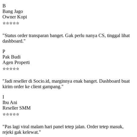
B
Bang Jago
Owner Kopi
⭐
⭐
⭐
⭐
⭐
"Status order transparan banget. Gak perlu nanya CS, tinggal lihat
dashboard."
P
Pak Budi
Agen Properti
⭐
⭐
⭐
⭐
⭐
"Jadi reseller di Socio.id, marginnya enak banget. Dashboard buat
kirim order ke client gampang."
I
Ibu Ani
Reseller SMM
⭐
⭐
⭐
⭐
⭐
"Pas lagi viral malam hari panel tetep jalan. Order tetep masuk,
rejeki gak kelewat."