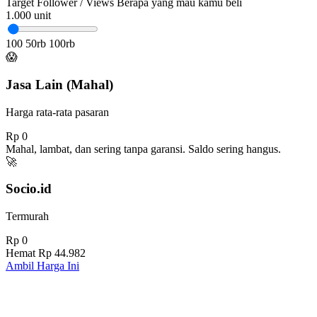
Target Follower / Views
Berapa yang mau kamu beli
1.000
unit
100
50rb
100rb
😱
Jasa Lain (Mahal)
Harga rata-rata pasaran
Rp 0
Mahal, lambat, dan sering tanpa garansi. Saldo sering hangus.
🚀
Socio.id
Termurah
Rp 0
Hemat
Rp 44.982
Ambil Harga Ini