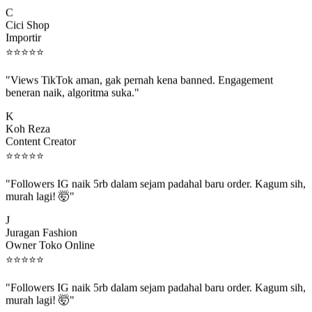
C
Cici Shop
Importir
⭐
⭐
⭐
⭐
⭐
"Views TikTok aman, gak pernah kena banned. Engagement
beneran naik, algoritma suka."
K
Koh Reza
Content Creator
⭐
⭐
⭐
⭐
⭐
"Followers IG naik 5rb dalam sejam padahal baru order. Kagum sih,
murah lagi! 🤯"
J
Juragan Fashion
Owner Toko Online
⭐
⭐
⭐
⭐
⭐
"Followers IG naik 5rb dalam sejam padahal baru order. Kagum sih,
murah lagi! 🤯"