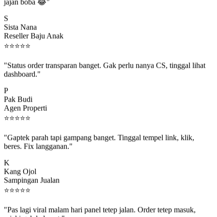
jajan boba 😂"
S
Sista Nana
Reseller Baju Anak
⭐
⭐
⭐
⭐
⭐
"Status order transparan banget. Gak perlu nanya CS, tinggal lihat
dashboard."
P
Pak Budi
Agen Properti
⭐
⭐
⭐
⭐
⭐
"Gaptek parah tapi gampang banget. Tinggal tempel link, klik,
beres. Fix langganan."
K
Kang Ojol
Sampingan Jualan
⭐
⭐
⭐
⭐
⭐
"Pas lagi viral malam hari panel tetep jalan. Order tetep masuk,