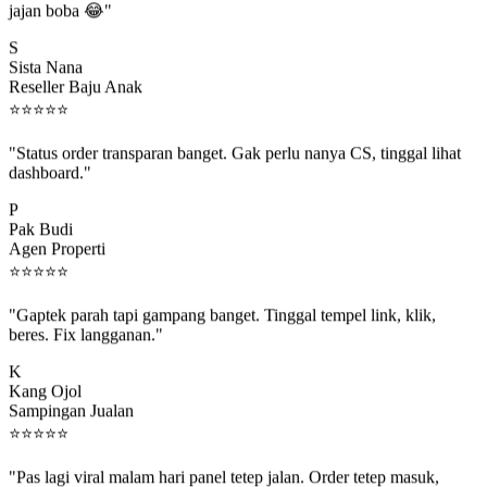
S
Sista Nana
Reseller Baju Anak
⭐
⭐
⭐
⭐
⭐
"Status order transparan banget. Gak perlu nanya CS, tinggal lihat
dashboard."
P
Pak Budi
Agen Properti
⭐
⭐
⭐
⭐
⭐
"Gaptek parah tapi gampang banget. Tinggal tempel link, klik,
beres. Fix langganan."
K
Kang Ojol
Sampingan Jualan
⭐
⭐
⭐
⭐
⭐
"Pas lagi viral malam hari panel tetep jalan. Order tetep masuk,
rejeki gak kelewat."