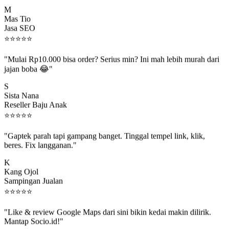
M
Mas Tio
Jasa SEO
⭐
⭐
⭐
⭐
⭐
"Mulai Rp10.000 bisa order? Serius min? Ini mah lebih murah dari
jajan boba 😂"
S
Sista Nana
Reseller Baju Anak
⭐
⭐
⭐
⭐
⭐
"Gaptek parah tapi gampang banget. Tinggal tempel link, klik,
beres. Fix langganan."
K
Kang Ojol
Sampingan Jualan
⭐
⭐
⭐
⭐
⭐
"Like & review Google Maps dari sini bikin kedai makin dilirik.
Mantap Socio.id!"