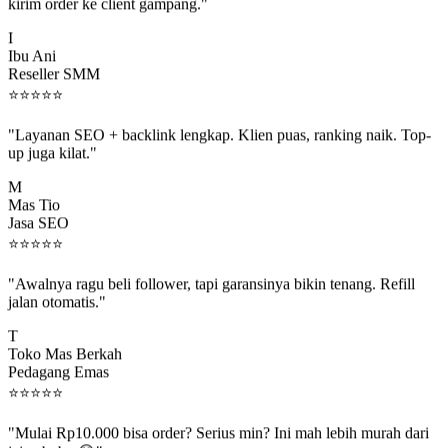
kirim order ke client gampang."
I
Ibu Ani
Reseller SMM
⭐
⭐
⭐
⭐
⭐
"Layanan SEO + backlink lengkap. Klien puas, ranking naik. Top-
up juga kilat."
M
Mas Tio
Jasa SEO
⭐
⭐
⭐
⭐
⭐
"Awalnya ragu beli follower, tapi garansinya bikin tenang. Refill
jalan otomatis."
T
Toko Mas Berkah
Pedagang Emas
⭐
⭐
⭐
⭐
⭐
"Mulai Rp10.000 bisa order? Serius min? Ini mah lebih murah dari