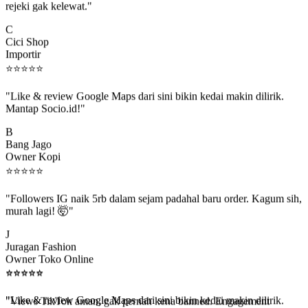
C
Cici Shop
Importir
⭐
⭐
⭐
⭐
⭐
"Like & review Google Maps dari sini bikin kedai makin dilirik.
Mantap Socio.id!"
B
Bang Jago
Owner Kopi
⭐
⭐
⭐
⭐
⭐
"Followers IG naik 5rb dalam sejam padahal baru order. Kagum sih,
murah lagi! 🤯"
J
Juragan Fashion
Owner Toko Online
⭐
⭐
⭐
⭐
⭐
⭐
⭐
⭐
⭐
⭐
"Views TikTok aman, gak pernah kena banned. Engagement
beneran naik, algoritma suka."