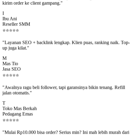
I
Ibu Ani
Reseller SMM
⭐
⭐
⭐
⭐
⭐
"Layanan SEO + backlink lengkap. Klien puas, ranking naik. Top-
up juga kilat."
M
Mas Tio
Jasa SEO
⭐
⭐
⭐
⭐
⭐
"Awalnya ragu beli follower, tapi garansinya bikin tenang. Refill
jalan otomatis."
T
Toko Mas Berkah
Pedagang Emas
⭐
⭐
⭐
⭐
⭐
"Mulai Rp10.000 bisa order? Serius min? Ini mah lebih murah dari
jajan boba 😂"