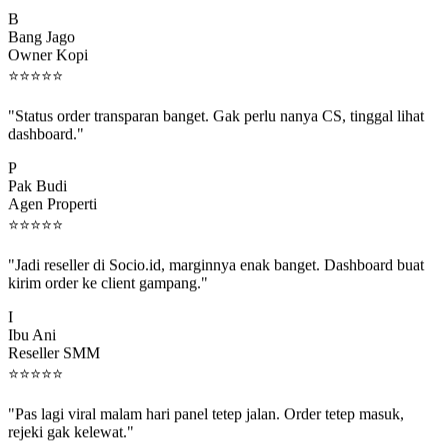
B
Bang Jago
Owner Kopi
⭐
⭐
⭐
⭐
⭐
"Status order transparan banget. Gak perlu nanya CS, tinggal lihat
dashboard."
P
Pak Budi
Agen Properti
⭐
⭐
⭐
⭐
⭐
"Jadi reseller di Socio.id, marginnya enak banget. Dashboard buat
kirim order ke client gampang."
I
Ibu Ani
Reseller SMM
⭐
⭐
⭐
⭐
⭐
"Pas lagi viral malam hari panel tetep jalan. Order tetep masuk,
rejeki gak kelewat."