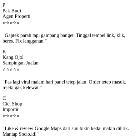
P
Pak Budi
Agen Properti
⭐
⭐
⭐
⭐
⭐
"Gaptek parah tapi gampang banget. Tinggal tempel link, klik,
beres. Fix langganan."
K
Kang Ojol
Sampingan Jualan
⭐
⭐
⭐
⭐
⭐
"Pas lagi viral malam hari panel tetep jalan. Order tetep masuk,
rejeki gak kelewat."
C
Cici Shop
Importir
⭐
⭐
⭐
⭐
⭐
"Like & review Google Maps dari sini bikin kedai makin dilirik.
Mantap Socio.id!"
B