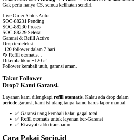
Gak perlu nanya CS, semua kelihatan sendiri.
Live Order Status
Auto
SOC-88231
Pending
SOC-88230
Proses
SOC-88229
Selesai
Garansi & Refill
Active
Drop terdeteksi
-120 follower dalam 7 hari
🔄
Refill otomatis…
Dikembalikan +120 ✅
Follower kembali utuh, garansi aman.
Takut Follower
Drop? Kami Garansi.
Layanan kami dilengkapi
refill otomatis
. Kalau ada drop dalam
periode garansi, kami isi ulang tanpa kamu harus lapor manual.
✅ Garansi uang kembali kalau gagal total
✅ Refill otomatis untuk layanan ber-Garansi
✅ Riwayat saldo transparan
Cara Pakai Socio.id