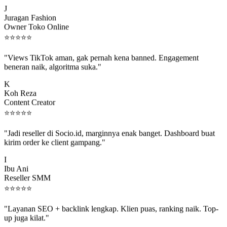
J
Juragan Fashion
Owner Toko Online
⭐
⭐
⭐
⭐
⭐
"Views TikTok aman, gak pernah kena banned. Engagement
beneran naik, algoritma suka."
K
Koh Reza
Content Creator
⭐
⭐
⭐
⭐
⭐
"Jadi reseller di Socio.id, marginnya enak banget. Dashboard buat
kirim order ke client gampang."
I
Ibu Ani
Reseller SMM
⭐
⭐
⭐
⭐
⭐
"Layanan SEO + backlink lengkap. Klien puas, ranking naik. Top-
up juga kilat."