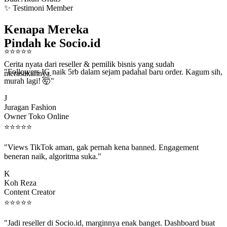
✨ Testimoni Member
Kenapa Mereka
Pindah ke Socio.id
⭐
⭐
⭐
⭐
⭐
Cerita nyata dari reseller & pemilik bisnis yang sudah
"Followers IG naik 5rb dalam sejam padahal baru order. Kagum sih,
merasakannya.
murah lagi! 🤯"
J
Juragan Fashion
Owner Toko Online
⭐
⭐
⭐
⭐
⭐
"Views TikTok aman, gak pernah kena banned. Engagement
beneran naik, algoritma suka."
K
Koh Reza
Content Creator
⭐
⭐
⭐
⭐
⭐
"Jadi reseller di Socio.id, marginnya enak banget. Dashboard buat
kirim order ke client gampang."