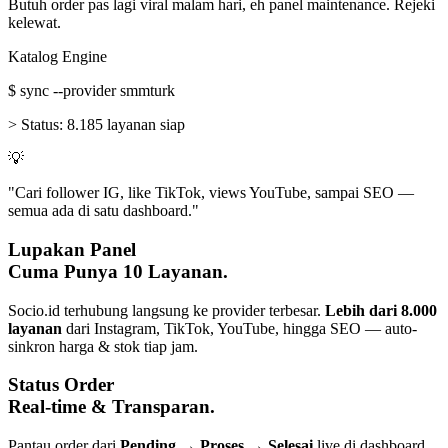
Butuh order pas lagi viral malam hari, eh panel maintenance. Rejeki
kelewat.
Katalog Engine
$
sync --provider smmturk
>
Status:
8.185 layanan siap
💡
"Cari follower IG, like TikTok, views YouTube, sampai SEO —
semua ada di satu dashboard."
Lupakan Panel
Cuma Punya 10 Layanan.
Socio.id terhubung langsung ke provider terbesar.
Lebih dari 8.000
layanan
dari Instagram, TikTok, YouTube, hingga SEO — auto-
sinkron harga & stok tiap jam.
Status Order
Real-time & Transparan.
Pantau order dari
Pending → Proses → Selesai
live di dashboard.