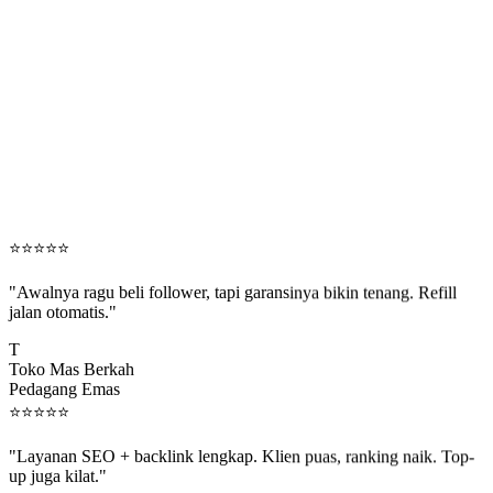
⭐
⭐
⭐
⭐
⭐
"Awalnya ragu beli follower, tapi garansinya bikin tenang. Refill
jalan otomatis."
T
Toko Mas Berkah
Pedagang Emas
⭐
⭐
⭐
⭐
⭐
"Layanan SEO + backlink lengkap. Klien puas, ranking naik. Top-
up juga kilat."