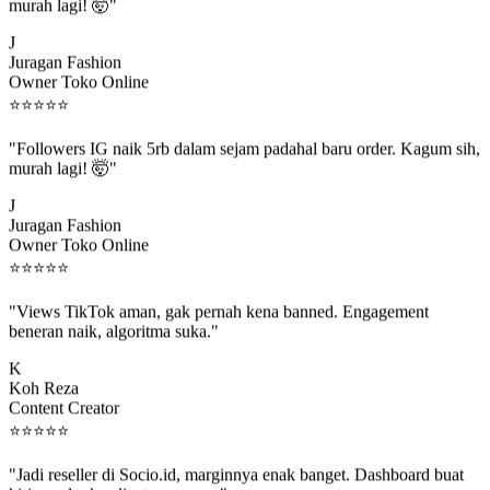
murah lagi! 🤯"
J
Juragan Fashion
Owner Toko Online
⭐
⭐
⭐
⭐
⭐
"Followers IG naik 5rb dalam sejam padahal baru order. Kagum sih,
murah lagi! 🤯"
J
Juragan Fashion
Owner Toko Online
⭐
⭐
⭐
⭐
⭐
"Views TikTok aman, gak pernah kena banned. Engagement
beneran naik, algoritma suka."
K
Koh Reza
Content Creator
⭐
⭐
⭐
⭐
⭐
"Jadi reseller di Socio.id, marginnya enak banget. Dashboard buat