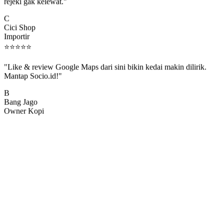
rejeki gak kelewat."
C
Cici Shop
Importir
⭐
⭐
⭐
⭐
⭐
"Like & review Google Maps dari sini bikin kedai makin dilirik.
Mantap Socio.id!"
B
Bang Jago
Owner Kopi