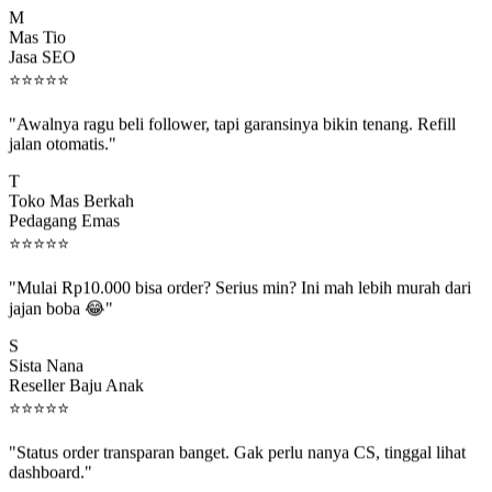
M
Mas Tio
Jasa SEO
⭐
⭐
⭐
⭐
⭐
"Awalnya ragu beli follower, tapi garansinya bikin tenang. Refill
jalan otomatis."
T
Toko Mas Berkah
Pedagang Emas
⭐
⭐
⭐
⭐
⭐
"Mulai Rp10.000 bisa order? Serius min? Ini mah lebih murah dari
jajan boba 😂"
S
Sista Nana
Reseller Baju Anak
⭐
⭐
⭐
⭐
⭐
"Status order transparan banget. Gak perlu nanya CS, tinggal lihat
dashboard."