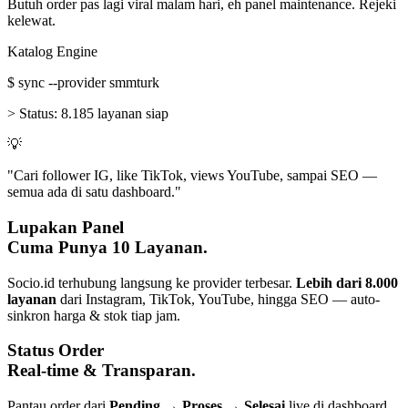
Butuh order pas lagi viral malam hari, eh panel maintenance. Rejeki
kelewat.
Katalog Engine
$
sync --provider smmturk
>
Status:
8.185 layanan siap
💡
"Cari follower IG, like TikTok, views YouTube, sampai SEO —
semua ada di satu dashboard."
Lupakan Panel
Cuma Punya 10 Layanan.
Socio.id terhubung langsung ke provider terbesar.
Lebih dari 8.000
layanan
dari Instagram, TikTok, YouTube, hingga SEO — auto-
sinkron harga & stok tiap jam.
Status Order
Real-time & Transparan.
Pantau order dari
Pending → Proses → Selesai
live di dashboard.