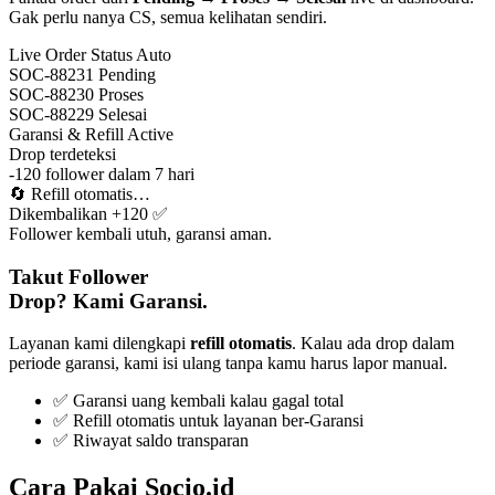
Gak perlu nanya CS, semua kelihatan sendiri.
Live Order Status
Auto
SOC-88231
Pending
SOC-88230
Proses
SOC-88229
Selesai
Garansi & Refill
Active
Drop terdeteksi
-120 follower dalam 7 hari
🔄
Refill otomatis…
Dikembalikan +120 ✅
Follower kembali utuh, garansi aman.
Takut Follower
Drop? Kami Garansi.
Layanan kami dilengkapi
refill otomatis
. Kalau ada drop dalam
periode garansi, kami isi ulang tanpa kamu harus lapor manual.
✅ Garansi uang kembali kalau gagal total
✅ Refill otomatis untuk layanan ber-Garansi
✅ Riwayat saldo transparan
Cara Pakai Socio.id