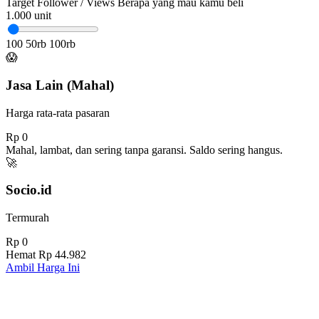
Target Follower / Views
Berapa yang mau kamu beli
1.000
unit
100
50rb
100rb
😱
Jasa Lain (Mahal)
Harga rata-rata pasaran
Rp 0
Mahal, lambat, dan sering tanpa garansi. Saldo sering hangus.
🚀
Socio.id
Termurah
Rp 0
Hemat
Rp 44.982
Ambil Harga Ini