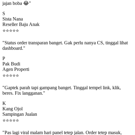
S
Sista Nana
Reseller Baju Anak
⭐
⭐
⭐
⭐
⭐
"Status order transparan banget. Gak perlu nanya CS, tinggal lihat
dashboard."
P
Pak Budi
Agen Properti
⭐
⭐
⭐
⭐
⭐
"Gaptek parah tapi gampang banget. Tinggal tempel link, klik,
beres. Fix langganan."
K
Kang Ojol
Sampingan Jualan
⭐
⭐
⭐
⭐
⭐
"Pas lagi viral malam hari panel tetep jalan. Order tetep masuk,
rejeki gak kelewat."