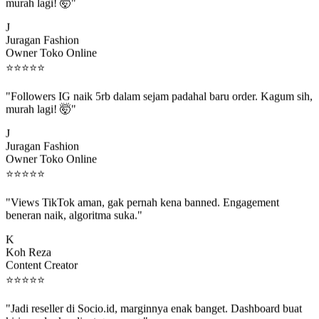
murah lagi! 🤯"
J
Juragan Fashion
Owner Toko Online
⭐
⭐
⭐
⭐
⭐
"Followers IG naik 5rb dalam sejam padahal baru order. Kagum sih,
murah lagi! 🤯"
J
Juragan Fashion
Owner Toko Online
⭐
⭐
⭐
⭐
⭐
"Views TikTok aman, gak pernah kena banned. Engagement
beneran naik, algoritma suka."
K
Koh Reza
Content Creator
⭐
⭐
⭐
⭐
⭐
"Jadi reseller di Socio.id, marginnya enak banget. Dashboard buat