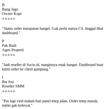
B
Bang Jago
Owner Kopi
⭐
⭐
⭐
⭐
⭐
"Status order transparan banget. Gak perlu nanya CS, tinggal lihat
dashboard."
P
Pak Budi
Agen Properti
⭐
⭐
⭐
⭐
⭐
"Jadi reseller di Socio.id, marginnya enak banget. Dashboard buat
kirim order ke client gampang."
I
Ibu Ani
Reseller SMM
⭐
⭐
⭐
⭐
⭐
"Pas lagi viral malam hari panel tetep jalan. Order tetep masuk,
rejeki gak kelewat."