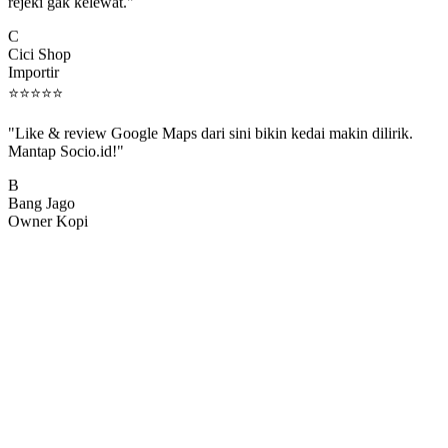
rejeki gak kelewat."
C
Cici Shop
Importir
⭐
⭐
⭐
⭐
⭐
"Like & review Google Maps dari sini bikin kedai makin dilirik.
Mantap Socio.id!"
B
Bang Jago
Owner Kopi