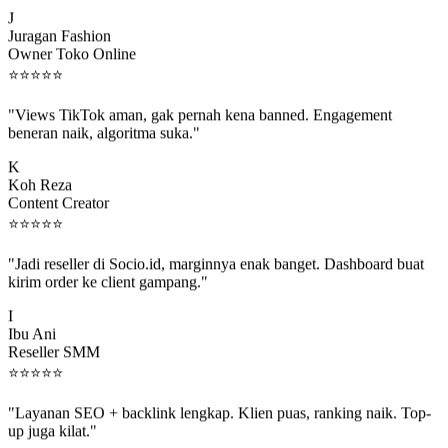
J
Juragan Fashion
Owner Toko Online
⭐
⭐
⭐
⭐
⭐
"Views TikTok aman, gak pernah kena banned. Engagement
beneran naik, algoritma suka."
K
Koh Reza
Content Creator
⭐
⭐
⭐
⭐
⭐
"Jadi reseller di Socio.id, marginnya enak banget. Dashboard buat
kirim order ke client gampang."
I
Ibu Ani
Reseller SMM
⭐
⭐
⭐
⭐
⭐
"Layanan SEO + backlink lengkap. Klien puas, ranking naik. Top-
up juga kilat."