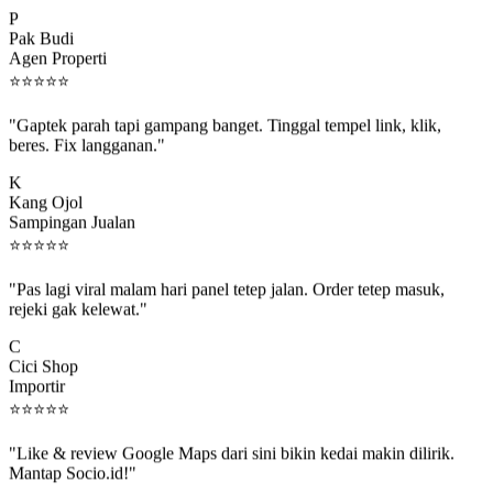
P
Pak Budi
Agen Properti
⭐
⭐
⭐
⭐
⭐
"Gaptek parah tapi gampang banget. Tinggal tempel link, klik,
beres. Fix langganan."
K
Kang Ojol
Sampingan Jualan
⭐
⭐
⭐
⭐
⭐
"Pas lagi viral malam hari panel tetep jalan. Order tetep masuk,
rejeki gak kelewat."
C
Cici Shop
Importir
⭐
⭐
⭐
⭐
⭐
"Like & review Google Maps dari sini bikin kedai makin dilirik.
Mantap Socio.id!"
B