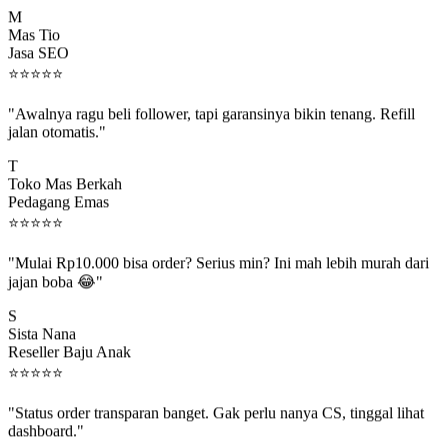
M
Mas Tio
Jasa SEO
⭐
⭐
⭐
⭐
⭐
"Awalnya ragu beli follower, tapi garansinya bikin tenang. Refill
jalan otomatis."
T
Toko Mas Berkah
Pedagang Emas
⭐
⭐
⭐
⭐
⭐
"Mulai Rp10.000 bisa order? Serius min? Ini mah lebih murah dari
jajan boba 😂"
S
Sista Nana
Reseller Baju Anak
⭐
⭐
⭐
⭐
⭐
"Status order transparan banget. Gak perlu nanya CS, tinggal lihat
dashboard."