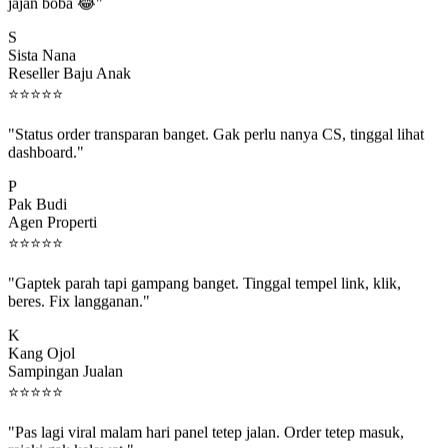
jajan boba 😂"
S
Sista Nana
Reseller Baju Anak
⭐
⭐
⭐
⭐
⭐
"Status order transparan banget. Gak perlu nanya CS, tinggal lihat
dashboard."
P
Pak Budi
Agen Properti
⭐
⭐
⭐
⭐
⭐
"Gaptek parah tapi gampang banget. Tinggal tempel link, klik,
beres. Fix langganan."
K
Kang Ojol
Sampingan Jualan
⭐
⭐
⭐
⭐
⭐
"Pas lagi viral malam hari panel tetep jalan. Order tetep masuk,