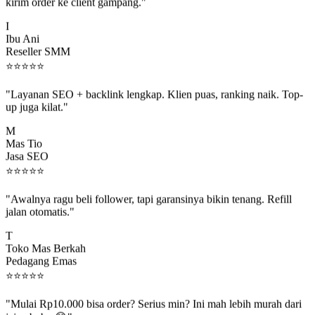
kirim order ke client gampang."
I
Ibu Ani
Reseller SMM
⭐
⭐
⭐
⭐
⭐
"Layanan SEO + backlink lengkap. Klien puas, ranking naik. Top-
up juga kilat."
M
Mas Tio
Jasa SEO
⭐
⭐
⭐
⭐
⭐
"Awalnya ragu beli follower, tapi garansinya bikin tenang. Refill
jalan otomatis."
T
Toko Mas Berkah
Pedagang Emas
⭐
⭐
⭐
⭐
⭐
"Mulai Rp10.000 bisa order? Serius min? Ini mah lebih murah dari