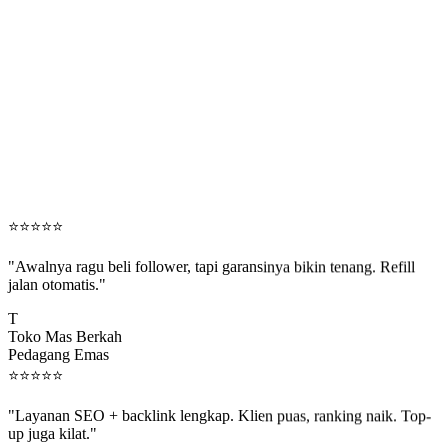
⭐
⭐
⭐
⭐
⭐
"Awalnya ragu beli follower, tapi garansinya bikin tenang. Refill
jalan otomatis."
T
Toko Mas Berkah
Pedagang Emas
⭐
⭐
⭐
⭐
⭐
"Layanan SEO + backlink lengkap. Klien puas, ranking naik. Top-
up juga kilat."