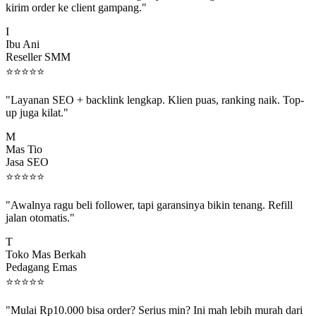
I
Ibu Ani
Reseller SMM
⭐
⭐
⭐
⭐
⭐
"Layanan SEO + backlink lengkap. Klien puas, ranking naik. Top-
up juga kilat."
M
Mas Tio
Jasa SEO
⭐
⭐
⭐
⭐
⭐
"Awalnya ragu beli follower, tapi garansinya bikin tenang. Refill
jalan otomatis."
T
Toko Mas Berkah
Pedagang Emas
⭐
⭐
⭐
⭐
⭐
"Mulai Rp10.000 bisa order? Serius min? Ini mah lebih murah dari
jajan boba 😂"