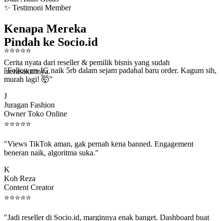
✨ Testimoni Member
Kenapa Mereka
Pindah ke Socio.id
⭐
⭐
⭐
⭐
⭐
Cerita nyata dari reseller & pemilik bisnis yang sudah
"Followers IG naik 5rb dalam sejam padahal baru order. Kagum sih,
merasakannya.
murah lagi! 🤯"
J
Juragan Fashion
Owner Toko Online
⭐
⭐
⭐
⭐
⭐
"Views TikTok aman, gak pernah kena banned. Engagement
beneran naik, algoritma suka."
K
Koh Reza
Content Creator
⭐
⭐
⭐
⭐
⭐
"Jadi reseller di Socio.id, marginnya enak banget. Dashboard buat
kirim order ke client gampang."