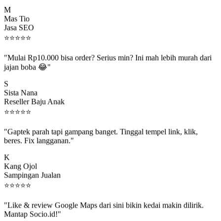
M
Mas Tio
Jasa SEO
⭐
⭐
⭐
⭐
⭐
"Mulai Rp10.000 bisa order? Serius min? Ini mah lebih murah dari
jajan boba 😂"
S
Sista Nana
Reseller Baju Anak
⭐
⭐
⭐
⭐
⭐
"Gaptek parah tapi gampang banget. Tinggal tempel link, klik,
beres. Fix langganan."
K
Kang Ojol
Sampingan Jualan
⭐
⭐
⭐
⭐
⭐
"Like & review Google Maps dari sini bikin kedai makin dilirik.
Mantap Socio.id!"