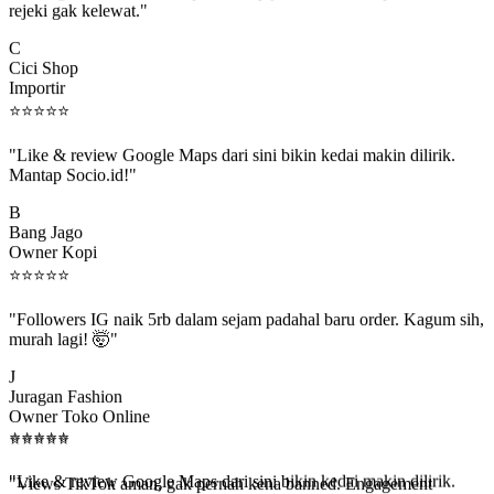
C
Cici Shop
Importir
⭐
⭐
⭐
⭐
⭐
"Like & review Google Maps dari sini bikin kedai makin dilirik.
Mantap Socio.id!"
B
Bang Jago
Owner Kopi
⭐
⭐
⭐
⭐
⭐
"Followers IG naik 5rb dalam sejam padahal baru order. Kagum sih,
murah lagi! 🤯"
J
Juragan Fashion
Owner Toko Online
⭐
⭐
⭐
⭐
⭐
⭐
⭐
⭐
⭐
⭐
"Views TikTok aman, gak pernah kena banned. Engagement
beneran naik, algoritma suka."