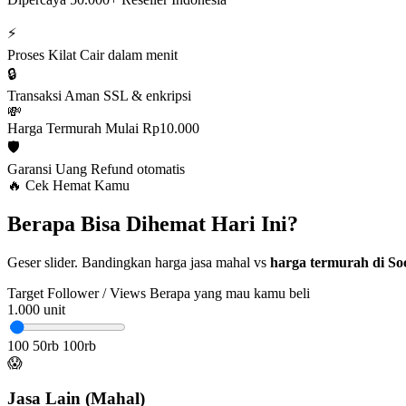
⚡
Proses Kilat
Cair dalam menit
🔒
Transaksi Aman
SSL & enkripsi
💸
Harga Termurah
Mulai Rp10.000
🛡️
Garansi Uang
Refund otomatis
🔥 Cek Hemat Kamu
Berapa Bisa Dihemat Hari Ini?
Geser slider. Bandingkan harga jasa mahal vs
harga termurah di Soc
Target Follower / Views
Berapa yang mau kamu beli
1.000
unit
100
50rb
100rb
😱
Jasa Lain (Mahal)