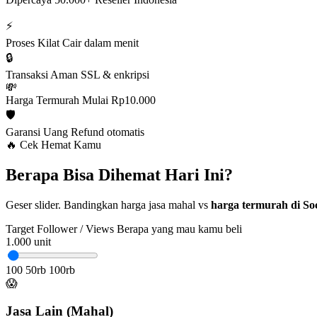
⚡
Proses Kilat
Cair dalam menit
🔒
Transaksi Aman
SSL & enkripsi
💸
Harga Termurah
Mulai Rp10.000
🛡️
Garansi Uang
Refund otomatis
🔥 Cek Hemat Kamu
Berapa Bisa Dihemat Hari Ini?
Geser slider. Bandingkan harga jasa mahal vs
harga termurah di Soc
Target Follower / Views
Berapa yang mau kamu beli
1.000
unit
100
50rb
100rb
😱
Jasa Lain (Mahal)