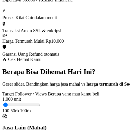
⚡
Proses Kilat
Cair dalam menit
🔒
Transaksi Aman
SSL & enkripsi
💸
Harga Termurah
Mulai Rp10.000
🛡️
Garansi Uang
Refund otomatis
🔥 Cek Hemat Kamu
Berapa Bisa Dihemat Hari Ini?
Geser slider. Bandingkan harga jasa mahal vs
harga termurah di Soc
Target Follower / Views
Berapa yang mau kamu beli
1.000
unit
100
50rb
100rb
😱
Jasa Lain (Mahal)