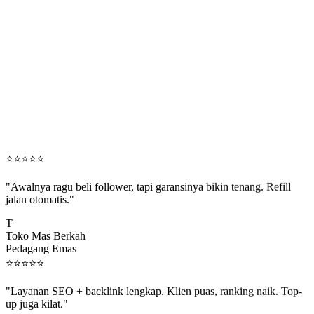
⭐
⭐
⭐
⭐
⭐
"Awalnya ragu beli follower, tapi garansinya bikin tenang. Refill
jalan otomatis."
T
Toko Mas Berkah
Pedagang Emas
⭐
⭐
⭐
⭐
⭐
"Layanan SEO + backlink lengkap. Klien puas, ranking naik. Top-
up juga kilat."