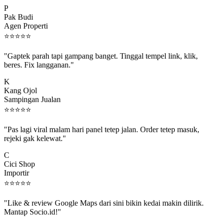
P
Pak Budi
Agen Properti
⭐
⭐
⭐
⭐
⭐
"Gaptek parah tapi gampang banget. Tinggal tempel link, klik,
beres. Fix langganan."
K
Kang Ojol
Sampingan Jualan
⭐
⭐
⭐
⭐
⭐
"Pas lagi viral malam hari panel tetep jalan. Order tetep masuk,
rejeki gak kelewat."
C
Cici Shop
Importir
⭐
⭐
⭐
⭐
⭐
"Like & review Google Maps dari sini bikin kedai makin dilirik.
Mantap Socio.id!"
B