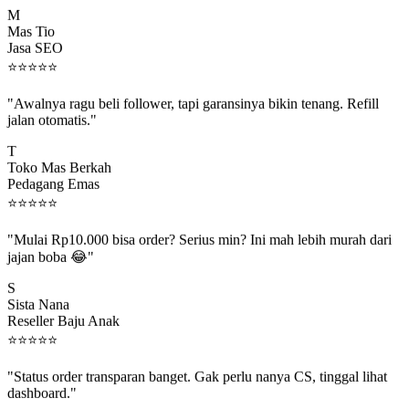
M
Mas Tio
Jasa SEO
⭐
⭐
⭐
⭐
⭐
"Awalnya ragu beli follower, tapi garansinya bikin tenang. Refill
jalan otomatis."
T
Toko Mas Berkah
Pedagang Emas
⭐
⭐
⭐
⭐
⭐
"Mulai Rp10.000 bisa order? Serius min? Ini mah lebih murah dari
jajan boba 😂"
S
Sista Nana
Reseller Baju Anak
⭐
⭐
⭐
⭐
⭐
"Status order transparan banget. Gak perlu nanya CS, tinggal lihat
dashboard."