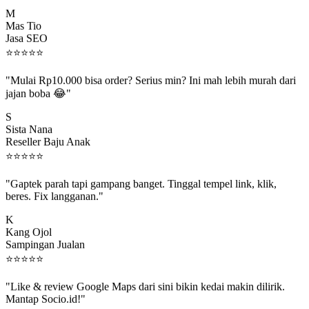
M
Mas Tio
Jasa SEO
⭐
⭐
⭐
⭐
⭐
"Mulai Rp10.000 bisa order? Serius min? Ini mah lebih murah dari
jajan boba 😂"
S
Sista Nana
Reseller Baju Anak
⭐
⭐
⭐
⭐
⭐
"Gaptek parah tapi gampang banget. Tinggal tempel link, klik,
beres. Fix langganan."
K
Kang Ojol
Sampingan Jualan
⭐
⭐
⭐
⭐
⭐
"Like & review Google Maps dari sini bikin kedai makin dilirik.
Mantap Socio.id!"