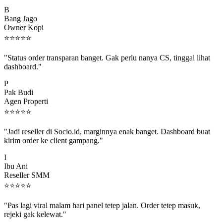
B
Bang Jago
Owner Kopi
⭐
⭐
⭐
⭐
⭐
"Status order transparan banget. Gak perlu nanya CS, tinggal lihat
dashboard."
P
Pak Budi
Agen Properti
⭐
⭐
⭐
⭐
⭐
"Jadi reseller di Socio.id, marginnya enak banget. Dashboard buat
kirim order ke client gampang."
I
Ibu Ani
Reseller SMM
⭐
⭐
⭐
⭐
⭐
"Pas lagi viral malam hari panel tetep jalan. Order tetep masuk,
rejeki gak kelewat."