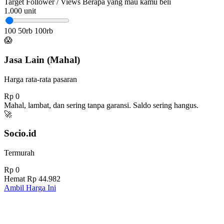
Target Follower / Views
Berapa yang mau kamu beli
1.000
unit
100
50rb
100rb
😱
Jasa Lain (Mahal)
Harga rata-rata pasaran
Rp 0
Mahal, lambat, dan sering tanpa garansi. Saldo sering hangus.
🚀
Socio.id
Termurah
Rp 0
Hemat
Rp 44.982
Ambil Harga Ini