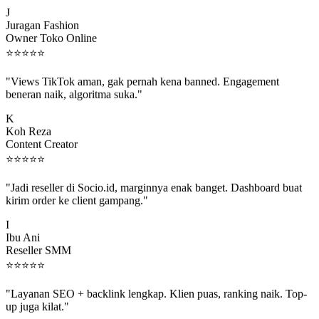
J
Juragan Fashion
Owner Toko Online
⭐
⭐
⭐
⭐
⭐
"Views TikTok aman, gak pernah kena banned. Engagement
beneran naik, algoritma suka."
K
Koh Reza
Content Creator
⭐
⭐
⭐
⭐
⭐
"Jadi reseller di Socio.id, marginnya enak banget. Dashboard buat
kirim order ke client gampang."
I
Ibu Ani
Reseller SMM
⭐
⭐
⭐
⭐
⭐
"Layanan SEO + backlink lengkap. Klien puas, ranking naik. Top-
up juga kilat."