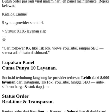
Butuh order pas lagi viral malam hari, eh panel maintenance. Rejeki
kelewat.
Katalog Engine
$
sync --provider smmturk
>
Status:
8.185 layanan siap
💡
"Cari follower IG, like TikTok, views YouTube, sampai SEO —
semua ada di satu dashboard."
Lupakan Panel
Cuma Punya 10 Layanan.
Socio.id terhubung langsung ke provider terbesar.
Lebih dari 8.000
layanan
dari Instagram, TikTok, YouTube, hingga SEO — auto-
sinkron harga & stok tiap jam.
Status Order
Real-time & Transparan.
Pantau order dari
Pending → Proses → Selesai
live di dashboard.