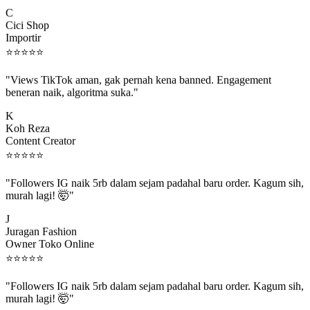
C
Cici Shop
Importir
⭐
⭐
⭐
⭐
⭐
"Views TikTok aman, gak pernah kena banned. Engagement
beneran naik, algoritma suka."
K
Koh Reza
Content Creator
⭐
⭐
⭐
⭐
⭐
"Followers IG naik 5rb dalam sejam padahal baru order. Kagum sih,
murah lagi! 🤯"
J
Juragan Fashion
Owner Toko Online
⭐
⭐
⭐
⭐
⭐
"Followers IG naik 5rb dalam sejam padahal baru order. Kagum sih,
murah lagi! 🤯"