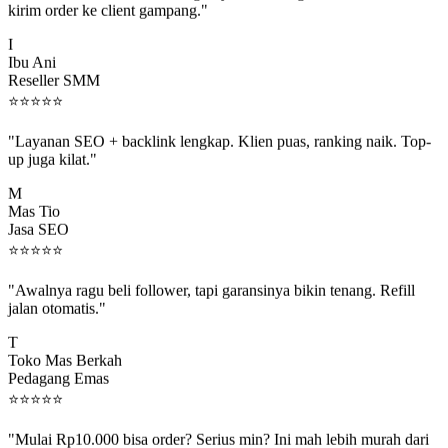
I
Ibu Ani
Reseller SMM
⭐
⭐
⭐
⭐
⭐
"Layanan SEO + backlink lengkap. Klien puas, ranking naik. Top-
up juga kilat."
M
Mas Tio
Jasa SEO
⭐
⭐
⭐
⭐
⭐
"Awalnya ragu beli follower, tapi garansinya bikin tenang. Refill
jalan otomatis."
T
Toko Mas Berkah
Pedagang Emas
⭐
⭐
⭐
⭐
⭐
"Mulai Rp10.000 bisa order? Serius min? Ini mah lebih murah dari
jajan boba 😂"