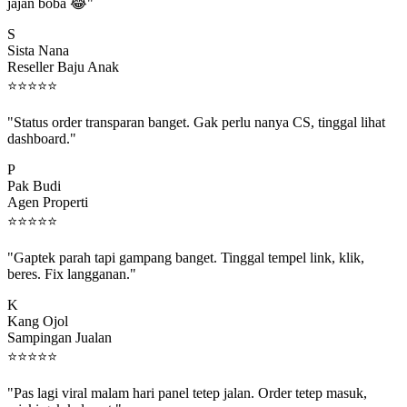
jajan boba 😂"
S
Sista Nana
Reseller Baju Anak
⭐
⭐
⭐
⭐
⭐
"Status order transparan banget. Gak perlu nanya CS, tinggal lihat
dashboard."
P
Pak Budi
Agen Properti
⭐
⭐
⭐
⭐
⭐
"Gaptek parah tapi gampang banget. Tinggal tempel link, klik,
beres. Fix langganan."
K
Kang Ojol
Sampingan Jualan
⭐
⭐
⭐
⭐
⭐
"Pas lagi viral malam hari panel tetep jalan. Order tetep masuk,