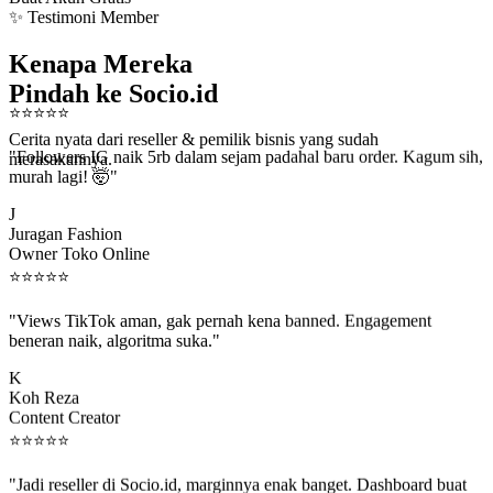
✨ Testimoni Member
Kenapa Mereka
Pindah ke Socio.id
⭐
⭐
⭐
⭐
⭐
Cerita nyata dari reseller & pemilik bisnis yang sudah
"Followers IG naik 5rb dalam sejam padahal baru order. Kagum sih,
merasakannya.
murah lagi! 🤯"
J
Juragan Fashion
Owner Toko Online
⭐
⭐
⭐
⭐
⭐
"Views TikTok aman, gak pernah kena banned. Engagement
beneran naik, algoritma suka."
K
Koh Reza
Content Creator
⭐
⭐
⭐
⭐
⭐
"Jadi reseller di Socio.id, marginnya enak banget. Dashboard buat
kirim order ke client gampang."