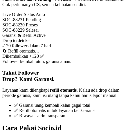
Gak perlu nanya CS, semua kelihatan sendiri.
Live Order Status
Auto
SOC-88231
Pending
SOC-88230
Proses
SOC-88229
Selesai
Garansi & Refill
Active
Drop terdeteksi
-120 follower dalam 7 hari
🔄
Refill otomatis…
Dikembalikan +120 ✅
Follower kembali utuh, garansi aman.
Takut Follower
Drop? Kami Garansi.
Layanan kami dilengkapi
refill otomatis
. Kalau ada drop dalam
periode garansi, kami isi ulang tanpa kamu harus lapor manual.
✅ Garansi uang kembali kalau gagal total
✅ Refill otomatis untuk layanan ber-Garansi
✅ Riwayat saldo transparan
Cara Pakai Socio.id