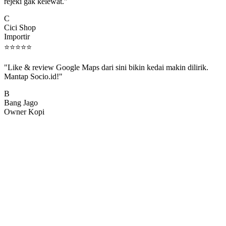
rejeki gak kelewat."
C
Cici Shop
Importir
⭐
⭐
⭐
⭐
⭐
"Like & review Google Maps dari sini bikin kedai makin dilirik.
Mantap Socio.id!"
B
Bang Jago
Owner Kopi