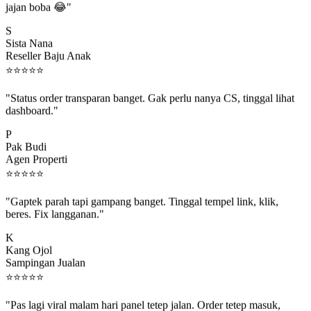
S
Sista Nana
Reseller Baju Anak
⭐
⭐
⭐
⭐
⭐
"Status order transparan banget. Gak perlu nanya CS, tinggal lihat
dashboard."
P
Pak Budi
Agen Properti
⭐
⭐
⭐
⭐
⭐
"Gaptek parah tapi gampang banget. Tinggal tempel link, klik,
beres. Fix langganan."
K
Kang Ojol
Sampingan Jualan
⭐
⭐
⭐
⭐
⭐
"Pas lagi viral malam hari panel tetep jalan. Order tetep masuk,
rejeki gak kelewat."