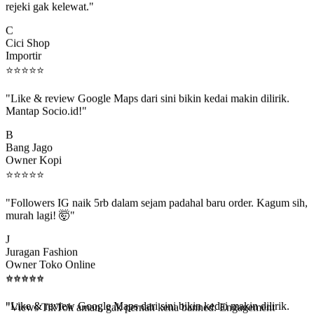
C
Cici Shop
Importir
⭐
⭐
⭐
⭐
⭐
"Like & review Google Maps dari sini bikin kedai makin dilirik.
Mantap Socio.id!"
B
Bang Jago
Owner Kopi
⭐
⭐
⭐
⭐
⭐
"Followers IG naik 5rb dalam sejam padahal baru order. Kagum sih,
murah lagi! 🤯"
J
Juragan Fashion
Owner Toko Online
⭐
⭐
⭐
⭐
⭐
⭐
⭐
⭐
⭐
⭐
"Views TikTok aman, gak pernah kena banned. Engagement
beneran naik, algoritma suka."