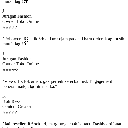
murah lagi! 🤯"
J
Juragan Fashion
Owner Toko Online
⭐
⭐
⭐
⭐
⭐
"Followers IG naik 5rb dalam sejam padahal baru order. Kagum sih,
murah lagi! 🤯"
J
Juragan Fashion
Owner Toko Online
⭐
⭐
⭐
⭐
⭐
"Views TikTok aman, gak pernah kena banned. Engagement
beneran naik, algoritma suka."
K
Koh Reza
Content Creator
⭐
⭐
⭐
⭐
⭐
"Jadi reseller di Socio.id, marginnya enak banget. Dashboard buat