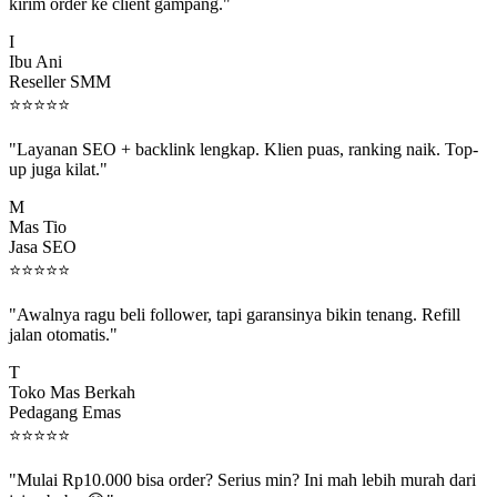
kirim order ke client gampang."
I
Ibu Ani
Reseller SMM
⭐
⭐
⭐
⭐
⭐
"Layanan SEO + backlink lengkap. Klien puas, ranking naik. Top-
up juga kilat."
M
Mas Tio
Jasa SEO
⭐
⭐
⭐
⭐
⭐
"Awalnya ragu beli follower, tapi garansinya bikin tenang. Refill
jalan otomatis."
T
Toko Mas Berkah
Pedagang Emas
⭐
⭐
⭐
⭐
⭐
"Mulai Rp10.000 bisa order? Serius min? Ini mah lebih murah dari