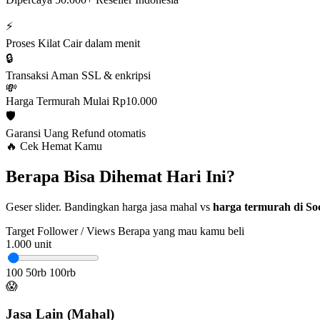
⚡
Proses Kilat
Cair dalam menit
🔒
Transaksi Aman
SSL & enkripsi
💸
Harga Termurah
Mulai Rp10.000
🛡️
Garansi Uang
Refund otomatis
🔥 Cek Hemat Kamu
Berapa Bisa Dihemat Hari Ini?
Geser slider. Bandingkan harga jasa mahal vs
harga termurah di Soc
Target Follower / Views
Berapa yang mau kamu beli
1.000
unit
100
50rb
100rb
😱
Jasa Lain (Mahal)