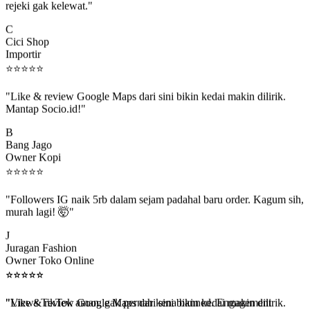
C
Cici Shop
Importir
⭐
⭐
⭐
⭐
⭐
"Like & review Google Maps dari sini bikin kedai makin dilirik.
Mantap Socio.id!"
B
Bang Jago
Owner Kopi
⭐
⭐
⭐
⭐
⭐
"Followers IG naik 5rb dalam sejam padahal baru order. Kagum sih,
murah lagi! 🤯"
J
Juragan Fashion
Owner Toko Online
⭐
⭐
⭐
⭐
⭐
⭐
⭐
⭐
⭐
⭐
"Views TikTok aman, gak pernah kena banned. Engagement
beneran naik, algoritma suka."