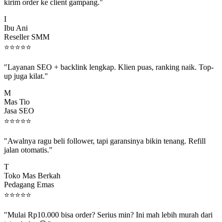
kirim order ke client gampang."
I
Ibu Ani
Reseller SMM
⭐
⭐
⭐
⭐
⭐
"Layanan SEO + backlink lengkap. Klien puas, ranking naik. Top-
up juga kilat."
M
Mas Tio
Jasa SEO
⭐
⭐
⭐
⭐
⭐
"Awalnya ragu beli follower, tapi garansinya bikin tenang. Refill
jalan otomatis."
T
Toko Mas Berkah
Pedagang Emas
⭐
⭐
⭐
⭐
⭐
"Mulai Rp10.000 bisa order? Serius min? Ini mah lebih murah dari