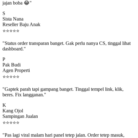
S
Sista Nana
Reseller Baju Anak
⭐
⭐
⭐
⭐
⭐
"Status order transparan banget. Gak perlu nanya CS, tinggal lihat
dashboard."
P
Pak Budi
Agen Properti
⭐
⭐
⭐
⭐
⭐
"Gaptek parah tapi gampang banget. Tinggal tempel link, klik,
beres. Fix langganan."
K
Kang Ojol
Sampingan Jualan
⭐
⭐
⭐
⭐
⭐
"Pas lagi viral malam hari panel tetep jalan. Order tetep masuk,
rejeki gak kelewat."