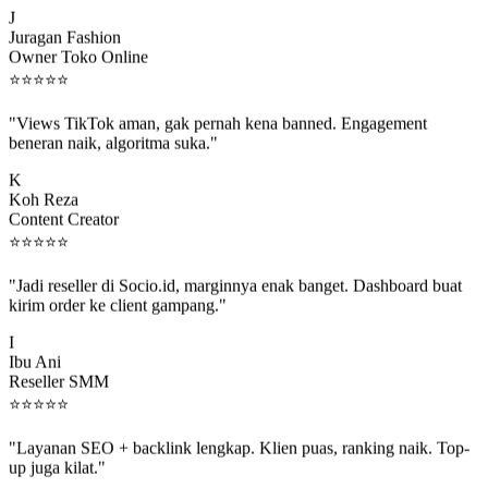
Juragan Fashion
Owner Toko Online
⭐
⭐
⭐
⭐
⭐
"Views TikTok aman, gak pernah kena banned. Engagement
beneran naik, algoritma suka."
K
Koh Reza
Content Creator
⭐
⭐
⭐
⭐
⭐
"Jadi reseller di Socio.id, marginnya enak banget. Dashboard buat
kirim order ke client gampang."
I
Ibu Ani
Reseller SMM
⭐
⭐
⭐
⭐
⭐
"Layanan SEO + backlink lengkap. Klien puas, ranking naik. Top-
up juga kilat."
M