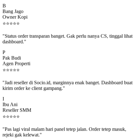
B
Bang Jago
Owner Kopi
⭐
⭐
⭐
⭐
⭐
"Status order transparan banget. Gak perlu nanya CS, tinggal lihat
dashboard."
P
Pak Budi
Agen Properti
⭐
⭐
⭐
⭐
⭐
"Jadi reseller di Socio.id, marginnya enak banget. Dashboard buat
kirim order ke client gampang."
I
Ibu Ani
Reseller SMM
⭐
⭐
⭐
⭐
⭐
"Pas lagi viral malam hari panel tetep jalan. Order tetep masuk,
rejeki gak kelewat."