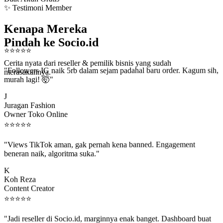
✨ Testimoni Member
Kenapa Mereka
Pindah ke Socio.id
⭐
⭐
⭐
⭐
⭐
Cerita nyata dari reseller & pemilik bisnis yang sudah
"Followers IG naik 5rb dalam sejam padahal baru order. Kagum sih,
merasakannya.
murah lagi! 🤯"
J
Juragan Fashion
Owner Toko Online
⭐
⭐
⭐
⭐
⭐
"Views TikTok aman, gak pernah kena banned. Engagement
beneran naik, algoritma suka."
K
Koh Reza
Content Creator
⭐
⭐
⭐
⭐
⭐
"Jadi reseller di Socio.id, marginnya enak banget. Dashboard buat
kirim order ke client gampang."