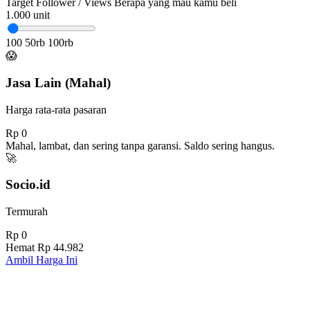
Target Follower / Views
Berapa yang mau kamu beli
1.000
unit
100
50rb
100rb
😱
Jasa Lain (Mahal)
Harga rata-rata pasaran
Rp 0
Mahal, lambat, dan sering tanpa garansi. Saldo sering hangus.
🚀
Socio.id
Termurah
Rp 0
Hemat
Rp 44.982
Ambil Harga Ini