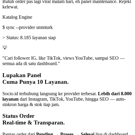
Butuh order pas lagi viral malam hari, eh panel maintenance. Rejeki
kelewat.
Katalog Engine
$
sync --provider smmturk
>
Status:
8.185 layanan siap
💡
"Cari follower IG, like TikTok, views YouTube, sampai SEO —
semua ada di satu dashboard."
Lupakan Panel
Cuma Punya 10 Layanan.
Socio.id terhubung langsung ke provider terbesar.
Lebih dari 8.000
layanan
dari Instagram, TikTok, YouTube, hingga SEO — auto-
sinkron harga & stok tiap jam.
Status Order
Real-time & Transparan.
Pantau order dari
Pending → Proses → Selesai
live di dashboard.