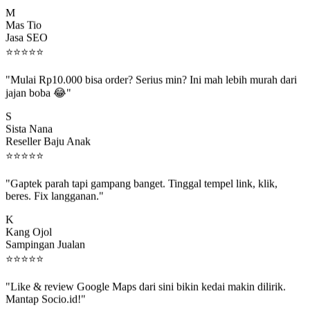
M
Mas Tio
Jasa SEO
⭐
⭐
⭐
⭐
⭐
"Mulai Rp10.000 bisa order? Serius min? Ini mah lebih murah dari
jajan boba 😂"
S
Sista Nana
Reseller Baju Anak
⭐
⭐
⭐
⭐
⭐
"Gaptek parah tapi gampang banget. Tinggal tempel link, klik,
beres. Fix langganan."
K
Kang Ojol
Sampingan Jualan
⭐
⭐
⭐
⭐
⭐
"Like & review Google Maps dari sini bikin kedai makin dilirik.
Mantap Socio.id!"