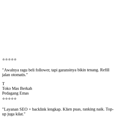
⭐
⭐
⭐
⭐
⭐
"Awalnya ragu beli follower, tapi garansinya bikin tenang. Refill
jalan otomatis."
T
Toko Mas Berkah
Pedagang Emas
⭐
⭐
⭐
⭐
⭐
"Layanan SEO + backlink lengkap. Klien puas, ranking naik. Top-
up juga kilat."