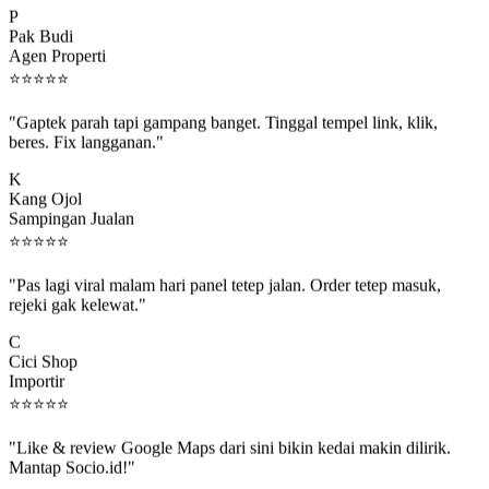
Pak Budi
Agen Properti
⭐
⭐
⭐
⭐
⭐
"Gaptek parah tapi gampang banget. Tinggal tempel link, klik,
beres. Fix langganan."
K
Kang Ojol
Sampingan Jualan
⭐
⭐
⭐
⭐
⭐
"Pas lagi viral malam hari panel tetep jalan. Order tetep masuk,
rejeki gak kelewat."
C
Cici Shop
Importir
⭐
⭐
⭐
⭐
⭐
"Like & review Google Maps dari sini bikin kedai makin dilirik.
Mantap Socio.id!"
B