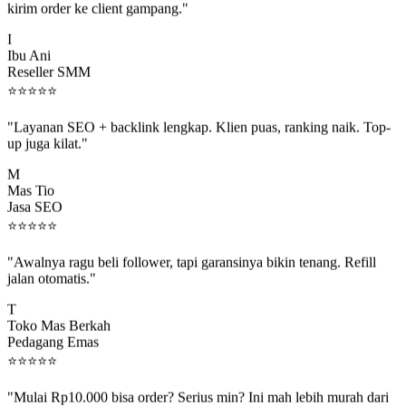
I
Ibu Ani
Reseller SMM
⭐
⭐
⭐
⭐
⭐
"Layanan SEO + backlink lengkap. Klien puas, ranking naik. Top-
up juga kilat."
M
Mas Tio
Jasa SEO
⭐
⭐
⭐
⭐
⭐
"Awalnya ragu beli follower, tapi garansinya bikin tenang. Refill
jalan otomatis."
T
Toko Mas Berkah
Pedagang Emas
⭐
⭐
⭐
⭐
⭐
"Mulai Rp10.000 bisa order? Serius min? Ini mah lebih murah dari
jajan boba 😂"