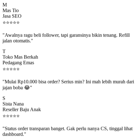
Mas Tio
Jasa SEO
⭐
⭐
⭐
⭐
⭐
"Awalnya ragu beli follower, tapi garansinya bikin tenang. Refill
jalan otomatis."
T
Toko Mas Berkah
Pedagang Emas
⭐
⭐
⭐
⭐
⭐
"Mulai Rp10.000 bisa order? Serius min? Ini mah lebih murah dari
jajan boba 😂"
S
Sista Nana
Reseller Baju Anak
⭐
⭐
⭐
⭐
⭐
"Status order transparan banget. Gak perlu nanya CS, tinggal lihat
dashboard."
P