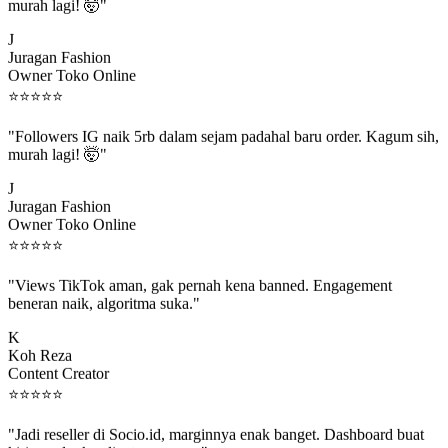
murah lagi! 🤯"
J
Juragan Fashion
Owner Toko Online
⭐
⭐
⭐
⭐
⭐
"Followers IG naik 5rb dalam sejam padahal baru order. Kagum sih,
murah lagi! 🤯"
J
Juragan Fashion
Owner Toko Online
⭐
⭐
⭐
⭐
⭐
"Views TikTok aman, gak pernah kena banned. Engagement
beneran naik, algoritma suka."
K
Koh Reza
Content Creator
⭐
⭐
⭐
⭐
⭐
"Jadi reseller di Socio.id, marginnya enak banget. Dashboard buat