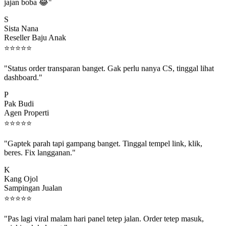
jajan boba 😂"
S
Sista Nana
Reseller Baju Anak
⭐
⭐
⭐
⭐
⭐
"Status order transparan banget. Gak perlu nanya CS, tinggal lihat
dashboard."
P
Pak Budi
Agen Properti
⭐
⭐
⭐
⭐
⭐
"Gaptek parah tapi gampang banget. Tinggal tempel link, klik,
beres. Fix langganan."
K
Kang Ojol
Sampingan Jualan
⭐
⭐
⭐
⭐
⭐
"Pas lagi viral malam hari panel tetep jalan. Order tetep masuk,