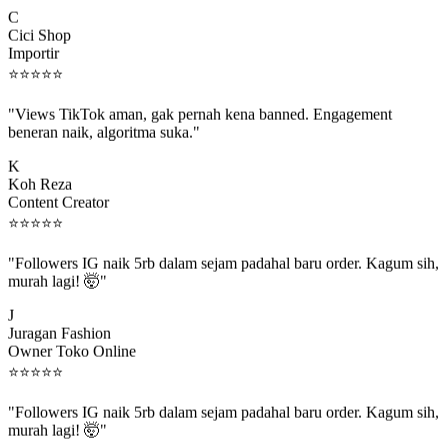
C
Cici Shop
Importir
⭐
⭐
⭐
⭐
⭐
"Views TikTok aman, gak pernah kena banned. Engagement
beneran naik, algoritma suka."
K
Koh Reza
Content Creator
⭐
⭐
⭐
⭐
⭐
"Followers IG naik 5rb dalam sejam padahal baru order. Kagum sih,
murah lagi! 🤯"
J
Juragan Fashion
Owner Toko Online
⭐
⭐
⭐
⭐
⭐
"Followers IG naik 5rb dalam sejam padahal baru order. Kagum sih,
murah lagi! 🤯"
J