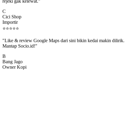
rejeki gak kelewat."
C
Cici Shop
Importir
⭐
⭐
⭐
⭐
⭐
"Like & review Google Maps dari sini bikin kedai makin dilirik.
Mantap Socio.id!"
B
Bang Jago
Owner Kopi