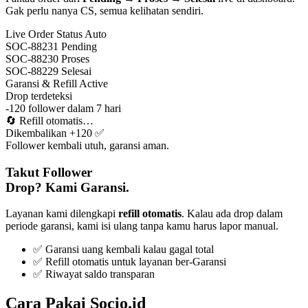
Gak perlu nanya CS, semua kelihatan sendiri.
Live Order Status
Auto
SOC-88231
Pending
SOC-88230
Proses
SOC-88229
Selesai
Garansi & Refill
Active
Drop terdeteksi
-120 follower dalam 7 hari
🔄
Refill otomatis…
Dikembalikan +120 ✅
Follower kembali utuh, garansi aman.
Takut Follower
Drop? Kami Garansi.
Layanan kami dilengkapi
refill otomatis
. Kalau ada drop dalam
periode garansi, kami isi ulang tanpa kamu harus lapor manual.
✅ Garansi uang kembali kalau gagal total
✅ Refill otomatis untuk layanan ber-Garansi
✅ Riwayat saldo transparan
Cara Pakai Socio.id