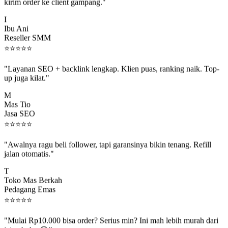
kirim order ke client gampang."
I
Ibu Ani
Reseller SMM
⭐
⭐
⭐
⭐
⭐
"Layanan SEO + backlink lengkap. Klien puas, ranking naik. Top-
up juga kilat."
M
Mas Tio
Jasa SEO
⭐
⭐
⭐
⭐
⭐
"Awalnya ragu beli follower, tapi garansinya bikin tenang. Refill
jalan otomatis."
T
Toko Mas Berkah
Pedagang Emas
⭐
⭐
⭐
⭐
⭐
"Mulai Rp10.000 bisa order? Serius min? Ini mah lebih murah dari