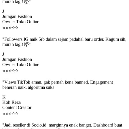
murah lagi! 🤯"
J
Juragan Fashion
Owner Toko Online
⭐
⭐
⭐
⭐
⭐
"Followers IG naik 5rb dalam sejam padahal baru order. Kagum sih,
murah lagi! 🤯"
J
Juragan Fashion
Owner Toko Online
⭐
⭐
⭐
⭐
⭐
"Views TikTok aman, gak pernah kena banned. Engagement
beneran naik, algoritma suka."
K
Koh Reza
Content Creator
⭐
⭐
⭐
⭐
⭐
"Jadi reseller di Socio.id, marginnya enak banget. Dashboard buat