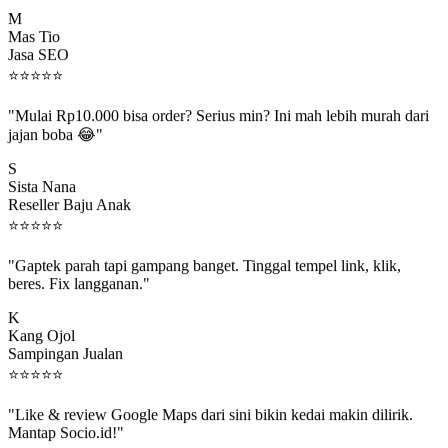
M
Mas Tio
Jasa SEO
⭐
⭐
⭐
⭐
⭐
"Mulai Rp10.000 bisa order? Serius min? Ini mah lebih murah dari
jajan boba 😂"
S
Sista Nana
Reseller Baju Anak
⭐
⭐
⭐
⭐
⭐
"Gaptek parah tapi gampang banget. Tinggal tempel link, klik,
beres. Fix langganan."
K
Kang Ojol
Sampingan Jualan
⭐
⭐
⭐
⭐
⭐
"Like & review Google Maps dari sini bikin kedai makin dilirik.
Mantap Socio.id!"