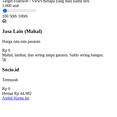
Target Follower / Views
Berapa yang mau kamu beli
1.000
unit
100
50rb
100rb
😱
Jasa Lain (Mahal)
Harga rata-rata pasaran
Rp 0
Mahal, lambat, dan sering tanpa garansi. Saldo sering hangus.
🚀
Socio.id
Termurah
Rp 0
Hemat
Rp 44.982
Ambil Harga Ini