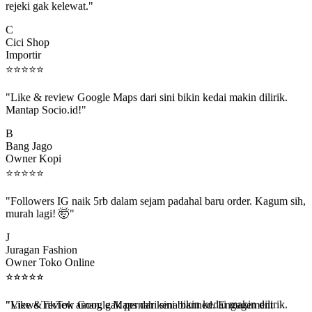
C
Cici Shop
Importir
⭐
⭐
⭐
⭐
⭐
"Like & review Google Maps dari sini bikin kedai makin dilirik.
Mantap Socio.id!"
B
Bang Jago
Owner Kopi
⭐
⭐
⭐
⭐
⭐
"Followers IG naik 5rb dalam sejam padahal baru order. Kagum sih,
murah lagi! 🤯"
J
Juragan Fashion
Owner Toko Online
⭐
⭐
⭐
⭐
⭐
⭐
⭐
⭐
⭐
⭐
"Views TikTok aman, gak pernah kena banned. Engagement
beneran naik, algoritma suka."