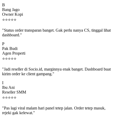
B
Bang Jago
Owner Kopi
⭐
⭐
⭐
⭐
⭐
"Status order transparan banget. Gak perlu nanya CS, tinggal lihat
dashboard."
P
Pak Budi
Agen Properti
⭐
⭐
⭐
⭐
⭐
"Jadi reseller di Socio.id, marginnya enak banget. Dashboard buat
kirim order ke client gampang."
I
Ibu Ani
Reseller SMM
⭐
⭐
⭐
⭐
⭐
"Pas lagi viral malam hari panel tetep jalan. Order tetep masuk,
rejeki gak kelewat."