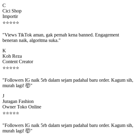
C
Cici Shop
Importir
⭐
⭐
⭐
⭐
⭐
"Views TikTok aman, gak pernah kena banned. Engagement
beneran naik, algoritma suka."
K
Koh Reza
Content Creator
⭐
⭐
⭐
⭐
⭐
"Followers IG naik 5rb dalam sejam padahal baru order. Kagum sih,
murah lagi! 🤯"
J
Juragan Fashion
Owner Toko Online
⭐
⭐
⭐
⭐
⭐
"Followers IG naik 5rb dalam sejam padahal baru order. Kagum sih,
murah lagi! 🤯"