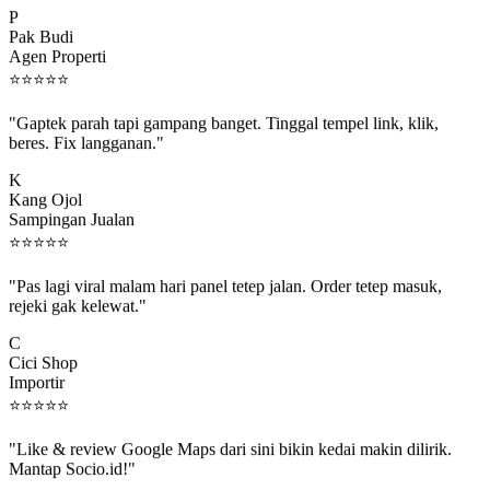
Pak Budi
Agen Properti
⭐
⭐
⭐
⭐
⭐
"Gaptek parah tapi gampang banget. Tinggal tempel link, klik,
beres. Fix langganan."
K
Kang Ojol
Sampingan Jualan
⭐
⭐
⭐
⭐
⭐
"Pas lagi viral malam hari panel tetep jalan. Order tetep masuk,
rejeki gak kelewat."
C
Cici Shop
Importir
⭐
⭐
⭐
⭐
⭐
"Like & review Google Maps dari sini bikin kedai makin dilirik.
Mantap Socio.id!"
B