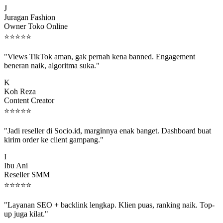
J
Juragan Fashion
Owner Toko Online
⭐
⭐
⭐
⭐
⭐
"Views TikTok aman, gak pernah kena banned. Engagement
beneran naik, algoritma suka."
K
Koh Reza
Content Creator
⭐
⭐
⭐
⭐
⭐
"Jadi reseller di Socio.id, marginnya enak banget. Dashboard buat
kirim order ke client gampang."
I
Ibu Ani
Reseller SMM
⭐
⭐
⭐
⭐
⭐
"Layanan SEO + backlink lengkap. Klien puas, ranking naik. Top-
up juga kilat."
M