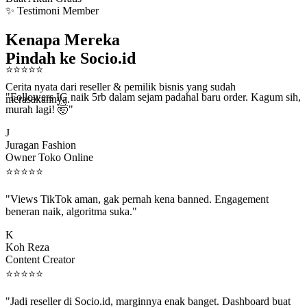
✨ Testimoni Member
Kenapa Mereka
Pindah ke Socio.id
⭐
⭐
⭐
⭐
⭐
Cerita nyata dari reseller & pemilik bisnis yang sudah
"Followers IG naik 5rb dalam sejam padahal baru order. Kagum sih,
merasakannya.
murah lagi! 🤯"
J
Juragan Fashion
Owner Toko Online
⭐
⭐
⭐
⭐
⭐
"Views TikTok aman, gak pernah kena banned. Engagement
beneran naik, algoritma suka."
K
Koh Reza
Content Creator
⭐
⭐
⭐
⭐
⭐
"Jadi reseller di Socio.id, marginnya enak banget. Dashboard buat
kirim order ke client gampang."