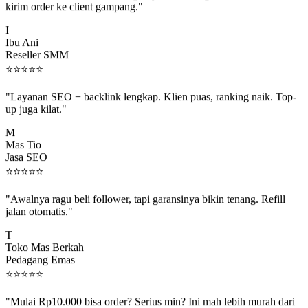
I
Ibu Ani
Reseller SMM
⭐
⭐
⭐
⭐
⭐
"Layanan SEO + backlink lengkap. Klien puas, ranking naik. Top-
up juga kilat."
M
Mas Tio
Jasa SEO
⭐
⭐
⭐
⭐
⭐
"Awalnya ragu beli follower, tapi garansinya bikin tenang. Refill
jalan otomatis."
T
Toko Mas Berkah
Pedagang Emas
⭐
⭐
⭐
⭐
⭐
"Mulai Rp10.000 bisa order? Serius min? Ini mah lebih murah dari
jajan boba 😂"