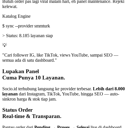
Butuh order pas lagi viral malam hari, eh panel maintenance. Rejeki
kelewat.
Katalog Engine
$
sync --provider smmturk
>
Status:
8.185 layanan siap
💡
"Cari follower IG, like TikTok, views YouTube, sampai SEO —
semua ada di satu dashboard."
Lupakan Panel
Cuma Punya 10 Layanan.
Socio.id terhubung langsung ke provider terbesar.
Lebih dari 8.000
layanan
dari Instagram, TikTok, YouTube, hingga SEO — auto-
sinkron harga & stok tiap jam.
Status Order
Real-time & Transparan.
Pantau order dari
Pending → Proses → Selesai
live di dashboard.