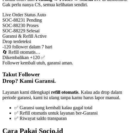
Gak perlu nanya CS, semua kelihatan sendiri.
Live Order Status
Auto
SOC-88231
Pending
SOC-88230
Proses
SOC-88229
Selesai
Garansi & Refill
Active
Drop terdeteksi
-120 follower dalam 7 hari
🔄
Refill otomatis…
Dikembalikan +120 ✅
Follower kembali utuh, garansi aman.
Takut Follower
Drop? Kami Garansi.
Layanan kami dilengkapi
refill otomatis
. Kalau ada drop dalam
periode garansi, kami isi ulang tanpa kamu harus lapor manual.
✅ Garansi uang kembali kalau gagal total
✅ Refill otomatis untuk layanan ber-Garansi
✅ Riwayat saldo transparan
Cara Pakai Socio.id