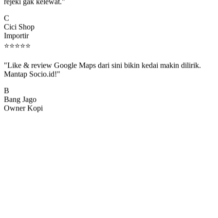
rejeki gak kelewat."
C
Cici Shop
Importir
⭐
⭐
⭐
⭐
⭐
"Like & review Google Maps dari sini bikin kedai makin dilirik.
Mantap Socio.id!"
B
Bang Jago
Owner Kopi