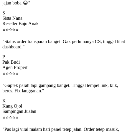
S
Sista Nana
Reseller Baju Anak
⭐
⭐
⭐
⭐
⭐
"Status order transparan banget. Gak perlu nanya CS, tinggal lihat
dashboard."
P
Pak Budi
Agen Properti
⭐
⭐
⭐
⭐
⭐
"Gaptek parah tapi gampang banget. Tinggal tempel link, klik,
beres. Fix langganan."
K
Kang Ojol
Sampingan Jualan
⭐
⭐
⭐
⭐
⭐
"Pas lagi viral malam hari panel tetep jalan. Order tetep masuk,
rejeki gak kelewat."