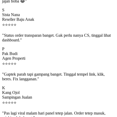
jajan boba 😂"
S
Sista Nana
Reseller Baju Anak
⭐
⭐
⭐
⭐
⭐
"Status order transparan banget. Gak perlu nanya CS, tinggal lihat
dashboard."
P
Pak Budi
Agen Properti
⭐
⭐
⭐
⭐
⭐
"Gaptek parah tapi gampang banget. Tinggal tempel link, klik,
beres. Fix langganan."
K
Kang Ojol
Sampingan Jualan
⭐
⭐
⭐
⭐
⭐
"Pas lagi viral malam hari panel tetep jalan. Order tetep masuk,