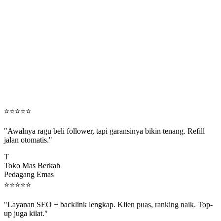
⭐
⭐
⭐
⭐
⭐
"Awalnya ragu beli follower, tapi garansinya bikin tenang. Refill
jalan otomatis."
T
Toko Mas Berkah
Pedagang Emas
⭐
⭐
⭐
⭐
⭐
"Layanan SEO + backlink lengkap. Klien puas, ranking naik. Top-
up juga kilat."