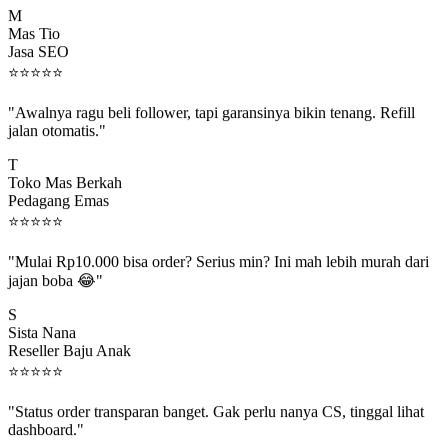
Mas Tio
Jasa SEO
⭐
⭐
⭐
⭐
⭐
"Awalnya ragu beli follower, tapi garansinya bikin tenang. Refill
jalan otomatis."
T
Toko Mas Berkah
Pedagang Emas
⭐
⭐
⭐
⭐
⭐
"Mulai Rp10.000 bisa order? Serius min? Ini mah lebih murah dari
jajan boba 😂"
S
Sista Nana
Reseller Baju Anak
⭐
⭐
⭐
⭐
⭐
"Status order transparan banget. Gak perlu nanya CS, tinggal lihat
dashboard."
P