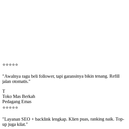
⭐
⭐
⭐
⭐
⭐
"Awalnya ragu beli follower, tapi garansinya bikin tenang. Refill
jalan otomatis."
T
Toko Mas Berkah
Pedagang Emas
⭐
⭐
⭐
⭐
⭐
"Layanan SEO + backlink lengkap. Klien puas, ranking naik. Top-
up juga kilat."