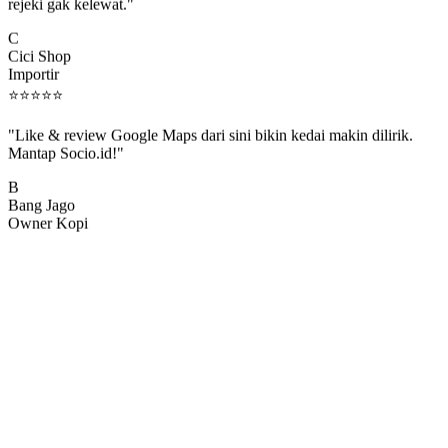
rejeki gak kelewat."
C
Cici Shop
Importir
⭐
⭐
⭐
⭐
⭐
"Like & review Google Maps dari sini bikin kedai makin dilirik.
Mantap Socio.id!"
B
Bang Jago
Owner Kopi