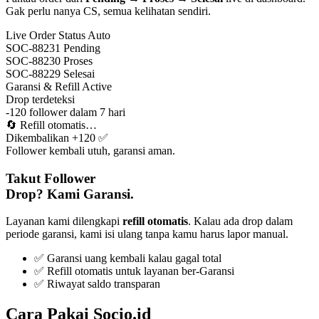
Gak perlu nanya CS, semua kelihatan sendiri.
Live Order Status
Auto
SOC-88231
Pending
SOC-88230
Proses
SOC-88229
Selesai
Garansi & Refill
Active
Drop terdeteksi
-120 follower dalam 7 hari
🔄
Refill otomatis…
Dikembalikan +120 ✅
Follower kembali utuh, garansi aman.
Takut Follower
Drop? Kami Garansi.
Layanan kami dilengkapi
refill otomatis
. Kalau ada drop dalam
periode garansi, kami isi ulang tanpa kamu harus lapor manual.
✅ Garansi uang kembali kalau gagal total
✅ Refill otomatis untuk layanan ber-Garansi
✅ Riwayat saldo transparan
Cara Pakai Socio.id