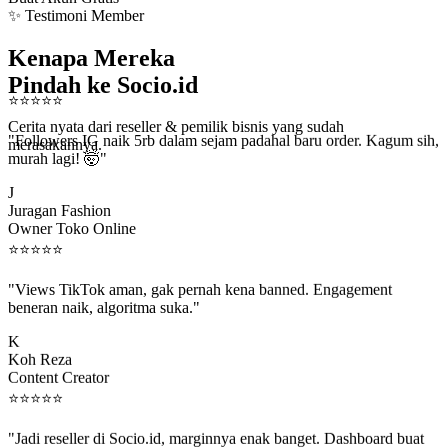
✨ Testimoni Member
Kenapa Mereka
Pindah ke Socio.id
⭐
⭐
⭐
⭐
⭐
Cerita nyata dari reseller & pemilik bisnis yang sudah
"Followers IG naik 5rb dalam sejam padahal baru order. Kagum sih,
merasakannya.
murah lagi! 🤯"
J
Juragan Fashion
Owner Toko Online
⭐
⭐
⭐
⭐
⭐
"Views TikTok aman, gak pernah kena banned. Engagement
beneran naik, algoritma suka."
K
Koh Reza
Content Creator
⭐
⭐
⭐
⭐
⭐
"Jadi reseller di Socio.id, marginnya enak banget. Dashboard buat
kirim order ke client gampang."