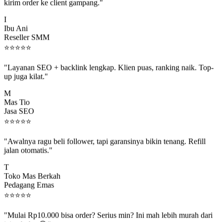
kirim order ke client gampang."
I
Ibu Ani
Reseller SMM
⭐
⭐
⭐
⭐
⭐
"Layanan SEO + backlink lengkap. Klien puas, ranking naik. Top-
up juga kilat."
M
Mas Tio
Jasa SEO
⭐
⭐
⭐
⭐
⭐
"Awalnya ragu beli follower, tapi garansinya bikin tenang. Refill
jalan otomatis."
T
Toko Mas Berkah
Pedagang Emas
⭐
⭐
⭐
⭐
⭐
"Mulai Rp10.000 bisa order? Serius min? Ini mah lebih murah dari