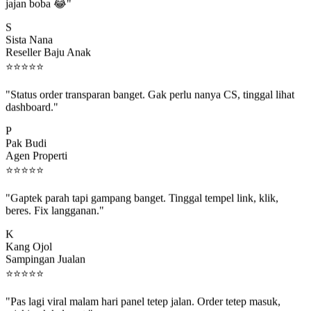
jajan boba 😂"
S
Sista Nana
Reseller Baju Anak
⭐
⭐
⭐
⭐
⭐
"Status order transparan banget. Gak perlu nanya CS, tinggal lihat
dashboard."
P
Pak Budi
Agen Properti
⭐
⭐
⭐
⭐
⭐
"Gaptek parah tapi gampang banget. Tinggal tempel link, klik,
beres. Fix langganan."
K
Kang Ojol
Sampingan Jualan
⭐
⭐
⭐
⭐
⭐
"Pas lagi viral malam hari panel tetep jalan. Order tetep masuk,