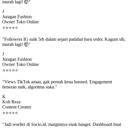
"Followers IG naik 5rb dalam sejam padahal baru order. Kagum sih,
murah lagi! 🤯"
J
Juragan Fashion
Owner Toko Online
⭐
⭐
⭐
⭐
⭐
"Followers IG naik 5rb dalam sejam padahal baru order. Kagum sih,
murah lagi! 🤯"
J
Juragan Fashion
Owner Toko Online
⭐
⭐
⭐
⭐
⭐
"Views TikTok aman, gak pernah kena banned. Engagement
beneran naik, algoritma suka."
K
Koh Reza
Content Creator
⭐
⭐
⭐
⭐
⭐
"Jadi reseller di Socio.id, marginnya enak banget. Dashboard buat