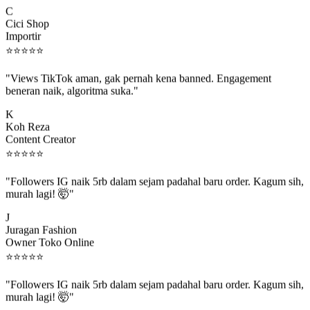
C
Cici Shop
Importir
⭐
⭐
⭐
⭐
⭐
"Views TikTok aman, gak pernah kena banned. Engagement
beneran naik, algoritma suka."
K
Koh Reza
Content Creator
⭐
⭐
⭐
⭐
⭐
"Followers IG naik 5rb dalam sejam padahal baru order. Kagum sih,
murah lagi! 🤯"
J
Juragan Fashion
Owner Toko Online
⭐
⭐
⭐
⭐
⭐
"Followers IG naik 5rb dalam sejam padahal baru order. Kagum sih,
murah lagi! 🤯"
J