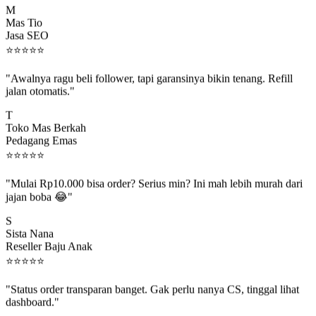
Mas Tio
Jasa SEO
⭐
⭐
⭐
⭐
⭐
"Awalnya ragu beli follower, tapi garansinya bikin tenang. Refill
jalan otomatis."
T
Toko Mas Berkah
Pedagang Emas
⭐
⭐
⭐
⭐
⭐
"Mulai Rp10.000 bisa order? Serius min? Ini mah lebih murah dari
jajan boba 😂"
S
Sista Nana
Reseller Baju Anak
⭐
⭐
⭐
⭐
⭐
"Status order transparan banget. Gak perlu nanya CS, tinggal lihat
dashboard."
P