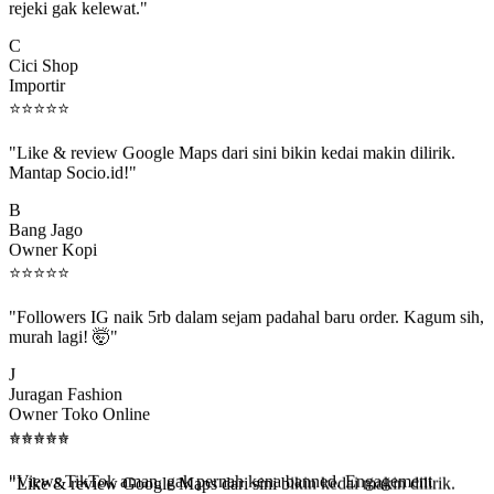
C
Cici Shop
Importir
⭐
⭐
⭐
⭐
⭐
"Like & review Google Maps dari sini bikin kedai makin dilirik.
Mantap Socio.id!"
B
Bang Jago
Owner Kopi
⭐
⭐
⭐
⭐
⭐
"Followers IG naik 5rb dalam sejam padahal baru order. Kagum sih,
murah lagi! 🤯"
J
Juragan Fashion
Owner Toko Online
⭐
⭐
⭐
⭐
⭐
⭐
⭐
⭐
⭐
⭐
"Views TikTok aman, gak pernah kena banned. Engagement
beneran naik, algoritma suka."