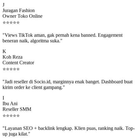
Juragan Fashion
Owner Toko Online
⭐
⭐
⭐
⭐
⭐
"Views TikTok aman, gak pernah kena banned. Engagement
beneran naik, algoritma suka."
K
Koh Reza
Content Creator
⭐
⭐
⭐
⭐
⭐
"Jadi reseller di Socio.id, marginnya enak banget. Dashboard buat
kirim order ke client gampang."
I
Ibu Ani
Reseller SMM
⭐
⭐
⭐
⭐
⭐
"Layanan SEO + backlink lengkap. Klien puas, ranking naik. Top-
up juga kilat."
M