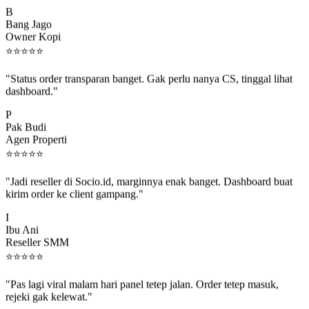
B
Bang Jago
Owner Kopi
⭐
⭐
⭐
⭐
⭐
"Status order transparan banget. Gak perlu nanya CS, tinggal lihat
dashboard."
P
Pak Budi
Agen Properti
⭐
⭐
⭐
⭐
⭐
"Jadi reseller di Socio.id, marginnya enak banget. Dashboard buat
kirim order ke client gampang."
I
Ibu Ani
Reseller SMM
⭐
⭐
⭐
⭐
⭐
"Pas lagi viral malam hari panel tetep jalan. Order tetep masuk,
rejeki gak kelewat."