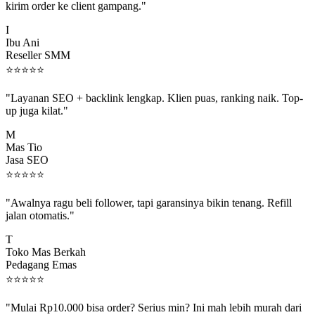
I
Ibu Ani
Reseller SMM
⭐
⭐
⭐
⭐
⭐
"Layanan SEO + backlink lengkap. Klien puas, ranking naik. Top-
up juga kilat."
M
Mas Tio
Jasa SEO
⭐
⭐
⭐
⭐
⭐
"Awalnya ragu beli follower, tapi garansinya bikin tenang. Refill
jalan otomatis."
T
Toko Mas Berkah
Pedagang Emas
⭐
⭐
⭐
⭐
⭐
"Mulai Rp10.000 bisa order? Serius min? Ini mah lebih murah dari
jajan boba 😂"