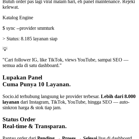
Butuh order pas lagi viral malam hari, eh panel maintenance. Rejeki
kelewat.
Katalog Engine
$
sync --provider smmturk
>
Status:
8.185 layanan siap
💡
"Cari follower IG, like TikTok, views YouTube, sampai SEO —
semua ada di satu dashboard."
Lupakan Panel
Cuma Punya 10 Layanan.
Socio.id terhubung langsung ke provider terbesar.
Lebih dari 8.000
layanan
dari Instagram, TikTok, YouTube, hingga SEO — auto-
sinkron harga & stok tiap jam.
Status Order
Real-time & Transparan.
Pantau order dari
Pending → Proses → Selesai
live di dashboard.