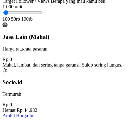
Target Follower / Views
Berapa yang mau kamu beli
1.000
unit
100
50rb
100rb
😱
Jasa Lain (Mahal)
Harga rata-rata pasaran
Rp 0
Mahal, lambat, dan sering tanpa garansi. Saldo sering hangus.
🚀
Socio.id
Termurah
Rp 0
Hemat
Rp 44.982
Ambil Harga Ini