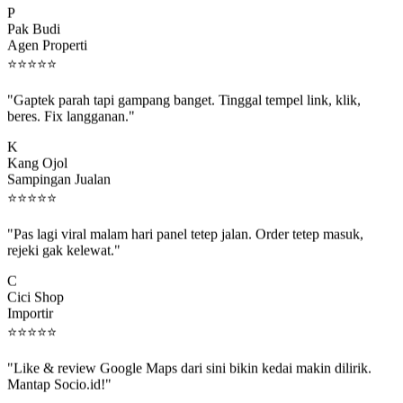
Pak Budi
Agen Properti
⭐
⭐
⭐
⭐
⭐
"Gaptek parah tapi gampang banget. Tinggal tempel link, klik,
beres. Fix langganan."
K
Kang Ojol
Sampingan Jualan
⭐
⭐
⭐
⭐
⭐
"Pas lagi viral malam hari panel tetep jalan. Order tetep masuk,
rejeki gak kelewat."
C
Cici Shop
Importir
⭐
⭐
⭐
⭐
⭐
"Like & review Google Maps dari sini bikin kedai makin dilirik.
Mantap Socio.id!"
B