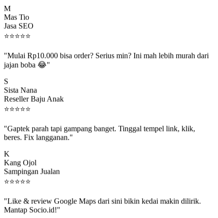
M
Mas Tio
Jasa SEO
⭐
⭐
⭐
⭐
⭐
"Mulai Rp10.000 bisa order? Serius min? Ini mah lebih murah dari
jajan boba 😂"
S
Sista Nana
Reseller Baju Anak
⭐
⭐
⭐
⭐
⭐
"Gaptek parah tapi gampang banget. Tinggal tempel link, klik,
beres. Fix langganan."
K
Kang Ojol
Sampingan Jualan
⭐
⭐
⭐
⭐
⭐
"Like & review Google Maps dari sini bikin kedai makin dilirik.
Mantap Socio.id!"