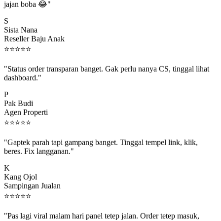
S
Sista Nana
Reseller Baju Anak
⭐
⭐
⭐
⭐
⭐
"Status order transparan banget. Gak perlu nanya CS, tinggal lihat
dashboard."
P
Pak Budi
Agen Properti
⭐
⭐
⭐
⭐
⭐
"Gaptek parah tapi gampang banget. Tinggal tempel link, klik,
beres. Fix langganan."
K
Kang Ojol
Sampingan Jualan
⭐
⭐
⭐
⭐
⭐
"Pas lagi viral malam hari panel tetep jalan. Order tetep masuk,
rejeki gak kelewat."