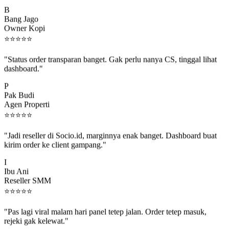
B
Bang Jago
Owner Kopi
⭐
⭐
⭐
⭐
⭐
"Status order transparan banget. Gak perlu nanya CS, tinggal lihat
dashboard."
P
Pak Budi
Agen Properti
⭐
⭐
⭐
⭐
⭐
"Jadi reseller di Socio.id, marginnya enak banget. Dashboard buat
kirim order ke client gampang."
I
Ibu Ani
Reseller SMM
⭐
⭐
⭐
⭐
⭐
"Pas lagi viral malam hari panel tetep jalan. Order tetep masuk,
rejeki gak kelewat."