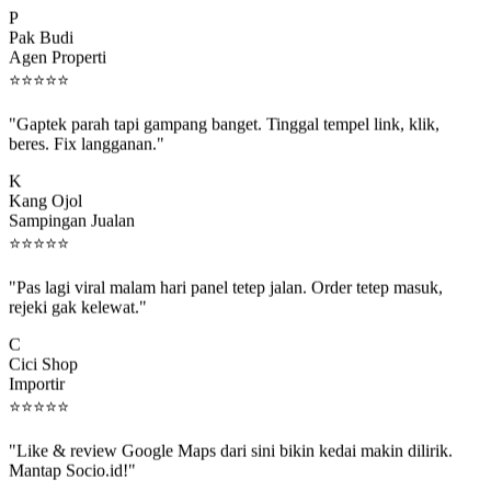
P
Pak Budi
Agen Properti
⭐
⭐
⭐
⭐
⭐
"Gaptek parah tapi gampang banget. Tinggal tempel link, klik,
beres. Fix langganan."
K
Kang Ojol
Sampingan Jualan
⭐
⭐
⭐
⭐
⭐
"Pas lagi viral malam hari panel tetep jalan. Order tetep masuk,
rejeki gak kelewat."
C
Cici Shop
Importir
⭐
⭐
⭐
⭐
⭐
"Like & review Google Maps dari sini bikin kedai makin dilirik.
Mantap Socio.id!"
B