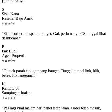
jajan boba 😂"
S
Sista Nana
Reseller Baju Anak
⭐
⭐
⭐
⭐
⭐
"Status order transparan banget. Gak perlu nanya CS, tinggal lihat
dashboard."
P
Pak Budi
Agen Properti
⭐
⭐
⭐
⭐
⭐
"Gaptek parah tapi gampang banget. Tinggal tempel link, klik,
beres. Fix langganan."
K
Kang Ojol
Sampingan Jualan
⭐
⭐
⭐
⭐
⭐
"Pas lagi viral malam hari panel tetep jalan. Order tetep masuk,