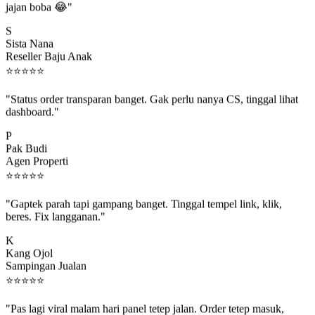
S
Sista Nana
Reseller Baju Anak
⭐
⭐
⭐
⭐
⭐
"Status order transparan banget. Gak perlu nanya CS, tinggal lihat
dashboard."
P
Pak Budi
Agen Properti
⭐
⭐
⭐
⭐
⭐
"Gaptek parah tapi gampang banget. Tinggal tempel link, klik,
beres. Fix langganan."
K
Kang Ojol
Sampingan Jualan
⭐
⭐
⭐
⭐
⭐
"Pas lagi viral malam hari panel tetep jalan. Order tetep masuk,
rejeki gak kelewat."