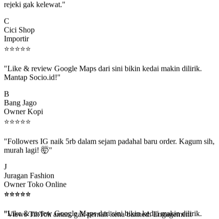
C
Cici Shop
Importir
⭐
⭐
⭐
⭐
⭐
"Like & review Google Maps dari sini bikin kedai makin dilirik.
Mantap Socio.id!"
B
Bang Jago
Owner Kopi
⭐
⭐
⭐
⭐
⭐
"Followers IG naik 5rb dalam sejam padahal baru order. Kagum sih,
murah lagi! 🤯"
J
Juragan Fashion
Owner Toko Online
⭐
⭐
⭐
⭐
⭐
⭐
⭐
⭐
⭐
⭐
"Views TikTok aman, gak pernah kena banned. Engagement
beneran naik, algoritma suka."