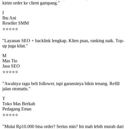
I
Ibu Ani
Reseller SMM
⭐
⭐
⭐
⭐
⭐
"Layanan SEO + backlink lengkap. Klien puas, ranking naik. Top-
up juga kilat."
M
Mas Tio
Jasa SEO
⭐
⭐
⭐
⭐
⭐
"Awalnya ragu beli follower, tapi garansinya bikin tenang. Refill
jalan otomatis."
T
Toko Mas Berkah
Pedagang Emas
⭐
⭐
⭐
⭐
⭐
"Mulai Rp10.000 bisa order? Serius min? Ini mah lebih murah dari
jajan boba 😂"