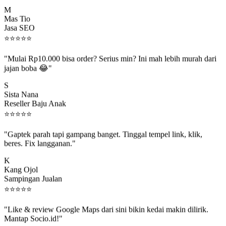
M
Mas Tio
Jasa SEO
⭐
⭐
⭐
⭐
⭐
"Mulai Rp10.000 bisa order? Serius min? Ini mah lebih murah dari
jajan boba 😂"
S
Sista Nana
Reseller Baju Anak
⭐
⭐
⭐
⭐
⭐
"Gaptek parah tapi gampang banget. Tinggal tempel link, klik,
beres. Fix langganan."
K
Kang Ojol
Sampingan Jualan
⭐
⭐
⭐
⭐
⭐
"Like & review Google Maps dari sini bikin kedai makin dilirik.
Mantap Socio.id!"