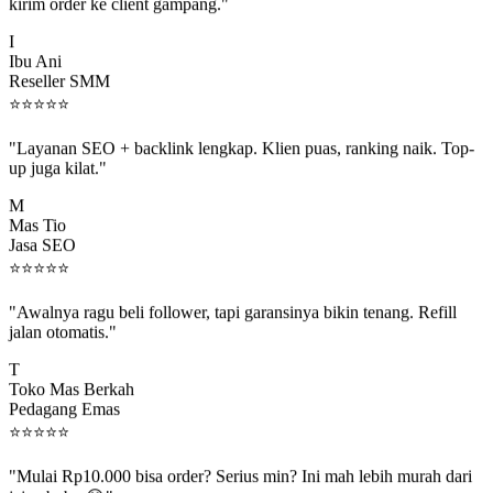
kirim order ke client gampang."
I
Ibu Ani
Reseller SMM
⭐
⭐
⭐
⭐
⭐
"Layanan SEO + backlink lengkap. Klien puas, ranking naik. Top-
up juga kilat."
M
Mas Tio
Jasa SEO
⭐
⭐
⭐
⭐
⭐
"Awalnya ragu beli follower, tapi garansinya bikin tenang. Refill
jalan otomatis."
T
Toko Mas Berkah
Pedagang Emas
⭐
⭐
⭐
⭐
⭐
"Mulai Rp10.000 bisa order? Serius min? Ini mah lebih murah dari