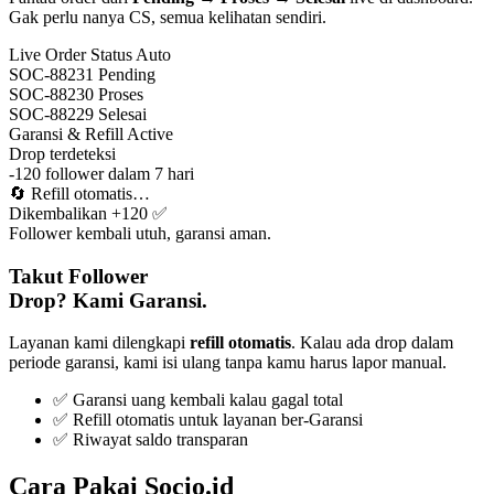
Gak perlu nanya CS, semua kelihatan sendiri.
Live Order Status
Auto
SOC-88231
Pending
SOC-88230
Proses
SOC-88229
Selesai
Garansi & Refill
Active
Drop terdeteksi
-120 follower dalam 7 hari
🔄
Refill otomatis…
Dikembalikan +120 ✅
Follower kembali utuh, garansi aman.
Takut Follower
Drop? Kami Garansi.
Layanan kami dilengkapi
refill otomatis
. Kalau ada drop dalam
periode garansi, kami isi ulang tanpa kamu harus lapor manual.
✅ Garansi uang kembali kalau gagal total
✅ Refill otomatis untuk layanan ber-Garansi
✅ Riwayat saldo transparan
Cara Pakai Socio.id