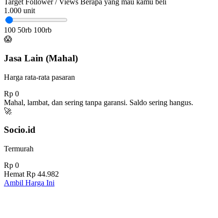
Target Follower / Views
Berapa yang mau kamu beli
1.000
unit
100
50rb
100rb
😱
Jasa Lain (Mahal)
Harga rata-rata pasaran
Rp 0
Mahal, lambat, dan sering tanpa garansi. Saldo sering hangus.
🚀
Socio.id
Termurah
Rp 0
Hemat
Rp 44.982
Ambil Harga Ini