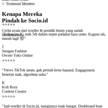
✨ Testimoni Member
Kenapa Mereka
Pindah ke Socio.id
⭐
⭐
⭐
⭐
⭐
Cerita nyata dari reseller & pemilik bisnis yang sudah
"Followers IG naik 5rb dalam sejam padahal baru order. Kagum sih,
merasakannya.
murah lagi! 🤯"
J
Juragan Fashion
Owner Toko Online
⭐
⭐
⭐
⭐
⭐
"Views TikTok aman, gak pernah kena banned. Engagement
beneran naik, algoritma suka."
K
Koh Reza
Content Creator
⭐
⭐
⭐
⭐
⭐
"Jadi reseller di Socio.id, marginnya enak banget. Dashboard buat
kirim order ke client gampang."