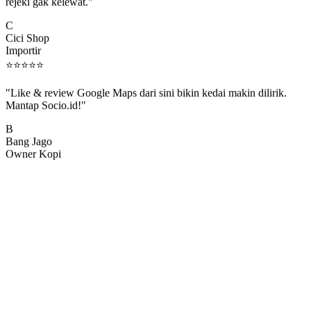
rejeki gak kelewat."
C
Cici Shop
Importir
⭐
⭐
⭐
⭐
⭐
"Like & review Google Maps dari sini bikin kedai makin dilirik.
Mantap Socio.id!"
B
Bang Jago
Owner Kopi