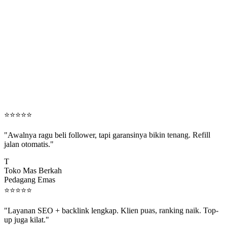
⭐
⭐
⭐
⭐
⭐
"Awalnya ragu beli follower, tapi garansinya bikin tenang. Refill
jalan otomatis."
T
Toko Mas Berkah
Pedagang Emas
⭐
⭐
⭐
⭐
⭐
"Layanan SEO + backlink lengkap. Klien puas, ranking naik. Top-
up juga kilat."