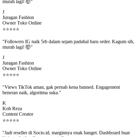
murah lagi! 🤯"
J
Juragan Fashion
Owner Toko Online
⭐
⭐
⭐
⭐
⭐
"Followers IG naik 5rb dalam sejam padahal baru order. Kagum sih,
murah lagi! 🤯"
J
Juragan Fashion
Owner Toko Online
⭐
⭐
⭐
⭐
⭐
"Views TikTok aman, gak pernah kena banned. Engagement
beneran naik, algoritma suka."
K
Koh Reza
Content Creator
⭐
⭐
⭐
⭐
⭐
"Jadi reseller di Socio.id, marginnya enak banget. Dashboard buat