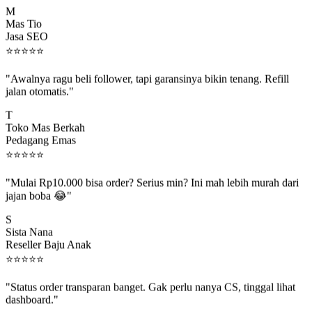
M
Mas Tio
Jasa SEO
⭐
⭐
⭐
⭐
⭐
"Awalnya ragu beli follower, tapi garansinya bikin tenang. Refill
jalan otomatis."
T
Toko Mas Berkah
Pedagang Emas
⭐
⭐
⭐
⭐
⭐
"Mulai Rp10.000 bisa order? Serius min? Ini mah lebih murah dari
jajan boba 😂"
S
Sista Nana
Reseller Baju Anak
⭐
⭐
⭐
⭐
⭐
"Status order transparan banget. Gak perlu nanya CS, tinggal lihat
dashboard."