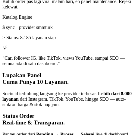
Butuh order pas lagi viral malam hari, eh panel maintenance. Rejeki
kelewat.
Katalog Engine
$
sync --provider smmturk
>
Status:
8.185 layanan siap
💡
"Cari follower IG, like TikTok, views YouTube, sampai SEO —
semua ada di satu dashboard."
Lupakan Panel
Cuma Punya 10 Layanan.
Socio.id terhubung langsung ke provider terbesar.
Lebih dari 8.000
layanan
dari Instagram, TikTok, YouTube, hingga SEO — auto-
sinkron harga & stok tiap jam.
Status Order
Real-time & Transparan.
Pantau order dari
Pending → Proses → Selesai
live di dashboard.