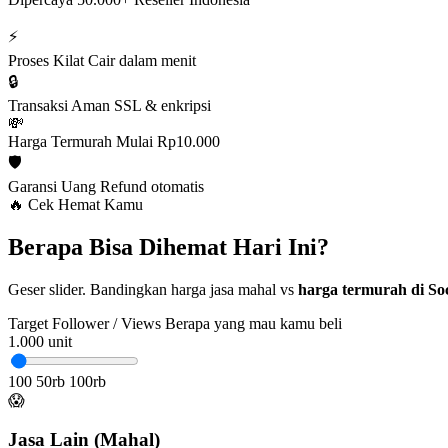
⚡
Proses Kilat
Cair dalam menit
🔒
Transaksi Aman
SSL & enkripsi
💸
Harga Termurah
Mulai Rp10.000
🛡️
Garansi Uang
Refund otomatis
🔥 Cek Hemat Kamu
Berapa Bisa Dihemat Hari Ini?
Geser slider. Bandingkan harga jasa mahal vs
harga termurah di Soc
Target Follower / Views
Berapa yang mau kamu beli
1.000
unit
100
50rb
100rb
😱
Jasa Lain (Mahal)