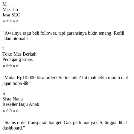
Mas Tio
Jasa SEO
⭐
⭐
⭐
⭐
⭐
"Awalnya ragu beli follower, tapi garansinya bikin tenang. Refill
jalan otomatis."
T
Toko Mas Berkah
Pedagang Emas
⭐
⭐
⭐
⭐
⭐
"Mulai Rp10.000 bisa order? Serius min? Ini mah lebih murah dari
jajan boba 😂"
S
Sista Nana
Reseller Baju Anak
⭐
⭐
⭐
⭐
⭐
"Status order transparan banget. Gak perlu nanya CS, tinggal lihat
dashboard."
P