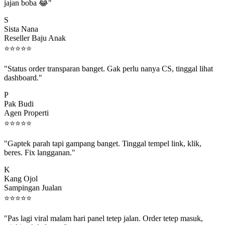
jajan boba 😂"
S
Sista Nana
Reseller Baju Anak
⭐
⭐
⭐
⭐
⭐
"Status order transparan banget. Gak perlu nanya CS, tinggal lihat
dashboard."
P
Pak Budi
Agen Properti
⭐
⭐
⭐
⭐
⭐
"Gaptek parah tapi gampang banget. Tinggal tempel link, klik,
beres. Fix langganan."
K
Kang Ojol
Sampingan Jualan
⭐
⭐
⭐
⭐
⭐
"Pas lagi viral malam hari panel tetep jalan. Order tetep masuk,