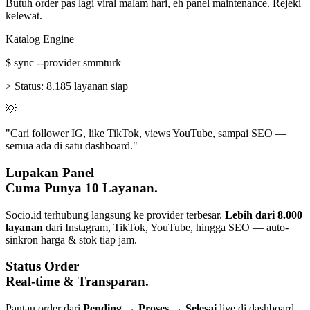
Butuh order pas lagi viral malam hari, eh panel maintenance. Rejeki
kelewat.
Katalog Engine
$
sync --provider smmturk
>
Status:
8.185 layanan siap
💡
"Cari follower IG, like TikTok, views YouTube, sampai SEO —
semua ada di satu dashboard."
Lupakan Panel
Cuma Punya 10 Layanan.
Socio.id terhubung langsung ke provider terbesar.
Lebih dari 8.000
layanan
dari Instagram, TikTok, YouTube, hingga SEO — auto-
sinkron harga & stok tiap jam.
Status Order
Real-time & Transparan.
Pantau order dari
Pending → Proses → Selesai
live di dashboard.