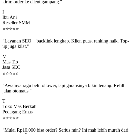
kirim order ke client gampang."
I
Ibu Ani
Reseller SMM
⭐
⭐
⭐
⭐
⭐
"Layanan SEO + backlink lengkap. Klien puas, ranking naik. Top-
up juga kilat."
M
Mas Tio
Jasa SEO
⭐
⭐
⭐
⭐
⭐
"Awalnya ragu beli follower, tapi garansinya bikin tenang. Refill
jalan otomatis."
T
Toko Mas Berkah
Pedagang Emas
⭐
⭐
⭐
⭐
⭐
"Mulai Rp10.000 bisa order? Serius min? Ini mah lebih murah dari