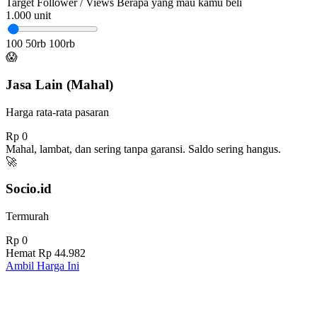
Target Follower / Views
Berapa yang mau kamu beli
1.000
unit
100
50rb
100rb
😱
Jasa Lain (Mahal)
Harga rata-rata pasaran
Rp 0
Mahal, lambat, dan sering tanpa garansi. Saldo sering hangus.
🚀
Socio.id
Termurah
Rp 0
Hemat
Rp 44.982
Ambil Harga Ini