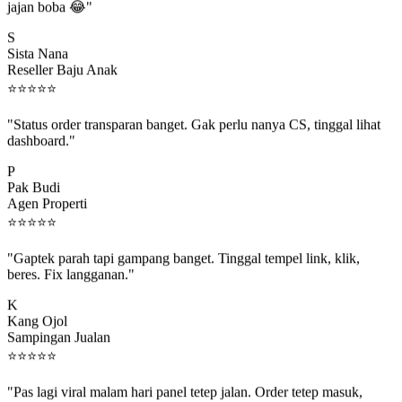
S
Sista Nana
Reseller Baju Anak
⭐
⭐
⭐
⭐
⭐
"Status order transparan banget. Gak perlu nanya CS, tinggal lihat
dashboard."
P
Pak Budi
Agen Properti
⭐
⭐
⭐
⭐
⭐
"Gaptek parah tapi gampang banget. Tinggal tempel link, klik,
beres. Fix langganan."
K
Kang Ojol
Sampingan Jualan
⭐
⭐
⭐
⭐
⭐
"Pas lagi viral malam hari panel tetep jalan. Order tetep masuk,
rejeki gak kelewat."