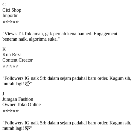
Cici Shop
Importir
⭐
⭐
⭐
⭐
⭐
"Views TikTok aman, gak pernah kena banned. Engagement
beneran naik, algoritma suka."
K
Koh Reza
Content Creator
⭐
⭐
⭐
⭐
⭐
"Followers IG naik 5rb dalam sejam padahal baru order. Kagum sih,
murah lagi! 🤯"
J
Juragan Fashion
Owner Toko Online
⭐
⭐
⭐
⭐
⭐
"Followers IG naik 5rb dalam sejam padahal baru order. Kagum sih,
murah lagi! 🤯"
J