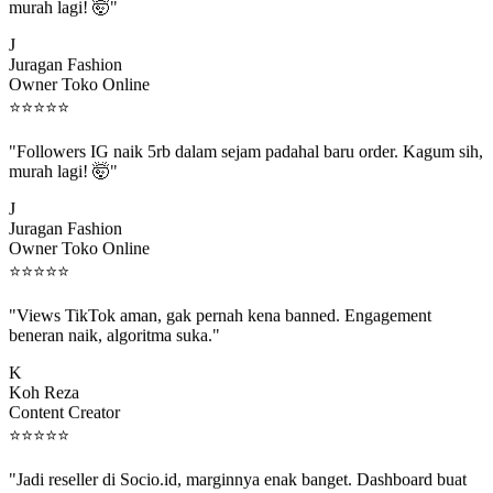
"Followers IG naik 5rb dalam sejam padahal baru order. Kagum sih,
murah lagi! 🤯"
J
Juragan Fashion
Owner Toko Online
⭐
⭐
⭐
⭐
⭐
"Followers IG naik 5rb dalam sejam padahal baru order. Kagum sih,
murah lagi! 🤯"
J
Juragan Fashion
Owner Toko Online
⭐
⭐
⭐
⭐
⭐
"Views TikTok aman, gak pernah kena banned. Engagement
beneran naik, algoritma suka."
K
Koh Reza
Content Creator
⭐
⭐
⭐
⭐
⭐
"Jadi reseller di Socio.id, marginnya enak banget. Dashboard buat