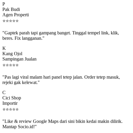
Pak Budi
Agen Properti
⭐
⭐
⭐
⭐
⭐
"Gaptek parah tapi gampang banget. Tinggal tempel link, klik,
beres. Fix langganan."
K
Kang Ojol
Sampingan Jualan
⭐
⭐
⭐
⭐
⭐
"Pas lagi viral malam hari panel tetep jalan. Order tetep masuk,
rejeki gak kelewat."
C
Cici Shop
Importir
⭐
⭐
⭐
⭐
⭐
"Like & review Google Maps dari sini bikin kedai makin dilirik.
Mantap Socio.id!"
B