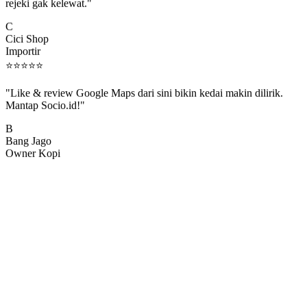
rejeki gak kelewat."
C
Cici Shop
Importir
⭐
⭐
⭐
⭐
⭐
"Like & review Google Maps dari sini bikin kedai makin dilirik.
Mantap Socio.id!"
B
Bang Jago
Owner Kopi