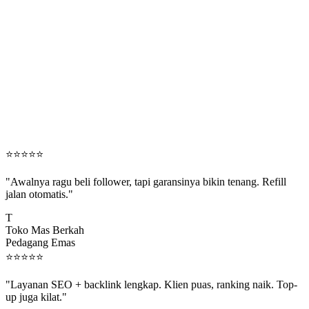
⭐
⭐
⭐
⭐
⭐
"Awalnya ragu beli follower, tapi garansinya bikin tenang. Refill
jalan otomatis."
T
Toko Mas Berkah
Pedagang Emas
⭐
⭐
⭐
⭐
⭐
"Layanan SEO + backlink lengkap. Klien puas, ranking naik. Top-
up juga kilat."