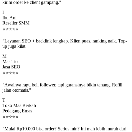
I
Ibu Ani
Reseller SMM
⭐
⭐
⭐
⭐
⭐
"Layanan SEO + backlink lengkap. Klien puas, ranking naik. Top-
up juga kilat."
M
Mas Tio
Jasa SEO
⭐
⭐
⭐
⭐
⭐
"Awalnya ragu beli follower, tapi garansinya bikin tenang. Refill
jalan otomatis."
T
Toko Mas Berkah
Pedagang Emas
⭐
⭐
⭐
⭐
⭐
"Mulai Rp10.000 bisa order? Serius min? Ini mah lebih murah dari
jajan boba 😂"