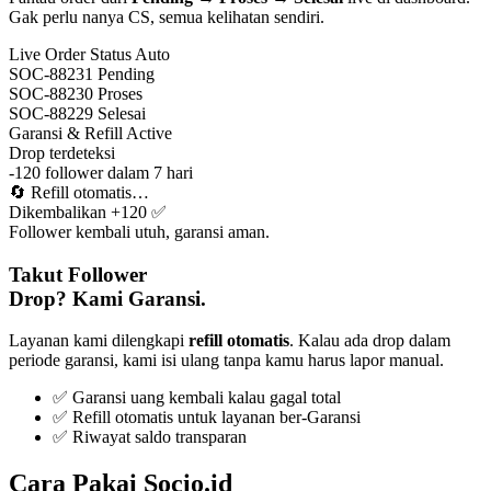
Gak perlu nanya CS, semua kelihatan sendiri.
Live Order Status
Auto
SOC-88231
Pending
SOC-88230
Proses
SOC-88229
Selesai
Garansi & Refill
Active
Drop terdeteksi
-120 follower dalam 7 hari
🔄
Refill otomatis…
Dikembalikan +120 ✅
Follower kembali utuh, garansi aman.
Takut Follower
Drop? Kami Garansi.
Layanan kami dilengkapi
refill otomatis
. Kalau ada drop dalam
periode garansi, kami isi ulang tanpa kamu harus lapor manual.
✅ Garansi uang kembali kalau gagal total
✅ Refill otomatis untuk layanan ber-Garansi
✅ Riwayat saldo transparan
Cara Pakai Socio.id