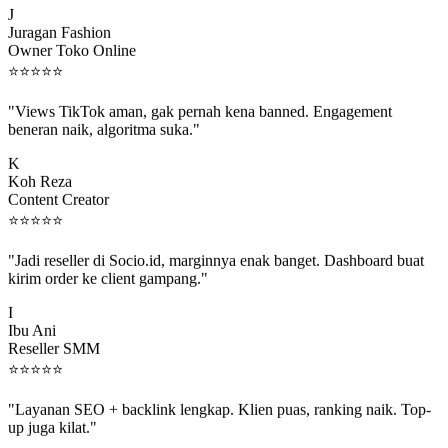
Juragan Fashion
Owner Toko Online
⭐
⭐
⭐
⭐
⭐
"Views TikTok aman, gak pernah kena banned. Engagement
beneran naik, algoritma suka."
K
Koh Reza
Content Creator
⭐
⭐
⭐
⭐
⭐
"Jadi reseller di Socio.id, marginnya enak banget. Dashboard buat
kirim order ke client gampang."
I
Ibu Ani
Reseller SMM
⭐
⭐
⭐
⭐
⭐
"Layanan SEO + backlink lengkap. Klien puas, ranking naik. Top-
up juga kilat."
M