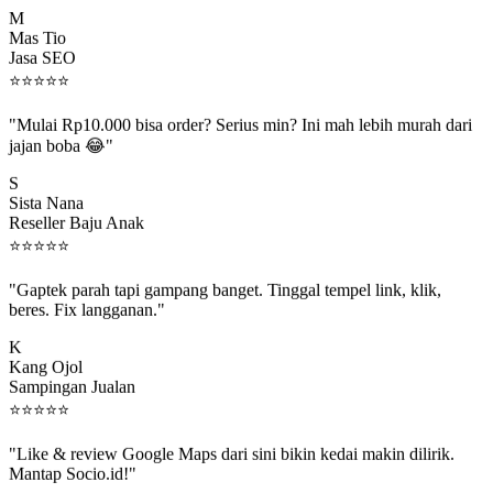
M
Mas Tio
Jasa SEO
⭐
⭐
⭐
⭐
⭐
"Mulai Rp10.000 bisa order? Serius min? Ini mah lebih murah dari
jajan boba 😂"
S
Sista Nana
Reseller Baju Anak
⭐
⭐
⭐
⭐
⭐
"Gaptek parah tapi gampang banget. Tinggal tempel link, klik,
beres. Fix langganan."
K
Kang Ojol
Sampingan Jualan
⭐
⭐
⭐
⭐
⭐
"Like & review Google Maps dari sini bikin kedai makin dilirik.
Mantap Socio.id!"