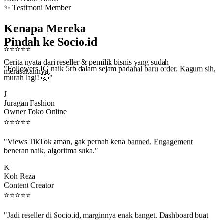
✨ Testimoni Member
Kenapa Mereka
Pindah ke Socio.id
⭐
⭐
⭐
⭐
⭐
"Followers IG naik 5rb dalam sejam padahal baru order. Kagum sih,
Cerita nyata dari reseller & pemilik bisnis yang sudah
murah lagi! 🤯"
merasakannya.
J
Juragan Fashion
Owner Toko Online
⭐
⭐
⭐
⭐
⭐
"Views TikTok aman, gak pernah kena banned. Engagement
beneran naik, algoritma suka."
K
Koh Reza
Content Creator
⭐
⭐
⭐
⭐
⭐
"Jadi reseller di Socio.id, marginnya enak banget. Dashboard buat
kirim order ke client gampang."