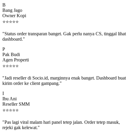
B
Bang Jago
Owner Kopi
⭐
⭐
⭐
⭐
⭐
"Status order transparan banget. Gak perlu nanya CS, tinggal lihat
dashboard."
P
Pak Budi
Agen Properti
⭐
⭐
⭐
⭐
⭐
"Jadi reseller di Socio.id, marginnya enak banget. Dashboard buat
kirim order ke client gampang."
I
Ibu Ani
Reseller SMM
⭐
⭐
⭐
⭐
⭐
"Pas lagi viral malam hari panel tetep jalan. Order tetep masuk,
rejeki gak kelewat."
C