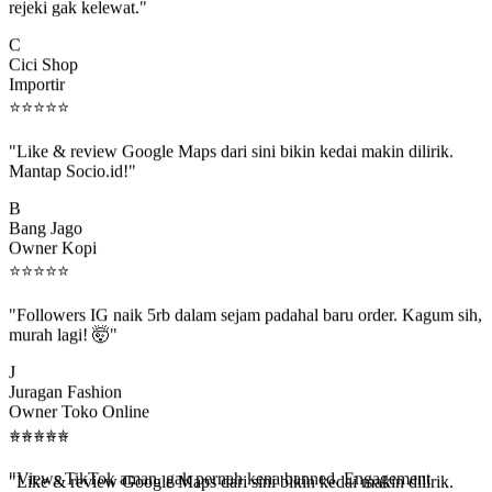
C
Cici Shop
Importir
⭐
⭐
⭐
⭐
⭐
"Like & review Google Maps dari sini bikin kedai makin dilirik.
Mantap Socio.id!"
B
Bang Jago
Owner Kopi
⭐
⭐
⭐
⭐
⭐
"Followers IG naik 5rb dalam sejam padahal baru order. Kagum sih,
murah lagi! 🤯"
J
Juragan Fashion
Owner Toko Online
⭐
⭐
⭐
⭐
⭐
⭐
⭐
⭐
⭐
⭐
"Views TikTok aman, gak pernah kena banned. Engagement
beneran naik, algoritma suka."