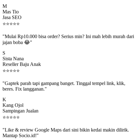
M
Mas Tio
Jasa SEO
⭐
⭐
⭐
⭐
⭐
"Mulai Rp10.000 bisa order? Serius min? Ini mah lebih murah dari
jajan boba 😂"
S
Sista Nana
Reseller Baju Anak
⭐
⭐
⭐
⭐
⭐
"Gaptek parah tapi gampang banget. Tinggal tempel link, klik,
beres. Fix langganan."
K
Kang Ojol
Sampingan Jualan
⭐
⭐
⭐
⭐
⭐
"Like & review Google Maps dari sini bikin kedai makin dilirik.
Mantap Socio.id!"