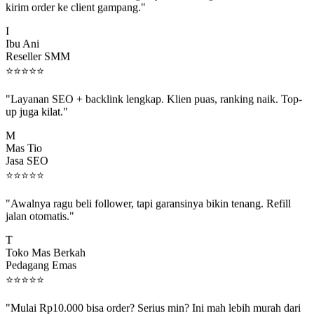
I
Ibu Ani
Reseller SMM
⭐
⭐
⭐
⭐
⭐
"Layanan SEO + backlink lengkap. Klien puas, ranking naik. Top-
up juga kilat."
M
Mas Tio
Jasa SEO
⭐
⭐
⭐
⭐
⭐
"Awalnya ragu beli follower, tapi garansinya bikin tenang. Refill
jalan otomatis."
T
Toko Mas Berkah
Pedagang Emas
⭐
⭐
⭐
⭐
⭐
"Mulai Rp10.000 bisa order? Serius min? Ini mah lebih murah dari
jajan boba 😂"