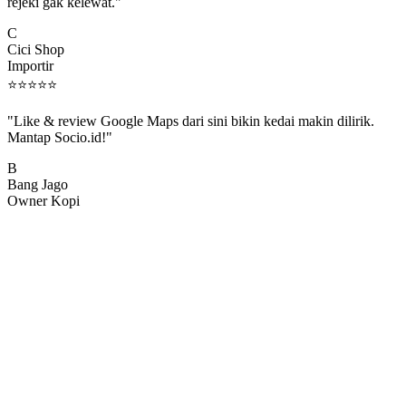
rejeki gak kelewat."
C
Cici Shop
Importir
⭐
⭐
⭐
⭐
⭐
"Like & review Google Maps dari sini bikin kedai makin dilirik.
Mantap Socio.id!"
B
Bang Jago
Owner Kopi