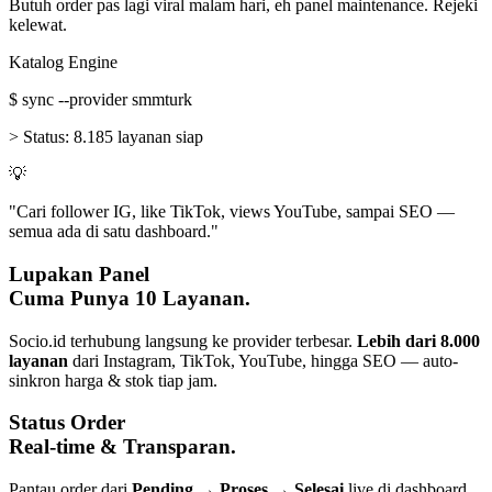
Butuh order pas lagi viral malam hari, eh panel maintenance. Rejeki
kelewat.
Katalog Engine
$
sync --provider smmturk
>
Status:
8.185 layanan siap
💡
"Cari follower IG, like TikTok, views YouTube, sampai SEO —
semua ada di satu dashboard."
Lupakan Panel
Cuma Punya 10 Layanan.
Socio.id terhubung langsung ke provider terbesar.
Lebih dari 8.000
layanan
dari Instagram, TikTok, YouTube, hingga SEO — auto-
sinkron harga & stok tiap jam.
Status Order
Real-time & Transparan.
Pantau order dari
Pending → Proses → Selesai
live di dashboard.