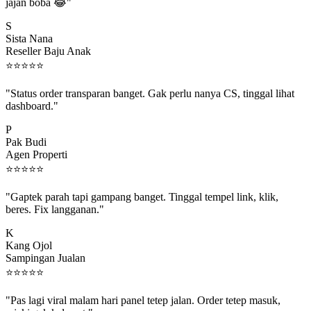
jajan boba 😂"
S
Sista Nana
Reseller Baju Anak
⭐
⭐
⭐
⭐
⭐
"Status order transparan banget. Gak perlu nanya CS, tinggal lihat
dashboard."
P
Pak Budi
Agen Properti
⭐
⭐
⭐
⭐
⭐
"Gaptek parah tapi gampang banget. Tinggal tempel link, klik,
beres. Fix langganan."
K
Kang Ojol
Sampingan Jualan
⭐
⭐
⭐
⭐
⭐
"Pas lagi viral malam hari panel tetep jalan. Order tetep masuk,