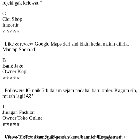
C
Cici Shop
Importir
⭐
⭐
⭐
⭐
⭐
"Like & review Google Maps dari sini bikin kedai makin dilirik.
Mantap Socio.id!"
B
Bang Jago
Owner Kopi
⭐
⭐
⭐
⭐
⭐
"Followers IG naik 5rb dalam sejam padahal baru order. Kagum sih,
murah lagi! 🤯"
J
Juragan Fashion
Owner Toko Online
⭐
⭐
⭐
⭐
⭐
⭐
⭐
⭐
⭐
⭐
"Views TikTok aman, gak pernah kena banned. Engagement
beneran naik, algoritma suka."