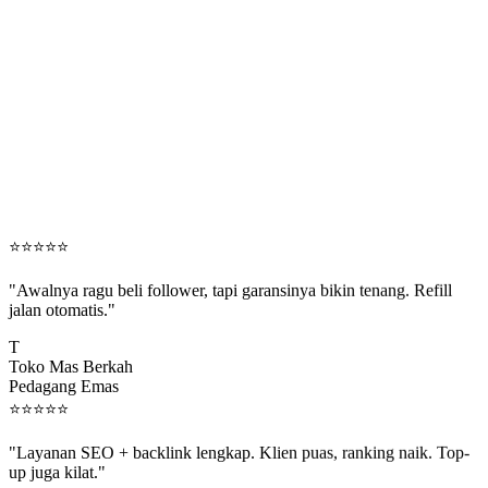
⭐
⭐
⭐
⭐
⭐
"Awalnya ragu beli follower, tapi garansinya bikin tenang. Refill
jalan otomatis."
T
Toko Mas Berkah
Pedagang Emas
⭐
⭐
⭐
⭐
⭐
"Layanan SEO + backlink lengkap. Klien puas, ranking naik. Top-
up juga kilat."