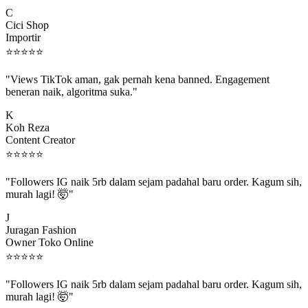
C
Cici Shop
Importir
⭐
⭐
⭐
⭐
⭐
"Views TikTok aman, gak pernah kena banned. Engagement
beneran naik, algoritma suka."
K
Koh Reza
Content Creator
⭐
⭐
⭐
⭐
⭐
"Followers IG naik 5rb dalam sejam padahal baru order. Kagum sih,
murah lagi! 🤯"
J
Juragan Fashion
Owner Toko Online
⭐
⭐
⭐
⭐
⭐
"Followers IG naik 5rb dalam sejam padahal baru order. Kagum sih,
murah lagi! 🤯"