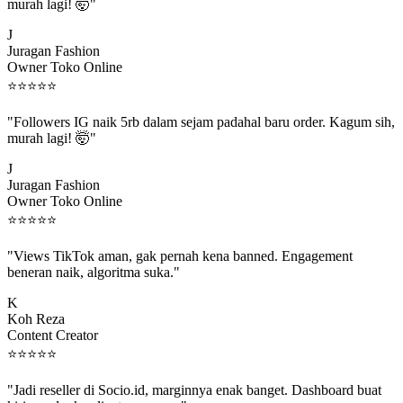
murah lagi! 🤯"
J
Juragan Fashion
Owner Toko Online
⭐
⭐
⭐
⭐
⭐
"Followers IG naik 5rb dalam sejam padahal baru order. Kagum sih,
murah lagi! 🤯"
J
Juragan Fashion
Owner Toko Online
⭐
⭐
⭐
⭐
⭐
"Views TikTok aman, gak pernah kena banned. Engagement
beneran naik, algoritma suka."
K
Koh Reza
Content Creator
⭐
⭐
⭐
⭐
⭐
"Jadi reseller di Socio.id, marginnya enak banget. Dashboard buat