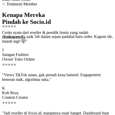
✨ Testimoni Member
Kenapa Mereka
Pindah ke Socio.id
⭐
⭐
⭐
⭐
⭐
Cerita nyata dari reseller & pemilik bisnis yang sudah
"Followers IG naik 5rb dalam sejam padahal baru order. Kagum sih,
merasakannya.
murah lagi! 🤯"
J
Juragan Fashion
Owner Toko Online
⭐
⭐
⭐
⭐
⭐
"Views TikTok aman, gak pernah kena banned. Engagement
beneran naik, algoritma suka."
K
Koh Reza
Content Creator
⭐
⭐
⭐
⭐
⭐
"Jadi reseller di Socio.id, marginnya enak banget. Dashboard buat
kirim order ke client gampang."