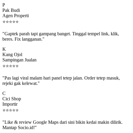
P
Pak Budi
Agen Properti
⭐
⭐
⭐
⭐
⭐
"Gaptek parah tapi gampang banget. Tinggal tempel link, klik,
beres. Fix langganan."
K
Kang Ojol
Sampingan Jualan
⭐
⭐
⭐
⭐
⭐
"Pas lagi viral malam hari panel tetep jalan. Order tetep masuk,
rejeki gak kelewat."
C
Cici Shop
Importir
⭐
⭐
⭐
⭐
⭐
"Like & review Google Maps dari sini bikin kedai makin dilirik.
Mantap Socio.id!"
B