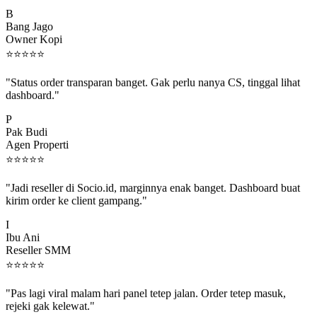
B
Bang Jago
Owner Kopi
⭐
⭐
⭐
⭐
⭐
"Status order transparan banget. Gak perlu nanya CS, tinggal lihat
dashboard."
P
Pak Budi
Agen Properti
⭐
⭐
⭐
⭐
⭐
"Jadi reseller di Socio.id, marginnya enak banget. Dashboard buat
kirim order ke client gampang."
I
Ibu Ani
Reseller SMM
⭐
⭐
⭐
⭐
⭐
"Pas lagi viral malam hari panel tetep jalan. Order tetep masuk,
rejeki gak kelewat."