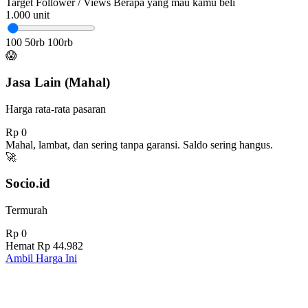
Target Follower / Views
Berapa yang mau kamu beli
1.000
unit
100
50rb
100rb
😱
Jasa Lain (Mahal)
Harga rata-rata pasaran
Rp 0
Mahal, lambat, dan sering tanpa garansi. Saldo sering hangus.
🚀
Socio.id
Termurah
Rp 0
Hemat
Rp 44.982
Ambil Harga Ini