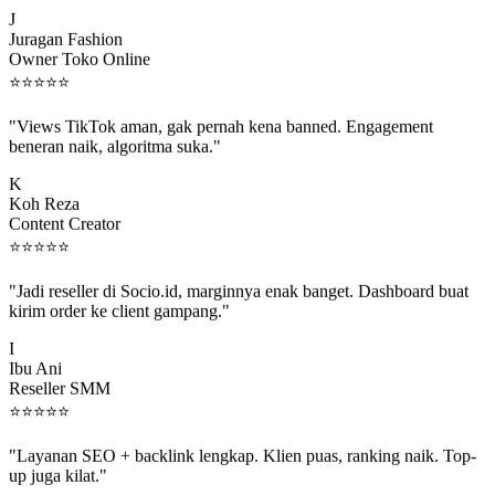
J
Juragan Fashion
Owner Toko Online
⭐
⭐
⭐
⭐
⭐
"Views TikTok aman, gak pernah kena banned. Engagement
beneran naik, algoritma suka."
K
Koh Reza
Content Creator
⭐
⭐
⭐
⭐
⭐
"Jadi reseller di Socio.id, marginnya enak banget. Dashboard buat
kirim order ke client gampang."
I
Ibu Ani
Reseller SMM
⭐
⭐
⭐
⭐
⭐
"Layanan SEO + backlink lengkap. Klien puas, ranking naik. Top-
up juga kilat."