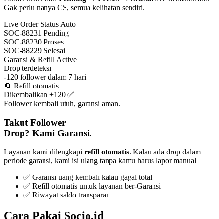
Gak perlu nanya CS, semua kelihatan sendiri.
Live Order Status
Auto
SOC-88231
Pending
SOC-88230
Proses
SOC-88229
Selesai
Garansi & Refill
Active
Drop terdeteksi
-120 follower dalam 7 hari
🔄
Refill otomatis…
Dikembalikan +120 ✅
Follower kembali utuh, garansi aman.
Takut Follower
Drop? Kami Garansi.
Layanan kami dilengkapi
refill otomatis
. Kalau ada drop dalam
periode garansi, kami isi ulang tanpa kamu harus lapor manual.
✅ Garansi uang kembali kalau gagal total
✅ Refill otomatis untuk layanan ber-Garansi
✅ Riwayat saldo transparan
Cara Pakai Socio.id