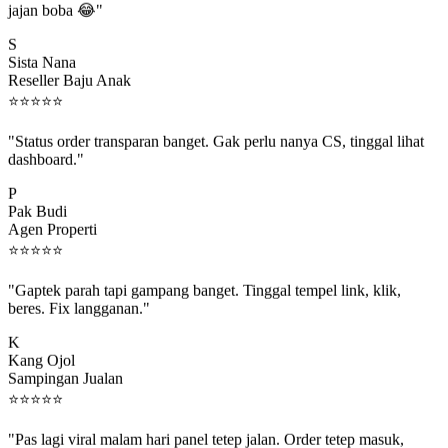
S
Sista Nana
Reseller Baju Anak
⭐
⭐
⭐
⭐
⭐
"Status order transparan banget. Gak perlu nanya CS, tinggal lihat
dashboard."
P
Pak Budi
Agen Properti
⭐
⭐
⭐
⭐
⭐
"Gaptek parah tapi gampang banget. Tinggal tempel link, klik,
beres. Fix langganan."
K
Kang Ojol
Sampingan Jualan
⭐
⭐
⭐
⭐
⭐
"Pas lagi viral malam hari panel tetep jalan. Order tetep masuk,
rejeki gak kelewat."