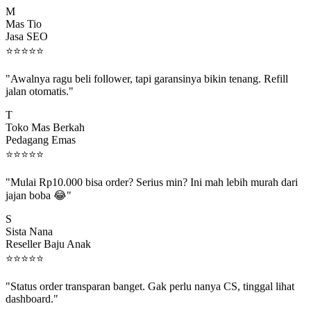
M
Mas Tio
Jasa SEO
⭐
⭐
⭐
⭐
⭐
"Awalnya ragu beli follower, tapi garansinya bikin tenang. Refill
jalan otomatis."
T
Toko Mas Berkah
Pedagang Emas
⭐
⭐
⭐
⭐
⭐
"Mulai Rp10.000 bisa order? Serius min? Ini mah lebih murah dari
jajan boba 😂"
S
Sista Nana
Reseller Baju Anak
⭐
⭐
⭐
⭐
⭐
"Status order transparan banget. Gak perlu nanya CS, tinggal lihat
dashboard."