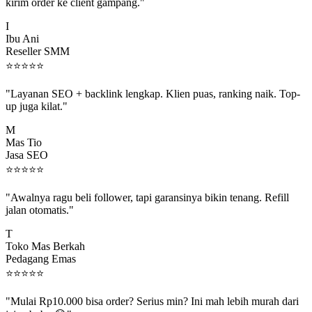
kirim order ke client gampang."
I
Ibu Ani
Reseller SMM
⭐
⭐
⭐
⭐
⭐
"Layanan SEO + backlink lengkap. Klien puas, ranking naik. Top-
up juga kilat."
M
Mas Tio
Jasa SEO
⭐
⭐
⭐
⭐
⭐
"Awalnya ragu beli follower, tapi garansinya bikin tenang. Refill
jalan otomatis."
T
Toko Mas Berkah
Pedagang Emas
⭐
⭐
⭐
⭐
⭐
"Mulai Rp10.000 bisa order? Serius min? Ini mah lebih murah dari