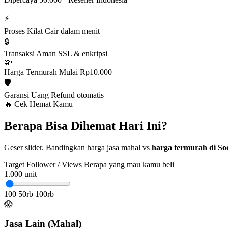
⚡
Proses Kilat
Cair dalam menit
🔒
Transaksi Aman
SSL & enkripsi
💸
Harga Termurah
Mulai Rp10.000
🛡️
Garansi Uang
Refund otomatis
🔥 Cek Hemat Kamu
Berapa Bisa Dihemat Hari Ini?
Geser slider. Bandingkan harga jasa mahal vs
harga termurah di Soc
Target Follower / Views
Berapa yang mau kamu beli
1.000
unit
100
50rb
100rb
😱
Jasa Lain (Mahal)