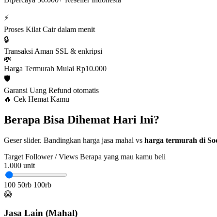
⚡
Proses Kilat
Cair dalam menit
🔒
Transaksi Aman
SSL & enkripsi
💸
Harga Termurah
Mulai Rp10.000
🛡️
Garansi Uang
Refund otomatis
🔥 Cek Hemat Kamu
Berapa Bisa Dihemat Hari Ini?
Geser slider. Bandingkan harga jasa mahal vs
harga termurah di Soc
Target Follower / Views
Berapa yang mau kamu beli
1.000
unit
100
50rb
100rb
😱
Jasa Lain (Mahal)