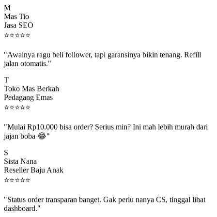
Mas Tio
Jasa SEO
⭐
⭐
⭐
⭐
⭐
"Awalnya ragu beli follower, tapi garansinya bikin tenang. Refill
jalan otomatis."
T
Toko Mas Berkah
Pedagang Emas
⭐
⭐
⭐
⭐
⭐
"Mulai Rp10.000 bisa order? Serius min? Ini mah lebih murah dari
jajan boba 😂"
S
Sista Nana
Reseller Baju Anak
⭐
⭐
⭐
⭐
⭐
"Status order transparan banget. Gak perlu nanya CS, tinggal lihat
dashboard."
P