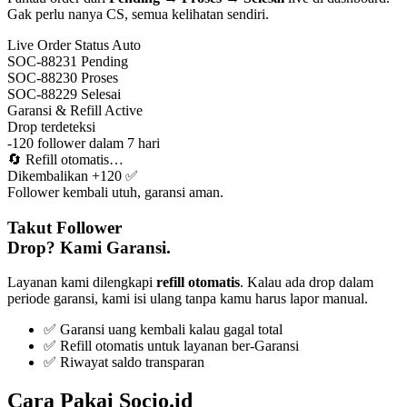
Gak perlu nanya CS, semua kelihatan sendiri.
Live Order Status
Auto
SOC-88231
Pending
SOC-88230
Proses
SOC-88229
Selesai
Garansi & Refill
Active
Drop terdeteksi
-120 follower dalam 7 hari
🔄
Refill otomatis…
Dikembalikan +120 ✅
Follower kembali utuh, garansi aman.
Takut Follower
Drop? Kami Garansi.
Layanan kami dilengkapi
refill otomatis
. Kalau ada drop dalam
periode garansi, kami isi ulang tanpa kamu harus lapor manual.
✅ Garansi uang kembali kalau gagal total
✅ Refill otomatis untuk layanan ber-Garansi
✅ Riwayat saldo transparan
Cara Pakai Socio.id