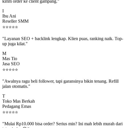
kirim order ke client gampang."
I
Ibu Ani
Reseller SMM
⭐
⭐
⭐
⭐
⭐
"Layanan SEO + backlink lengkap. Klien puas, ranking naik. Top-
up juga kilat."
M
Mas Tio
Jasa SEO
⭐
⭐
⭐
⭐
⭐
"Awalnya ragu beli follower, tapi garansinya bikin tenang. Refill
jalan otomatis."
T
Toko Mas Berkah
Pedagang Emas
⭐
⭐
⭐
⭐
⭐
"Mulai Rp10.000 bisa order? Serius min? Ini mah lebih murah dari