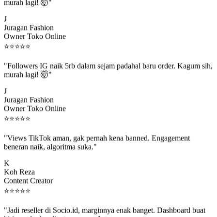
murah lagi! 🤯"
J
Juragan Fashion
Owner Toko Online
⭐
⭐
⭐
⭐
⭐
"Followers IG naik 5rb dalam sejam padahal baru order. Kagum sih,
murah lagi! 🤯"
J
Juragan Fashion
Owner Toko Online
⭐
⭐
⭐
⭐
⭐
"Views TikTok aman, gak pernah kena banned. Engagement
beneran naik, algoritma suka."
K
Koh Reza
Content Creator
⭐
⭐
⭐
⭐
⭐
"Jadi reseller di Socio.id, marginnya enak banget. Dashboard buat