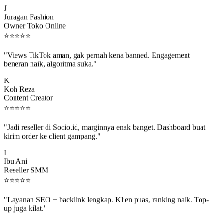
J
Juragan Fashion
Owner Toko Online
⭐
⭐
⭐
⭐
⭐
"Views TikTok aman, gak pernah kena banned. Engagement
beneran naik, algoritma suka."
K
Koh Reza
Content Creator
⭐
⭐
⭐
⭐
⭐
"Jadi reseller di Socio.id, marginnya enak banget. Dashboard buat
kirim order ke client gampang."
I
Ibu Ani
Reseller SMM
⭐
⭐
⭐
⭐
⭐
"Layanan SEO + backlink lengkap. Klien puas, ranking naik. Top-
up juga kilat."
M