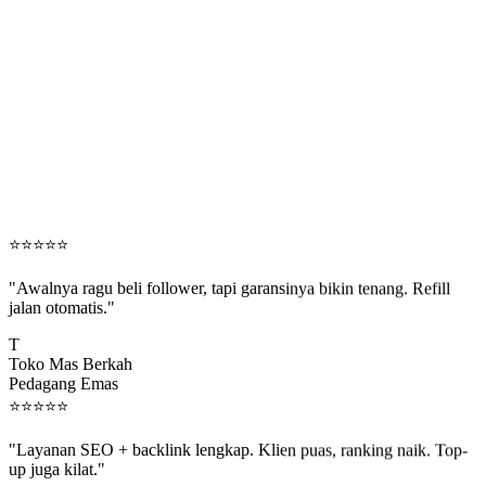
⭐
⭐
⭐
⭐
⭐
"Awalnya ragu beli follower, tapi garansinya bikin tenang. Refill
jalan otomatis."
T
Toko Mas Berkah
Pedagang Emas
⭐
⭐
⭐
⭐
⭐
"Layanan SEO + backlink lengkap. Klien puas, ranking naik. Top-
up juga kilat."