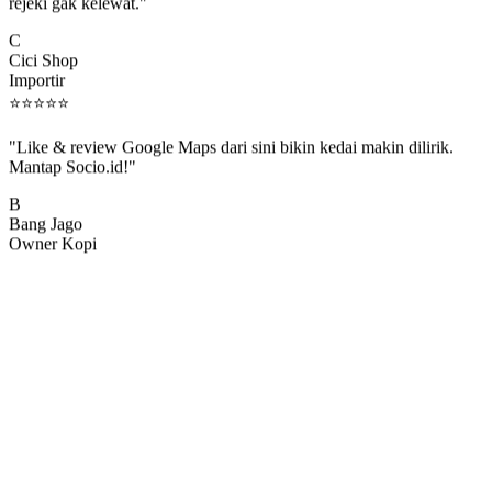
rejeki gak kelewat."
C
Cici Shop
Importir
⭐
⭐
⭐
⭐
⭐
"Like & review Google Maps dari sini bikin kedai makin dilirik.
Mantap Socio.id!"
B
Bang Jago
Owner Kopi