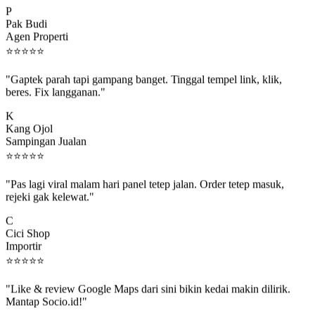
Pak Budi
Agen Properti
⭐
⭐
⭐
⭐
⭐
"Gaptek parah tapi gampang banget. Tinggal tempel link, klik,
beres. Fix langganan."
K
Kang Ojol
Sampingan Jualan
⭐
⭐
⭐
⭐
⭐
"Pas lagi viral malam hari panel tetep jalan. Order tetep masuk,
rejeki gak kelewat."
C
Cici Shop
Importir
⭐
⭐
⭐
⭐
⭐
"Like & review Google Maps dari sini bikin kedai makin dilirik.
Mantap Socio.id!"
B