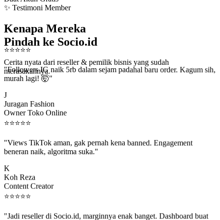
✨ Testimoni Member
Kenapa Mereka
Pindah ke Socio.id
⭐
⭐
⭐
⭐
⭐
Cerita nyata dari reseller & pemilik bisnis yang sudah
"Followers IG naik 5rb dalam sejam padahal baru order. Kagum sih,
merasakannya.
murah lagi! 🤯"
J
Juragan Fashion
Owner Toko Online
⭐
⭐
⭐
⭐
⭐
"Views TikTok aman, gak pernah kena banned. Engagement
beneran naik, algoritma suka."
K
Koh Reza
Content Creator
⭐
⭐
⭐
⭐
⭐
"Jadi reseller di Socio.id, marginnya enak banget. Dashboard buat
kirim order ke client gampang."