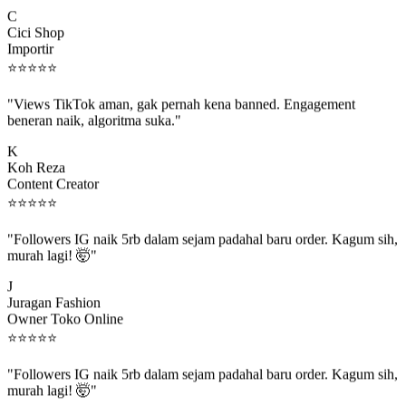
C
Cici Shop
Importir
⭐
⭐
⭐
⭐
⭐
"Views TikTok aman, gak pernah kena banned. Engagement
beneran naik, algoritma suka."
K
Koh Reza
Content Creator
⭐
⭐
⭐
⭐
⭐
"Followers IG naik 5rb dalam sejam padahal baru order. Kagum sih,
murah lagi! 🤯"
J
Juragan Fashion
Owner Toko Online
⭐
⭐
⭐
⭐
⭐
"Followers IG naik 5rb dalam sejam padahal baru order. Kagum sih,
murah lagi! 🤯"