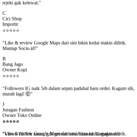
C
Cici Shop
Importir
⭐
⭐
⭐
⭐
⭐
"Like & review Google Maps dari sini bikin kedai makin dilirik.
Mantap Socio.id!"
B
Bang Jago
Owner Kopi
⭐
⭐
⭐
⭐
⭐
"Followers IG naik 5rb dalam sejam padahal baru order. Kagum sih,
murah lagi! 🤯"
J
Juragan Fashion
Owner Toko Online
⭐
⭐
⭐
⭐
⭐
⭐
⭐
⭐
⭐
⭐
"Views TikTok aman, gak pernah kena banned. Engagement
beneran naik, algoritma suka."