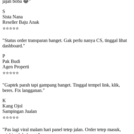
jajan boba 😂"
S
Sista Nana
Reseller Baju Anak
⭐
⭐
⭐
⭐
⭐
"Status order transparan banget. Gak perlu nanya CS, tinggal lihat
dashboard."
P
Pak Budi
Agen Properti
⭐
⭐
⭐
⭐
⭐
"Gaptek parah tapi gampang banget. Tinggal tempel link, klik,
beres. Fix langganan."
K
Kang Ojol
Sampingan Jualan
⭐
⭐
⭐
⭐
⭐
"Pas lagi viral malam hari panel tetep jalan. Order tetep masuk,