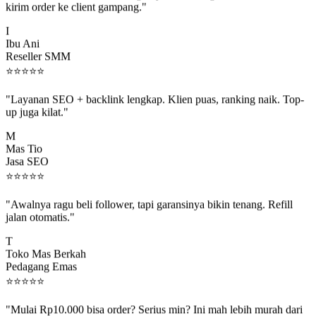
I
Ibu Ani
Reseller SMM
⭐
⭐
⭐
⭐
⭐
"Layanan SEO + backlink lengkap. Klien puas, ranking naik. Top-
up juga kilat."
M
Mas Tio
Jasa SEO
⭐
⭐
⭐
⭐
⭐
"Awalnya ragu beli follower, tapi garansinya bikin tenang. Refill
jalan otomatis."
T
Toko Mas Berkah
Pedagang Emas
⭐
⭐
⭐
⭐
⭐
"Mulai Rp10.000 bisa order? Serius min? Ini mah lebih murah dari
jajan boba 😂"