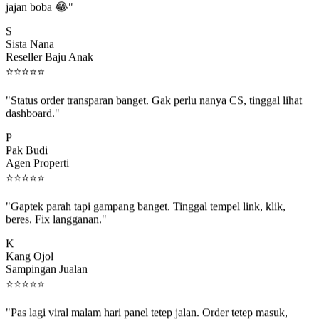
S
Sista Nana
Reseller Baju Anak
⭐
⭐
⭐
⭐
⭐
"Status order transparan banget. Gak perlu nanya CS, tinggal lihat
dashboard."
P
Pak Budi
Agen Properti
⭐
⭐
⭐
⭐
⭐
"Gaptek parah tapi gampang banget. Tinggal tempel link, klik,
beres. Fix langganan."
K
Kang Ojol
Sampingan Jualan
⭐
⭐
⭐
⭐
⭐
"Pas lagi viral malam hari panel tetep jalan. Order tetep masuk,
rejeki gak kelewat."