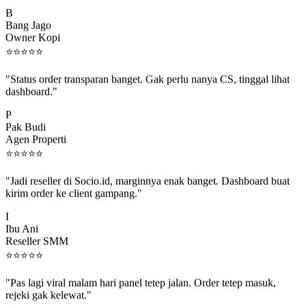
B
Bang Jago
Owner Kopi
⭐
⭐
⭐
⭐
⭐
"Status order transparan banget. Gak perlu nanya CS, tinggal lihat
dashboard."
P
Pak Budi
Agen Properti
⭐
⭐
⭐
⭐
⭐
"Jadi reseller di Socio.id, marginnya enak banget. Dashboard buat
kirim order ke client gampang."
I
Ibu Ani
Reseller SMM
⭐
⭐
⭐
⭐
⭐
"Pas lagi viral malam hari panel tetep jalan. Order tetep masuk,
rejeki gak kelewat."