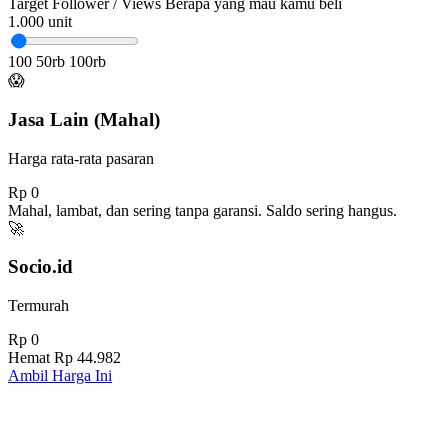
Target Follower / Views
Berapa yang mau kamu beli
1.000
unit
100
50rb
100rb
😱
Jasa Lain (Mahal)
Harga rata-rata pasaran
Rp 0
Mahal, lambat, dan sering tanpa garansi. Saldo sering hangus.
🚀
Socio.id
Termurah
Rp 0
Hemat
Rp 44.982
Ambil Harga Ini