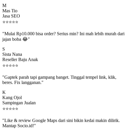
M
Mas Tio
Jasa SEO
⭐
⭐
⭐
⭐
⭐
"Mulai Rp10.000 bisa order? Serius min? Ini mah lebih murah dari
jajan boba 😂"
S
Sista Nana
Reseller Baju Anak
⭐
⭐
⭐
⭐
⭐
"Gaptek parah tapi gampang banget. Tinggal tempel link, klik,
beres. Fix langganan."
K
Kang Ojol
Sampingan Jualan
⭐
⭐
⭐
⭐
⭐
"Like & review Google Maps dari sini bikin kedai makin dilirik.
Mantap Socio.id!"