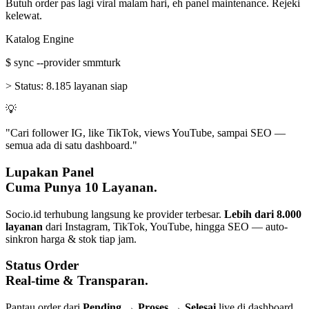
Butuh order pas lagi viral malam hari, eh panel maintenance. Rejeki
kelewat.
Katalog Engine
$
sync --provider smmturk
>
Status:
8.185 layanan siap
💡
"Cari follower IG, like TikTok, views YouTube, sampai SEO —
semua ada di satu dashboard."
Lupakan Panel
Cuma Punya 10 Layanan.
Socio.id terhubung langsung ke provider terbesar.
Lebih dari 8.000
layanan
dari Instagram, TikTok, YouTube, hingga SEO — auto-
sinkron harga & stok tiap jam.
Status Order
Real-time & Transparan.
Pantau order dari
Pending → Proses → Selesai
live di dashboard.