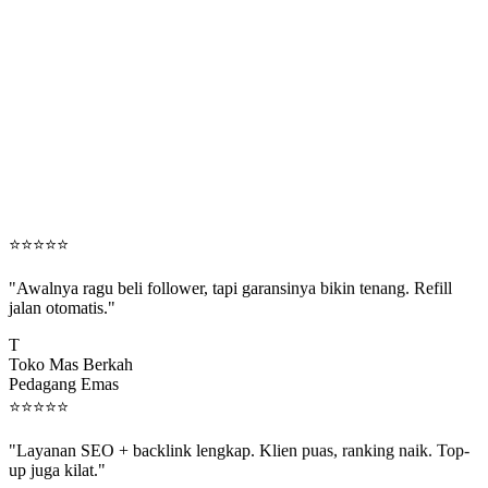
⭐
⭐
⭐
⭐
⭐
"Awalnya ragu beli follower, tapi garansinya bikin tenang. Refill
jalan otomatis."
T
Toko Mas Berkah
Pedagang Emas
⭐
⭐
⭐
⭐
⭐
"Layanan SEO + backlink lengkap. Klien puas, ranking naik. Top-
up juga kilat."