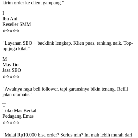
I
Ibu Ani
Reseller SMM
⭐
⭐
⭐
⭐
⭐
"Layanan SEO + backlink lengkap. Klien puas, ranking naik. Top-
up juga kilat."
M
Mas Tio
Jasa SEO
⭐
⭐
⭐
⭐
⭐
"Awalnya ragu beli follower, tapi garansinya bikin tenang. Refill
jalan otomatis."
T
Toko Mas Berkah
Pedagang Emas
⭐
⭐
⭐
⭐
⭐
"Mulai Rp10.000 bisa order? Serius min? Ini mah lebih murah dari
jajan boba 😂"