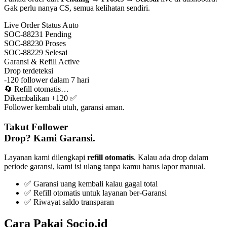
Gak perlu nanya CS, semua kelihatan sendiri.
Live Order Status
Auto
SOC-88231
Pending
SOC-88230
Proses
SOC-88229
Selesai
Garansi & Refill
Active
Drop terdeteksi
-120 follower dalam 7 hari
🔄
Refill otomatis…
Dikembalikan +120 ✅
Follower kembali utuh, garansi aman.
Takut Follower
Drop? Kami Garansi.
Layanan kami dilengkapi
refill otomatis
. Kalau ada drop dalam
periode garansi, kami isi ulang tanpa kamu harus lapor manual.
✅ Garansi uang kembali kalau gagal total
✅ Refill otomatis untuk layanan ber-Garansi
✅ Riwayat saldo transparan
Cara Pakai Socio.id