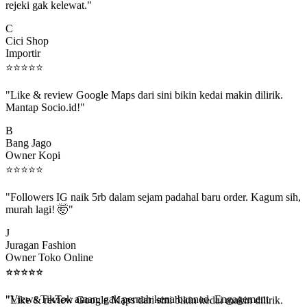
C
Cici Shop
Importir
⭐
⭐
⭐
⭐
⭐
"Like & review Google Maps dari sini bikin kedai makin dilirik.
Mantap Socio.id!"
B
Bang Jago
Owner Kopi
⭐
⭐
⭐
⭐
⭐
"Followers IG naik 5rb dalam sejam padahal baru order. Kagum sih,
murah lagi! 🤯"
J
Juragan Fashion
Owner Toko Online
⭐
⭐
⭐
⭐
⭐
⭐
⭐
⭐
⭐
⭐
"Views TikTok aman, gak pernah kena banned. Engagement
beneran naik, algoritma suka."