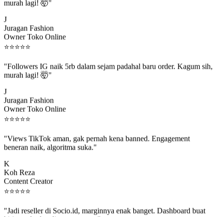
"Followers IG naik 5rb dalam sejam padahal baru order. Kagum sih,
murah lagi! 🤯"
J
Juragan Fashion
Owner Toko Online
⭐
⭐
⭐
⭐
⭐
"Followers IG naik 5rb dalam sejam padahal baru order. Kagum sih,
murah lagi! 🤯"
J
Juragan Fashion
Owner Toko Online
⭐
⭐
⭐
⭐
⭐
"Views TikTok aman, gak pernah kena banned. Engagement
beneran naik, algoritma suka."
K
Koh Reza
Content Creator
⭐
⭐
⭐
⭐
⭐
"Jadi reseller di Socio.id, marginnya enak banget. Dashboard buat