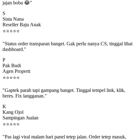
S
Sista Nana
Reseller Baju Anak
⭐
⭐
⭐
⭐
⭐
"Status order transparan banget. Gak perlu nanya CS, tinggal lihat
dashboard."
P
Pak Budi
Agen Properti
⭐
⭐
⭐
⭐
⭐
"Gaptek parah tapi gampang banget. Tinggal tempel link, klik,
beres. Fix langganan."
K
Kang Ojol
Sampingan Jualan
⭐
⭐
⭐
⭐
⭐
"Pas lagi viral malam hari panel tetep jalan. Order tetep masuk,
rejeki gak kelewat."