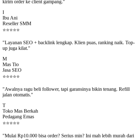
kirim order ke client gampang."
I
Ibu Ani
Reseller SMM
⭐
⭐
⭐
⭐
⭐
"Layanan SEO + backlink lengkap. Klien puas, ranking naik. Top-
up juga kilat."
M
Mas Tio
Jasa SEO
⭐
⭐
⭐
⭐
⭐
"Awalnya ragu beli follower, tapi garansinya bikin tenang. Refill
jalan otomatis."
T
Toko Mas Berkah
Pedagang Emas
⭐
⭐
⭐
⭐
⭐
"Mulai Rp10.000 bisa order? Serius min? Ini mah lebih murah dari