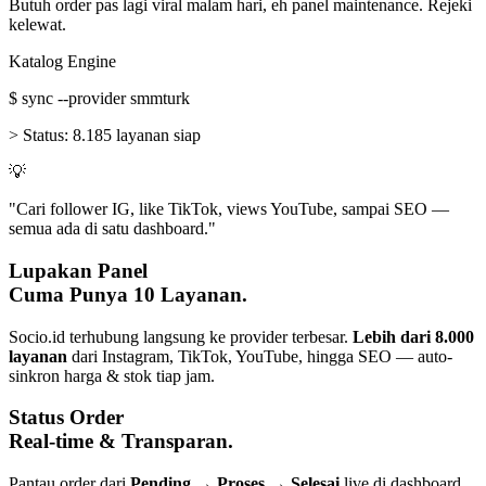
Butuh order pas lagi viral malam hari, eh panel maintenance. Rejeki
kelewat.
Katalog Engine
$
sync --provider smmturk
>
Status:
8.185 layanan siap
💡
"Cari follower IG, like TikTok, views YouTube, sampai SEO —
semua ada di satu dashboard."
Lupakan Panel
Cuma Punya 10 Layanan.
Socio.id terhubung langsung ke provider terbesar.
Lebih dari 8.000
layanan
dari Instagram, TikTok, YouTube, hingga SEO — auto-
sinkron harga & stok tiap jam.
Status Order
Real-time & Transparan.
Pantau order dari
Pending → Proses → Selesai
live di dashboard.