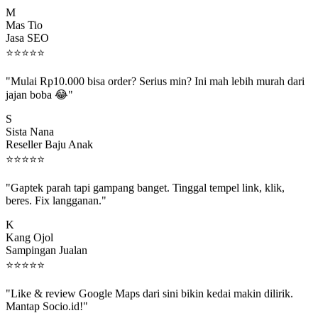
M
Mas Tio
Jasa SEO
⭐
⭐
⭐
⭐
⭐
"Mulai Rp10.000 bisa order? Serius min? Ini mah lebih murah dari
jajan boba 😂"
S
Sista Nana
Reseller Baju Anak
⭐
⭐
⭐
⭐
⭐
"Gaptek parah tapi gampang banget. Tinggal tempel link, klik,
beres. Fix langganan."
K
Kang Ojol
Sampingan Jualan
⭐
⭐
⭐
⭐
⭐
"Like & review Google Maps dari sini bikin kedai makin dilirik.
Mantap Socio.id!"