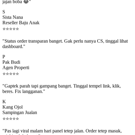
jajan boba 😂"
S
Sista Nana
Reseller Baju Anak
⭐
⭐
⭐
⭐
⭐
"Status order transparan banget. Gak perlu nanya CS, tinggal lihat
dashboard."
P
Pak Budi
Agen Properti
⭐
⭐
⭐
⭐
⭐
"Gaptek parah tapi gampang banget. Tinggal tempel link, klik,
beres. Fix langganan."
K
Kang Ojol
Sampingan Jualan
⭐
⭐
⭐
⭐
⭐
"Pas lagi viral malam hari panel tetep jalan. Order tetep masuk,