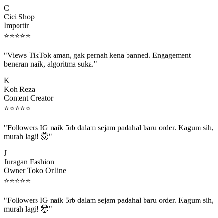
Cici Shop
Importir
⭐
⭐
⭐
⭐
⭐
"Views TikTok aman, gak pernah kena banned. Engagement
beneran naik, algoritma suka."
K
Koh Reza
Content Creator
⭐
⭐
⭐
⭐
⭐
"Followers IG naik 5rb dalam sejam padahal baru order. Kagum sih,
murah lagi! 🤯"
J
Juragan Fashion
Owner Toko Online
⭐
⭐
⭐
⭐
⭐
"Followers IG naik 5rb dalam sejam padahal baru order. Kagum sih,
murah lagi! 🤯"
J