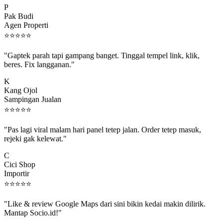
Pak Budi
Agen Properti
⭐
⭐
⭐
⭐
⭐
"Gaptek parah tapi gampang banget. Tinggal tempel link, klik,
beres. Fix langganan."
K
Kang Ojol
Sampingan Jualan
⭐
⭐
⭐
⭐
⭐
"Pas lagi viral malam hari panel tetep jalan. Order tetep masuk,
rejeki gak kelewat."
C
Cici Shop
Importir
⭐
⭐
⭐
⭐
⭐
"Like & review Google Maps dari sini bikin kedai makin dilirik.
Mantap Socio.id!"
B