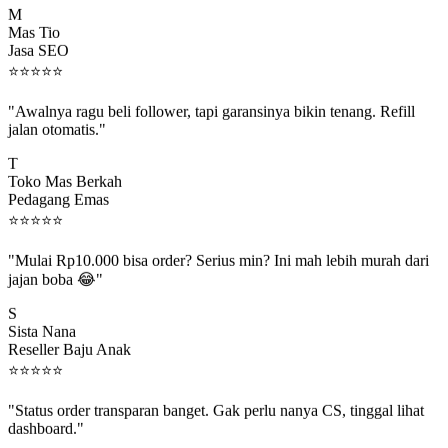
Mas Tio
Jasa SEO
⭐
⭐
⭐
⭐
⭐
"Awalnya ragu beli follower, tapi garansinya bikin tenang. Refill
jalan otomatis."
T
Toko Mas Berkah
Pedagang Emas
⭐
⭐
⭐
⭐
⭐
"Mulai Rp10.000 bisa order? Serius min? Ini mah lebih murah dari
jajan boba 😂"
S
Sista Nana
Reseller Baju Anak
⭐
⭐
⭐
⭐
⭐
"Status order transparan banget. Gak perlu nanya CS, tinggal lihat
dashboard."
P