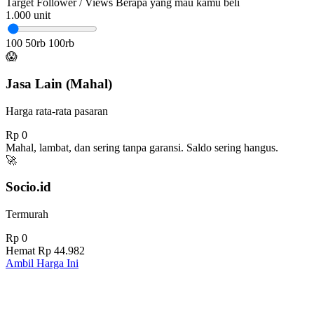
Target Follower / Views
Berapa yang mau kamu beli
1.000
unit
100
50rb
100rb
😱
Jasa Lain (Mahal)
Harga rata-rata pasaran
Rp 0
Mahal, lambat, dan sering tanpa garansi. Saldo sering hangus.
🚀
Socio.id
Termurah
Rp 0
Hemat
Rp 44.982
Ambil Harga Ini