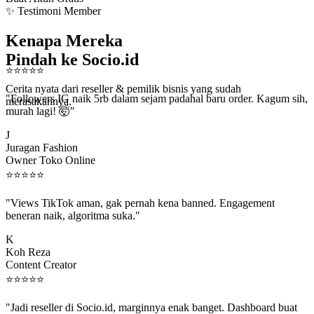
✨ Testimoni Member
Kenapa Mereka
Pindah ke Socio.id
⭐
⭐
⭐
⭐
⭐
"Followers IG naik 5rb dalam sejam padahal baru order. Kagum sih,
Cerita nyata dari reseller & pemilik bisnis yang sudah
murah lagi! 🤯"
merasakannya.
J
Juragan Fashion
Owner Toko Online
⭐
⭐
⭐
⭐
⭐
"Views TikTok aman, gak pernah kena banned. Engagement
beneran naik, algoritma suka."
K
Koh Reza
Content Creator
⭐
⭐
⭐
⭐
⭐
"Jadi reseller di Socio.id, marginnya enak banget. Dashboard buat
kirim order ke client gampang."