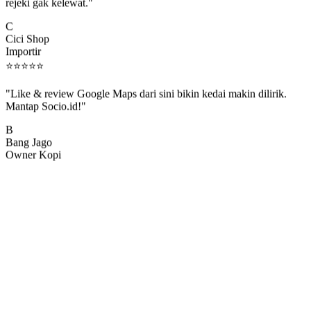
rejeki gak kelewat."
C
Cici Shop
Importir
⭐
⭐
⭐
⭐
⭐
"Like & review Google Maps dari sini bikin kedai makin dilirik.
Mantap Socio.id!"
B
Bang Jago
Owner Kopi