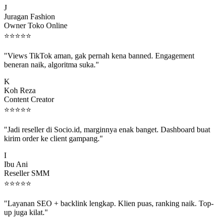
Juragan Fashion
Owner Toko Online
⭐
⭐
⭐
⭐
⭐
"Views TikTok aman, gak pernah kena banned. Engagement
beneran naik, algoritma suka."
K
Koh Reza
Content Creator
⭐
⭐
⭐
⭐
⭐
"Jadi reseller di Socio.id, marginnya enak banget. Dashboard buat
kirim order ke client gampang."
I
Ibu Ani
Reseller SMM
⭐
⭐
⭐
⭐
⭐
"Layanan SEO + backlink lengkap. Klien puas, ranking naik. Top-
up juga kilat."
M