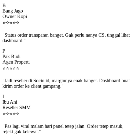
B
Bang Jago
Owner Kopi
⭐
⭐
⭐
⭐
⭐
"Status order transparan banget. Gak perlu nanya CS, tinggal lihat
dashboard."
P
Pak Budi
Agen Properti
⭐
⭐
⭐
⭐
⭐
"Jadi reseller di Socio.id, marginnya enak banget. Dashboard buat
kirim order ke client gampang."
I
Ibu Ani
Reseller SMM
⭐
⭐
⭐
⭐
⭐
"Pas lagi viral malam hari panel tetep jalan. Order tetep masuk,
rejeki gak kelewat."
C