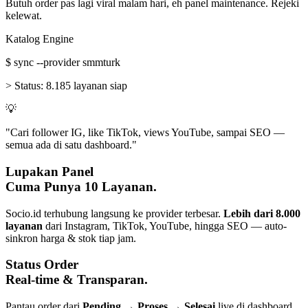
Butuh order pas lagi viral malam hari, eh panel maintenance. Rejeki
kelewat.
Katalog Engine
$
sync --provider smmturk
>
Status:
8.185 layanan siap
💡
"Cari follower IG, like TikTok, views YouTube, sampai SEO —
semua ada di satu dashboard."
Lupakan Panel
Cuma Punya 10 Layanan.
Socio.id terhubung langsung ke provider terbesar.
Lebih dari 8.000
layanan
dari Instagram, TikTok, YouTube, hingga SEO — auto-
sinkron harga & stok tiap jam.
Status Order
Real-time & Transparan.
Pantau order dari
Pending → Proses → Selesai
live di dashboard.