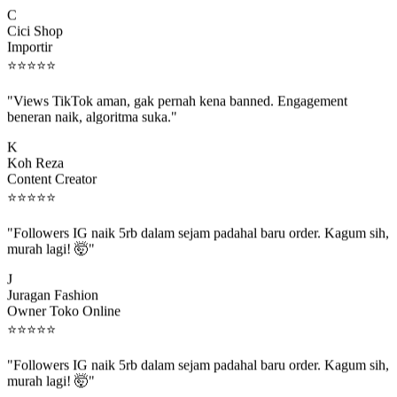
C
Cici Shop
Importir
⭐
⭐
⭐
⭐
⭐
"Views TikTok aman, gak pernah kena banned. Engagement
beneran naik, algoritma suka."
K
Koh Reza
Content Creator
⭐
⭐
⭐
⭐
⭐
"Followers IG naik 5rb dalam sejam padahal baru order. Kagum sih,
murah lagi! 🤯"
J
Juragan Fashion
Owner Toko Online
⭐
⭐
⭐
⭐
⭐
"Followers IG naik 5rb dalam sejam padahal baru order. Kagum sih,
murah lagi! 🤯"