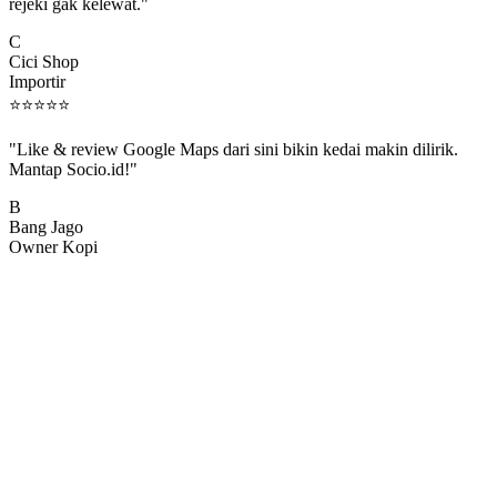
rejeki gak kelewat."
C
Cici Shop
Importir
⭐
⭐
⭐
⭐
⭐
"Like & review Google Maps dari sini bikin kedai makin dilirik.
Mantap Socio.id!"
B
Bang Jago
Owner Kopi