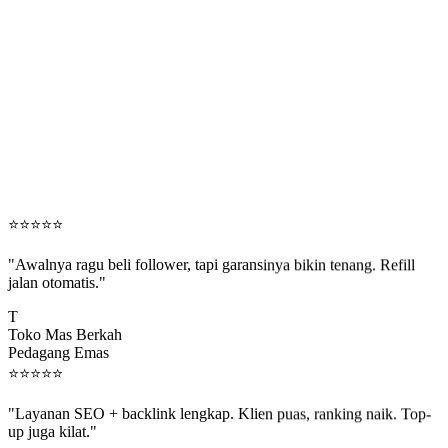
⭐
⭐
⭐
⭐
⭐
"Awalnya ragu beli follower, tapi garansinya bikin tenang. Refill
jalan otomatis."
T
Toko Mas Berkah
Pedagang Emas
⭐
⭐
⭐
⭐
⭐
"Layanan SEO + backlink lengkap. Klien puas, ranking naik. Top-
up juga kilat."