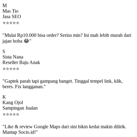
M
Mas Tio
Jasa SEO
⭐
⭐
⭐
⭐
⭐
"Mulai Rp10.000 bisa order? Serius min? Ini mah lebih murah dari
jajan boba 😂"
S
Sista Nana
Reseller Baju Anak
⭐
⭐
⭐
⭐
⭐
"Gaptek parah tapi gampang banget. Tinggal tempel link, klik,
beres. Fix langganan."
K
Kang Ojol
Sampingan Jualan
⭐
⭐
⭐
⭐
⭐
"Like & review Google Maps dari sini bikin kedai makin dilirik.
Mantap Socio.id!"