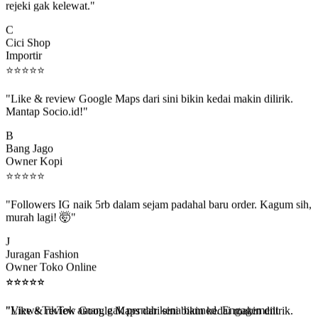
C
Cici Shop
Importir
⭐
⭐
⭐
⭐
⭐
"Like & review Google Maps dari sini bikin kedai makin dilirik.
Mantap Socio.id!"
B
Bang Jago
Owner Kopi
⭐
⭐
⭐
⭐
⭐
"Followers IG naik 5rb dalam sejam padahal baru order. Kagum sih,
murah lagi! 🤯"
J
Juragan Fashion
Owner Toko Online
⭐
⭐
⭐
⭐
⭐
⭐
⭐
⭐
⭐
⭐
"Views TikTok aman, gak pernah kena banned. Engagement
beneran naik, algoritma suka."