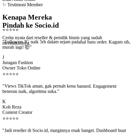
✨ Testimoni Member
Kenapa Mereka
Pindah ke Socio.id
⭐
⭐
⭐
⭐
⭐
Cerita nyata dari reseller & pemilik bisnis yang sudah
"Followers IG naik 5rb dalam sejam padahal baru order. Kagum sih,
merasakannya.
murah lagi! 🤯"
J
Juragan Fashion
Owner Toko Online
⭐
⭐
⭐
⭐
⭐
"Views TikTok aman, gak pernah kena banned. Engagement
beneran naik, algoritma suka."
K
Koh Reza
Content Creator
⭐
⭐
⭐
⭐
⭐
"Jadi reseller di Socio.id, marginnya enak banget. Dashboard buat
kirim order ke client gampang."