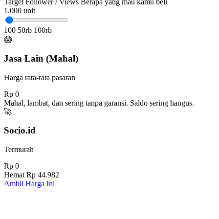
Target Follower / Views
Berapa yang mau kamu beli
1.000
unit
100
50rb
100rb
😱
Jasa Lain (Mahal)
Harga rata-rata pasaran
Rp 0
Mahal, lambat, dan sering tanpa garansi. Saldo sering hangus.
🚀
Socio.id
Termurah
Rp 0
Hemat
Rp 44.982
Ambil Harga Ini