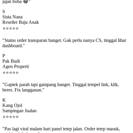
jajan boba 😂"
S
Sista Nana
Reseller Baju Anak
⭐
⭐
⭐
⭐
⭐
"Status order transparan banget. Gak perlu nanya CS, tinggal lihat
dashboard."
P
Pak Budi
Agen Properti
⭐
⭐
⭐
⭐
⭐
"Gaptek parah tapi gampang banget. Tinggal tempel link, klik,
beres. Fix langganan."
K
Kang Ojol
Sampingan Jualan
⭐
⭐
⭐
⭐
⭐
"Pas lagi viral malam hari panel tetep jalan. Order tetep masuk,