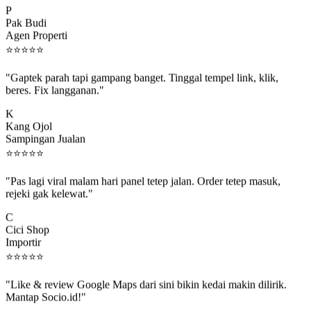
Pak Budi
Agen Properti
⭐
⭐
⭐
⭐
⭐
"Gaptek parah tapi gampang banget. Tinggal tempel link, klik,
beres. Fix langganan."
K
Kang Ojol
Sampingan Jualan
⭐
⭐
⭐
⭐
⭐
"Pas lagi viral malam hari panel tetep jalan. Order tetep masuk,
rejeki gak kelewat."
C
Cici Shop
Importir
⭐
⭐
⭐
⭐
⭐
"Like & review Google Maps dari sini bikin kedai makin dilirik.
Mantap Socio.id!"
B