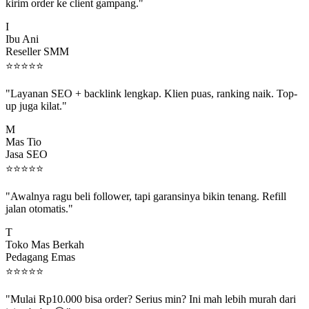
kirim order ke client gampang."
I
Ibu Ani
Reseller SMM
⭐
⭐
⭐
⭐
⭐
"Layanan SEO + backlink lengkap. Klien puas, ranking naik. Top-
up juga kilat."
M
Mas Tio
Jasa SEO
⭐
⭐
⭐
⭐
⭐
"Awalnya ragu beli follower, tapi garansinya bikin tenang. Refill
jalan otomatis."
T
Toko Mas Berkah
Pedagang Emas
⭐
⭐
⭐
⭐
⭐
"Mulai Rp10.000 bisa order? Serius min? Ini mah lebih murah dari