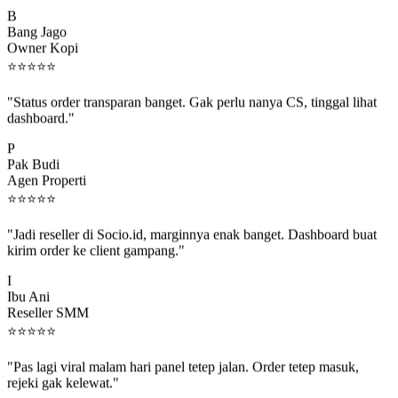
B
Bang Jago
Owner Kopi
⭐
⭐
⭐
⭐
⭐
"Status order transparan banget. Gak perlu nanya CS, tinggal lihat
dashboard."
P
Pak Budi
Agen Properti
⭐
⭐
⭐
⭐
⭐
"Jadi reseller di Socio.id, marginnya enak banget. Dashboard buat
kirim order ke client gampang."
I
Ibu Ani
Reseller SMM
⭐
⭐
⭐
⭐
⭐
"Pas lagi viral malam hari panel tetep jalan. Order tetep masuk,
rejeki gak kelewat."