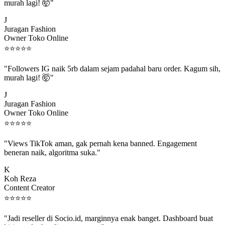
murah lagi! 🤯"
J
Juragan Fashion
Owner Toko Online
⭐
⭐
⭐
⭐
⭐
"Followers IG naik 5rb dalam sejam padahal baru order. Kagum sih,
murah lagi! 🤯"
J
Juragan Fashion
Owner Toko Online
⭐
⭐
⭐
⭐
⭐
"Views TikTok aman, gak pernah kena banned. Engagement
beneran naik, algoritma suka."
K
Koh Reza
Content Creator
⭐
⭐
⭐
⭐
⭐
"Jadi reseller di Socio.id, marginnya enak banget. Dashboard buat