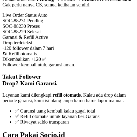
Gak perlu nanya CS, semua kelihatan sendiri.
Live Order Status
Auto
SOC-88231
Pending
SOC-88230
Proses
SOC-88229
Selesai
Garansi & Refill
Active
Drop terdeteksi
-120 follower dalam 7 hari
🔄
Refill otomatis…
Dikembalikan +120 ✅
Follower kembali utuh, garansi aman.
Takut Follower
Drop? Kami Garansi.
Layanan kami dilengkapi
refill otomatis
. Kalau ada drop dalam
periode garansi, kami isi ulang tanpa kamu harus lapor manual.
✅ Garansi uang kembali kalau gagal total
✅ Refill otomatis untuk layanan ber-Garansi
✅ Riwayat saldo transparan
Cara Pakai Socio.id