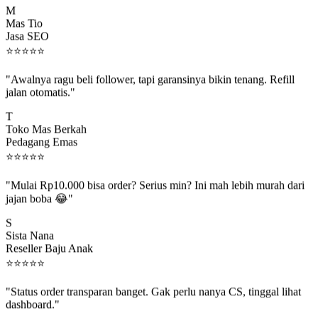
Mas Tio
Jasa SEO
⭐
⭐
⭐
⭐
⭐
"Awalnya ragu beli follower, tapi garansinya bikin tenang. Refill
jalan otomatis."
T
Toko Mas Berkah
Pedagang Emas
⭐
⭐
⭐
⭐
⭐
"Mulai Rp10.000 bisa order? Serius min? Ini mah lebih murah dari
jajan boba 😂"
S
Sista Nana
Reseller Baju Anak
⭐
⭐
⭐
⭐
⭐
"Status order transparan banget. Gak perlu nanya CS, tinggal lihat
dashboard."
P