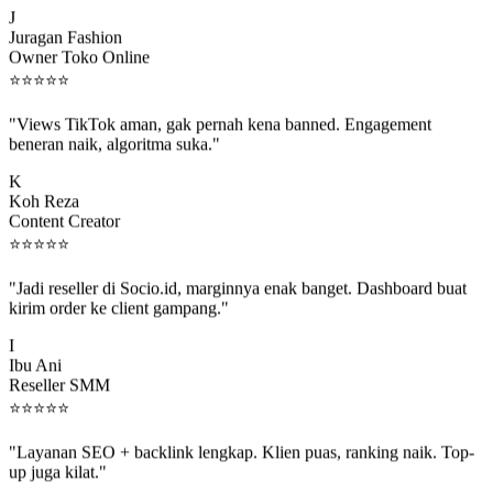
J
Juragan Fashion
Owner Toko Online
⭐
⭐
⭐
⭐
⭐
"Views TikTok aman, gak pernah kena banned. Engagement
beneran naik, algoritma suka."
K
Koh Reza
Content Creator
⭐
⭐
⭐
⭐
⭐
"Jadi reseller di Socio.id, marginnya enak banget. Dashboard buat
kirim order ke client gampang."
I
Ibu Ani
Reseller SMM
⭐
⭐
⭐
⭐
⭐
"Layanan SEO + backlink lengkap. Klien puas, ranking naik. Top-
up juga kilat."
M