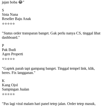
S
Sista Nana
Reseller Baju Anak
⭐
⭐
⭐
⭐
⭐
"Status order transparan banget. Gak perlu nanya CS, tinggal lihat
dashboard."
P
Pak Budi
Agen Properti
⭐
⭐
⭐
⭐
⭐
"Gaptek parah tapi gampang banget. Tinggal tempel link, klik,
beres. Fix langganan."
K
Kang Ojol
Sampingan Jualan
⭐
⭐
⭐
⭐
⭐
"Pas lagi viral malam hari panel tetep jalan. Order tetep masuk,
rejeki gak kelewat."