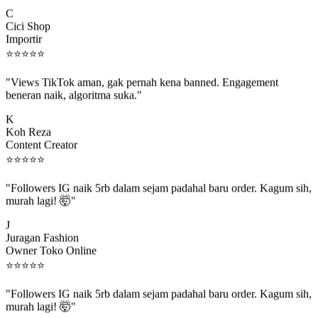
C
Cici Shop
Importir
⭐
⭐
⭐
⭐
⭐
"Views TikTok aman, gak pernah kena banned. Engagement
beneran naik, algoritma suka."
K
Koh Reza
Content Creator
⭐
⭐
⭐
⭐
⭐
"Followers IG naik 5rb dalam sejam padahal baru order. Kagum sih,
murah lagi! 🤯"
J
Juragan Fashion
Owner Toko Online
⭐
⭐
⭐
⭐
⭐
"Followers IG naik 5rb dalam sejam padahal baru order. Kagum sih,
murah lagi! 🤯"