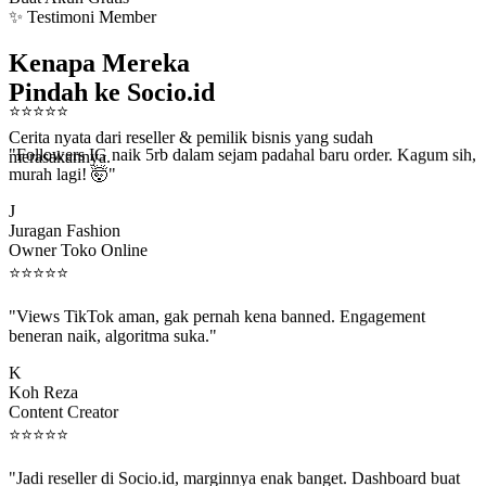
✨ Testimoni Member
Kenapa Mereka
Pindah ke Socio.id
⭐
⭐
⭐
⭐
⭐
Cerita nyata dari reseller & pemilik bisnis yang sudah
"Followers IG naik 5rb dalam sejam padahal baru order. Kagum sih,
merasakannya.
murah lagi! 🤯"
J
Juragan Fashion
Owner Toko Online
⭐
⭐
⭐
⭐
⭐
"Views TikTok aman, gak pernah kena banned. Engagement
beneran naik, algoritma suka."
K
Koh Reza
Content Creator
⭐
⭐
⭐
⭐
⭐
"Jadi reseller di Socio.id, marginnya enak banget. Dashboard buat
kirim order ke client gampang."