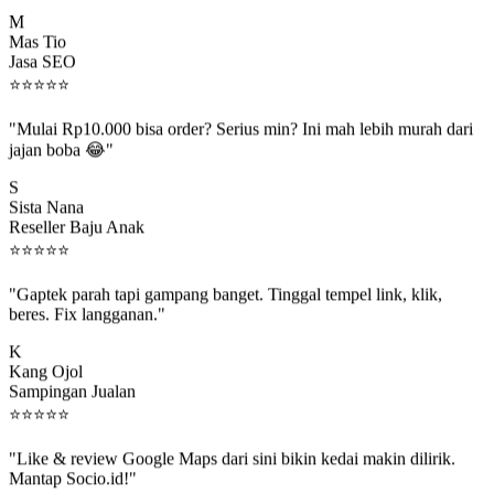
M
Mas Tio
Jasa SEO
⭐
⭐
⭐
⭐
⭐
"Mulai Rp10.000 bisa order? Serius min? Ini mah lebih murah dari
jajan boba 😂"
S
Sista Nana
Reseller Baju Anak
⭐
⭐
⭐
⭐
⭐
"Gaptek parah tapi gampang banget. Tinggal tempel link, klik,
beres. Fix langganan."
K
Kang Ojol
Sampingan Jualan
⭐
⭐
⭐
⭐
⭐
"Like & review Google Maps dari sini bikin kedai makin dilirik.
Mantap Socio.id!"