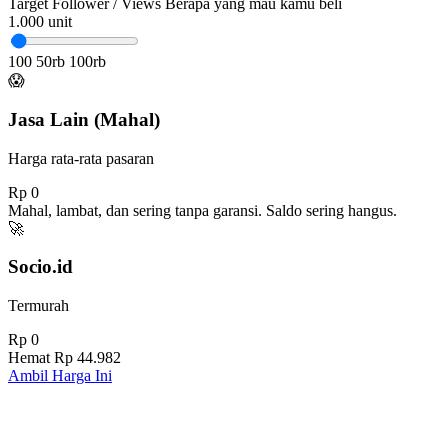
Target Follower / Views
Berapa yang mau kamu beli
1.000
unit
100
50rb
100rb
😱
Jasa Lain (Mahal)
Harga rata-rata pasaran
Rp 0
Mahal, lambat, dan sering tanpa garansi. Saldo sering hangus.
🚀
Socio.id
Termurah
Rp 0
Hemat
Rp 44.982
Ambil Harga Ini