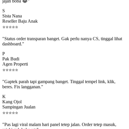
jajan boba 😂"
S
Sista Nana
Reseller Baju Anak
⭐
⭐
⭐
⭐
⭐
"Status order transparan banget. Gak perlu nanya CS, tinggal lihat
dashboard."
P
Pak Budi
Agen Properti
⭐
⭐
⭐
⭐
⭐
"Gaptek parah tapi gampang banget. Tinggal tempel link, klik,
beres. Fix langganan."
K
Kang Ojol
Sampingan Jualan
⭐
⭐
⭐
⭐
⭐
"Pas lagi viral malam hari panel tetep jalan. Order tetep masuk,