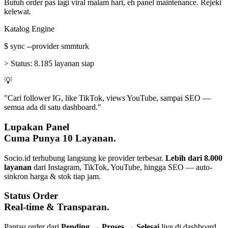
Butuh order pas lagi viral malam hari, eh panel maintenance. Rejeki
kelewat.
Katalog Engine
$
sync --provider smmturk
>
Status:
8.185 layanan siap
💡
"Cari follower IG, like TikTok, views YouTube, sampai SEO —
semua ada di satu dashboard."
Lupakan Panel
Cuma Punya 10 Layanan.
Socio.id terhubung langsung ke provider terbesar.
Lebih dari 8.000
layanan
dari Instagram, TikTok, YouTube, hingga SEO — auto-
sinkron harga & stok tiap jam.
Status Order
Real-time & Transparan.
Pantau order dari
Pending → Proses → Selesai
live di dashboard.