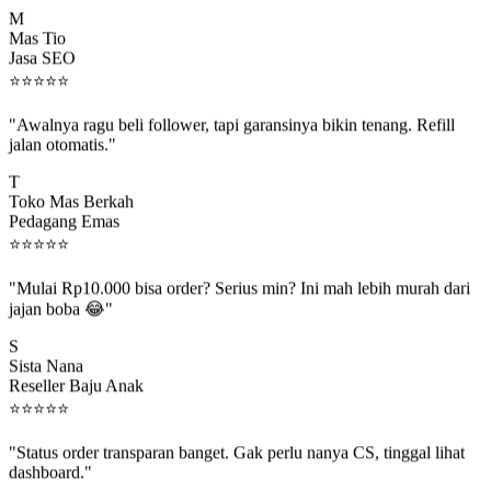
M
Mas Tio
Jasa SEO
⭐
⭐
⭐
⭐
⭐
"Awalnya ragu beli follower, tapi garansinya bikin tenang. Refill
jalan otomatis."
T
Toko Mas Berkah
Pedagang Emas
⭐
⭐
⭐
⭐
⭐
"Mulai Rp10.000 bisa order? Serius min? Ini mah lebih murah dari
jajan boba 😂"
S
Sista Nana
Reseller Baju Anak
⭐
⭐
⭐
⭐
⭐
"Status order transparan banget. Gak perlu nanya CS, tinggal lihat
dashboard."