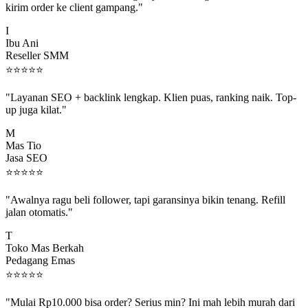
I
Ibu Ani
Reseller SMM
⭐
⭐
⭐
⭐
⭐
"Layanan SEO + backlink lengkap. Klien puas, ranking naik. Top-
up juga kilat."
M
Mas Tio
Jasa SEO
⭐
⭐
⭐
⭐
⭐
"Awalnya ragu beli follower, tapi garansinya bikin tenang. Refill
jalan otomatis."
T
Toko Mas Berkah
Pedagang Emas
⭐
⭐
⭐
⭐
⭐
"Mulai Rp10.000 bisa order? Serius min? Ini mah lebih murah dari
jajan boba 😂"