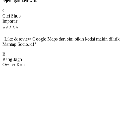
rejeki gak kelewat."
C
Cici Shop
Importir
⭐
⭐
⭐
⭐
⭐
"Like & review Google Maps dari sini bikin kedai makin dilirik.
Mantap Socio.id!"
B
Bang Jago
Owner Kopi