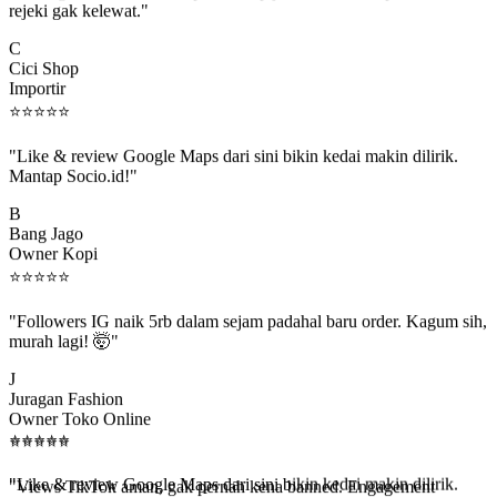
C
Cici Shop
Importir
⭐
⭐
⭐
⭐
⭐
"Like & review Google Maps dari sini bikin kedai makin dilirik.
Mantap Socio.id!"
B
Bang Jago
Owner Kopi
⭐
⭐
⭐
⭐
⭐
"Followers IG naik 5rb dalam sejam padahal baru order. Kagum sih,
murah lagi! 🤯"
J
Juragan Fashion
Owner Toko Online
⭐
⭐
⭐
⭐
⭐
⭐
⭐
⭐
⭐
⭐
"Views TikTok aman, gak pernah kena banned. Engagement
beneran naik, algoritma suka."