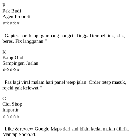
P
Pak Budi
Agen Properti
⭐
⭐
⭐
⭐
⭐
"Gaptek parah tapi gampang banget. Tinggal tempel link, klik,
beres. Fix langganan."
K
Kang Ojol
Sampingan Jualan
⭐
⭐
⭐
⭐
⭐
"Pas lagi viral malam hari panel tetep jalan. Order tetep masuk,
rejeki gak kelewat."
C
Cici Shop
Importir
⭐
⭐
⭐
⭐
⭐
"Like & review Google Maps dari sini bikin kedai makin dilirik.
Mantap Socio.id!"
B