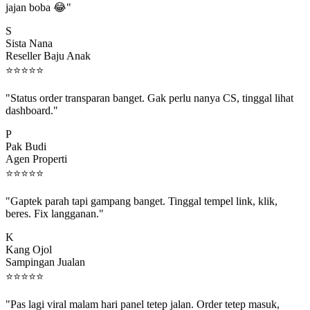
S
Sista Nana
Reseller Baju Anak
⭐
⭐
⭐
⭐
⭐
"Status order transparan banget. Gak perlu nanya CS, tinggal lihat
dashboard."
P
Pak Budi
Agen Properti
⭐
⭐
⭐
⭐
⭐
"Gaptek parah tapi gampang banget. Tinggal tempel link, klik,
beres. Fix langganan."
K
Kang Ojol
Sampingan Jualan
⭐
⭐
⭐
⭐
⭐
"Pas lagi viral malam hari panel tetep jalan. Order tetep masuk,
rejeki gak kelewat."