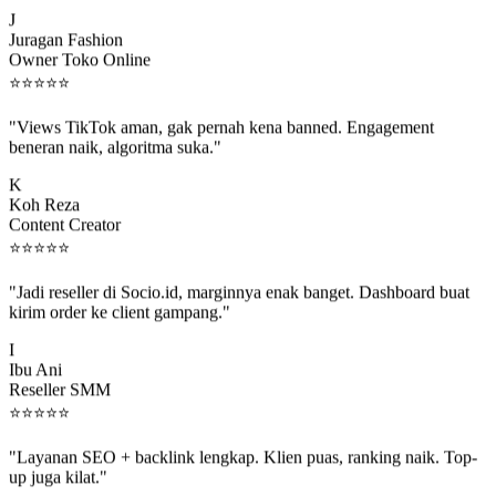
J
Juragan Fashion
Owner Toko Online
⭐
⭐
⭐
⭐
⭐
"Views TikTok aman, gak pernah kena banned. Engagement
beneran naik, algoritma suka."
K
Koh Reza
Content Creator
⭐
⭐
⭐
⭐
⭐
"Jadi reseller di Socio.id, marginnya enak banget. Dashboard buat
kirim order ke client gampang."
I
Ibu Ani
Reseller SMM
⭐
⭐
⭐
⭐
⭐
"Layanan SEO + backlink lengkap. Klien puas, ranking naik. Top-
up juga kilat."