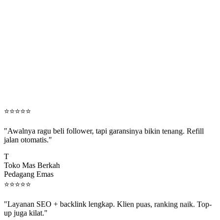
⭐
⭐
⭐
⭐
⭐
"Awalnya ragu beli follower, tapi garansinya bikin tenang. Refill
jalan otomatis."
T
Toko Mas Berkah
Pedagang Emas
⭐
⭐
⭐
⭐
⭐
"Layanan SEO + backlink lengkap. Klien puas, ranking naik. Top-
up juga kilat."