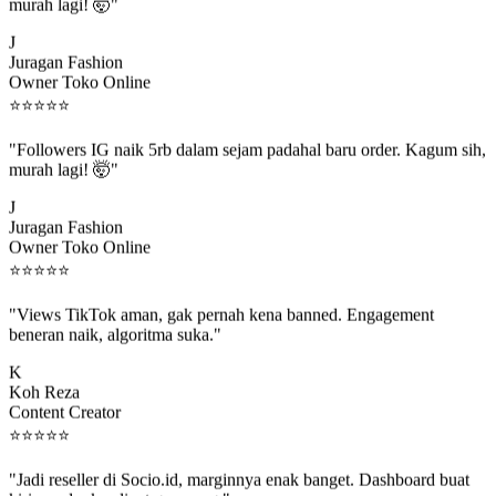
murah lagi! 🤯"
J
Juragan Fashion
Owner Toko Online
⭐
⭐
⭐
⭐
⭐
"Followers IG naik 5rb dalam sejam padahal baru order. Kagum sih,
murah lagi! 🤯"
J
Juragan Fashion
Owner Toko Online
⭐
⭐
⭐
⭐
⭐
"Views TikTok aman, gak pernah kena banned. Engagement
beneran naik, algoritma suka."
K
Koh Reza
Content Creator
⭐
⭐
⭐
⭐
⭐
"Jadi reseller di Socio.id, marginnya enak banget. Dashboard buat