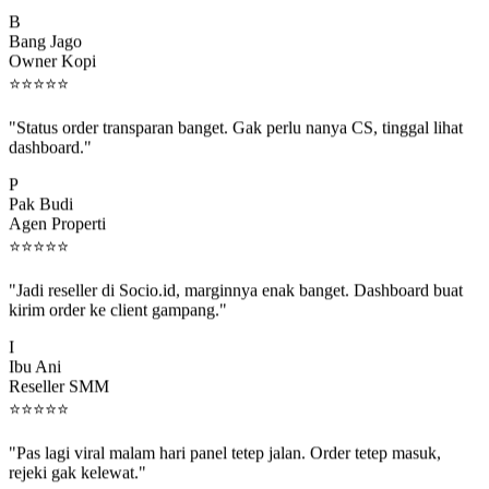
B
Bang Jago
Owner Kopi
⭐
⭐
⭐
⭐
⭐
"Status order transparan banget. Gak perlu nanya CS, tinggal lihat
dashboard."
P
Pak Budi
Agen Properti
⭐
⭐
⭐
⭐
⭐
"Jadi reseller di Socio.id, marginnya enak banget. Dashboard buat
kirim order ke client gampang."
I
Ibu Ani
Reseller SMM
⭐
⭐
⭐
⭐
⭐
"Pas lagi viral malam hari panel tetep jalan. Order tetep masuk,
rejeki gak kelewat."