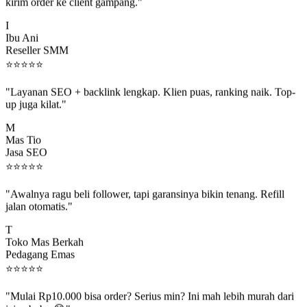
kirim order ke client gampang."
I
Ibu Ani
Reseller SMM
⭐
⭐
⭐
⭐
⭐
"Layanan SEO + backlink lengkap. Klien puas, ranking naik. Top-
up juga kilat."
M
Mas Tio
Jasa SEO
⭐
⭐
⭐
⭐
⭐
"Awalnya ragu beli follower, tapi garansinya bikin tenang. Refill
jalan otomatis."
T
Toko Mas Berkah
Pedagang Emas
⭐
⭐
⭐
⭐
⭐
"Mulai Rp10.000 bisa order? Serius min? Ini mah lebih murah dari