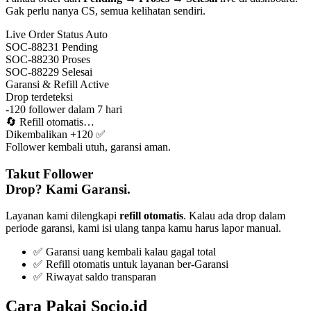
Gak perlu nanya CS, semua kelihatan sendiri.
Live Order Status
Auto
SOC-88231
Pending
SOC-88230
Proses
SOC-88229
Selesai
Garansi & Refill
Active
Drop terdeteksi
-120 follower dalam 7 hari
🔄
Refill otomatis…
Dikembalikan +120 ✅
Follower kembali utuh, garansi aman.
Takut Follower
Drop? Kami Garansi.
Layanan kami dilengkapi
refill otomatis
. Kalau ada drop dalam
periode garansi, kami isi ulang tanpa kamu harus lapor manual.
✅ Garansi uang kembali kalau gagal total
✅ Refill otomatis untuk layanan ber-Garansi
✅ Riwayat saldo transparan
Cara Pakai Socio.id