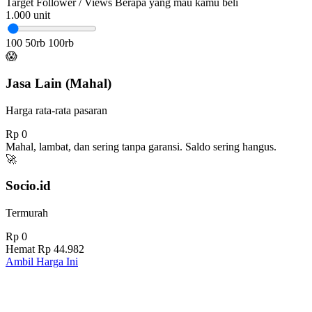
Target Follower / Views
Berapa yang mau kamu beli
1.000
unit
100
50rb
100rb
😱
Jasa Lain (Mahal)
Harga rata-rata pasaran
Rp 0
Mahal, lambat, dan sering tanpa garansi. Saldo sering hangus.
🚀
Socio.id
Termurah
Rp 0
Hemat
Rp 44.982
Ambil Harga Ini