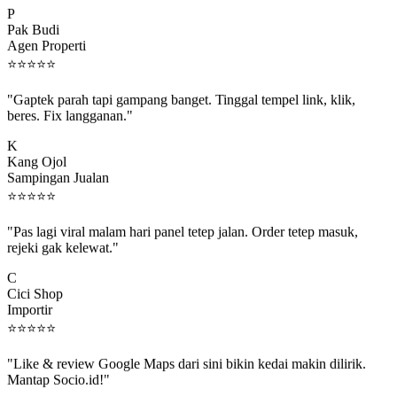
Pak Budi
Agen Properti
⭐
⭐
⭐
⭐
⭐
"Gaptek parah tapi gampang banget. Tinggal tempel link, klik,
beres. Fix langganan."
K
Kang Ojol
Sampingan Jualan
⭐
⭐
⭐
⭐
⭐
"Pas lagi viral malam hari panel tetep jalan. Order tetep masuk,
rejeki gak kelewat."
C
Cici Shop
Importir
⭐
⭐
⭐
⭐
⭐
"Like & review Google Maps dari sini bikin kedai makin dilirik.
Mantap Socio.id!"
B