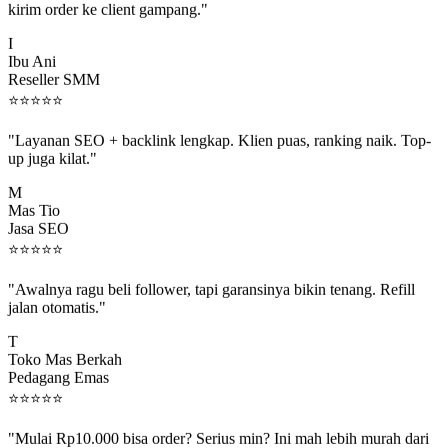
I
Ibu Ani
Reseller SMM
⭐
⭐
⭐
⭐
⭐
"Layanan SEO + backlink lengkap. Klien puas, ranking naik. Top-
up juga kilat."
M
Mas Tio
Jasa SEO
⭐
⭐
⭐
⭐
⭐
"Awalnya ragu beli follower, tapi garansinya bikin tenang. Refill
jalan otomatis."
T
Toko Mas Berkah
Pedagang Emas
⭐
⭐
⭐
⭐
⭐
"Mulai Rp10.000 bisa order? Serius min? Ini mah lebih murah dari
jajan boba 😂"