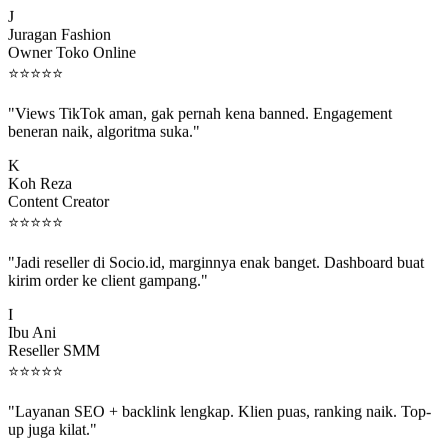
Juragan Fashion
Owner Toko Online
⭐
⭐
⭐
⭐
⭐
"Views TikTok aman, gak pernah kena banned. Engagement
beneran naik, algoritma suka."
K
Koh Reza
Content Creator
⭐
⭐
⭐
⭐
⭐
"Jadi reseller di Socio.id, marginnya enak banget. Dashboard buat
kirim order ke client gampang."
I
Ibu Ani
Reseller SMM
⭐
⭐
⭐
⭐
⭐
"Layanan SEO + backlink lengkap. Klien puas, ranking naik. Top-
up juga kilat."
M