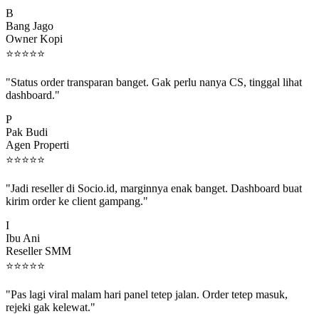
B
Bang Jago
Owner Kopi
⭐
⭐
⭐
⭐
⭐
"Status order transparan banget. Gak perlu nanya CS, tinggal lihat
dashboard."
P
Pak Budi
Agen Properti
⭐
⭐
⭐
⭐
⭐
"Jadi reseller di Socio.id, marginnya enak banget. Dashboard buat
kirim order ke client gampang."
I
Ibu Ani
Reseller SMM
⭐
⭐
⭐
⭐
⭐
"Pas lagi viral malam hari panel tetep jalan. Order tetep masuk,
rejeki gak kelewat."