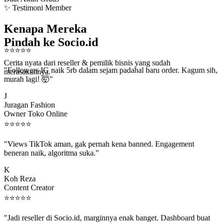
✨ Testimoni Member
Kenapa Mereka
Pindah ke Socio.id
⭐
⭐
⭐
⭐
⭐
Cerita nyata dari reseller & pemilik bisnis yang sudah
"Followers IG naik 5rb dalam sejam padahal baru order. Kagum sih,
merasakannya.
murah lagi! 🤯"
J
Juragan Fashion
Owner Toko Online
⭐
⭐
⭐
⭐
⭐
"Views TikTok aman, gak pernah kena banned. Engagement
beneran naik, algoritma suka."
K
Koh Reza
Content Creator
⭐
⭐
⭐
⭐
⭐
"Jadi reseller di Socio.id, marginnya enak banget. Dashboard buat
kirim order ke client gampang."