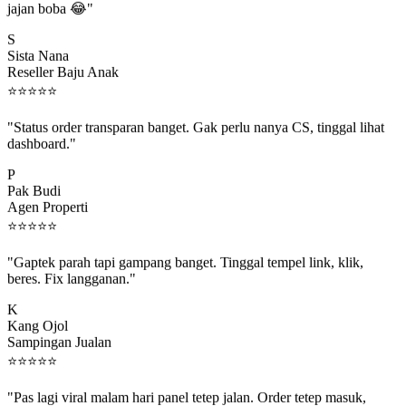
S
Sista Nana
Reseller Baju Anak
⭐
⭐
⭐
⭐
⭐
"Status order transparan banget. Gak perlu nanya CS, tinggal lihat
dashboard."
P
Pak Budi
Agen Properti
⭐
⭐
⭐
⭐
⭐
"Gaptek parah tapi gampang banget. Tinggal tempel link, klik,
beres. Fix langganan."
K
Kang Ojol
Sampingan Jualan
⭐
⭐
⭐
⭐
⭐
"Pas lagi viral malam hari panel tetep jalan. Order tetep masuk,
rejeki gak kelewat."