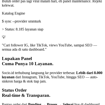
Butuh order pas lagi viral malam hari, eh panel maintenance. Rejeki
kelewat.
Katalog Engine
$
sync --provider smmturk
>
Status:
8.185 layanan siap
💡
"Cari follower IG, like TikTok, views YouTube, sampai SEO —
semua ada di satu dashboard."
Lupakan Panel
Cuma Punya 10 Layanan.
Socio.id terhubung langsung ke provider terbesar.
Lebih dari 8.000
layanan
dari Instagram, TikTok, YouTube, hingga SEO — auto-
sinkron harga & stok tiap jam.
Status Order
Real-time & Transparan.
Pantau order dari
Pending → Proses → Selesai
live di dashboard.