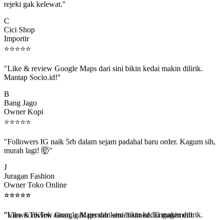
C
Cici Shop
Importir
⭐
⭐
⭐
⭐
⭐
"Like & review Google Maps dari sini bikin kedai makin dilirik.
Mantap Socio.id!"
B
Bang Jago
Owner Kopi
⭐
⭐
⭐
⭐
⭐
"Followers IG naik 5rb dalam sejam padahal baru order. Kagum sih,
murah lagi! 🤯"
J
Juragan Fashion
Owner Toko Online
⭐
⭐
⭐
⭐
⭐
⭐
⭐
⭐
⭐
⭐
"Views TikTok aman, gak pernah kena banned. Engagement
beneran naik, algoritma suka."