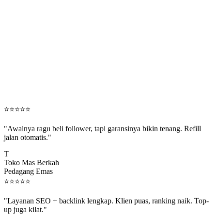
⭐
⭐
⭐
⭐
⭐
"Awalnya ragu beli follower, tapi garansinya bikin tenang. Refill
jalan otomatis."
T
Toko Mas Berkah
Pedagang Emas
⭐
⭐
⭐
⭐
⭐
"Layanan SEO + backlink lengkap. Klien puas, ranking naik. Top-
up juga kilat."