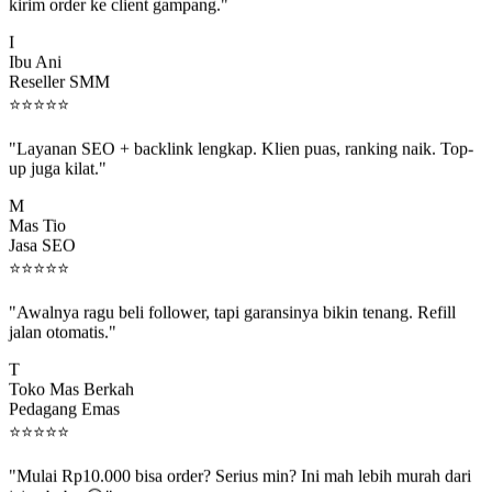
kirim order ke client gampang."
I
Ibu Ani
Reseller SMM
⭐
⭐
⭐
⭐
⭐
"Layanan SEO + backlink lengkap. Klien puas, ranking naik. Top-
up juga kilat."
M
Mas Tio
Jasa SEO
⭐
⭐
⭐
⭐
⭐
"Awalnya ragu beli follower, tapi garansinya bikin tenang. Refill
jalan otomatis."
T
Toko Mas Berkah
Pedagang Emas
⭐
⭐
⭐
⭐
⭐
"Mulai Rp10.000 bisa order? Serius min? Ini mah lebih murah dari