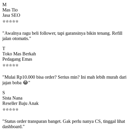
Mas Tio
Jasa SEO
⭐
⭐
⭐
⭐
⭐
"Awalnya ragu beli follower, tapi garansinya bikin tenang. Refill
jalan otomatis."
T
Toko Mas Berkah
Pedagang Emas
⭐
⭐
⭐
⭐
⭐
"Mulai Rp10.000 bisa order? Serius min? Ini mah lebih murah dari
jajan boba 😂"
S
Sista Nana
Reseller Baju Anak
⭐
⭐
⭐
⭐
⭐
"Status order transparan banget. Gak perlu nanya CS, tinggal lihat
dashboard."
P