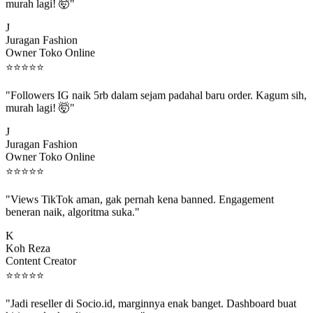
"Followers IG naik 5rb dalam sejam padahal baru order. Kagum sih,
murah lagi! 🤯"
J
Juragan Fashion
Owner Toko Online
⭐
⭐
⭐
⭐
⭐
"Followers IG naik 5rb dalam sejam padahal baru order. Kagum sih,
murah lagi! 🤯"
J
Juragan Fashion
Owner Toko Online
⭐
⭐
⭐
⭐
⭐
"Views TikTok aman, gak pernah kena banned. Engagement
beneran naik, algoritma suka."
K
Koh Reza
Content Creator
⭐
⭐
⭐
⭐
⭐
"Jadi reseller di Socio.id, marginnya enak banget. Dashboard buat