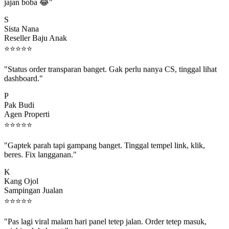
jajan boba 😂"
S
Sista Nana
Reseller Baju Anak
⭐
⭐
⭐
⭐
⭐
"Status order transparan banget. Gak perlu nanya CS, tinggal lihat
dashboard."
P
Pak Budi
Agen Properti
⭐
⭐
⭐
⭐
⭐
"Gaptek parah tapi gampang banget. Tinggal tempel link, klik,
beres. Fix langganan."
K
Kang Ojol
Sampingan Jualan
⭐
⭐
⭐
⭐
⭐
"Pas lagi viral malam hari panel tetep jalan. Order tetep masuk,