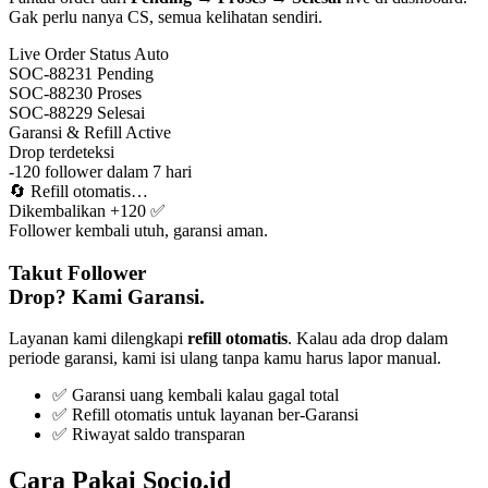
Gak perlu nanya CS, semua kelihatan sendiri.
Live Order Status
Auto
SOC-88231
Pending
SOC-88230
Proses
SOC-88229
Selesai
Garansi & Refill
Active
Drop terdeteksi
-120 follower dalam 7 hari
🔄
Refill otomatis…
Dikembalikan +120 ✅
Follower kembali utuh, garansi aman.
Takut Follower
Drop? Kami Garansi.
Layanan kami dilengkapi
refill otomatis
. Kalau ada drop dalam
periode garansi, kami isi ulang tanpa kamu harus lapor manual.
✅ Garansi uang kembali kalau gagal total
✅ Refill otomatis untuk layanan ber-Garansi
✅ Riwayat saldo transparan
Cara Pakai Socio.id