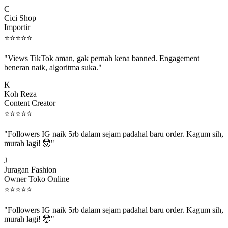
C
Cici Shop
Importir
⭐
⭐
⭐
⭐
⭐
"Views TikTok aman, gak pernah kena banned. Engagement
beneran naik, algoritma suka."
K
Koh Reza
Content Creator
⭐
⭐
⭐
⭐
⭐
"Followers IG naik 5rb dalam sejam padahal baru order. Kagum sih,
murah lagi! 🤯"
J
Juragan Fashion
Owner Toko Online
⭐
⭐
⭐
⭐
⭐
"Followers IG naik 5rb dalam sejam padahal baru order. Kagum sih,
murah lagi! 🤯"
J