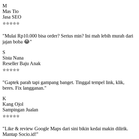
M
Mas Tio
Jasa SEO
⭐
⭐
⭐
⭐
⭐
"Mulai Rp10.000 bisa order? Serius min? Ini mah lebih murah dari
jajan boba 😂"
S
Sista Nana
Reseller Baju Anak
⭐
⭐
⭐
⭐
⭐
"Gaptek parah tapi gampang banget. Tinggal tempel link, klik,
beres. Fix langganan."
K
Kang Ojol
Sampingan Jualan
⭐
⭐
⭐
⭐
⭐
"Like & review Google Maps dari sini bikin kedai makin dilirik.
Mantap Socio.id!"