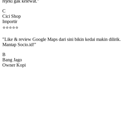
rejeki gak kelewat."
C
Cici Shop
Importir
⭐
⭐
⭐
⭐
⭐
"Like & review Google Maps dari sini bikin kedai makin dilirik.
Mantap Socio.id!"
B
Bang Jago
Owner Kopi