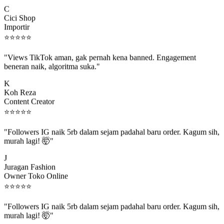
C
Cici Shop
Importir
⭐
⭐
⭐
⭐
⭐
"Views TikTok aman, gak pernah kena banned. Engagement
beneran naik, algoritma suka."
K
Koh Reza
Content Creator
⭐
⭐
⭐
⭐
⭐
"Followers IG naik 5rb dalam sejam padahal baru order. Kagum sih,
murah lagi! 🤯"
J
Juragan Fashion
Owner Toko Online
⭐
⭐
⭐
⭐
⭐
"Followers IG naik 5rb dalam sejam padahal baru order. Kagum sih,
murah lagi! 🤯"