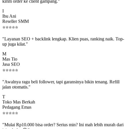
kirim order ke client gampang."
I
Ibu Ani
Reseller SMM
⭐
⭐
⭐
⭐
⭐
"Layanan SEO + backlink lengkap. Klien puas, ranking naik. Top-
up juga kilat."
M
Mas Tio
Jasa SEO
⭐
⭐
⭐
⭐
⭐
"Awalnya ragu beli follower, tapi garansinya bikin tenang. Refill
jalan otomatis."
T
Toko Mas Berkah
Pedagang Emas
⭐
⭐
⭐
⭐
⭐
"Mulai Rp10.000 bisa order? Serius min? Ini mah lebih murah dari