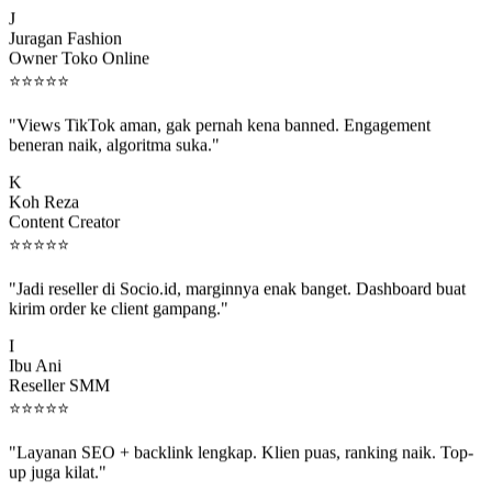
J
Juragan Fashion
Owner Toko Online
⭐
⭐
⭐
⭐
⭐
"Views TikTok aman, gak pernah kena banned. Engagement
beneran naik, algoritma suka."
K
Koh Reza
Content Creator
⭐
⭐
⭐
⭐
⭐
"Jadi reseller di Socio.id, marginnya enak banget. Dashboard buat
kirim order ke client gampang."
I
Ibu Ani
Reseller SMM
⭐
⭐
⭐
⭐
⭐
"Layanan SEO + backlink lengkap. Klien puas, ranking naik. Top-
up juga kilat."
M