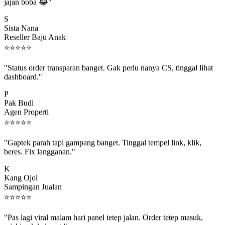
jajan boba 😂"
S
Sista Nana
Reseller Baju Anak
⭐
⭐
⭐
⭐
⭐
"Status order transparan banget. Gak perlu nanya CS, tinggal lihat
dashboard."
P
Pak Budi
Agen Properti
⭐
⭐
⭐
⭐
⭐
"Gaptek parah tapi gampang banget. Tinggal tempel link, klik,
beres. Fix langganan."
K
Kang Ojol
Sampingan Jualan
⭐
⭐
⭐
⭐
⭐
"Pas lagi viral malam hari panel tetep jalan. Order tetep masuk,