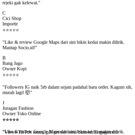
C
Cici Shop
Importir
⭐
⭐
⭐
⭐
⭐
"Like & review Google Maps dari sini bikin kedai makin dilirik.
Mantap Socio.id!"
B
Bang Jago
Owner Kopi
⭐
⭐
⭐
⭐
⭐
"Followers IG naik 5rb dalam sejam padahal baru order. Kagum sih,
murah lagi! 🤯"
J
Juragan Fashion
Owner Toko Online
⭐
⭐
⭐
⭐
⭐
⭐
⭐
⭐
⭐
⭐
"Views TikTok aman, gak pernah kena banned. Engagement
beneran naik, algoritma suka."