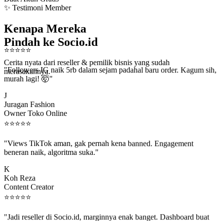
✨ Testimoni Member
Kenapa Mereka
Pindah ke Socio.id
⭐
⭐
⭐
⭐
⭐
Cerita nyata dari reseller & pemilik bisnis yang sudah
"Followers IG naik 5rb dalam sejam padahal baru order. Kagum sih,
merasakannya.
murah lagi! 🤯"
J
Juragan Fashion
Owner Toko Online
⭐
⭐
⭐
⭐
⭐
"Views TikTok aman, gak pernah kena banned. Engagement
beneran naik, algoritma suka."
K
Koh Reza
Content Creator
⭐
⭐
⭐
⭐
⭐
"Jadi reseller di Socio.id, marginnya enak banget. Dashboard buat
kirim order ke client gampang."