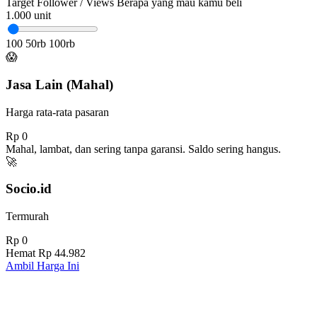
Target Follower / Views
Berapa yang mau kamu beli
1.000
unit
100
50rb
100rb
😱
Jasa Lain (Mahal)
Harga rata-rata pasaran
Rp 0
Mahal, lambat, dan sering tanpa garansi. Saldo sering hangus.
🚀
Socio.id
Termurah
Rp 0
Hemat
Rp 44.982
Ambil Harga Ini