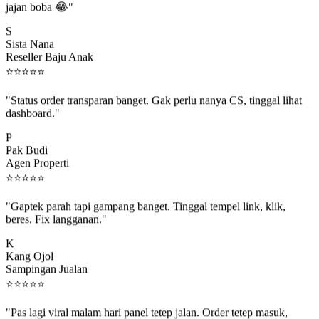
S
Sista Nana
Reseller Baju Anak
⭐
⭐
⭐
⭐
⭐
"Status order transparan banget. Gak perlu nanya CS, tinggal lihat
dashboard."
P
Pak Budi
Agen Properti
⭐
⭐
⭐
⭐
⭐
"Gaptek parah tapi gampang banget. Tinggal tempel link, klik,
beres. Fix langganan."
K
Kang Ojol
Sampingan Jualan
⭐
⭐
⭐
⭐
⭐
"Pas lagi viral malam hari panel tetep jalan. Order tetep masuk,
rejeki gak kelewat."