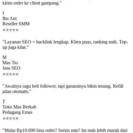
I
Ibu Ani
Reseller SMM
⭐
⭐
⭐
⭐
⭐
"Layanan SEO + backlink lengkap. Klien puas, ranking naik. Top-
up juga kilat."
M
Mas Tio
Jasa SEO
⭐
⭐
⭐
⭐
⭐
"Awalnya ragu beli follower, tapi garansinya bikin tenang. Refill
jalan otomatis."
T
Toko Mas Berkah
Pedagang Emas
⭐
⭐
⭐
⭐
⭐
"Mulai Rp10.000 bisa order? Serius min? Ini mah lebih murah dari
jajan boba 😂"