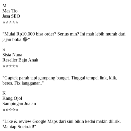
M
Mas Tio
Jasa SEO
⭐
⭐
⭐
⭐
⭐
"Mulai Rp10.000 bisa order? Serius min? Ini mah lebih murah dari
jajan boba 😂"
S
Sista Nana
Reseller Baju Anak
⭐
⭐
⭐
⭐
⭐
"Gaptek parah tapi gampang banget. Tinggal tempel link, klik,
beres. Fix langganan."
K
Kang Ojol
Sampingan Jualan
⭐
⭐
⭐
⭐
⭐
"Like & review Google Maps dari sini bikin kedai makin dilirik.
Mantap Socio.id!"