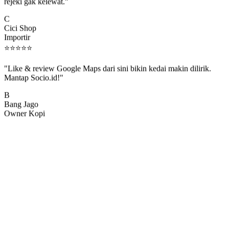
rejeki gak kelewat."
C
Cici Shop
Importir
⭐
⭐
⭐
⭐
⭐
"Like & review Google Maps dari sini bikin kedai makin dilirik.
Mantap Socio.id!"
B
Bang Jago
Owner Kopi