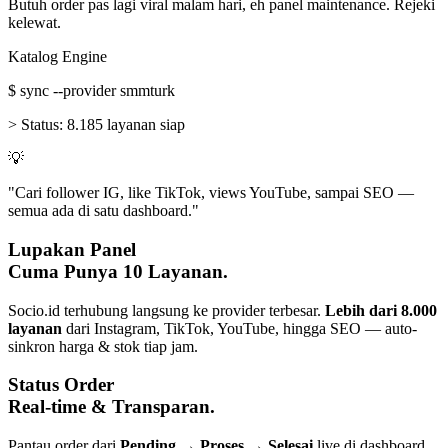
Butuh order pas lagi viral malam hari, eh panel maintenance. Rejeki
kelewat.
Katalog Engine
$
sync --provider smmturk
>
Status:
8.185 layanan siap
💡
"Cari follower IG, like TikTok, views YouTube, sampai SEO —
semua ada di satu dashboard."
Lupakan Panel
Cuma Punya 10 Layanan.
Socio.id terhubung langsung ke provider terbesar.
Lebih dari 8.000
layanan
dari Instagram, TikTok, YouTube, hingga SEO — auto-
sinkron harga & stok tiap jam.
Status Order
Real-time & Transparan.
Pantau order dari
Pending → Proses → Selesai
live di dashboard.