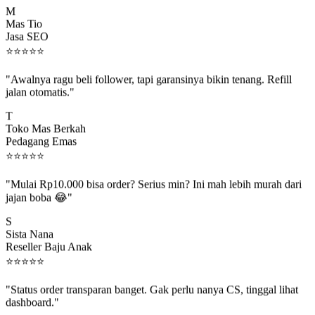
Mas Tio
Jasa SEO
⭐
⭐
⭐
⭐
⭐
"Awalnya ragu beli follower, tapi garansinya bikin tenang. Refill
jalan otomatis."
T
Toko Mas Berkah
Pedagang Emas
⭐
⭐
⭐
⭐
⭐
"Mulai Rp10.000 bisa order? Serius min? Ini mah lebih murah dari
jajan boba 😂"
S
Sista Nana
Reseller Baju Anak
⭐
⭐
⭐
⭐
⭐
"Status order transparan banget. Gak perlu nanya CS, tinggal lihat
dashboard."
P