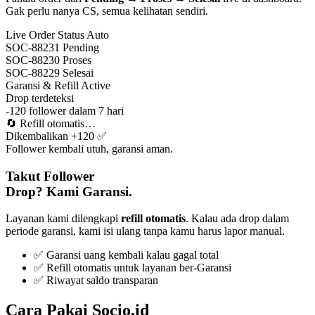
Gak perlu nanya CS, semua kelihatan sendiri.
Live Order Status
Auto
SOC-88231
Pending
SOC-88230
Proses
SOC-88229
Selesai
Garansi & Refill
Active
Drop terdeteksi
-120 follower dalam 7 hari
🔄
Refill otomatis…
Dikembalikan +120 ✅
Follower kembali utuh, garansi aman.
Takut Follower
Drop? Kami Garansi.
Layanan kami dilengkapi
refill otomatis
. Kalau ada drop dalam
periode garansi, kami isi ulang tanpa kamu harus lapor manual.
✅ Garansi uang kembali kalau gagal total
✅ Refill otomatis untuk layanan ber-Garansi
✅ Riwayat saldo transparan
Cara Pakai Socio.id