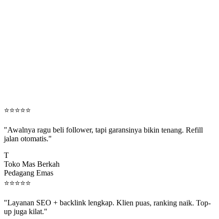
⭐
⭐
⭐
⭐
⭐
"Awalnya ragu beli follower, tapi garansinya bikin tenang. Refill
jalan otomatis."
T
Toko Mas Berkah
Pedagang Emas
⭐
⭐
⭐
⭐
⭐
"Layanan SEO + backlink lengkap. Klien puas, ranking naik. Top-
up juga kilat."