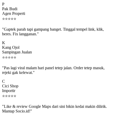
Pak Budi
Agen Properti
⭐
⭐
⭐
⭐
⭐
"Gaptek parah tapi gampang banget. Tinggal tempel link, klik,
beres. Fix langganan."
K
Kang Ojol
Sampingan Jualan
⭐
⭐
⭐
⭐
⭐
"Pas lagi viral malam hari panel tetep jalan. Order tetep masuk,
rejeki gak kelewat."
C
Cici Shop
Importir
⭐
⭐
⭐
⭐
⭐
"Like & review Google Maps dari sini bikin kedai makin dilirik.
Mantap Socio.id!"
B