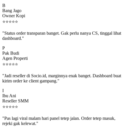
B
Bang Jago
Owner Kopi
⭐
⭐
⭐
⭐
⭐
"Status order transparan banget. Gak perlu nanya CS, tinggal lihat
dashboard."
P
Pak Budi
Agen Properti
⭐
⭐
⭐
⭐
⭐
"Jadi reseller di Socio.id, marginnya enak banget. Dashboard buat
kirim order ke client gampang."
I
Ibu Ani
Reseller SMM
⭐
⭐
⭐
⭐
⭐
"Pas lagi viral malam hari panel tetep jalan. Order tetep masuk,
rejeki gak kelewat."