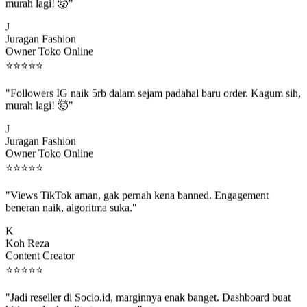
murah lagi! 🤯"
J
Juragan Fashion
Owner Toko Online
⭐
⭐
⭐
⭐
⭐
"Followers IG naik 5rb dalam sejam padahal baru order. Kagum sih,
murah lagi! 🤯"
J
Juragan Fashion
Owner Toko Online
⭐
⭐
⭐
⭐
⭐
"Views TikTok aman, gak pernah kena banned. Engagement
beneran naik, algoritma suka."
K
Koh Reza
Content Creator
⭐
⭐
⭐
⭐
⭐
"Jadi reseller di Socio.id, marginnya enak banget. Dashboard buat