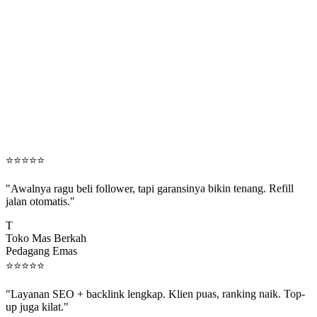
⭐
⭐
⭐
⭐
⭐
"Awalnya ragu beli follower, tapi garansinya bikin tenang. Refill
jalan otomatis."
T
Toko Mas Berkah
Pedagang Emas
⭐
⭐
⭐
⭐
⭐
"Layanan SEO + backlink lengkap. Klien puas, ranking naik. Top-
up juga kilat."