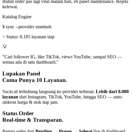
Butuh order pas lagi viral malam hari, eh panel maintenance. Rejeki
kelewat.
Katalog Engine
$
sync --provider smmturk
>
Status:
8.185 layanan siap
💡
"Cari follower IG, like TikTok, views YouTube, sampai SEO —
semua ada di satu dashboard."
Lupakan Panel
Cuma Punya 10 Layanan.
Socio.id terhubung langsung ke provider terbesar.
Lebih dari 8.000
layanan
dari Instagram, TikTok, YouTube, hingga SEO — auto-
sinkron harga & stok tiap jam.
Status Order
Real-time & Transparan.
Pantau order dari
Pending → Proses → Selesai
live di dashboard.