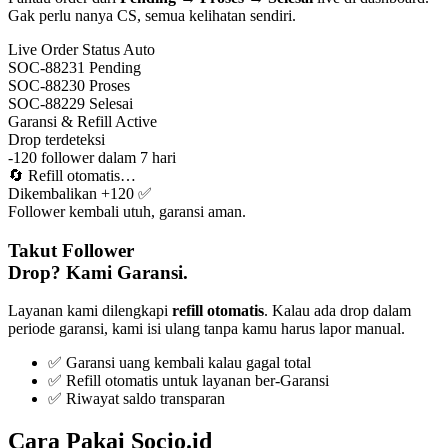
Gak perlu nanya CS, semua kelihatan sendiri.
Live Order Status
Auto
SOC-88231
Pending
SOC-88230
Proses
SOC-88229
Selesai
Garansi & Refill
Active
Drop terdeteksi
-120 follower dalam 7 hari
🔄
Refill otomatis…
Dikembalikan +120 ✅
Follower kembali utuh, garansi aman.
Takut Follower
Drop? Kami Garansi.
Layanan kami dilengkapi
refill otomatis
. Kalau ada drop dalam
periode garansi, kami isi ulang tanpa kamu harus lapor manual.
✅ Garansi uang kembali kalau gagal total
✅ Refill otomatis untuk layanan ber-Garansi
✅ Riwayat saldo transparan
Cara Pakai Socio.id