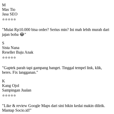
M
Mas Tio
Jasa SEO
⭐
⭐
⭐
⭐
⭐
"Mulai Rp10.000 bisa order? Serius min? Ini mah lebih murah dari
jajan boba 😂"
S
Sista Nana
Reseller Baju Anak
⭐
⭐
⭐
⭐
⭐
"Gaptek parah tapi gampang banget. Tinggal tempel link, klik,
beres. Fix langganan."
K
Kang Ojol
Sampingan Jualan
⭐
⭐
⭐
⭐
⭐
"Like & review Google Maps dari sini bikin kedai makin dilirik.
Mantap Socio.id!"