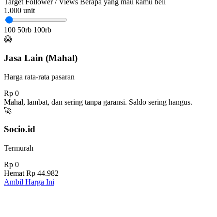
Target Follower / Views
Berapa yang mau kamu beli
1.000
unit
100
50rb
100rb
😱
Jasa Lain (Mahal)
Harga rata-rata pasaran
Rp 0
Mahal, lambat, dan sering tanpa garansi. Saldo sering hangus.
🚀
Socio.id
Termurah
Rp 0
Hemat
Rp 44.982
Ambil Harga Ini