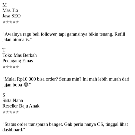
M
Mas Tio
Jasa SEO
⭐
⭐
⭐
⭐
⭐
"Awalnya ragu beli follower, tapi garansinya bikin tenang. Refill
jalan otomatis."
T
Toko Mas Berkah
Pedagang Emas
⭐
⭐
⭐
⭐
⭐
"Mulai Rp10.000 bisa order? Serius min? Ini mah lebih murah dari
jajan boba 😂"
S
Sista Nana
Reseller Baju Anak
⭐
⭐
⭐
⭐
⭐
"Status order transparan banget. Gak perlu nanya CS, tinggal lihat
dashboard."