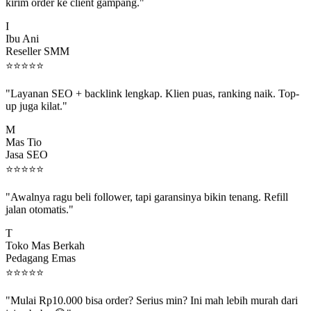
kirim order ke client gampang."
I
Ibu Ani
Reseller SMM
⭐
⭐
⭐
⭐
⭐
"Layanan SEO + backlink lengkap. Klien puas, ranking naik. Top-
up juga kilat."
M
Mas Tio
Jasa SEO
⭐
⭐
⭐
⭐
⭐
"Awalnya ragu beli follower, tapi garansinya bikin tenang. Refill
jalan otomatis."
T
Toko Mas Berkah
Pedagang Emas
⭐
⭐
⭐
⭐
⭐
"Mulai Rp10.000 bisa order? Serius min? Ini mah lebih murah dari