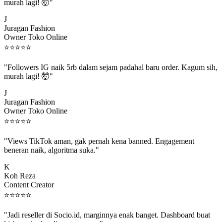
murah lagi! 🤯"
J
Juragan Fashion
Owner Toko Online
⭐
⭐
⭐
⭐
⭐
"Followers IG naik 5rb dalam sejam padahal baru order. Kagum sih,
murah lagi! 🤯"
J
Juragan Fashion
Owner Toko Online
⭐
⭐
⭐
⭐
⭐
"Views TikTok aman, gak pernah kena banned. Engagement
beneran naik, algoritma suka."
K
Koh Reza
Content Creator
⭐
⭐
⭐
⭐
⭐
"Jadi reseller di Socio.id, marginnya enak banget. Dashboard buat