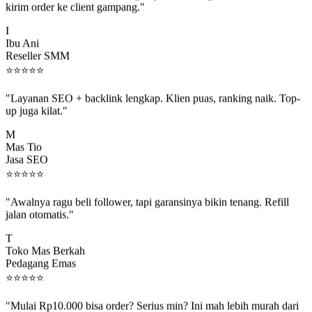
I
Ibu Ani
Reseller SMM
⭐
⭐
⭐
⭐
⭐
"Layanan SEO + backlink lengkap. Klien puas, ranking naik. Top-
up juga kilat."
M
Mas Tio
Jasa SEO
⭐
⭐
⭐
⭐
⭐
"Awalnya ragu beli follower, tapi garansinya bikin tenang. Refill
jalan otomatis."
T
Toko Mas Berkah
Pedagang Emas
⭐
⭐
⭐
⭐
⭐
"Mulai Rp10.000 bisa order? Serius min? Ini mah lebih murah dari
jajan boba 😂"