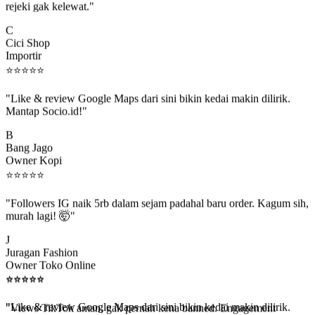
C
Cici Shop
Importir
⭐
⭐
⭐
⭐
⭐
"Like & review Google Maps dari sini bikin kedai makin dilirik.
Mantap Socio.id!"
B
Bang Jago
Owner Kopi
⭐
⭐
⭐
⭐
⭐
"Followers IG naik 5rb dalam sejam padahal baru order. Kagum sih,
murah lagi! 🤯"
J
Juragan Fashion
Owner Toko Online
⭐
⭐
⭐
⭐
⭐
⭐
⭐
⭐
⭐
⭐
"Views TikTok aman, gak pernah kena banned. Engagement
beneran naik, algoritma suka."