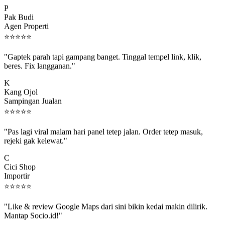
P
Pak Budi
Agen Properti
⭐
⭐
⭐
⭐
⭐
"Gaptek parah tapi gampang banget. Tinggal tempel link, klik,
beres. Fix langganan."
K
Kang Ojol
Sampingan Jualan
⭐
⭐
⭐
⭐
⭐
"Pas lagi viral malam hari panel tetep jalan. Order tetep masuk,
rejeki gak kelewat."
C
Cici Shop
Importir
⭐
⭐
⭐
⭐
⭐
"Like & review Google Maps dari sini bikin kedai makin dilirik.
Mantap Socio.id!"
B