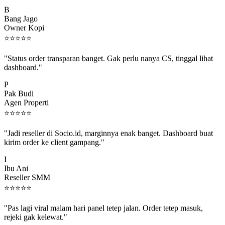
B
Bang Jago
Owner Kopi
⭐
⭐
⭐
⭐
⭐
"Status order transparan banget. Gak perlu nanya CS, tinggal lihat
dashboard."
P
Pak Budi
Agen Properti
⭐
⭐
⭐
⭐
⭐
"Jadi reseller di Socio.id, marginnya enak banget. Dashboard buat
kirim order ke client gampang."
I
Ibu Ani
Reseller SMM
⭐
⭐
⭐
⭐
⭐
"Pas lagi viral malam hari panel tetep jalan. Order tetep masuk,
rejeki gak kelewat."