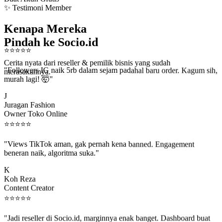
✨ Testimoni Member
Kenapa Mereka
Pindah ke Socio.id
⭐
⭐
⭐
⭐
⭐
Cerita nyata dari reseller & pemilik bisnis yang sudah
"Followers IG naik 5rb dalam sejam padahal baru order. Kagum sih,
merasakannya.
murah lagi! 🤯"
J
Juragan Fashion
Owner Toko Online
⭐
⭐
⭐
⭐
⭐
"Views TikTok aman, gak pernah kena banned. Engagement
beneran naik, algoritma suka."
K
Koh Reza
Content Creator
⭐
⭐
⭐
⭐
⭐
"Jadi reseller di Socio.id, marginnya enak banget. Dashboard buat
kirim order ke client gampang."