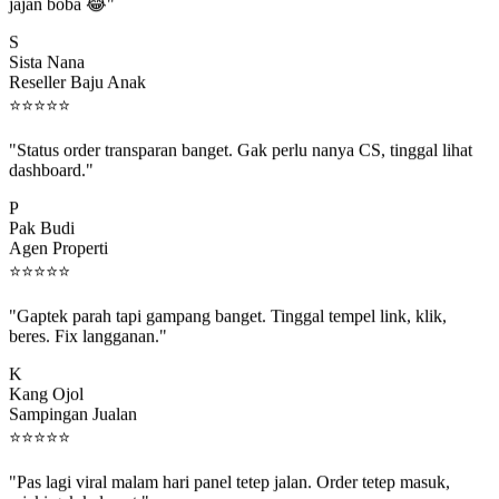
jajan boba 😂"
S
Sista Nana
Reseller Baju Anak
⭐
⭐
⭐
⭐
⭐
"Status order transparan banget. Gak perlu nanya CS, tinggal lihat
dashboard."
P
Pak Budi
Agen Properti
⭐
⭐
⭐
⭐
⭐
"Gaptek parah tapi gampang banget. Tinggal tempel link, klik,
beres. Fix langganan."
K
Kang Ojol
Sampingan Jualan
⭐
⭐
⭐
⭐
⭐
"Pas lagi viral malam hari panel tetep jalan. Order tetep masuk,