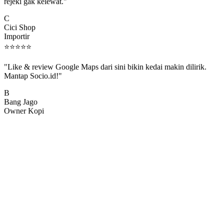
rejeki gak kelewat."
C
Cici Shop
Importir
⭐
⭐
⭐
⭐
⭐
"Like & review Google Maps dari sini bikin kedai makin dilirik.
Mantap Socio.id!"
B
Bang Jago
Owner Kopi