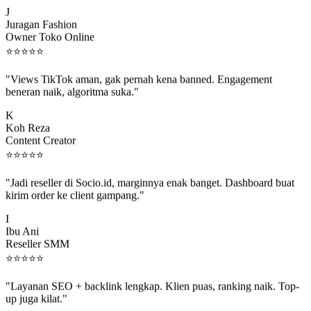
J
Juragan Fashion
Owner Toko Online
⭐
⭐
⭐
⭐
⭐
"Views TikTok aman, gak pernah kena banned. Engagement
beneran naik, algoritma suka."
K
Koh Reza
Content Creator
⭐
⭐
⭐
⭐
⭐
"Jadi reseller di Socio.id, marginnya enak banget. Dashboard buat
kirim order ke client gampang."
I
Ibu Ani
Reseller SMM
⭐
⭐
⭐
⭐
⭐
"Layanan SEO + backlink lengkap. Klien puas, ranking naik. Top-
up juga kilat."