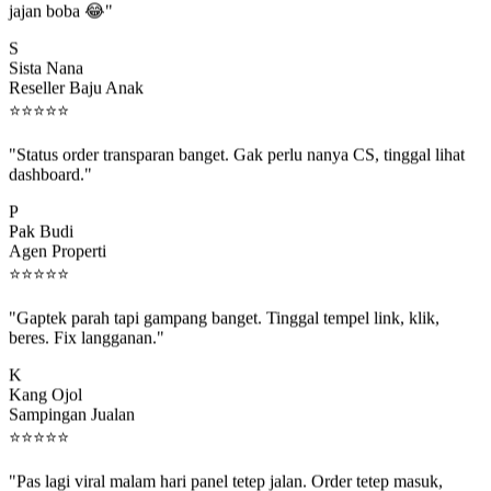
S
Sista Nana
Reseller Baju Anak
⭐
⭐
⭐
⭐
⭐
"Status order transparan banget. Gak perlu nanya CS, tinggal lihat
dashboard."
P
Pak Budi
Agen Properti
⭐
⭐
⭐
⭐
⭐
"Gaptek parah tapi gampang banget. Tinggal tempel link, klik,
beres. Fix langganan."
K
Kang Ojol
Sampingan Jualan
⭐
⭐
⭐
⭐
⭐
"Pas lagi viral malam hari panel tetep jalan. Order tetep masuk,
rejeki gak kelewat."