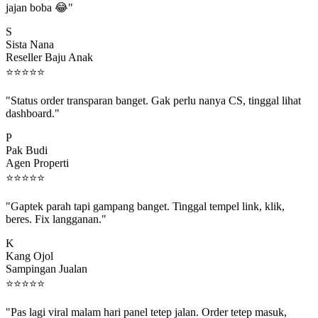
S
Sista Nana
Reseller Baju Anak
⭐
⭐
⭐
⭐
⭐
"Status order transparan banget. Gak perlu nanya CS, tinggal lihat
dashboard."
P
Pak Budi
Agen Properti
⭐
⭐
⭐
⭐
⭐
"Gaptek parah tapi gampang banget. Tinggal tempel link, klik,
beres. Fix langganan."
K
Kang Ojol
Sampingan Jualan
⭐
⭐
⭐
⭐
⭐
"Pas lagi viral malam hari panel tetep jalan. Order tetep masuk,
rejeki gak kelewat."