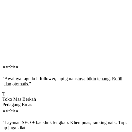
⭐
⭐
⭐
⭐
⭐
"Awalnya ragu beli follower, tapi garansinya bikin tenang. Refill
jalan otomatis."
T
Toko Mas Berkah
Pedagang Emas
⭐
⭐
⭐
⭐
⭐
"Layanan SEO + backlink lengkap. Klien puas, ranking naik. Top-
up juga kilat."