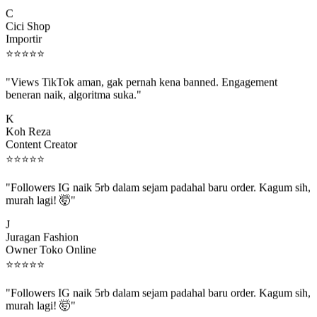
C
Cici Shop
Importir
⭐
⭐
⭐
⭐
⭐
"Views TikTok aman, gak pernah kena banned. Engagement
beneran naik, algoritma suka."
K
Koh Reza
Content Creator
⭐
⭐
⭐
⭐
⭐
"Followers IG naik 5rb dalam sejam padahal baru order. Kagum sih,
murah lagi! 🤯"
J
Juragan Fashion
Owner Toko Online
⭐
⭐
⭐
⭐
⭐
"Followers IG naik 5rb dalam sejam padahal baru order. Kagum sih,
murah lagi! 🤯"