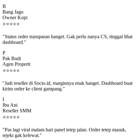
B
Bang Jago
Owner Kopi
⭐
⭐
⭐
⭐
⭐
"Status order transparan banget. Gak perlu nanya CS, tinggal lihat
dashboard."
P
Pak Budi
Agen Properti
⭐
⭐
⭐
⭐
⭐
"Jadi reseller di Socio.id, marginnya enak banget. Dashboard buat
kirim order ke client gampang."
I
Ibu Ani
Reseller SMM
⭐
⭐
⭐
⭐
⭐
"Pas lagi viral malam hari panel tetep jalan. Order tetep masuk,
rejeki gak kelewat."