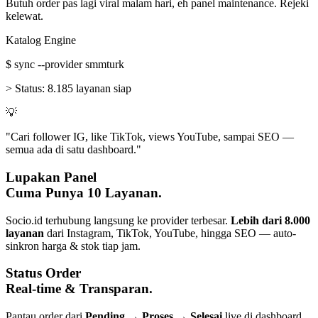
Butuh order pas lagi viral malam hari, eh panel maintenance. Rejeki
kelewat.
Katalog Engine
$
sync --provider smmturk
>
Status:
8.185 layanan siap
💡
"Cari follower IG, like TikTok, views YouTube, sampai SEO —
semua ada di satu dashboard."
Lupakan Panel
Cuma Punya 10 Layanan.
Socio.id terhubung langsung ke provider terbesar.
Lebih dari 8.000
layanan
dari Instagram, TikTok, YouTube, hingga SEO — auto-
sinkron harga & stok tiap jam.
Status Order
Real-time & Transparan.
Pantau order dari
Pending → Proses → Selesai
live di dashboard.