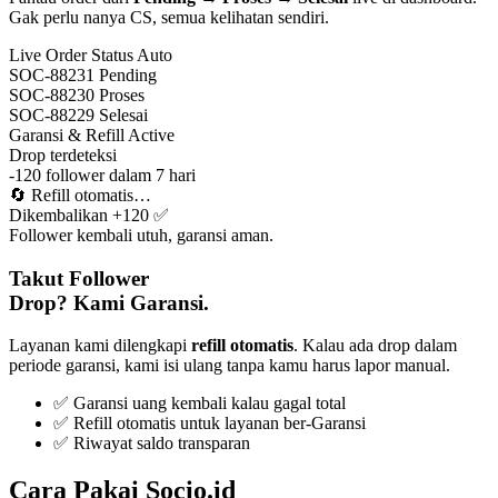
Gak perlu nanya CS, semua kelihatan sendiri.
Live Order Status
Auto
SOC-88231
Pending
SOC-88230
Proses
SOC-88229
Selesai
Garansi & Refill
Active
Drop terdeteksi
-120 follower dalam 7 hari
🔄
Refill otomatis…
Dikembalikan +120 ✅
Follower kembali utuh, garansi aman.
Takut Follower
Drop? Kami Garansi.
Layanan kami dilengkapi
refill otomatis
. Kalau ada drop dalam
periode garansi, kami isi ulang tanpa kamu harus lapor manual.
✅ Garansi uang kembali kalau gagal total
✅ Refill otomatis untuk layanan ber-Garansi
✅ Riwayat saldo transparan
Cara Pakai Socio.id