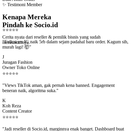
✨ Testimoni Member
Kenapa Mereka
Pindah ke Socio.id
⭐
⭐
⭐
⭐
⭐
Cerita nyata dari reseller & pemilik bisnis yang sudah
"Followers IG naik 5rb dalam sejam padahal baru order. Kagum sih,
merasakannya.
murah lagi! 🤯"
J
Juragan Fashion
Owner Toko Online
⭐
⭐
⭐
⭐
⭐
"Views TikTok aman, gak pernah kena banned. Engagement
beneran naik, algoritma suka."
K
Koh Reza
Content Creator
⭐
⭐
⭐
⭐
⭐
"Jadi reseller di Socio.id, marginnya enak banget. Dashboard buat
kirim order ke client gampang."