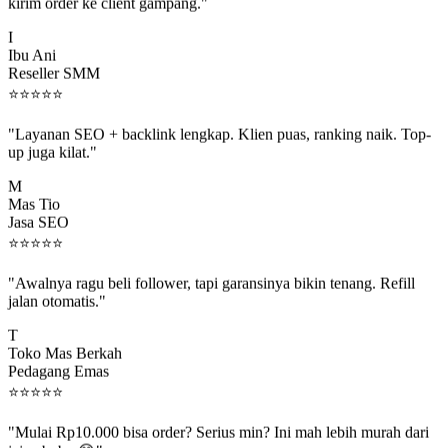
kirim order ke client gampang."
I
Ibu Ani
Reseller SMM
⭐
⭐
⭐
⭐
⭐
"Layanan SEO + backlink lengkap. Klien puas, ranking naik. Top-
up juga kilat."
M
Mas Tio
Jasa SEO
⭐
⭐
⭐
⭐
⭐
"Awalnya ragu beli follower, tapi garansinya bikin tenang. Refill
jalan otomatis."
T
Toko Mas Berkah
Pedagang Emas
⭐
⭐
⭐
⭐
⭐
"Mulai Rp10.000 bisa order? Serius min? Ini mah lebih murah dari