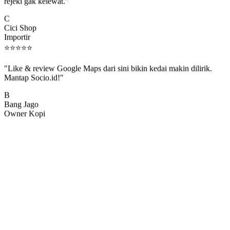
rejeki gak kelewat."
C
Cici Shop
Importir
⭐
⭐
⭐
⭐
⭐
"Like & review Google Maps dari sini bikin kedai makin dilirik.
Mantap Socio.id!"
B
Bang Jago
Owner Kopi