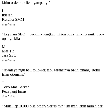
I
Ibu Ani
Reseller SMM
⭐
⭐
⭐
⭐
⭐
"Layanan SEO + backlink lengkap. Klien puas, ranking naik. Top-
up juga kilat."
M
Mas Tio
Jasa SEO
⭐
⭐
⭐
⭐
⭐
"Awalnya ragu beli follower, tapi garansinya bikin tenang. Refill
jalan otomatis."
T
Toko Mas Berkah
Pedagang Emas
⭐
⭐
⭐
⭐
⭐
"Mulai Rp10.000 bisa order? Serius min? Ini mah lebih murah dari
jajan boba 😂"