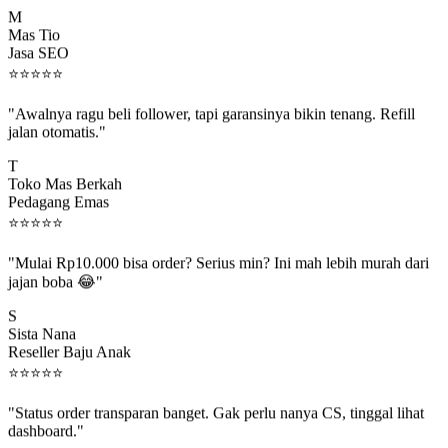
M
Mas Tio
Jasa SEO
⭐
⭐
⭐
⭐
⭐
"Awalnya ragu beli follower, tapi garansinya bikin tenang. Refill
jalan otomatis."
T
Toko Mas Berkah
Pedagang Emas
⭐
⭐
⭐
⭐
⭐
"Mulai Rp10.000 bisa order? Serius min? Ini mah lebih murah dari
jajan boba 😂"
S
Sista Nana
Reseller Baju Anak
⭐
⭐
⭐
⭐
⭐
"Status order transparan banget. Gak perlu nanya CS, tinggal lihat
dashboard."