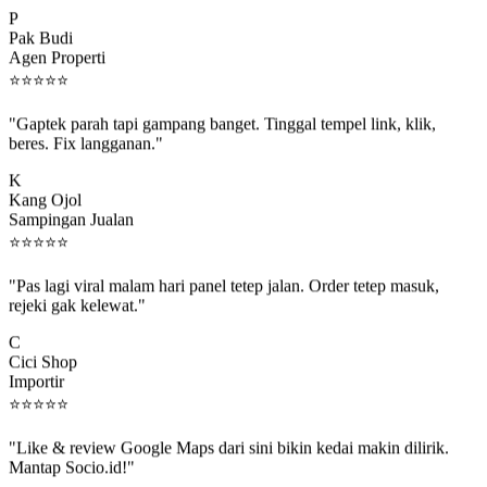
P
Pak Budi
Agen Properti
⭐
⭐
⭐
⭐
⭐
"Gaptek parah tapi gampang banget. Tinggal tempel link, klik,
beres. Fix langganan."
K
Kang Ojol
Sampingan Jualan
⭐
⭐
⭐
⭐
⭐
"Pas lagi viral malam hari panel tetep jalan. Order tetep masuk,
rejeki gak kelewat."
C
Cici Shop
Importir
⭐
⭐
⭐
⭐
⭐
"Like & review Google Maps dari sini bikin kedai makin dilirik.
Mantap Socio.id!"
B