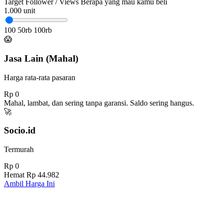
Target Follower / Views
Berapa yang mau kamu beli
1.000
unit
100
50rb
100rb
😱
Jasa Lain (Mahal)
Harga rata-rata pasaran
Rp 0
Mahal, lambat, dan sering tanpa garansi. Saldo sering hangus.
🚀
Socio.id
Termurah
Rp 0
Hemat
Rp 44.982
Ambil Harga Ini