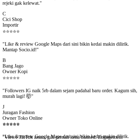
C
Cici Shop
Importir
⭐
⭐
⭐
⭐
⭐
"Like & review Google Maps dari sini bikin kedai makin dilirik.
Mantap Socio.id!"
B
Bang Jago
Owner Kopi
⭐
⭐
⭐
⭐
⭐
"Followers IG naik 5rb dalam sejam padahal baru order. Kagum sih,
murah lagi! 🤯"
J
Juragan Fashion
Owner Toko Online
⭐
⭐
⭐
⭐
⭐
⭐
⭐
⭐
⭐
⭐
"Views TikTok aman, gak pernah kena banned. Engagement
beneran naik, algoritma suka."