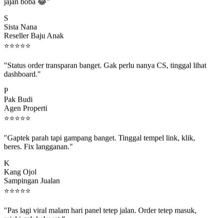
jajan boba 😂"
S
Sista Nana
Reseller Baju Anak
⭐
⭐
⭐
⭐
⭐
"Status order transparan banget. Gak perlu nanya CS, tinggal lihat
dashboard."
P
Pak Budi
Agen Properti
⭐
⭐
⭐
⭐
⭐
"Gaptek parah tapi gampang banget. Tinggal tempel link, klik,
beres. Fix langganan."
K
Kang Ojol
Sampingan Jualan
⭐
⭐
⭐
⭐
⭐
"Pas lagi viral malam hari panel tetep jalan. Order tetep masuk,