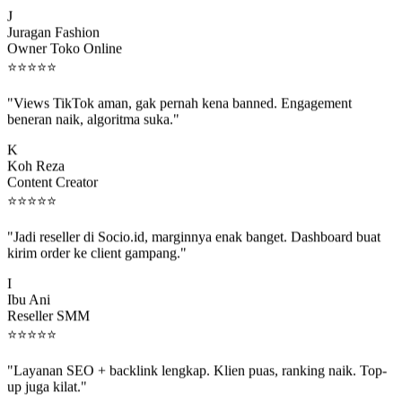
J
Juragan Fashion
Owner Toko Online
⭐
⭐
⭐
⭐
⭐
"Views TikTok aman, gak pernah kena banned. Engagement
beneran naik, algoritma suka."
K
Koh Reza
Content Creator
⭐
⭐
⭐
⭐
⭐
"Jadi reseller di Socio.id, marginnya enak banget. Dashboard buat
kirim order ke client gampang."
I
Ibu Ani
Reseller SMM
⭐
⭐
⭐
⭐
⭐
"Layanan SEO + backlink lengkap. Klien puas, ranking naik. Top-
up juga kilat."