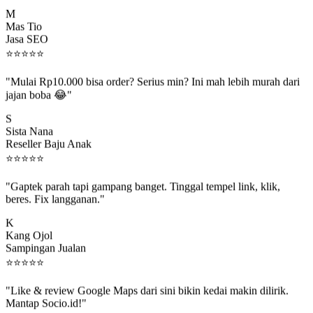
M
Mas Tio
Jasa SEO
⭐
⭐
⭐
⭐
⭐
"Mulai Rp10.000 bisa order? Serius min? Ini mah lebih murah dari
jajan boba 😂"
S
Sista Nana
Reseller Baju Anak
⭐
⭐
⭐
⭐
⭐
"Gaptek parah tapi gampang banget. Tinggal tempel link, klik,
beres. Fix langganan."
K
Kang Ojol
Sampingan Jualan
⭐
⭐
⭐
⭐
⭐
"Like & review Google Maps dari sini bikin kedai makin dilirik.
Mantap Socio.id!"