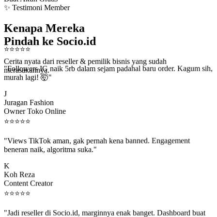
✨ Testimoni Member
Kenapa Mereka
Pindah ke Socio.id
⭐
⭐
⭐
⭐
⭐
Cerita nyata dari reseller & pemilik bisnis yang sudah
"Followers IG naik 5rb dalam sejam padahal baru order. Kagum sih,
merasakannya.
murah lagi! 🤯"
J
Juragan Fashion
Owner Toko Online
⭐
⭐
⭐
⭐
⭐
"Views TikTok aman, gak pernah kena banned. Engagement
beneran naik, algoritma suka."
K
Koh Reza
Content Creator
⭐
⭐
⭐
⭐
⭐
"Jadi reseller di Socio.id, marginnya enak banget. Dashboard buat
kirim order ke client gampang."