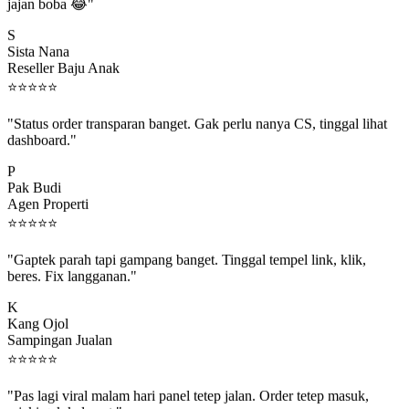
jajan boba 😂"
S
Sista Nana
Reseller Baju Anak
⭐
⭐
⭐
⭐
⭐
"Status order transparan banget. Gak perlu nanya CS, tinggal lihat
dashboard."
P
Pak Budi
Agen Properti
⭐
⭐
⭐
⭐
⭐
"Gaptek parah tapi gampang banget. Tinggal tempel link, klik,
beres. Fix langganan."
K
Kang Ojol
Sampingan Jualan
⭐
⭐
⭐
⭐
⭐
"Pas lagi viral malam hari panel tetep jalan. Order tetep masuk,