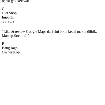
rejeki gak kelewat."
C
Cici Shop
Importir
⭐
⭐
⭐
⭐
⭐
"Like & review Google Maps dari sini bikin kedai makin dilirik.
Mantap Socio.id!"
B
Bang Jago
Owner Kopi