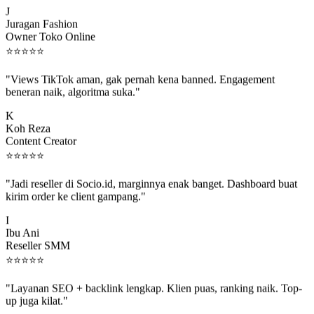
Juragan Fashion
Owner Toko Online
⭐
⭐
⭐
⭐
⭐
"Views TikTok aman, gak pernah kena banned. Engagement
beneran naik, algoritma suka."
K
Koh Reza
Content Creator
⭐
⭐
⭐
⭐
⭐
"Jadi reseller di Socio.id, marginnya enak banget. Dashboard buat
kirim order ke client gampang."
I
Ibu Ani
Reseller SMM
⭐
⭐
⭐
⭐
⭐
"Layanan SEO + backlink lengkap. Klien puas, ranking naik. Top-
up juga kilat."
M