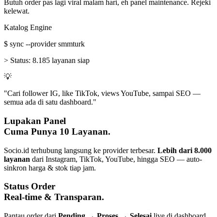
Butuh order pas lagi viral malam hari, eh panel maintenance. Rejeki
kelewat.
Katalog Engine
$
sync --provider smmturk
>
Status:
8.185 layanan siap
💡
"Cari follower IG, like TikTok, views YouTube, sampai SEO —
semua ada di satu dashboard."
Lupakan Panel
Cuma Punya 10 Layanan.
Socio.id terhubung langsung ke provider terbesar.
Lebih dari 8.000
layanan
dari Instagram, TikTok, YouTube, hingga SEO — auto-
sinkron harga & stok tiap jam.
Status Order
Real-time & Transparan.
Pantau order dari
Pending → Proses → Selesai
live di dashboard.