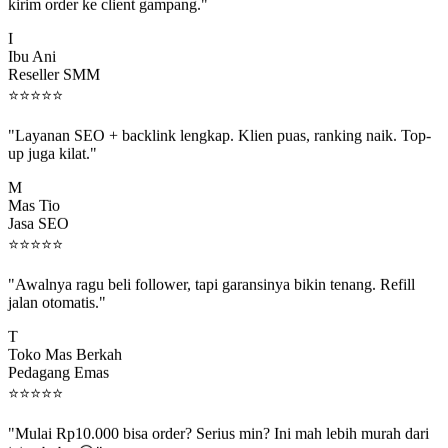
kirim order ke client gampang."
I
Ibu Ani
Reseller SMM
⭐
⭐
⭐
⭐
⭐
"Layanan SEO + backlink lengkap. Klien puas, ranking naik. Top-
up juga kilat."
M
Mas Tio
Jasa SEO
⭐
⭐
⭐
⭐
⭐
"Awalnya ragu beli follower, tapi garansinya bikin tenang. Refill
jalan otomatis."
T
Toko Mas Berkah
Pedagang Emas
⭐
⭐
⭐
⭐
⭐
"Mulai Rp10.000 bisa order? Serius min? Ini mah lebih murah dari