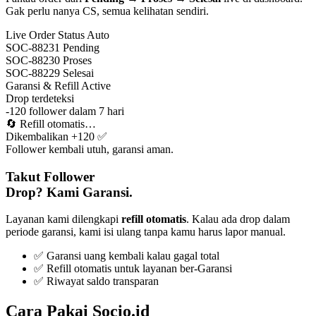
Gak perlu nanya CS, semua kelihatan sendiri.
Live Order Status
Auto
SOC-88231
Pending
SOC-88230
Proses
SOC-88229
Selesai
Garansi & Refill
Active
Drop terdeteksi
-120 follower dalam 7 hari
🔄
Refill otomatis…
Dikembalikan +120 ✅
Follower kembali utuh, garansi aman.
Takut Follower
Drop? Kami Garansi.
Layanan kami dilengkapi
refill otomatis
. Kalau ada drop dalam
periode garansi, kami isi ulang tanpa kamu harus lapor manual.
✅ Garansi uang kembali kalau gagal total
✅ Refill otomatis untuk layanan ber-Garansi
✅ Riwayat saldo transparan
Cara Pakai Socio.id