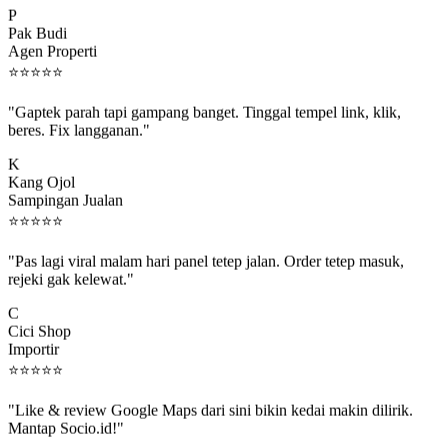
Pak Budi
Agen Properti
⭐
⭐
⭐
⭐
⭐
"Gaptek parah tapi gampang banget. Tinggal tempel link, klik,
beres. Fix langganan."
K
Kang Ojol
Sampingan Jualan
⭐
⭐
⭐
⭐
⭐
"Pas lagi viral malam hari panel tetep jalan. Order tetep masuk,
rejeki gak kelewat."
C
Cici Shop
Importir
⭐
⭐
⭐
⭐
⭐
"Like & review Google Maps dari sini bikin kedai makin dilirik.
Mantap Socio.id!"
B