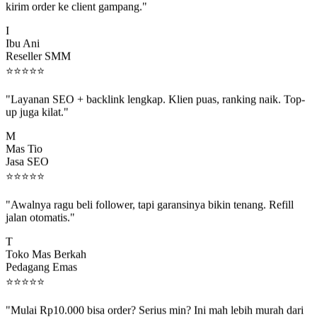
I
Ibu Ani
Reseller SMM
⭐
⭐
⭐
⭐
⭐
"Layanan SEO + backlink lengkap. Klien puas, ranking naik. Top-
up juga kilat."
M
Mas Tio
Jasa SEO
⭐
⭐
⭐
⭐
⭐
"Awalnya ragu beli follower, tapi garansinya bikin tenang. Refill
jalan otomatis."
T
Toko Mas Berkah
Pedagang Emas
⭐
⭐
⭐
⭐
⭐
"Mulai Rp10.000 bisa order? Serius min? Ini mah lebih murah dari
jajan boba 😂"