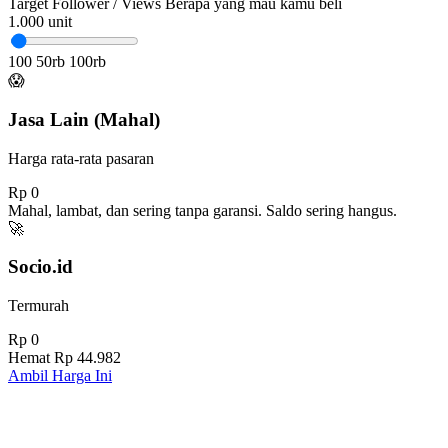
Target Follower / Views
Berapa yang mau kamu beli
1.000
unit
100
50rb
100rb
😱
Jasa Lain (Mahal)
Harga rata-rata pasaran
Rp 0
Mahal, lambat, dan sering tanpa garansi. Saldo sering hangus.
🚀
Socio.id
Termurah
Rp 0
Hemat
Rp 44.982
Ambil Harga Ini