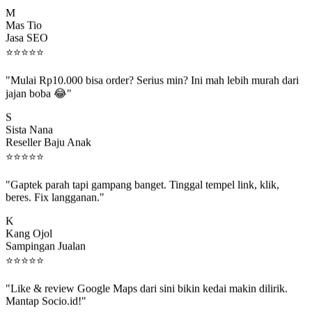
M
Mas Tio
Jasa SEO
⭐
⭐
⭐
⭐
⭐
"Mulai Rp10.000 bisa order? Serius min? Ini mah lebih murah dari
jajan boba 😂"
S
Sista Nana
Reseller Baju Anak
⭐
⭐
⭐
⭐
⭐
"Gaptek parah tapi gampang banget. Tinggal tempel link, klik,
beres. Fix langganan."
K
Kang Ojol
Sampingan Jualan
⭐
⭐
⭐
⭐
⭐
"Like & review Google Maps dari sini bikin kedai makin dilirik.
Mantap Socio.id!"