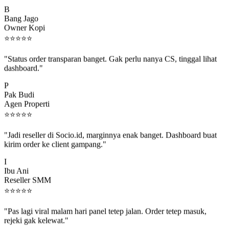
B
Bang Jago
Owner Kopi
⭐
⭐
⭐
⭐
⭐
"Status order transparan banget. Gak perlu nanya CS, tinggal lihat
dashboard."
P
Pak Budi
Agen Properti
⭐
⭐
⭐
⭐
⭐
"Jadi reseller di Socio.id, marginnya enak banget. Dashboard buat
kirim order ke client gampang."
I
Ibu Ani
Reseller SMM
⭐
⭐
⭐
⭐
⭐
"Pas lagi viral malam hari panel tetep jalan. Order tetep masuk,
rejeki gak kelewat."