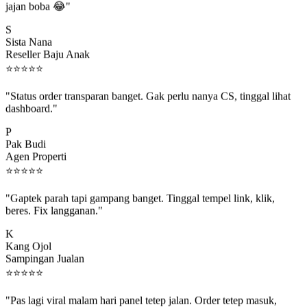
S
Sista Nana
Reseller Baju Anak
⭐
⭐
⭐
⭐
⭐
"Status order transparan banget. Gak perlu nanya CS, tinggal lihat
dashboard."
P
Pak Budi
Agen Properti
⭐
⭐
⭐
⭐
⭐
"Gaptek parah tapi gampang banget. Tinggal tempel link, klik,
beres. Fix langganan."
K
Kang Ojol
Sampingan Jualan
⭐
⭐
⭐
⭐
⭐
"Pas lagi viral malam hari panel tetep jalan. Order tetep masuk,
rejeki gak kelewat."