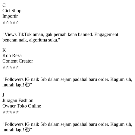
C
Cici Shop
Importir
⭐
⭐
⭐
⭐
⭐
"Views TikTok aman, gak pernah kena banned. Engagement
beneran naik, algoritma suka."
K
Koh Reza
Content Creator
⭐
⭐
⭐
⭐
⭐
"Followers IG naik 5rb dalam sejam padahal baru order. Kagum sih,
murah lagi! 🤯"
J
Juragan Fashion
Owner Toko Online
⭐
⭐
⭐
⭐
⭐
"Followers IG naik 5rb dalam sejam padahal baru order. Kagum sih,
murah lagi! 🤯"
J