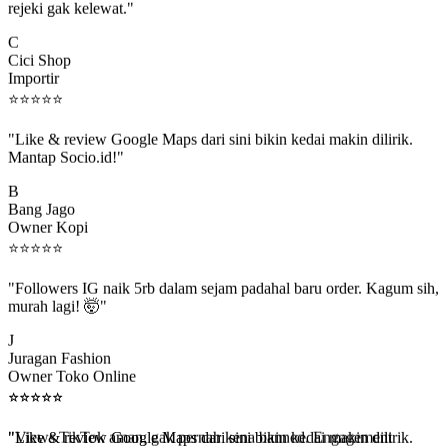
C
Cici Shop
Importir
⭐
⭐
⭐
⭐
⭐
"Like & review Google Maps dari sini bikin kedai makin dilirik.
Mantap Socio.id!"
B
Bang Jago
Owner Kopi
⭐
⭐
⭐
⭐
⭐
"Followers IG naik 5rb dalam sejam padahal baru order. Kagum sih,
murah lagi! 🤯"
J
Juragan Fashion
Owner Toko Online
⭐
⭐
⭐
⭐
⭐
⭐
⭐
⭐
⭐
⭐
"Views TikTok aman, gak pernah kena banned. Engagement
beneran naik, algoritma suka."