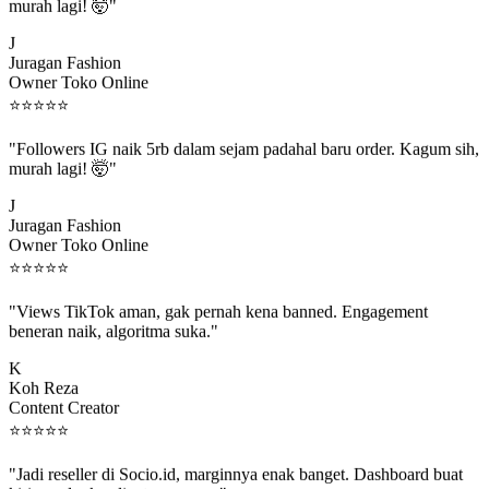
murah lagi! 🤯"
J
Juragan Fashion
Owner Toko Online
⭐
⭐
⭐
⭐
⭐
"Followers IG naik 5rb dalam sejam padahal baru order. Kagum sih,
murah lagi! 🤯"
J
Juragan Fashion
Owner Toko Online
⭐
⭐
⭐
⭐
⭐
"Views TikTok aman, gak pernah kena banned. Engagement
beneran naik, algoritma suka."
K
Koh Reza
Content Creator
⭐
⭐
⭐
⭐
⭐
"Jadi reseller di Socio.id, marginnya enak banget. Dashboard buat