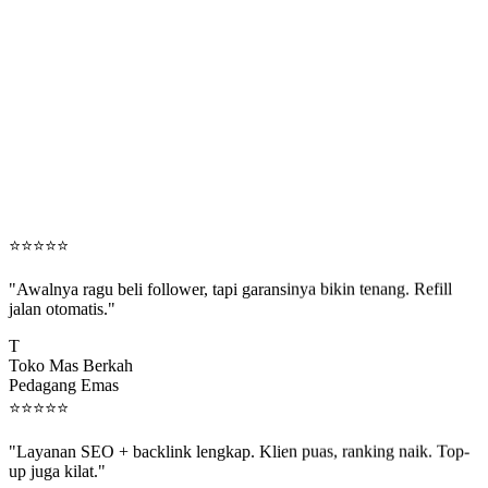
⭐
⭐
⭐
⭐
⭐
"Awalnya ragu beli follower, tapi garansinya bikin tenang. Refill
jalan otomatis."
T
Toko Mas Berkah
Pedagang Emas
⭐
⭐
⭐
⭐
⭐
"Layanan SEO + backlink lengkap. Klien puas, ranking naik. Top-
up juga kilat."