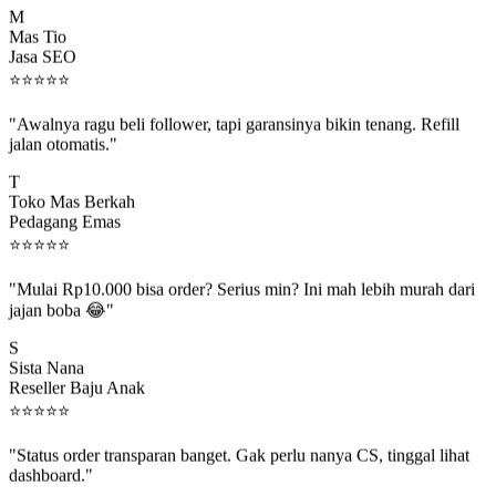
Mas Tio
Jasa SEO
⭐
⭐
⭐
⭐
⭐
"Awalnya ragu beli follower, tapi garansinya bikin tenang. Refill
jalan otomatis."
T
Toko Mas Berkah
Pedagang Emas
⭐
⭐
⭐
⭐
⭐
"Mulai Rp10.000 bisa order? Serius min? Ini mah lebih murah dari
jajan boba 😂"
S
Sista Nana
Reseller Baju Anak
⭐
⭐
⭐
⭐
⭐
"Status order transparan banget. Gak perlu nanya CS, tinggal lihat
dashboard."
P