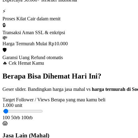
⚡
Proses Kilat
Cair dalam menit
🔒
Transaksi Aman
SSL & enkripsi
💸
Harga Termurah
Mulai Rp10.000
🛡️
Garansi Uang
Refund otomatis
🔥 Cek Hemat Kamu
Berapa Bisa Dihemat Hari Ini?
Geser slider. Bandingkan harga jasa mahal vs
harga termurah di Soc
Target Follower / Views
Berapa yang mau kamu beli
1.000
unit
100
50rb
100rb
😱
Jasa Lain (Mahal)