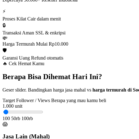
⚡
Proses Kilat
Cair dalam menit
🔒
Transaksi Aman
SSL & enkripsi
💸
Harga Termurah
Mulai Rp10.000
🛡️
Garansi Uang
Refund otomatis
🔥 Cek Hemat Kamu
Berapa Bisa Dihemat Hari Ini?
Geser slider. Bandingkan harga jasa mahal vs
harga termurah di Soc
Target Follower / Views
Berapa yang mau kamu beli
1.000
unit
100
50rb
100rb
😱
Jasa Lain (Mahal)