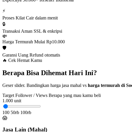
⚡
Proses Kilat
Cair dalam menit
🔒
Transaksi Aman
SSL & enkripsi
💸
Harga Termurah
Mulai Rp10.000
🛡️
Garansi Uang
Refund otomatis
🔥 Cek Hemat Kamu
Berapa Bisa Dihemat Hari Ini?
Geser slider. Bandingkan harga jasa mahal vs
harga termurah di Soc
Target Follower / Views
Berapa yang mau kamu beli
1.000
unit
100
50rb
100rb
😱
Jasa Lain (Mahal)