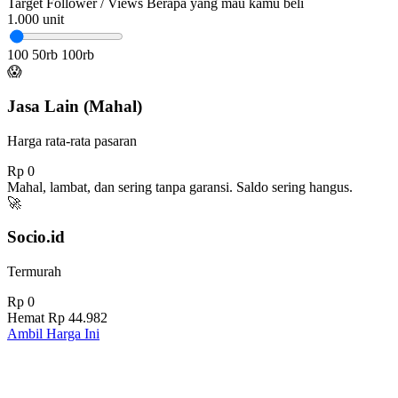
Target Follower / Views
Berapa yang mau kamu beli
1.000
unit
100
50rb
100rb
😱
Jasa Lain (Mahal)
Harga rata-rata pasaran
Rp 0
Mahal, lambat, dan sering tanpa garansi. Saldo sering hangus.
🚀
Socio.id
Termurah
Rp 0
Hemat
Rp 44.982
Ambil Harga Ini