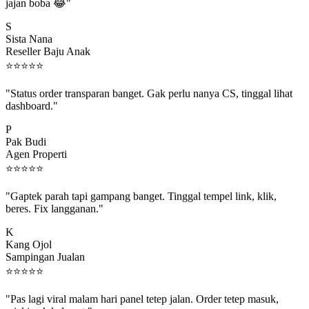
jajan boba 😂"
S
Sista Nana
Reseller Baju Anak
⭐
⭐
⭐
⭐
⭐
"Status order transparan banget. Gak perlu nanya CS, tinggal lihat
dashboard."
P
Pak Budi
Agen Properti
⭐
⭐
⭐
⭐
⭐
"Gaptek parah tapi gampang banget. Tinggal tempel link, klik,
beres. Fix langganan."
K
Kang Ojol
Sampingan Jualan
⭐
⭐
⭐
⭐
⭐
"Pas lagi viral malam hari panel tetep jalan. Order tetep masuk,