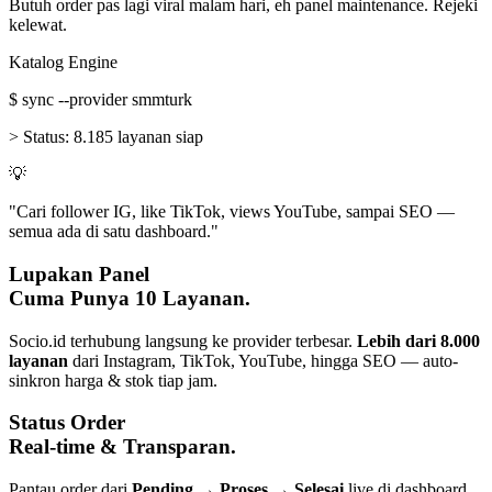
Butuh order pas lagi viral malam hari, eh panel maintenance. Rejeki
kelewat.
Katalog Engine
$
sync --provider smmturk
>
Status:
8.185 layanan siap
💡
"Cari follower IG, like TikTok, views YouTube, sampai SEO —
semua ada di satu dashboard."
Lupakan Panel
Cuma Punya 10 Layanan.
Socio.id terhubung langsung ke provider terbesar.
Lebih dari 8.000
layanan
dari Instagram, TikTok, YouTube, hingga SEO — auto-
sinkron harga & stok tiap jam.
Status Order
Real-time & Transparan.
Pantau order dari
Pending → Proses → Selesai
live di dashboard.