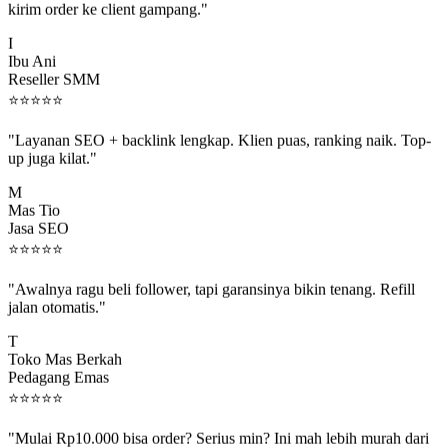
I
Ibu Ani
Reseller SMM
⭐
⭐
⭐
⭐
⭐
"Layanan SEO + backlink lengkap. Klien puas, ranking naik. Top-
up juga kilat."
M
Mas Tio
Jasa SEO
⭐
⭐
⭐
⭐
⭐
"Awalnya ragu beli follower, tapi garansinya bikin tenang. Refill
jalan otomatis."
T
Toko Mas Berkah
Pedagang Emas
⭐
⭐
⭐
⭐
⭐
"Mulai Rp10.000 bisa order? Serius min? Ini mah lebih murah dari
jajan boba 😂"