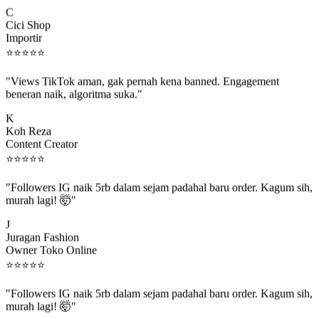
C
Cici Shop
Importir
⭐
⭐
⭐
⭐
⭐
"Views TikTok aman, gak pernah kena banned. Engagement
beneran naik, algoritma suka."
K
Koh Reza
Content Creator
⭐
⭐
⭐
⭐
⭐
"Followers IG naik 5rb dalam sejam padahal baru order. Kagum sih,
murah lagi! 🤯"
J
Juragan Fashion
Owner Toko Online
⭐
⭐
⭐
⭐
⭐
"Followers IG naik 5rb dalam sejam padahal baru order. Kagum sih,
murah lagi! 🤯"
J