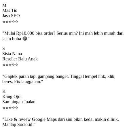
M
Mas Tio
Jasa SEO
⭐
⭐
⭐
⭐
⭐
"Mulai Rp10.000 bisa order? Serius min? Ini mah lebih murah dari
jajan boba 😂"
S
Sista Nana
Reseller Baju Anak
⭐
⭐
⭐
⭐
⭐
"Gaptek parah tapi gampang banget. Tinggal tempel link, klik,
beres. Fix langganan."
K
Kang Ojol
Sampingan Jualan
⭐
⭐
⭐
⭐
⭐
"Like & review Google Maps dari sini bikin kedai makin dilirik.
Mantap Socio.id!"