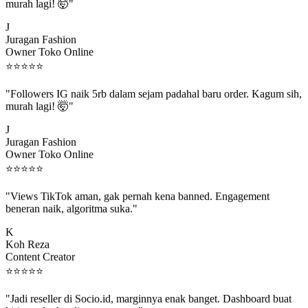
murah lagi! 🤯"
J
Juragan Fashion
Owner Toko Online
⭐
⭐
⭐
⭐
⭐
"Followers IG naik 5rb dalam sejam padahal baru order. Kagum sih,
murah lagi! 🤯"
J
Juragan Fashion
Owner Toko Online
⭐
⭐
⭐
⭐
⭐
"Views TikTok aman, gak pernah kena banned. Engagement
beneran naik, algoritma suka."
K
Koh Reza
Content Creator
⭐
⭐
⭐
⭐
⭐
"Jadi reseller di Socio.id, marginnya enak banget. Dashboard buat