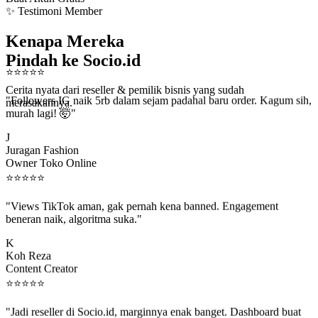
✨ Testimoni Member
Kenapa Mereka
Pindah ke Socio.id
⭐
⭐
⭐
⭐
⭐
Cerita nyata dari reseller & pemilik bisnis yang sudah
"Followers IG naik 5rb dalam sejam padahal baru order. Kagum sih,
merasakannya.
murah lagi! 🤯"
J
Juragan Fashion
Owner Toko Online
⭐
⭐
⭐
⭐
⭐
"Views TikTok aman, gak pernah kena banned. Engagement
beneran naik, algoritma suka."
K
Koh Reza
Content Creator
⭐
⭐
⭐
⭐
⭐
"Jadi reseller di Socio.id, marginnya enak banget. Dashboard buat
kirim order ke client gampang."