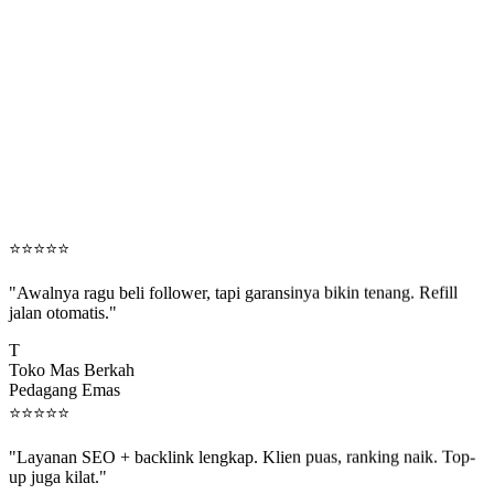
⭐
⭐
⭐
⭐
⭐
"Awalnya ragu beli follower, tapi garansinya bikin tenang. Refill
jalan otomatis."
T
Toko Mas Berkah
Pedagang Emas
⭐
⭐
⭐
⭐
⭐
"Layanan SEO + backlink lengkap. Klien puas, ranking naik. Top-
up juga kilat."