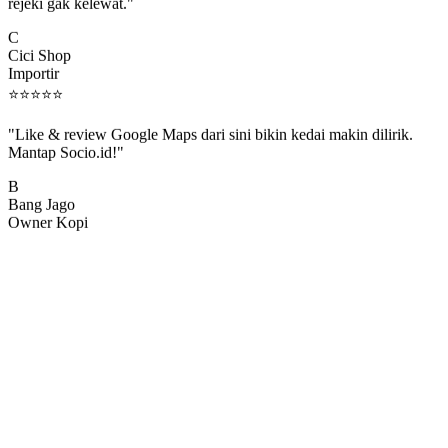
rejeki gak kelewat."
C
Cici Shop
Importir
⭐
⭐
⭐
⭐
⭐
"Like & review Google Maps dari sini bikin kedai makin dilirik.
Mantap Socio.id!"
B
Bang Jago
Owner Kopi