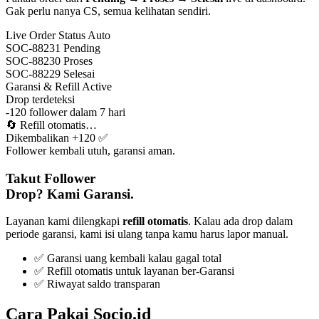
Gak perlu nanya CS, semua kelihatan sendiri.
Live Order Status
Auto
SOC-88231
Pending
SOC-88230
Proses
SOC-88229
Selesai
Garansi & Refill
Active
Drop terdeteksi
-120 follower dalam 7 hari
🔄
Refill otomatis…
Dikembalikan +120 ✅
Follower kembali utuh, garansi aman.
Takut Follower
Drop? Kami Garansi.
Layanan kami dilengkapi
refill otomatis
. Kalau ada drop dalam
periode garansi, kami isi ulang tanpa kamu harus lapor manual.
✅ Garansi uang kembali kalau gagal total
✅ Refill otomatis untuk layanan ber-Garansi
✅ Riwayat saldo transparan
Cara Pakai Socio.id