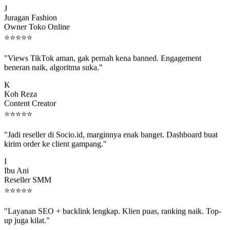
Juragan Fashion
Owner Toko Online
⭐
⭐
⭐
⭐
⭐
"Views TikTok aman, gak pernah kena banned. Engagement
beneran naik, algoritma suka."
K
Koh Reza
Content Creator
⭐
⭐
⭐
⭐
⭐
"Jadi reseller di Socio.id, marginnya enak banget. Dashboard buat
kirim order ke client gampang."
I
Ibu Ani
Reseller SMM
⭐
⭐
⭐
⭐
⭐
"Layanan SEO + backlink lengkap. Klien puas, ranking naik. Top-
up juga kilat."
M