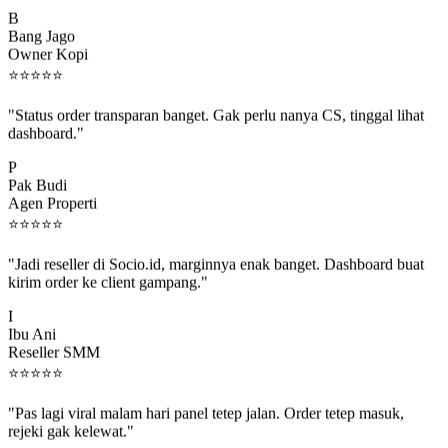
B
Bang Jago
Owner Kopi
⭐
⭐
⭐
⭐
⭐
"Status order transparan banget. Gak perlu nanya CS, tinggal lihat
dashboard."
P
Pak Budi
Agen Properti
⭐
⭐
⭐
⭐
⭐
"Jadi reseller di Socio.id, marginnya enak banget. Dashboard buat
kirim order ke client gampang."
I
Ibu Ani
Reseller SMM
⭐
⭐
⭐
⭐
⭐
"Pas lagi viral malam hari panel tetep jalan. Order tetep masuk,
rejeki gak kelewat."