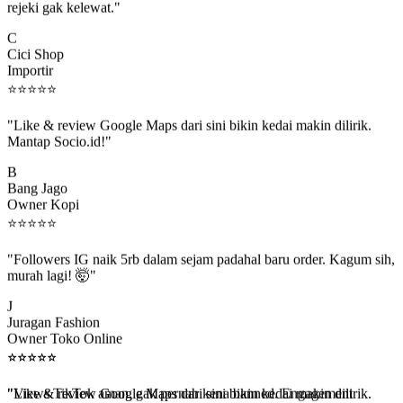
C
Cici Shop
Importir
⭐
⭐
⭐
⭐
⭐
"Like & review Google Maps dari sini bikin kedai makin dilirik.
Mantap Socio.id!"
B
Bang Jago
Owner Kopi
⭐
⭐
⭐
⭐
⭐
"Followers IG naik 5rb dalam sejam padahal baru order. Kagum sih,
murah lagi! 🤯"
J
Juragan Fashion
Owner Toko Online
⭐
⭐
⭐
⭐
⭐
⭐
⭐
⭐
⭐
⭐
"Views TikTok aman, gak pernah kena banned. Engagement
beneran naik, algoritma suka."