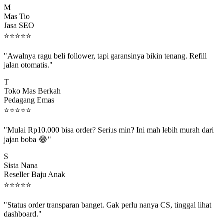
Mas Tio
Jasa SEO
⭐
⭐
⭐
⭐
⭐
"Awalnya ragu beli follower, tapi garansinya bikin tenang. Refill
jalan otomatis."
T
Toko Mas Berkah
Pedagang Emas
⭐
⭐
⭐
⭐
⭐
"Mulai Rp10.000 bisa order? Serius min? Ini mah lebih murah dari
jajan boba 😂"
S
Sista Nana
Reseller Baju Anak
⭐
⭐
⭐
⭐
⭐
"Status order transparan banget. Gak perlu nanya CS, tinggal lihat
dashboard."
P