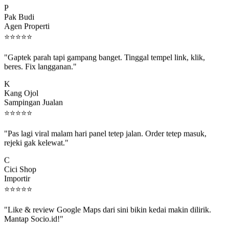
Pak Budi
Agen Properti
⭐
⭐
⭐
⭐
⭐
"Gaptek parah tapi gampang banget. Tinggal tempel link, klik,
beres. Fix langganan."
K
Kang Ojol
Sampingan Jualan
⭐
⭐
⭐
⭐
⭐
"Pas lagi viral malam hari panel tetep jalan. Order tetep masuk,
rejeki gak kelewat."
C
Cici Shop
Importir
⭐
⭐
⭐
⭐
⭐
"Like & review Google Maps dari sini bikin kedai makin dilirik.
Mantap Socio.id!"
B