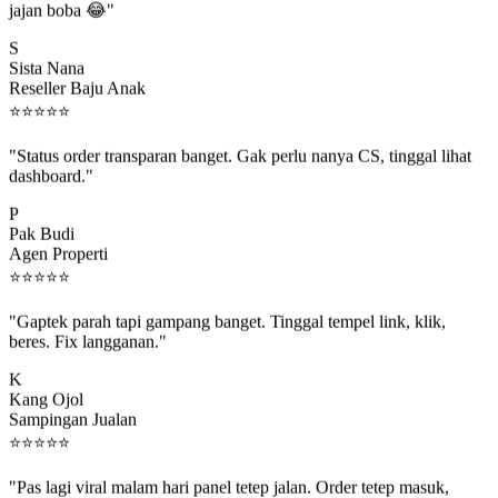
S
Sista Nana
Reseller Baju Anak
⭐
⭐
⭐
⭐
⭐
"Status order transparan banget. Gak perlu nanya CS, tinggal lihat
dashboard."
P
Pak Budi
Agen Properti
⭐
⭐
⭐
⭐
⭐
"Gaptek parah tapi gampang banget. Tinggal tempel link, klik,
beres. Fix langganan."
K
Kang Ojol
Sampingan Jualan
⭐
⭐
⭐
⭐
⭐
"Pas lagi viral malam hari panel tetep jalan. Order tetep masuk,
rejeki gak kelewat."