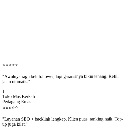
⭐
⭐
⭐
⭐
⭐
"Awalnya ragu beli follower, tapi garansinya bikin tenang. Refill
jalan otomatis."
T
Toko Mas Berkah
Pedagang Emas
⭐
⭐
⭐
⭐
⭐
"Layanan SEO + backlink lengkap. Klien puas, ranking naik. Top-
up juga kilat."