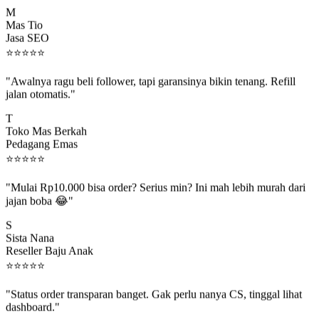
M
Mas Tio
Jasa SEO
⭐
⭐
⭐
⭐
⭐
"Awalnya ragu beli follower, tapi garansinya bikin tenang. Refill
jalan otomatis."
T
Toko Mas Berkah
Pedagang Emas
⭐
⭐
⭐
⭐
⭐
"Mulai Rp10.000 bisa order? Serius min? Ini mah lebih murah dari
jajan boba 😂"
S
Sista Nana
Reseller Baju Anak
⭐
⭐
⭐
⭐
⭐
"Status order transparan banget. Gak perlu nanya CS, tinggal lihat
dashboard."