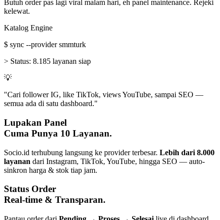
Butuh order pas lagi viral malam hari, eh panel maintenance. Rejeki
kelewat.
Katalog Engine
$
sync --provider smmturk
>
Status:
8.185 layanan siap
💡
"Cari follower IG, like TikTok, views YouTube, sampai SEO —
semua ada di satu dashboard."
Lupakan Panel
Cuma Punya 10 Layanan.
Socio.id terhubung langsung ke provider terbesar.
Lebih dari 8.000
layanan
dari Instagram, TikTok, YouTube, hingga SEO — auto-
sinkron harga & stok tiap jam.
Status Order
Real-time & Transparan.
Pantau order dari
Pending → Proses → Selesai
live di dashboard.