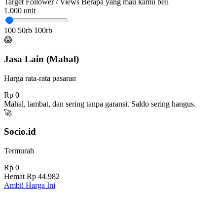
Target Follower / Views
Berapa yang mau kamu beli
1.000
unit
100
50rb
100rb
😱
Jasa Lain (Mahal)
Harga rata-rata pasaran
Rp 0
Mahal, lambat, dan sering tanpa garansi. Saldo sering hangus.
🚀
Socio.id
Termurah
Rp 0
Hemat
Rp 44.982
Ambil Harga Ini