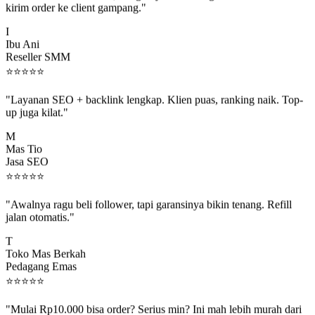
I
Ibu Ani
Reseller SMM
⭐
⭐
⭐
⭐
⭐
"Layanan SEO + backlink lengkap. Klien puas, ranking naik. Top-
up juga kilat."
M
Mas Tio
Jasa SEO
⭐
⭐
⭐
⭐
⭐
"Awalnya ragu beli follower, tapi garansinya bikin tenang. Refill
jalan otomatis."
T
Toko Mas Berkah
Pedagang Emas
⭐
⭐
⭐
⭐
⭐
"Mulai Rp10.000 bisa order? Serius min? Ini mah lebih murah dari
jajan boba 😂"