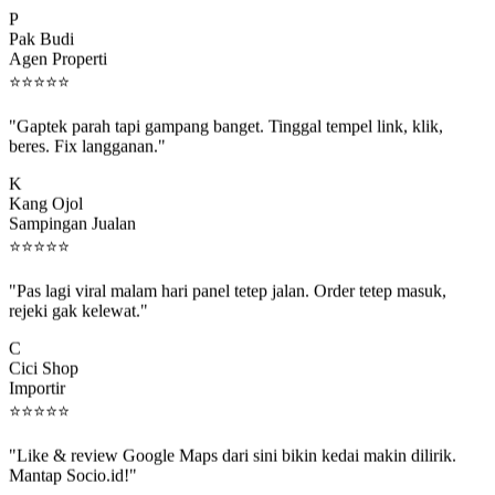
P
Pak Budi
Agen Properti
⭐
⭐
⭐
⭐
⭐
"Gaptek parah tapi gampang banget. Tinggal tempel link, klik,
beres. Fix langganan."
K
Kang Ojol
Sampingan Jualan
⭐
⭐
⭐
⭐
⭐
"Pas lagi viral malam hari panel tetep jalan. Order tetep masuk,
rejeki gak kelewat."
C
Cici Shop
Importir
⭐
⭐
⭐
⭐
⭐
"Like & review Google Maps dari sini bikin kedai makin dilirik.
Mantap Socio.id!"
B