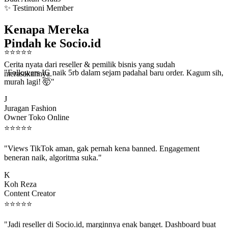
✨ Testimoni Member
Kenapa Mereka
Pindah ke Socio.id
⭐
⭐
⭐
⭐
⭐
Cerita nyata dari reseller & pemilik bisnis yang sudah
"Followers IG naik 5rb dalam sejam padahal baru order. Kagum sih,
merasakannya.
murah lagi! 🤯"
J
Juragan Fashion
Owner Toko Online
⭐
⭐
⭐
⭐
⭐
"Views TikTok aman, gak pernah kena banned. Engagement
beneran naik, algoritma suka."
K
Koh Reza
Content Creator
⭐
⭐
⭐
⭐
⭐
"Jadi reseller di Socio.id, marginnya enak banget. Dashboard buat
kirim order ke client gampang."