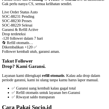
Gak perlu nanya CS, semua kelihatan sendiri.
Live Order Status
Auto
SOC-88231
Pending
SOC-88230
Proses
SOC-88229
Selesai
Garansi & Refill
Active
Drop terdeteksi
-120 follower dalam 7 hari
🔄
Refill otomatis…
Dikembalikan +120 ✅
Follower kembali utuh, garansi aman.
Takut Follower
Drop? Kami Garansi.
Layanan kami dilengkapi
refill otomatis
. Kalau ada drop dalam
periode garansi, kami isi ulang tanpa kamu harus lapor manual.
✅ Garansi uang kembali kalau gagal total
✅ Refill otomatis untuk layanan ber-Garansi
✅ Riwayat saldo transparan
Cara Pakai Socio.id