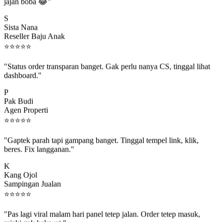
jajan boba 😂"
S
Sista Nana
Reseller Baju Anak
⭐
⭐
⭐
⭐
⭐
"Status order transparan banget. Gak perlu nanya CS, tinggal lihat
dashboard."
P
Pak Budi
Agen Properti
⭐
⭐
⭐
⭐
⭐
"Gaptek parah tapi gampang banget. Tinggal tempel link, klik,
beres. Fix langganan."
K
Kang Ojol
Sampingan Jualan
⭐
⭐
⭐
⭐
⭐
"Pas lagi viral malam hari panel tetep jalan. Order tetep masuk,