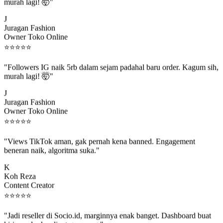
murah lagi! 🤯"
J
Juragan Fashion
Owner Toko Online
⭐
⭐
⭐
⭐
⭐
"Followers IG naik 5rb dalam sejam padahal baru order. Kagum sih,
murah lagi! 🤯"
J
Juragan Fashion
Owner Toko Online
⭐
⭐
⭐
⭐
⭐
"Views TikTok aman, gak pernah kena banned. Engagement
beneran naik, algoritma suka."
K
Koh Reza
Content Creator
⭐
⭐
⭐
⭐
⭐
"Jadi reseller di Socio.id, marginnya enak banget. Dashboard buat