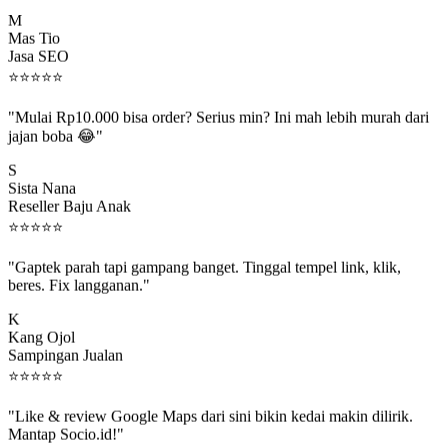
M
Mas Tio
Jasa SEO
⭐
⭐
⭐
⭐
⭐
"Mulai Rp10.000 bisa order? Serius min? Ini mah lebih murah dari
jajan boba 😂"
S
Sista Nana
Reseller Baju Anak
⭐
⭐
⭐
⭐
⭐
"Gaptek parah tapi gampang banget. Tinggal tempel link, klik,
beres. Fix langganan."
K
Kang Ojol
Sampingan Jualan
⭐
⭐
⭐
⭐
⭐
"Like & review Google Maps dari sini bikin kedai makin dilirik.
Mantap Socio.id!"