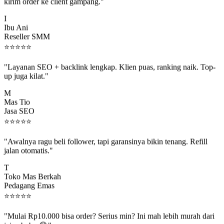
kirim order ke client gampang."
I
Ibu Ani
Reseller SMM
⭐
⭐
⭐
⭐
⭐
"Layanan SEO + backlink lengkap. Klien puas, ranking naik. Top-
up juga kilat."
M
Mas Tio
Jasa SEO
⭐
⭐
⭐
⭐
⭐
"Awalnya ragu beli follower, tapi garansinya bikin tenang. Refill
jalan otomatis."
T
Toko Mas Berkah
Pedagang Emas
⭐
⭐
⭐
⭐
⭐
"Mulai Rp10.000 bisa order? Serius min? Ini mah lebih murah dari