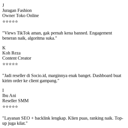
J
Juragan Fashion
Owner Toko Online
⭐
⭐
⭐
⭐
⭐
"Views TikTok aman, gak pernah kena banned. Engagement
beneran naik, algoritma suka."
K
Koh Reza
Content Creator
⭐
⭐
⭐
⭐
⭐
"Jadi reseller di Socio.id, marginnya enak banget. Dashboard buat
kirim order ke client gampang."
I
Ibu Ani
Reseller SMM
⭐
⭐
⭐
⭐
⭐
"Layanan SEO + backlink lengkap. Klien puas, ranking naik. Top-
up juga kilat."