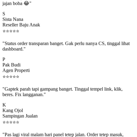
S
Sista Nana
Reseller Baju Anak
⭐
⭐
⭐
⭐
⭐
"Status order transparan banget. Gak perlu nanya CS, tinggal lihat
dashboard."
P
Pak Budi
Agen Properti
⭐
⭐
⭐
⭐
⭐
"Gaptek parah tapi gampang banget. Tinggal tempel link, klik,
beres. Fix langganan."
K
Kang Ojol
Sampingan Jualan
⭐
⭐
⭐
⭐
⭐
"Pas lagi viral malam hari panel tetep jalan. Order tetep masuk,
rejeki gak kelewat."