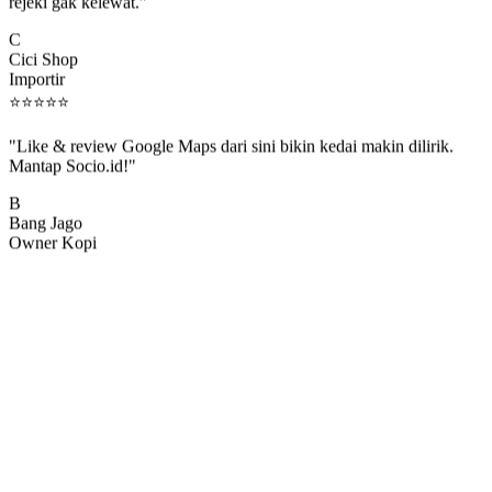
rejeki gak kelewat."
C
Cici Shop
Importir
⭐
⭐
⭐
⭐
⭐
"Like & review Google Maps dari sini bikin kedai makin dilirik.
Mantap Socio.id!"
B
Bang Jago
Owner Kopi