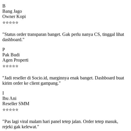
B
Bang Jago
Owner Kopi
⭐
⭐
⭐
⭐
⭐
"Status order transparan banget. Gak perlu nanya CS, tinggal lihat
dashboard."
P
Pak Budi
Agen Properti
⭐
⭐
⭐
⭐
⭐
"Jadi reseller di Socio.id, marginnya enak banget. Dashboard buat
kirim order ke client gampang."
I
Ibu Ani
Reseller SMM
⭐
⭐
⭐
⭐
⭐
"Pas lagi viral malam hari panel tetep jalan. Order tetep masuk,
rejeki gak kelewat."