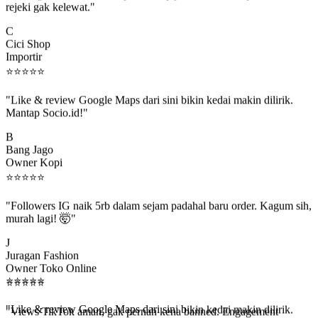
C
Cici Shop
Importir
⭐
⭐
⭐
⭐
⭐
"Like & review Google Maps dari sini bikin kedai makin dilirik.
Mantap Socio.id!"
B
Bang Jago
Owner Kopi
⭐
⭐
⭐
⭐
⭐
"Followers IG naik 5rb dalam sejam padahal baru order. Kagum sih,
murah lagi! 🤯"
J
Juragan Fashion
Owner Toko Online
⭐
⭐
⭐
⭐
⭐
⭐
⭐
⭐
⭐
⭐
"Views TikTok aman, gak pernah kena banned. Engagement
beneran naik, algoritma suka."