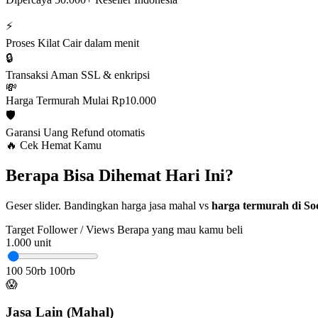
⚡
Proses Kilat
Cair dalam menit
🔒
Transaksi Aman
SSL & enkripsi
💸
Harga Termurah
Mulai Rp10.000
🛡️
Garansi Uang
Refund otomatis
🔥 Cek Hemat Kamu
Berapa Bisa Dihemat Hari Ini?
Geser slider. Bandingkan harga jasa mahal vs
harga termurah di Soc
Target Follower / Views
Berapa yang mau kamu beli
1.000
unit
100
50rb
100rb
😱
Jasa Lain (Mahal)