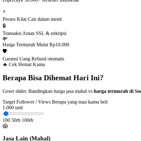
⚡
Proses Kilat
Cair dalam menit
🔒
Transaksi Aman
SSL & enkripsi
💸
Harga Termurah
Mulai Rp10.000
🛡️
Garansi Uang
Refund otomatis
🔥 Cek Hemat Kamu
Berapa Bisa Dihemat Hari Ini?
Geser slider. Bandingkan harga jasa mahal vs
harga termurah di Soc
Target Follower / Views
Berapa yang mau kamu beli
1.000
unit
100
50rb
100rb
😱
Jasa Lain (Mahal)