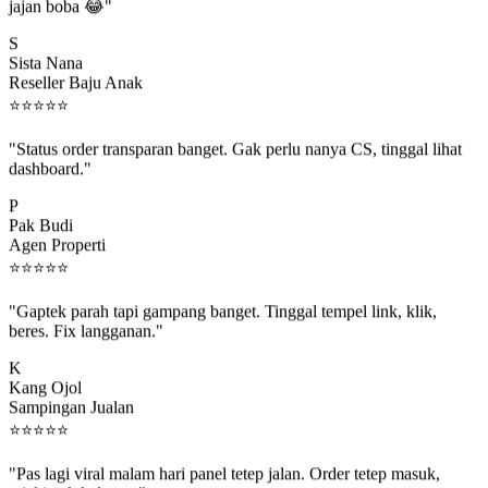
jajan boba 😂"
S
Sista Nana
Reseller Baju Anak
⭐
⭐
⭐
⭐
⭐
"Status order transparan banget. Gak perlu nanya CS, tinggal lihat
dashboard."
P
Pak Budi
Agen Properti
⭐
⭐
⭐
⭐
⭐
"Gaptek parah tapi gampang banget. Tinggal tempel link, klik,
beres. Fix langganan."
K
Kang Ojol
Sampingan Jualan
⭐
⭐
⭐
⭐
⭐
"Pas lagi viral malam hari panel tetep jalan. Order tetep masuk,