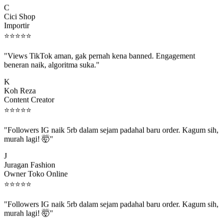
Cici Shop
Importir
⭐
⭐
⭐
⭐
⭐
"Views TikTok aman, gak pernah kena banned. Engagement
beneran naik, algoritma suka."
K
Koh Reza
Content Creator
⭐
⭐
⭐
⭐
⭐
"Followers IG naik 5rb dalam sejam padahal baru order. Kagum sih,
murah lagi! 🤯"
J
Juragan Fashion
Owner Toko Online
⭐
⭐
⭐
⭐
⭐
"Followers IG naik 5rb dalam sejam padahal baru order. Kagum sih,
murah lagi! 🤯"
J