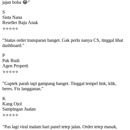
S
Sista Nana
Reseller Baju Anak
⭐
⭐
⭐
⭐
⭐
"Status order transparan banget. Gak perlu nanya CS, tinggal lihat
dashboard."
P
Pak Budi
Agen Properti
⭐
⭐
⭐
⭐
⭐
"Gaptek parah tapi gampang banget. Tinggal tempel link, klik,
beres. Fix langganan."
K
Kang Ojol
Sampingan Jualan
⭐
⭐
⭐
⭐
⭐
"Pas lagi viral malam hari panel tetep jalan. Order tetep masuk,
rejeki gak kelewat."