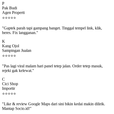
Pak Budi
Agen Properti
⭐
⭐
⭐
⭐
⭐
"Gaptek parah tapi gampang banget. Tinggal tempel link, klik,
beres. Fix langganan."
K
Kang Ojol
Sampingan Jualan
⭐
⭐
⭐
⭐
⭐
"Pas lagi viral malam hari panel tetep jalan. Order tetep masuk,
rejeki gak kelewat."
C
Cici Shop
Importir
⭐
⭐
⭐
⭐
⭐
"Like & review Google Maps dari sini bikin kedai makin dilirik.
Mantap Socio.id!"
B