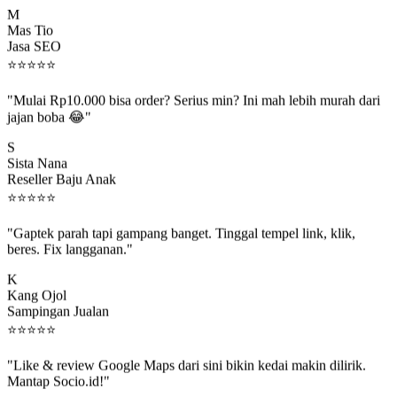
Mas Tio
Jasa SEO
⭐
⭐
⭐
⭐
⭐
"Mulai Rp10.000 bisa order? Serius min? Ini mah lebih murah dari
jajan boba 😂"
S
Sista Nana
Reseller Baju Anak
⭐
⭐
⭐
⭐
⭐
"Gaptek parah tapi gampang banget. Tinggal tempel link, klik,
beres. Fix langganan."
K
Kang Ojol
Sampingan Jualan
⭐
⭐
⭐
⭐
⭐
"Like & review Google Maps dari sini bikin kedai makin dilirik.
Mantap Socio.id!"
B