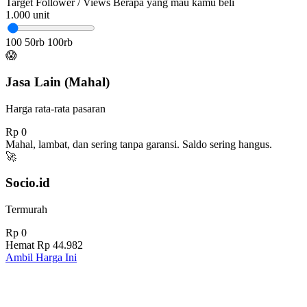
Target Follower / Views
Berapa yang mau kamu beli
1.000
unit
100
50rb
100rb
😱
Jasa Lain (Mahal)
Harga rata-rata pasaran
Rp 0
Mahal, lambat, dan sering tanpa garansi. Saldo sering hangus.
🚀
Socio.id
Termurah
Rp 0
Hemat
Rp 44.982
Ambil Harga Ini