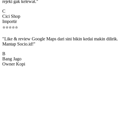
rejeki gak kelewat."
C
Cici Shop
Importir
⭐
⭐
⭐
⭐
⭐
"Like & review Google Maps dari sini bikin kedai makin dilirik.
Mantap Socio.id!"
B
Bang Jago
Owner Kopi