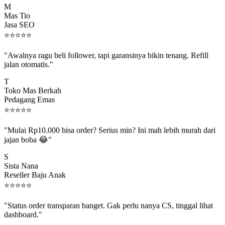
Mas Tio
Jasa SEO
⭐
⭐
⭐
⭐
⭐
"Awalnya ragu beli follower, tapi garansinya bikin tenang. Refill
jalan otomatis."
T
Toko Mas Berkah
Pedagang Emas
⭐
⭐
⭐
⭐
⭐
"Mulai Rp10.000 bisa order? Serius min? Ini mah lebih murah dari
jajan boba 😂"
S
Sista Nana
Reseller Baju Anak
⭐
⭐
⭐
⭐
⭐
"Status order transparan banget. Gak perlu nanya CS, tinggal lihat
dashboard."
P