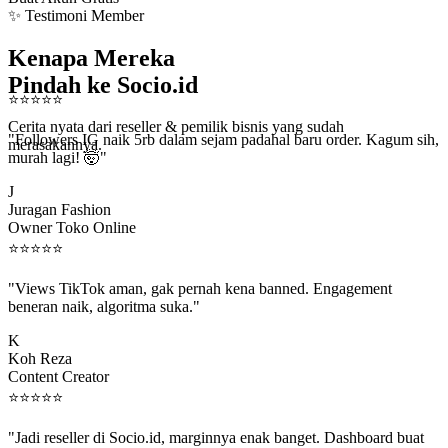
✨ Testimoni Member
Kenapa Mereka
Pindah ke Socio.id
⭐
⭐
⭐
⭐
⭐
"Followers IG naik 5rb dalam sejam padahal baru order. Kagum sih,
Cerita nyata dari reseller & pemilik bisnis yang sudah
murah lagi! 🤯"
merasakannya.
J
Juragan Fashion
Owner Toko Online
⭐
⭐
⭐
⭐
⭐
"Views TikTok aman, gak pernah kena banned. Engagement
beneran naik, algoritma suka."
K
Koh Reza
Content Creator
⭐
⭐
⭐
⭐
⭐
"Jadi reseller di Socio.id, marginnya enak banget. Dashboard buat
kirim order ke client gampang."