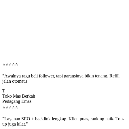
⭐
⭐
⭐
⭐
⭐
"Awalnya ragu beli follower, tapi garansinya bikin tenang. Refill
jalan otomatis."
T
Toko Mas Berkah
Pedagang Emas
⭐
⭐
⭐
⭐
⭐
"Layanan SEO + backlink lengkap. Klien puas, ranking naik. Top-
up juga kilat."
M