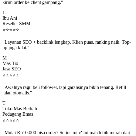
I
Ibu Ani
Reseller SMM
⭐
⭐
⭐
⭐
⭐
"Layanan SEO + backlink lengkap. Klien puas, ranking naik. Top-
up juga kilat."
M
Mas Tio
Jasa SEO
⭐
⭐
⭐
⭐
⭐
"Awalnya ragu beli follower, tapi garansinya bikin tenang. Refill
jalan otomatis."
T
Toko Mas Berkah
Pedagang Emas
⭐
⭐
⭐
⭐
⭐
"Mulai Rp10.000 bisa order? Serius min? Ini mah lebih murah dari
jajan boba 😂"