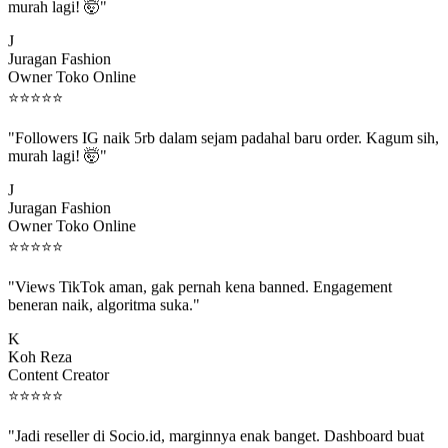
"Followers IG naik 5rb dalam sejam padahal baru order. Kagum sih,
murah lagi! 🤯"
J
Juragan Fashion
Owner Toko Online
⭐
⭐
⭐
⭐
⭐
"Followers IG naik 5rb dalam sejam padahal baru order. Kagum sih,
murah lagi! 🤯"
J
Juragan Fashion
Owner Toko Online
⭐
⭐
⭐
⭐
⭐
"Views TikTok aman, gak pernah kena banned. Engagement
beneran naik, algoritma suka."
K
Koh Reza
Content Creator
⭐
⭐
⭐
⭐
⭐