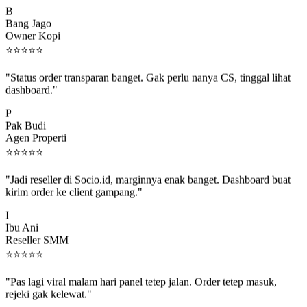
Bang Jago
Owner Kopi
⭐
⭐
⭐
⭐
⭐
"Status order transparan banget. Gak perlu nanya CS, tinggal lihat
dashboard."
P
Pak Budi
Agen Properti
⭐
⭐
⭐
⭐
⭐
"Jadi reseller di Socio.id, marginnya enak banget. Dashboard buat
kirim order ke client gampang."
I
Ibu Ani
Reseller SMM
⭐
⭐
⭐
⭐
⭐
"Pas lagi viral malam hari panel tetep jalan. Order tetep masuk,
rejeki gak kelewat."
C