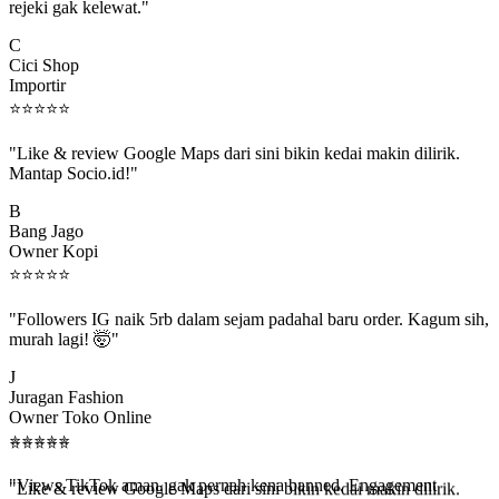
C
Cici Shop
Importir
⭐
⭐
⭐
⭐
⭐
"Like & review Google Maps dari sini bikin kedai makin dilirik.
Mantap Socio.id!"
B
Bang Jago
Owner Kopi
⭐
⭐
⭐
⭐
⭐
"Followers IG naik 5rb dalam sejam padahal baru order. Kagum sih,
murah lagi! 🤯"
J
Juragan Fashion
Owner Toko Online
⭐
⭐
⭐
⭐
⭐
⭐
⭐
⭐
⭐
⭐
"Views TikTok aman, gak pernah kena banned. Engagement
beneran naik, algoritma suka."