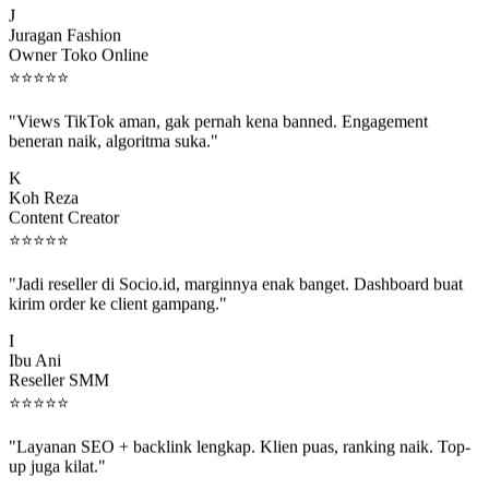
Juragan Fashion
Owner Toko Online
⭐
⭐
⭐
⭐
⭐
"Views TikTok aman, gak pernah kena banned. Engagement
beneran naik, algoritma suka."
K
Koh Reza
Content Creator
⭐
⭐
⭐
⭐
⭐
"Jadi reseller di Socio.id, marginnya enak banget. Dashboard buat
kirim order ke client gampang."
I
Ibu Ani
Reseller SMM
⭐
⭐
⭐
⭐
⭐
"Layanan SEO + backlink lengkap. Klien puas, ranking naik. Top-
up juga kilat."
M