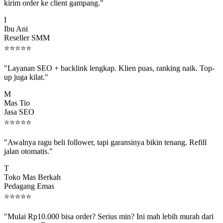
"Jadi reseller di Socio.id, marginnya enak banget. Dashboard buat
kirim order ke client gampang."
I
Ibu Ani
Reseller SMM
⭐
⭐
⭐
⭐
⭐
"Layanan SEO + backlink lengkap. Klien puas, ranking naik. Top-
up juga kilat."
M
Mas Tio
Jasa SEO
⭐
⭐
⭐
⭐
⭐
"Awalnya ragu beli follower, tapi garansinya bikin tenang. Refill
jalan otomatis."
T
Toko Mas Berkah
Pedagang Emas
⭐
⭐
⭐
⭐
⭐
"Mulai Rp10.000 bisa order? Serius min? Ini mah lebih murah dari