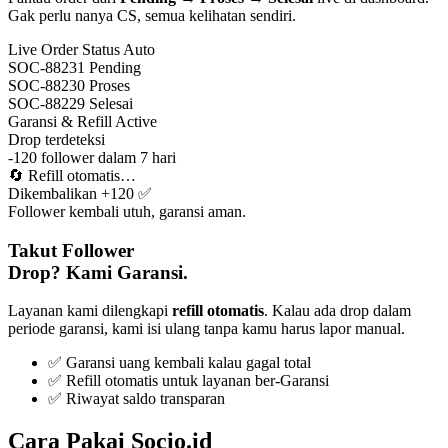
Gak perlu nanya CS, semua kelihatan sendiri.
Live Order Status
Auto
SOC-88231
Pending
SOC-88230
Proses
SOC-88229
Selesai
Garansi & Refill
Active
Drop terdeteksi
-120 follower dalam 7 hari
🔄
Refill otomatis…
Dikembalikan +120 ✅
Follower kembali utuh, garansi aman.
Takut Follower
Drop? Kami Garansi.
Layanan kami dilengkapi
refill otomatis
. Kalau ada drop dalam
periode garansi, kami isi ulang tanpa kamu harus lapor manual.
✅ Garansi uang kembali kalau gagal total
✅ Refill otomatis untuk layanan ber-Garansi
✅ Riwayat saldo transparan
Cara Pakai Socio.id