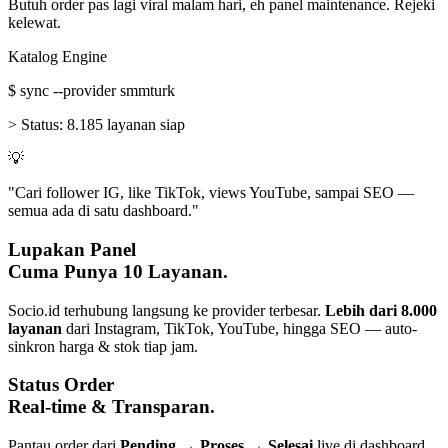
Butuh order pas lagi viral malam hari, eh panel maintenance. Rejeki
kelewat.
Katalog Engine
$
sync --provider smmturk
>
Status:
8.185 layanan siap
💡
"Cari follower IG, like TikTok, views YouTube, sampai SEO —
semua ada di satu dashboard."
Lupakan Panel
Cuma Punya 10 Layanan.
Socio.id terhubung langsung ke provider terbesar.
Lebih dari 8.000
layanan
dari Instagram, TikTok, YouTube, hingga SEO — auto-
sinkron harga & stok tiap jam.
Status Order
Real-time & Transparan.
Pantau order dari
Pending → Proses → Selesai
live di dashboard.