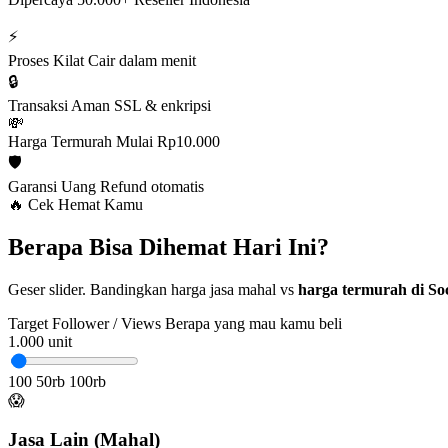
⚡
Proses Kilat
Cair dalam menit
🔒
Transaksi Aman
SSL & enkripsi
💸
Harga Termurah
Mulai Rp10.000
🛡️
Garansi Uang
Refund otomatis
🔥 Cek Hemat Kamu
Berapa Bisa Dihemat Hari Ini?
Geser slider. Bandingkan harga jasa mahal vs
harga termurah di Soc
Target Follower / Views
Berapa yang mau kamu beli
1.000
unit
100
50rb
100rb
😱
Jasa Lain (Mahal)