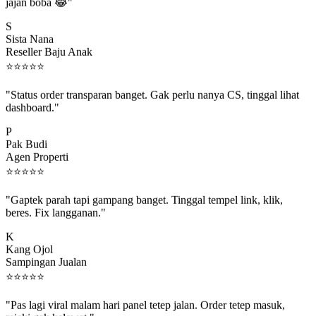
jajan boba 😂"
S
Sista Nana
Reseller Baju Anak
⭐
⭐
⭐
⭐
⭐
"Status order transparan banget. Gak perlu nanya CS, tinggal lihat
dashboard."
P
Pak Budi
Agen Properti
⭐
⭐
⭐
⭐
⭐
"Gaptek parah tapi gampang banget. Tinggal tempel link, klik,
beres. Fix langganan."
K
Kang Ojol
Sampingan Jualan
⭐
⭐
⭐
⭐
⭐
"Pas lagi viral malam hari panel tetep jalan. Order tetep masuk,