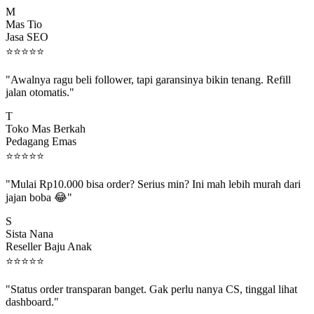
Mas Tio
Jasa SEO
⭐
⭐
⭐
⭐
⭐
"Awalnya ragu beli follower, tapi garansinya bikin tenang. Refill
jalan otomatis."
T
Toko Mas Berkah
Pedagang Emas
⭐
⭐
⭐
⭐
⭐
"Mulai Rp10.000 bisa order? Serius min? Ini mah lebih murah dari
jajan boba 😂"
S
Sista Nana
Reseller Baju Anak
⭐
⭐
⭐
⭐
⭐
"Status order transparan banget. Gak perlu nanya CS, tinggal lihat
dashboard."
P