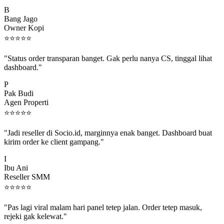
B
Bang Jago
Owner Kopi
⭐
⭐
⭐
⭐
⭐
"Status order transparan banget. Gak perlu nanya CS, tinggal lihat
dashboard."
P
Pak Budi
Agen Properti
⭐
⭐
⭐
⭐
⭐
"Jadi reseller di Socio.id, marginnya enak banget. Dashboard buat
kirim order ke client gampang."
I
Ibu Ani
Reseller SMM
⭐
⭐
⭐
⭐
⭐
"Pas lagi viral malam hari panel tetep jalan. Order tetep masuk,
rejeki gak kelewat."