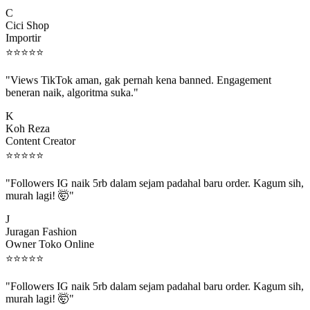
C
Cici Shop
Importir
⭐
⭐
⭐
⭐
⭐
"Views TikTok aman, gak pernah kena banned. Engagement
beneran naik, algoritma suka."
K
Koh Reza
Content Creator
⭐
⭐
⭐
⭐
⭐
"Followers IG naik 5rb dalam sejam padahal baru order. Kagum sih,
murah lagi! 🤯"
J
Juragan Fashion
Owner Toko Online
⭐
⭐
⭐
⭐
⭐
"Followers IG naik 5rb dalam sejam padahal baru order. Kagum sih,
murah lagi! 🤯"