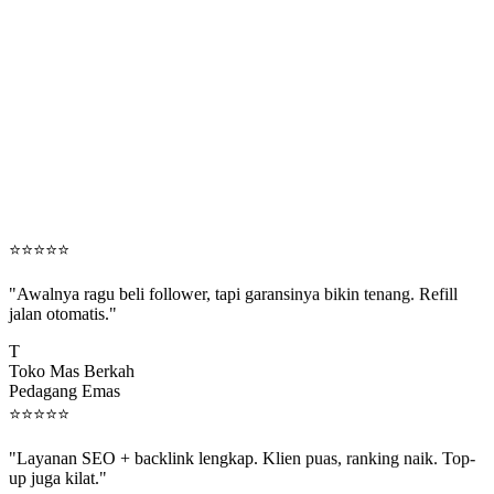
⭐
⭐
⭐
⭐
⭐
"Awalnya ragu beli follower, tapi garansinya bikin tenang. Refill
jalan otomatis."
T
Toko Mas Berkah
Pedagang Emas
⭐
⭐
⭐
⭐
⭐
"Layanan SEO + backlink lengkap. Klien puas, ranking naik. Top-
up juga kilat."