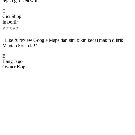
rejeki gak kelewat."
C
Cici Shop
Importir
⭐
⭐
⭐
⭐
⭐
"Like & review Google Maps dari sini bikin kedai makin dilirik.
Mantap Socio.id!"
B
Bang Jago
Owner Kopi