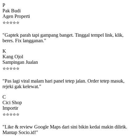
Pak Budi
Agen Properti
⭐
⭐
⭐
⭐
⭐
"Gaptek parah tapi gampang banget. Tinggal tempel link, klik,
beres. Fix langganan."
K
Kang Ojol
Sampingan Jualan
⭐
⭐
⭐
⭐
⭐
"Pas lagi viral malam hari panel tetep jalan. Order tetep masuk,
rejeki gak kelewat."
C
Cici Shop
Importir
⭐
⭐
⭐
⭐
⭐
"Like & review Google Maps dari sini bikin kedai makin dilirik.
Mantap Socio.id!"
B