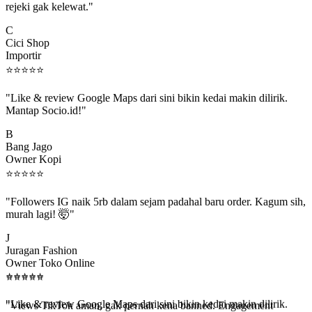
C
Cici Shop
Importir
⭐
⭐
⭐
⭐
⭐
"Like & review Google Maps dari sini bikin kedai makin dilirik.
Mantap Socio.id!"
B
Bang Jago
Owner Kopi
⭐
⭐
⭐
⭐
⭐
"Followers IG naik 5rb dalam sejam padahal baru order. Kagum sih,
murah lagi! 🤯"
J
Juragan Fashion
Owner Toko Online
⭐
⭐
⭐
⭐
⭐
⭐
⭐
⭐
⭐
⭐
"Views TikTok aman, gak pernah kena banned. Engagement
beneran naik, algoritma suka."