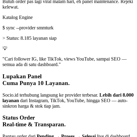
Butuh order pas lagi viral malam hari, eh panel maintenance. Rejeki
kelewat.
Katalog Engine
$
sync --provider smmturk
>
Status:
8.185 layanan siap
💡
"Cari follower IG, like TikTok, views YouTube, sampai SEO —
semua ada di satu dashboard."
Lupakan Panel
Cuma Punya 10 Layanan.
Socio.id terhubung langsung ke provider terbesar.
Lebih dari 8.000
layanan
dari Instagram, TikTok, YouTube, hingga SEO — auto-
sinkron harga & stok tiap jam.
Status Order
Real-time & Transparan.
Pantau order dari
Pending → Proses → Selesai
live di dashboard.