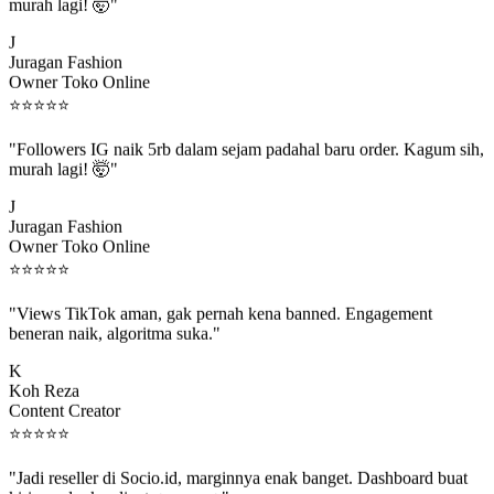
murah lagi! 🤯"
J
Juragan Fashion
Owner Toko Online
⭐
⭐
⭐
⭐
⭐
"Followers IG naik 5rb dalam sejam padahal baru order. Kagum sih,
murah lagi! 🤯"
J
Juragan Fashion
Owner Toko Online
⭐
⭐
⭐
⭐
⭐
"Views TikTok aman, gak pernah kena banned. Engagement
beneran naik, algoritma suka."
K
Koh Reza
Content Creator
⭐
⭐
⭐
⭐
⭐
"Jadi reseller di Socio.id, marginnya enak banget. Dashboard buat