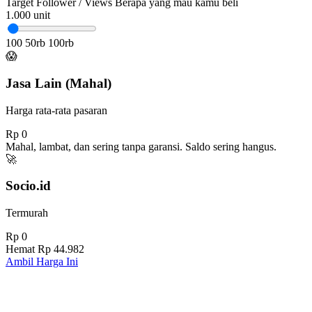
Target Follower / Views
Berapa yang mau kamu beli
1.000
unit
100
50rb
100rb
😱
Jasa Lain (Mahal)
Harga rata-rata pasaran
Rp 0
Mahal, lambat, dan sering tanpa garansi. Saldo sering hangus.
🚀
Socio.id
Termurah
Rp 0
Hemat
Rp 44.982
Ambil Harga Ini