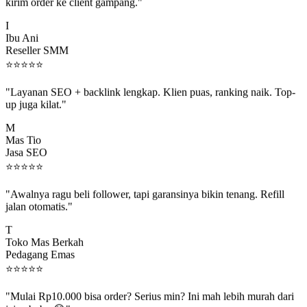
kirim order ke client gampang."
I
Ibu Ani
Reseller SMM
⭐
⭐
⭐
⭐
⭐
"Layanan SEO + backlink lengkap. Klien puas, ranking naik. Top-
up juga kilat."
M
Mas Tio
Jasa SEO
⭐
⭐
⭐
⭐
⭐
"Awalnya ragu beli follower, tapi garansinya bikin tenang. Refill
jalan otomatis."
T
Toko Mas Berkah
Pedagang Emas
⭐
⭐
⭐
⭐
⭐
"Mulai Rp10.000 bisa order? Serius min? Ini mah lebih murah dari