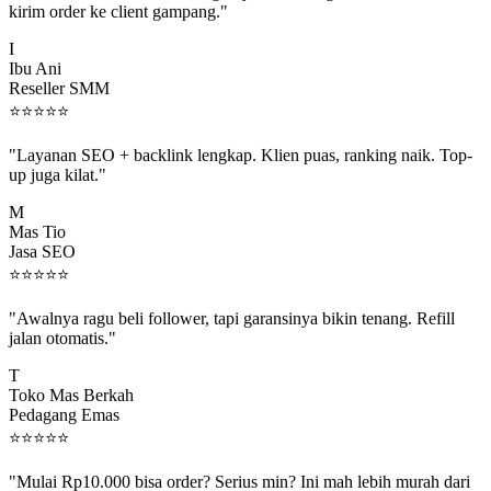
I
Ibu Ani
Reseller SMM
⭐
⭐
⭐
⭐
⭐
"Layanan SEO + backlink lengkap. Klien puas, ranking naik. Top-
up juga kilat."
M
Mas Tio
Jasa SEO
⭐
⭐
⭐
⭐
⭐
"Awalnya ragu beli follower, tapi garansinya bikin tenang. Refill
jalan otomatis."
T
Toko Mas Berkah
Pedagang Emas
⭐
⭐
⭐
⭐
⭐
"Mulai Rp10.000 bisa order? Serius min? Ini mah lebih murah dari
jajan boba 😂"