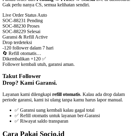
Gak perlu nanya CS, semua kelihatan sendiri.
Live Order Status
Auto
SOC-88231
Pending
SOC-88230
Proses
SOC-88229
Selesai
Garansi & Refill
Active
Drop terdeteksi
-120 follower dalam 7 hari
🔄
Refill otomatis…
Dikembalikan +120 ✅
Follower kembali utuh, garansi aman.
Takut Follower
Drop? Kami Garansi.
Layanan kami dilengkapi
refill otomatis
. Kalau ada drop dalam
periode garansi, kami isi ulang tanpa kamu harus lapor manual.
✅ Garansi uang kembali kalau gagal total
✅ Refill otomatis untuk layanan ber-Garansi
✅ Riwayat saldo transparan
Cara Pakai Socio.id