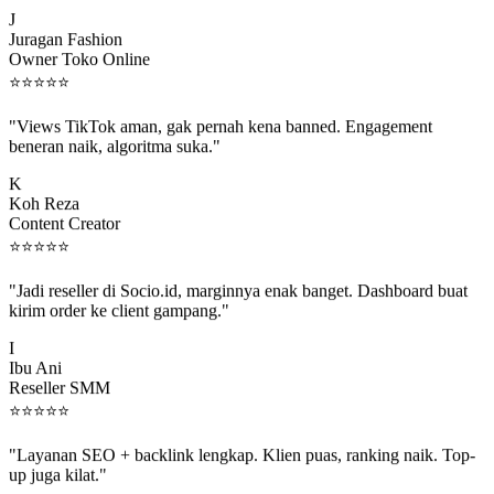
J
Juragan Fashion
Owner Toko Online
⭐
⭐
⭐
⭐
⭐
"Views TikTok aman, gak pernah kena banned. Engagement
beneran naik, algoritma suka."
K
Koh Reza
Content Creator
⭐
⭐
⭐
⭐
⭐
"Jadi reseller di Socio.id, marginnya enak banget. Dashboard buat
kirim order ke client gampang."
I
Ibu Ani
Reseller SMM
⭐
⭐
⭐
⭐
⭐
"Layanan SEO + backlink lengkap. Klien puas, ranking naik. Top-
up juga kilat."
M