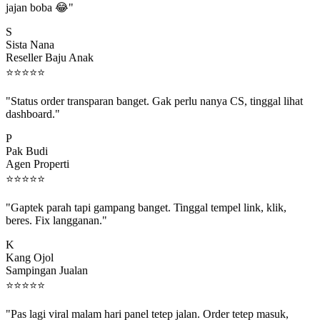
S
Sista Nana
Reseller Baju Anak
⭐
⭐
⭐
⭐
⭐
"Status order transparan banget. Gak perlu nanya CS, tinggal lihat
dashboard."
P
Pak Budi
Agen Properti
⭐
⭐
⭐
⭐
⭐
"Gaptek parah tapi gampang banget. Tinggal tempel link, klik,
beres. Fix langganan."
K
Kang Ojol
Sampingan Jualan
⭐
⭐
⭐
⭐
⭐
"Pas lagi viral malam hari panel tetep jalan. Order tetep masuk,
rejeki gak kelewat."