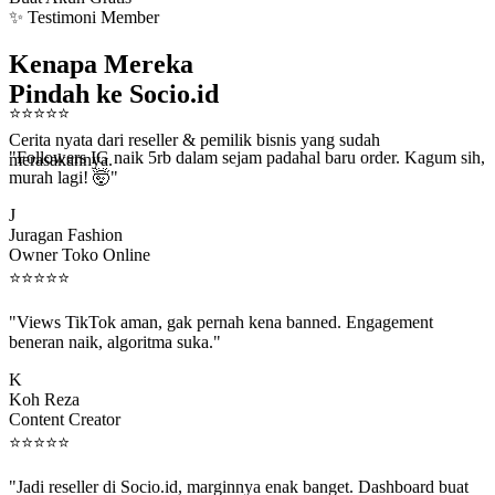
✨ Testimoni Member
Kenapa Mereka
Pindah ke Socio.id
⭐
⭐
⭐
⭐
⭐
Cerita nyata dari reseller & pemilik bisnis yang sudah
"Followers IG naik 5rb dalam sejam padahal baru order. Kagum sih,
merasakannya.
murah lagi! 🤯"
J
Juragan Fashion
Owner Toko Online
⭐
⭐
⭐
⭐
⭐
"Views TikTok aman, gak pernah kena banned. Engagement
beneran naik, algoritma suka."
K
Koh Reza
Content Creator
⭐
⭐
⭐
⭐
⭐
"Jadi reseller di Socio.id, marginnya enak banget. Dashboard buat
kirim order ke client gampang."