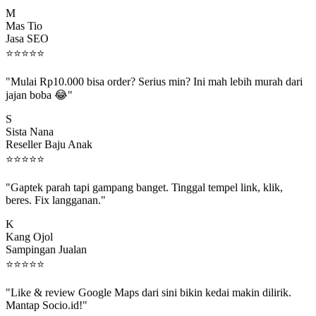
M
Mas Tio
Jasa SEO
⭐
⭐
⭐
⭐
⭐
"Mulai Rp10.000 bisa order? Serius min? Ini mah lebih murah dari
jajan boba 😂"
S
Sista Nana
Reseller Baju Anak
⭐
⭐
⭐
⭐
⭐
"Gaptek parah tapi gampang banget. Tinggal tempel link, klik,
beres. Fix langganan."
K
Kang Ojol
Sampingan Jualan
⭐
⭐
⭐
⭐
⭐
"Like & review Google Maps dari sini bikin kedai makin dilirik.
Mantap Socio.id!"