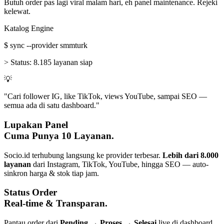
Butuh order pas lagi viral malam hari, eh panel maintenance. Rejeki
kelewat.
Katalog Engine
$
sync --provider smmturk
>
Status:
8.185 layanan siap
💡
"Cari follower IG, like TikTok, views YouTube, sampai SEO —
semua ada di satu dashboard."
Lupakan Panel
Cuma Punya 10 Layanan.
Socio.id terhubung langsung ke provider terbesar.
Lebih dari 8.000
layanan
dari Instagram, TikTok, YouTube, hingga SEO — auto-
sinkron harga & stok tiap jam.
Status Order
Real-time & Transparan.
Pantau order dari
Pending → Proses → Selesai
live di dashboard.