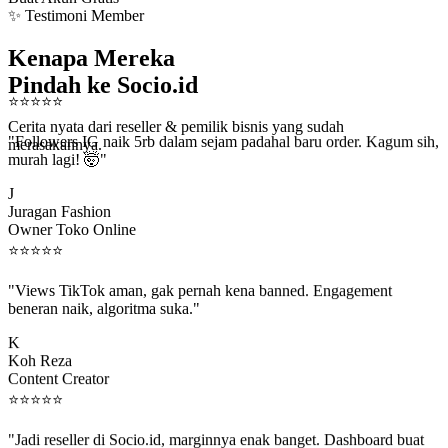
✨ Testimoni Member
Kenapa Mereka
Pindah ke Socio.id
⭐
⭐
⭐
⭐
⭐
Cerita nyata dari reseller & pemilik bisnis yang sudah
"Followers IG naik 5rb dalam sejam padahal baru order. Kagum sih,
merasakannya.
murah lagi! 🤯"
J
Juragan Fashion
Owner Toko Online
⭐
⭐
⭐
⭐
⭐
"Views TikTok aman, gak pernah kena banned. Engagement
beneran naik, algoritma suka."
K
Koh Reza
Content Creator
⭐
⭐
⭐
⭐
⭐
"Jadi reseller di Socio.id, marginnya enak banget. Dashboard buat
kirim order ke client gampang."