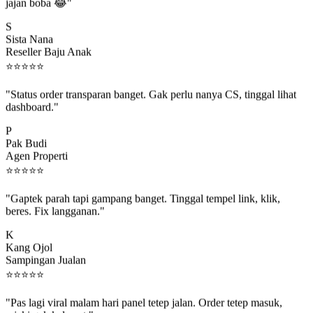
jajan boba 😂"
S
Sista Nana
Reseller Baju Anak
⭐
⭐
⭐
⭐
⭐
"Status order transparan banget. Gak perlu nanya CS, tinggal lihat
dashboard."
P
Pak Budi
Agen Properti
⭐
⭐
⭐
⭐
⭐
"Gaptek parah tapi gampang banget. Tinggal tempel link, klik,
beres. Fix langganan."
K
Kang Ojol
Sampingan Jualan
⭐
⭐
⭐
⭐
⭐
"Pas lagi viral malam hari panel tetep jalan. Order tetep masuk,