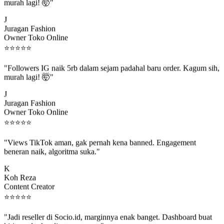
murah lagi! 🤯"
J
Juragan Fashion
Owner Toko Online
⭐
⭐
⭐
⭐
⭐
"Followers IG naik 5rb dalam sejam padahal baru order. Kagum sih,
murah lagi! 🤯"
J
Juragan Fashion
Owner Toko Online
⭐
⭐
⭐
⭐
⭐
"Views TikTok aman, gak pernah kena banned. Engagement
beneran naik, algoritma suka."
K
Koh Reza
Content Creator
⭐
⭐
⭐
⭐
⭐
"Jadi reseller di Socio.id, marginnya enak banget. Dashboard buat