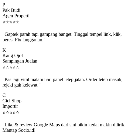
Pak Budi
Agen Properti
⭐
⭐
⭐
⭐
⭐
"Gaptek parah tapi gampang banget. Tinggal tempel link, klik,
beres. Fix langganan."
K
Kang Ojol
Sampingan Jualan
⭐
⭐
⭐
⭐
⭐
"Pas lagi viral malam hari panel tetep jalan. Order tetep masuk,
rejeki gak kelewat."
C
Cici Shop
Importir
⭐
⭐
⭐
⭐
⭐
"Like & review Google Maps dari sini bikin kedai makin dilirik.
Mantap Socio.id!"
B