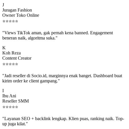
Juragan Fashion
Owner Toko Online
⭐
⭐
⭐
⭐
⭐
"Views TikTok aman, gak pernah kena banned. Engagement
beneran naik, algoritma suka."
K
Koh Reza
Content Creator
⭐
⭐
⭐
⭐
⭐
"Jadi reseller di Socio.id, marginnya enak banget. Dashboard buat
kirim order ke client gampang."
I
Ibu Ani
Reseller SMM
⭐
⭐
⭐
⭐
⭐
"Layanan SEO + backlink lengkap. Klien puas, ranking naik. Top-
up juga kilat."
M