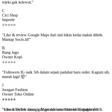
C
Cici Shop
Importir
⭐
⭐
⭐
⭐
⭐
"Like & review Google Maps dari sini bikin kedai makin dilirik.
Mantap Socio.id!"
B
Bang Jago
Owner Kopi
⭐
⭐
⭐
⭐
⭐
"Followers IG naik 5rb dalam sejam padahal baru order. Kagum sih,
murah lagi! 🤯"
J
Juragan Fashion
Owner Toko Online
⭐
⭐
⭐
⭐
⭐
⭐
⭐
⭐
⭐
⭐
"Views TikTok aman, gak pernah kena banned. Engagement
beneran naik, algoritma suka."