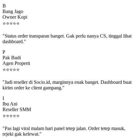
B
Bang Jago
Owner Kopi
⭐
⭐
⭐
⭐
⭐
"Status order transparan banget. Gak perlu nanya CS, tinggal lihat
dashboard."
P
Pak Budi
Agen Properti
⭐
⭐
⭐
⭐
⭐
"Jadi reseller di Socio.id, marginnya enak banget. Dashboard buat
kirim order ke client gampang."
I
Ibu Ani
Reseller SMM
⭐
⭐
⭐
⭐
⭐
"Pas lagi viral malam hari panel tetep jalan. Order tetep masuk,
rejeki gak kelewat."