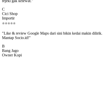
rejeki gak kelewat."
C
Cici Shop
Importir
⭐
⭐
⭐
⭐
⭐
"Like & review Google Maps dari sini bikin kedai makin dilirik.
Mantap Socio.id!"
B
Bang Jago
Owner Kopi