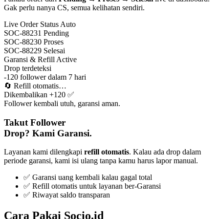
Gak perlu nanya CS, semua kelihatan sendiri.
Live Order Status
Auto
SOC-88231
Pending
SOC-88230
Proses
SOC-88229
Selesai
Garansi & Refill
Active
Drop terdeteksi
-120 follower dalam 7 hari
🔄
Refill otomatis…
Dikembalikan +120 ✅
Follower kembali utuh, garansi aman.
Takut Follower
Drop? Kami Garansi.
Layanan kami dilengkapi
refill otomatis
. Kalau ada drop dalam
periode garansi, kami isi ulang tanpa kamu harus lapor manual.
✅ Garansi uang kembali kalau gagal total
✅ Refill otomatis untuk layanan ber-Garansi
✅ Riwayat saldo transparan
Cara Pakai Socio.id