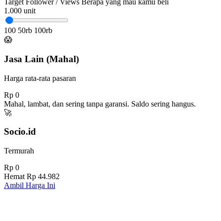
Target Follower / Views
Berapa yang mau kamu beli
1.000
unit
100
50rb
100rb
😱
Jasa Lain (Mahal)
Harga rata-rata pasaran
Rp 0
Mahal, lambat, dan sering tanpa garansi. Saldo sering hangus.
🚀
Socio.id
Termurah
Rp 0
Hemat
Rp 44.982
Ambil Harga Ini