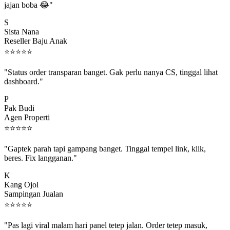
S
Sista Nana
Reseller Baju Anak
⭐
⭐
⭐
⭐
⭐
"Status order transparan banget. Gak perlu nanya CS, tinggal lihat
dashboard."
P
Pak Budi
Agen Properti
⭐
⭐
⭐
⭐
⭐
"Gaptek parah tapi gampang banget. Tinggal tempel link, klik,
beres. Fix langganan."
K
Kang Ojol
Sampingan Jualan
⭐
⭐
⭐
⭐
⭐
"Pas lagi viral malam hari panel tetep jalan. Order tetep masuk,
rejeki gak kelewat."