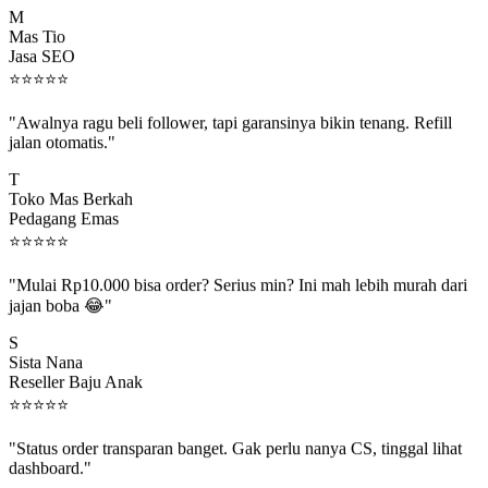
Mas Tio
Jasa SEO
⭐
⭐
⭐
⭐
⭐
"Awalnya ragu beli follower, tapi garansinya bikin tenang. Refill
jalan otomatis."
T
Toko Mas Berkah
Pedagang Emas
⭐
⭐
⭐
⭐
⭐
"Mulai Rp10.000 bisa order? Serius min? Ini mah lebih murah dari
jajan boba 😂"
S
Sista Nana
Reseller Baju Anak
⭐
⭐
⭐
⭐
⭐
"Status order transparan banget. Gak perlu nanya CS, tinggal lihat
dashboard."
P