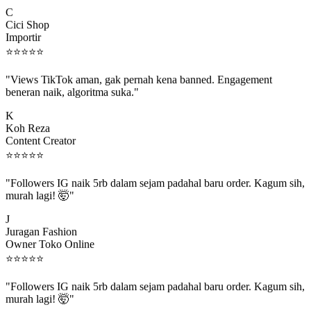
C
Cici Shop
Importir
⭐
⭐
⭐
⭐
⭐
"Views TikTok aman, gak pernah kena banned. Engagement
beneran naik, algoritma suka."
K
Koh Reza
Content Creator
⭐
⭐
⭐
⭐
⭐
"Followers IG naik 5rb dalam sejam padahal baru order. Kagum sih,
murah lagi! 🤯"
J
Juragan Fashion
Owner Toko Online
⭐
⭐
⭐
⭐
⭐
"Followers IG naik 5rb dalam sejam padahal baru order. Kagum sih,
murah lagi! 🤯"
J