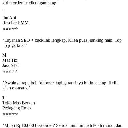
I
Ibu Ani
Reseller SMM
⭐
⭐
⭐
⭐
⭐
"Layanan SEO + backlink lengkap. Klien puas, ranking naik. Top-
up juga kilat."
M
Mas Tio
Jasa SEO
⭐
⭐
⭐
⭐
⭐
"Awalnya ragu beli follower, tapi garansinya bikin tenang. Refill
jalan otomatis."
T
Toko Mas Berkah
Pedagang Emas
⭐
⭐
⭐
⭐
⭐
"Mulai Rp10.000 bisa order? Serius min? Ini mah lebih murah dari
jajan boba 😂"