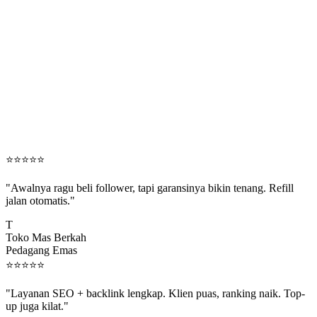
⭐
⭐
⭐
⭐
⭐
"Awalnya ragu beli follower, tapi garansinya bikin tenang. Refill
jalan otomatis."
T
Toko Mas Berkah
Pedagang Emas
⭐
⭐
⭐
⭐
⭐
"Layanan SEO + backlink lengkap. Klien puas, ranking naik. Top-
up juga kilat."