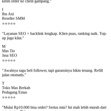
kirim order ke client gampang."
I
Ibu Ani
Reseller SMM
⭐
⭐
⭐
⭐
⭐
"Layanan SEO + backlink lengkap. Klien puas, ranking naik. Top-
up juga kilat."
M
Mas Tio
Jasa SEO
⭐
⭐
⭐
⭐
⭐
"Awalnya ragu beli follower, tapi garansinya bikin tenang. Refill
jalan otomatis."
T
Toko Mas Berkah
Pedagang Emas
⭐
⭐
⭐
⭐
⭐
"Mulai Rp10.000 bisa order? Serius min? Ini mah lebih murah dari