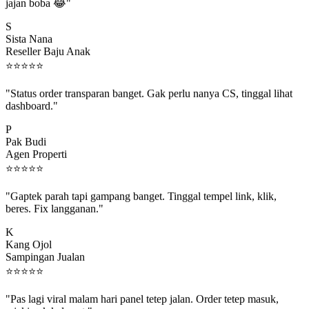
jajan boba 😂"
S
Sista Nana
Reseller Baju Anak
⭐
⭐
⭐
⭐
⭐
"Status order transparan banget. Gak perlu nanya CS, tinggal lihat
dashboard."
P
Pak Budi
Agen Properti
⭐
⭐
⭐
⭐
⭐
"Gaptek parah tapi gampang banget. Tinggal tempel link, klik,
beres. Fix langganan."
K
Kang Ojol
Sampingan Jualan
⭐
⭐
⭐
⭐
⭐
"Pas lagi viral malam hari panel tetep jalan. Order tetep masuk,