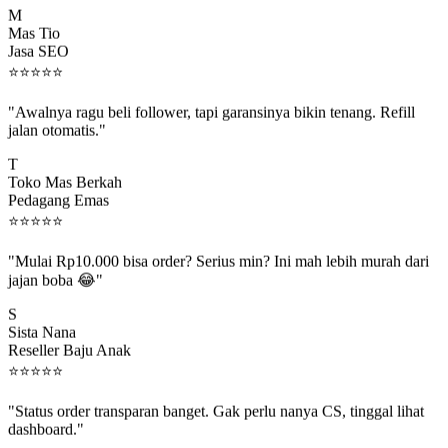
Mas Tio
Jasa SEO
⭐
⭐
⭐
⭐
⭐
"Awalnya ragu beli follower, tapi garansinya bikin tenang. Refill
jalan otomatis."
T
Toko Mas Berkah
Pedagang Emas
⭐
⭐
⭐
⭐
⭐
"Mulai Rp10.000 bisa order? Serius min? Ini mah lebih murah dari
jajan boba 😂"
S
Sista Nana
Reseller Baju Anak
⭐
⭐
⭐
⭐
⭐
"Status order transparan banget. Gak perlu nanya CS, tinggal lihat
dashboard."
P