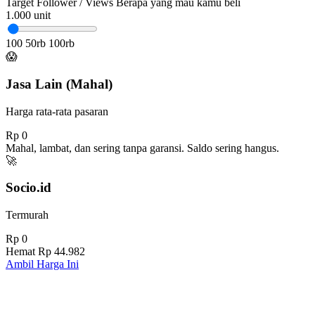
Target Follower / Views
Berapa yang mau kamu beli
1.000
unit
100
50rb
100rb
😱
Jasa Lain (Mahal)
Harga rata-rata pasaran
Rp 0
Mahal, lambat, dan sering tanpa garansi. Saldo sering hangus.
🚀
Socio.id
Termurah
Rp 0
Hemat
Rp 44.982
Ambil Harga Ini