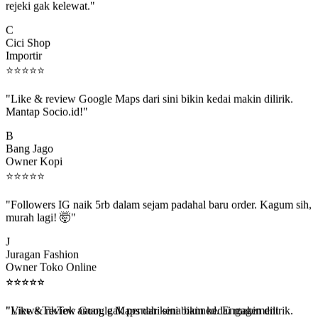
C
Cici Shop
Importir
⭐
⭐
⭐
⭐
⭐
"Like & review Google Maps dari sini bikin kedai makin dilirik.
Mantap Socio.id!"
B
Bang Jago
Owner Kopi
⭐
⭐
⭐
⭐
⭐
"Followers IG naik 5rb dalam sejam padahal baru order. Kagum sih,
murah lagi! 🤯"
J
Juragan Fashion
Owner Toko Online
⭐
⭐
⭐
⭐
⭐
⭐
⭐
⭐
⭐
⭐
"Views TikTok aman, gak pernah kena banned. Engagement
beneran naik, algoritma suka."