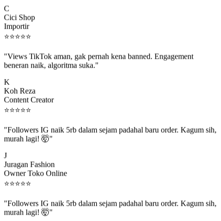
C
Cici Shop
Importir
⭐
⭐
⭐
⭐
⭐
"Views TikTok aman, gak pernah kena banned. Engagement
beneran naik, algoritma suka."
K
Koh Reza
Content Creator
⭐
⭐
⭐
⭐
⭐
"Followers IG naik 5rb dalam sejam padahal baru order. Kagum sih,
murah lagi! 🤯"
J
Juragan Fashion
Owner Toko Online
⭐
⭐
⭐
⭐
⭐
"Followers IG naik 5rb dalam sejam padahal baru order. Kagum sih,
murah lagi! 🤯"
J