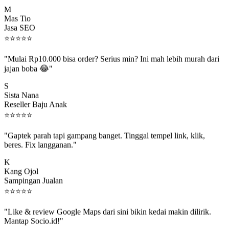
M
Mas Tio
Jasa SEO
⭐
⭐
⭐
⭐
⭐
"Mulai Rp10.000 bisa order? Serius min? Ini mah lebih murah dari
jajan boba 😂"
S
Sista Nana
Reseller Baju Anak
⭐
⭐
⭐
⭐
⭐
"Gaptek parah tapi gampang banget. Tinggal tempel link, klik,
beres. Fix langganan."
K
Kang Ojol
Sampingan Jualan
⭐
⭐
⭐
⭐
⭐
"Like & review Google Maps dari sini bikin kedai makin dilirik.
Mantap Socio.id!"