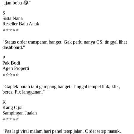
S
Sista Nana
Reseller Baju Anak
⭐
⭐
⭐
⭐
⭐
"Status order transparan banget. Gak perlu nanya CS, tinggal lihat
dashboard."
P
Pak Budi
Agen Properti
⭐
⭐
⭐
⭐
⭐
"Gaptek parah tapi gampang banget. Tinggal tempel link, klik,
beres. Fix langganan."
K
Kang Ojol
Sampingan Jualan
⭐
⭐
⭐
⭐
⭐
"Pas lagi viral malam hari panel tetep jalan. Order tetep masuk,
rejeki gak kelewat."