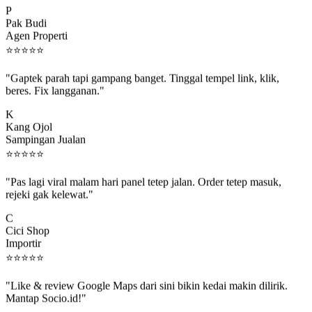
Pak Budi
Agen Properti
⭐
⭐
⭐
⭐
⭐
"Gaptek parah tapi gampang banget. Tinggal tempel link, klik,
beres. Fix langganan."
K
Kang Ojol
Sampingan Jualan
⭐
⭐
⭐
⭐
⭐
"Pas lagi viral malam hari panel tetep jalan. Order tetep masuk,
rejeki gak kelewat."
C
Cici Shop
Importir
⭐
⭐
⭐
⭐
⭐
"Like & review Google Maps dari sini bikin kedai makin dilirik.
Mantap Socio.id!"
B