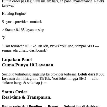
Butuh order pas lagi viral malam hari, eh panel maintenance. Rejeki
kelewat.
Katalog Engine
$
sync --provider smmturk
>
Status:
8.185 layanan siap
💡
"Cari follower IG, like TikTok, views YouTube, sampai SEO —
semua ada di satu dashboard."
Lupakan Panel
Cuma Punya 10 Layanan.
Socio.id terhubung langsung ke provider terbesar.
Lebih dari 8.000
layanan
dari Instagram, TikTok, YouTube, hingga SEO — auto-
sinkron harga & stok tiap jam.
Status Order
Real-time & Transparan.
Pantau order dari
Pending → Proses → Selesai
live di dashboard.