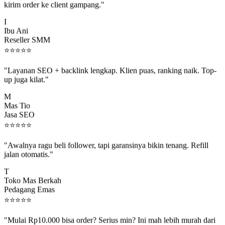
I
Ibu Ani
Reseller SMM
⭐
⭐
⭐
⭐
⭐
"Layanan SEO + backlink lengkap. Klien puas, ranking naik. Top-
up juga kilat."
M
Mas Tio
Jasa SEO
⭐
⭐
⭐
⭐
⭐
"Awalnya ragu beli follower, tapi garansinya bikin tenang. Refill
jalan otomatis."
T
Toko Mas Berkah
Pedagang Emas
⭐
⭐
⭐
⭐
⭐
"Mulai Rp10.000 bisa order? Serius min? Ini mah lebih murah dari
jajan boba 😂"