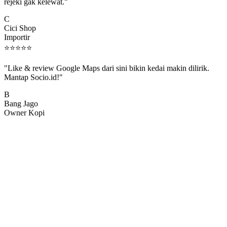
rejeki gak kelewat."
C
Cici Shop
Importir
⭐
⭐
⭐
⭐
⭐
"Like & review Google Maps dari sini bikin kedai makin dilirik.
Mantap Socio.id!"
B
Bang Jago
Owner Kopi