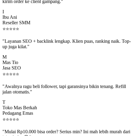
kirim order ke client gampang."
I
Ibu Ani
Reseller SMM
⭐
⭐
⭐
⭐
⭐
"Layanan SEO + backlink lengkap. Klien puas, ranking naik. Top-
up juga kilat."
M
Mas Tio
Jasa SEO
⭐
⭐
⭐
⭐
⭐
"Awalnya ragu beli follower, tapi garansinya bikin tenang. Refill
jalan otomatis."
T
Toko Mas Berkah
Pedagang Emas
⭐
⭐
⭐
⭐
⭐
"Mulai Rp10.000 bisa order? Serius min? Ini mah lebih murah dari