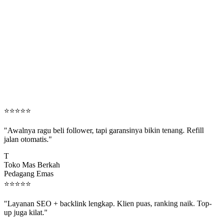
⭐
⭐
⭐
⭐
⭐
"Awalnya ragu beli follower, tapi garansinya bikin tenang. Refill
jalan otomatis."
T
Toko Mas Berkah
Pedagang Emas
⭐
⭐
⭐
⭐
⭐
"Layanan SEO + backlink lengkap. Klien puas, ranking naik. Top-
up juga kilat."