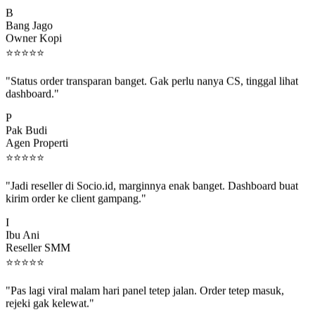
B
Bang Jago
Owner Kopi
⭐
⭐
⭐
⭐
⭐
"Status order transparan banget. Gak perlu nanya CS, tinggal lihat
dashboard."
P
Pak Budi
Agen Properti
⭐
⭐
⭐
⭐
⭐
"Jadi reseller di Socio.id, marginnya enak banget. Dashboard buat
kirim order ke client gampang."
I
Ibu Ani
Reseller SMM
⭐
⭐
⭐
⭐
⭐
"Pas lagi viral malam hari panel tetep jalan. Order tetep masuk,
rejeki gak kelewat."