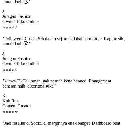
"Followers IG naik 5rb dalam sejam padahal baru order. Kagum sih,
murah lagi! 🤯"
J
Juragan Fashion
Owner Toko Online
⭐
⭐
⭐
⭐
⭐
"Followers IG naik 5rb dalam sejam padahal baru order. Kagum sih,
murah lagi! 🤯"
J
Juragan Fashion
Owner Toko Online
⭐
⭐
⭐
⭐
⭐
"Views TikTok aman, gak pernah kena banned. Engagement
beneran naik, algoritma suka."
K
Koh Reza
Content Creator
⭐
⭐
⭐
⭐
⭐
"Jadi reseller di Socio.id, marginnya enak banget. Dashboard buat