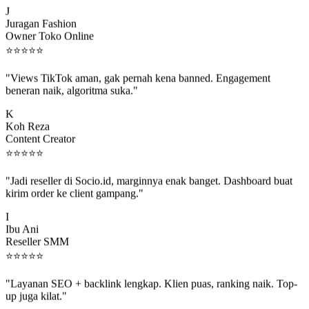
Juragan Fashion
Owner Toko Online
⭐
⭐
⭐
⭐
⭐
"Views TikTok aman, gak pernah kena banned. Engagement
beneran naik, algoritma suka."
K
Koh Reza
Content Creator
⭐
⭐
⭐
⭐
⭐
"Jadi reseller di Socio.id, marginnya enak banget. Dashboard buat
kirim order ke client gampang."
I
Ibu Ani
Reseller SMM
⭐
⭐
⭐
⭐
⭐
"Layanan SEO + backlink lengkap. Klien puas, ranking naik. Top-
up juga kilat."
M