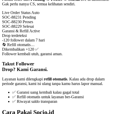
Gak perlu nanya CS, semua kelihatan sendiri.
Live Order Status
Auto
SOC-88231
Pending
SOC-88230
Proses
SOC-88229
Selesai
Garansi & Refill
Active
Drop terdeteksi
-120 follower dalam 7 hari
🔄
Refill otomatis…
Dikembalikan +120 ✅
Follower kembali utuh, garansi aman.
Takut Follower
Drop? Kami Garansi.
Layanan kami dilengkapi
refill otomatis
. Kalau ada drop dalam
periode garansi, kami isi ulang tanpa kamu harus lapor manual.
✅ Garansi uang kembali kalau gagal total
✅ Refill otomatis untuk layanan ber-Garansi
✅ Riwayat saldo transparan
Cara Pakai Socio.id