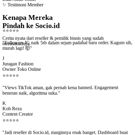
✨ Testimoni Member
Kenapa Mereka
Pindah ke Socio.id
⭐
⭐
⭐
⭐
⭐
Cerita nyata dari reseller & pemilik bisnis yang sudah
"Followers IG naik 5rb dalam sejam padahal baru order. Kagum sih,
merasakannya.
murah lagi! 🤯"
J
Juragan Fashion
Owner Toko Online
⭐
⭐
⭐
⭐
⭐
"Views TikTok aman, gak pernah kena banned. Engagement
beneran naik, algoritma suka."
K
Koh Reza
Content Creator
⭐
⭐
⭐
⭐
⭐
"Jadi reseller di Socio.id, marginnya enak banget. Dashboard buat
kirim order ke client gampang."