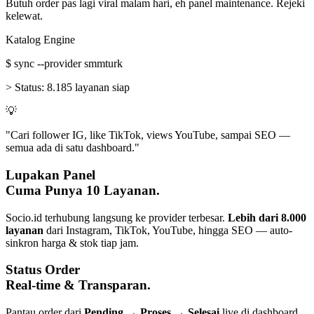
Butuh order pas lagi viral malam hari, eh panel maintenance. Rejeki
kelewat.
Katalog Engine
$
sync --provider smmturk
>
Status:
8.185 layanan siap
💡
"Cari follower IG, like TikTok, views YouTube, sampai SEO —
semua ada di satu dashboard."
Lupakan Panel
Cuma Punya 10 Layanan.
Socio.id terhubung langsung ke provider terbesar.
Lebih dari 8.000
layanan
dari Instagram, TikTok, YouTube, hingga SEO — auto-
sinkron harga & stok tiap jam.
Status Order
Real-time & Transparan.
Pantau order dari
Pending → Proses → Selesai
live di dashboard.