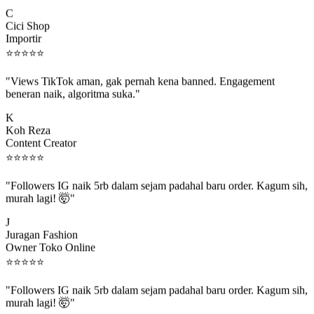
C
Cici Shop
Importir
⭐
⭐
⭐
⭐
⭐
"Views TikTok aman, gak pernah kena banned. Engagement
beneran naik, algoritma suka."
K
Koh Reza
Content Creator
⭐
⭐
⭐
⭐
⭐
"Followers IG naik 5rb dalam sejam padahal baru order. Kagum sih,
murah lagi! 🤯"
J
Juragan Fashion
Owner Toko Online
⭐
⭐
⭐
⭐
⭐
"Followers IG naik 5rb dalam sejam padahal baru order. Kagum sih,
murah lagi! 🤯"