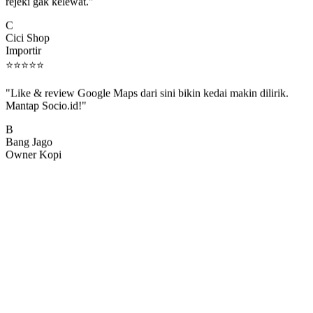
rejeki gak kelewat."
C
Cici Shop
Importir
⭐
⭐
⭐
⭐
⭐
"Like & review Google Maps dari sini bikin kedai makin dilirik.
Mantap Socio.id!"
B
Bang Jago
Owner Kopi