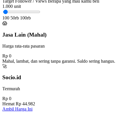
Target Follower / Views
Berapa yang mau kamu beli
1.000
unit
100
50rb
100rb
😱
Jasa Lain (Mahal)
Harga rata-rata pasaran
Rp 0
Mahal, lambat, dan sering tanpa garansi. Saldo sering hangus.
🚀
Socio.id
Termurah
Rp 0
Hemat
Rp 44.982
Ambil Harga Ini