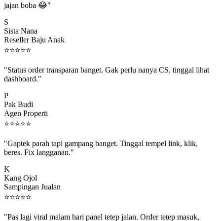
S
Sista Nana
Reseller Baju Anak
⭐
⭐
⭐
⭐
⭐
"Status order transparan banget. Gak perlu nanya CS, tinggal lihat
dashboard."
P
Pak Budi
Agen Properti
⭐
⭐
⭐
⭐
⭐
"Gaptek parah tapi gampang banget. Tinggal tempel link, klik,
beres. Fix langganan."
K
Kang Ojol
Sampingan Jualan
⭐
⭐
⭐
⭐
⭐
"Pas lagi viral malam hari panel tetep jalan. Order tetep masuk,
rejeki gak kelewat."