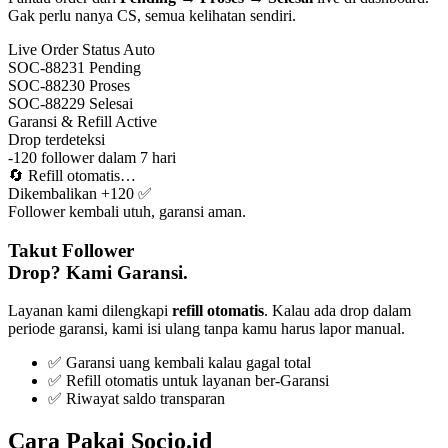
Gak perlu nanya CS, semua kelihatan sendiri.
Live Order Status
Auto
SOC-88231
Pending
SOC-88230
Proses
SOC-88229
Selesai
Garansi & Refill
Active
Drop terdeteksi
-120 follower dalam 7 hari
🔄
Refill otomatis…
Dikembalikan +120 ✅
Follower kembali utuh, garansi aman.
Takut Follower
Drop? Kami Garansi.
Layanan kami dilengkapi
refill otomatis
. Kalau ada drop dalam
periode garansi, kami isi ulang tanpa kamu harus lapor manual.
✅ Garansi uang kembali kalau gagal total
✅ Refill otomatis untuk layanan ber-Garansi
✅ Riwayat saldo transparan
Cara Pakai Socio.id