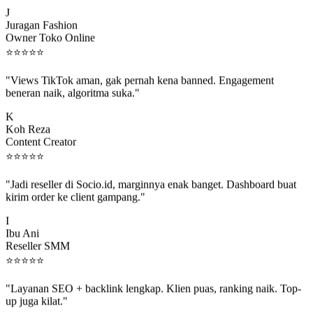
J
Juragan Fashion
Owner Toko Online
⭐
⭐
⭐
⭐
⭐
"Views TikTok aman, gak pernah kena banned. Engagement
beneran naik, algoritma suka."
K
Koh Reza
Content Creator
⭐
⭐
⭐
⭐
⭐
"Jadi reseller di Socio.id, marginnya enak banget. Dashboard buat
kirim order ke client gampang."
I
Ibu Ani
Reseller SMM
⭐
⭐
⭐
⭐
⭐
"Layanan SEO + backlink lengkap. Klien puas, ranking naik. Top-
up juga kilat."