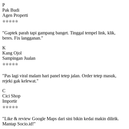
P
Pak Budi
Agen Properti
⭐
⭐
⭐
⭐
⭐
"Gaptek parah tapi gampang banget. Tinggal tempel link, klik,
beres. Fix langganan."
K
Kang Ojol
Sampingan Jualan
⭐
⭐
⭐
⭐
⭐
"Pas lagi viral malam hari panel tetep jalan. Order tetep masuk,
rejeki gak kelewat."
C
Cici Shop
Importir
⭐
⭐
⭐
⭐
⭐
"Like & review Google Maps dari sini bikin kedai makin dilirik.
Mantap Socio.id!"
B