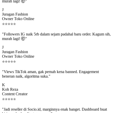
murah lagi! 🤯"
J
Juragan Fashion
Owner Toko Online
⭐
⭐
⭐
⭐
⭐
"Followers IG naik 5rb dalam sejam padahal baru order. Kagum sih,
murah lagi! 🤯"
J
Juragan Fashion
Owner Toko Online
⭐
⭐
⭐
⭐
⭐
"Views TikTok aman, gak pernah kena banned. Engagement
beneran naik, algoritma suka."
K
Koh Reza
Content Creator
⭐
⭐
⭐
⭐
⭐
"Jadi reseller di Socio.id, marginnya enak banget. Dashboard buat