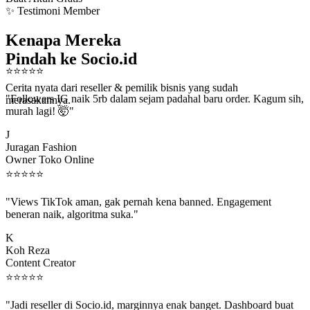
✨ Testimoni Member
Kenapa Mereka
Pindah ke Socio.id
⭐
⭐
⭐
⭐
⭐
Cerita nyata dari reseller & pemilik bisnis yang sudah
"Followers IG naik 5rb dalam sejam padahal baru order. Kagum sih,
merasakannya.
murah lagi! 🤯"
J
Juragan Fashion
Owner Toko Online
⭐
⭐
⭐
⭐
⭐
"Views TikTok aman, gak pernah kena banned. Engagement
beneran naik, algoritma suka."
K
Koh Reza
Content Creator
⭐
⭐
⭐
⭐
⭐
"Jadi reseller di Socio.id, marginnya enak banget. Dashboard buat
kirim order ke client gampang."