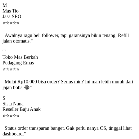
M
Mas Tio
Jasa SEO
⭐
⭐
⭐
⭐
⭐
"Awalnya ragu beli follower, tapi garansinya bikin tenang. Refill
jalan otomatis."
T
Toko Mas Berkah
Pedagang Emas
⭐
⭐
⭐
⭐
⭐
"Mulai Rp10.000 bisa order? Serius min? Ini mah lebih murah dari
jajan boba 😂"
S
Sista Nana
Reseller Baju Anak
⭐
⭐
⭐
⭐
⭐
"Status order transparan banget. Gak perlu nanya CS, tinggal lihat
dashboard."