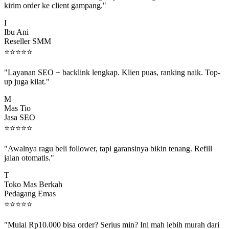
I
Ibu Ani
Reseller SMM
⭐
⭐
⭐
⭐
⭐
"Layanan SEO + backlink lengkap. Klien puas, ranking naik. Top-
up juga kilat."
M
Mas Tio
Jasa SEO
⭐
⭐
⭐
⭐
⭐
"Awalnya ragu beli follower, tapi garansinya bikin tenang. Refill
jalan otomatis."
T
Toko Mas Berkah
Pedagang Emas
⭐
⭐
⭐
⭐
⭐
"Mulai Rp10.000 bisa order? Serius min? Ini mah lebih murah dari
jajan boba 😂"