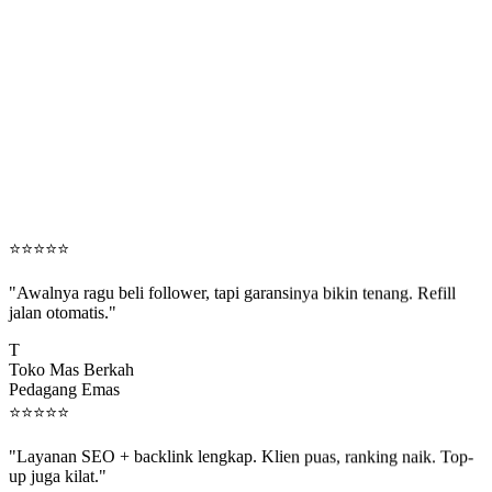
⭐
⭐
⭐
⭐
⭐
"Awalnya ragu beli follower, tapi garansinya bikin tenang. Refill
jalan otomatis."
T
Toko Mas Berkah
Pedagang Emas
⭐
⭐
⭐
⭐
⭐
"Layanan SEO + backlink lengkap. Klien puas, ranking naik. Top-
up juga kilat."