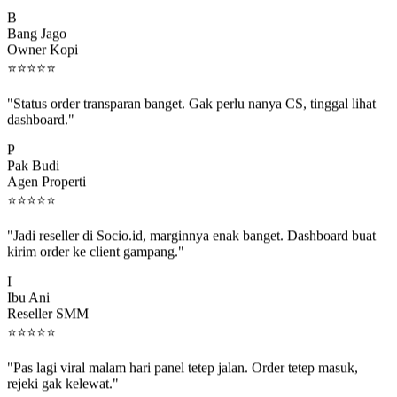
B
Bang Jago
Owner Kopi
⭐
⭐
⭐
⭐
⭐
"Status order transparan banget. Gak perlu nanya CS, tinggal lihat
dashboard."
P
Pak Budi
Agen Properti
⭐
⭐
⭐
⭐
⭐
"Jadi reseller di Socio.id, marginnya enak banget. Dashboard buat
kirim order ke client gampang."
I
Ibu Ani
Reseller SMM
⭐
⭐
⭐
⭐
⭐
"Pas lagi viral malam hari panel tetep jalan. Order tetep masuk,
rejeki gak kelewat."