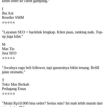
kirim order ke client gampang."
I
Ibu Ani
Reseller SMM
⭐
⭐
⭐
⭐
⭐
"Layanan SEO + backlink lengkap. Klien puas, ranking naik. Top-
up juga kilat."
M
Mas Tio
Jasa SEO
⭐
⭐
⭐
⭐
⭐
"Awalnya ragu beli follower, tapi garansinya bikin tenang. Refill
jalan otomatis."
T
Toko Mas Berkah
Pedagang Emas
⭐
⭐
⭐
⭐
⭐
"Mulai Rp10.000 bisa order? Serius min? Ini mah lebih murah dari