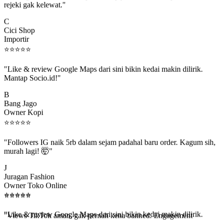
C
Cici Shop
Importir
⭐
⭐
⭐
⭐
⭐
"Like & review Google Maps dari sini bikin kedai makin dilirik.
Mantap Socio.id!"
B
Bang Jago
Owner Kopi
⭐
⭐
⭐
⭐
⭐
"Followers IG naik 5rb dalam sejam padahal baru order. Kagum sih,
murah lagi! 🤯"
J
Juragan Fashion
Owner Toko Online
⭐
⭐
⭐
⭐
⭐
⭐
⭐
⭐
⭐
⭐
"Views TikTok aman, gak pernah kena banned. Engagement
beneran naik, algoritma suka."