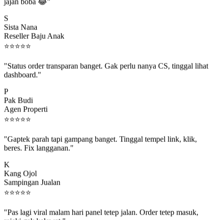
jajan boba 😂"
S
Sista Nana
Reseller Baju Anak
⭐
⭐
⭐
⭐
⭐
"Status order transparan banget. Gak perlu nanya CS, tinggal lihat
dashboard."
P
Pak Budi
Agen Properti
⭐
⭐
⭐
⭐
⭐
"Gaptek parah tapi gampang banget. Tinggal tempel link, klik,
beres. Fix langganan."
K
Kang Ojol
Sampingan Jualan
⭐
⭐
⭐
⭐
⭐
"Pas lagi viral malam hari panel tetep jalan. Order tetep masuk,