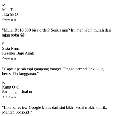
M
Mas Tio
Jasa SEO
⭐
⭐
⭐
⭐
⭐
"Mulai Rp10.000 bisa order? Serius min? Ini mah lebih murah dari
jajan boba 😂"
S
Sista Nana
Reseller Baju Anak
⭐
⭐
⭐
⭐
⭐
"Gaptek parah tapi gampang banget. Tinggal tempel link, klik,
beres. Fix langganan."
K
Kang Ojol
Sampingan Jualan
⭐
⭐
⭐
⭐
⭐
"Like & review Google Maps dari sini bikin kedai makin dilirik.
Mantap Socio.id!"