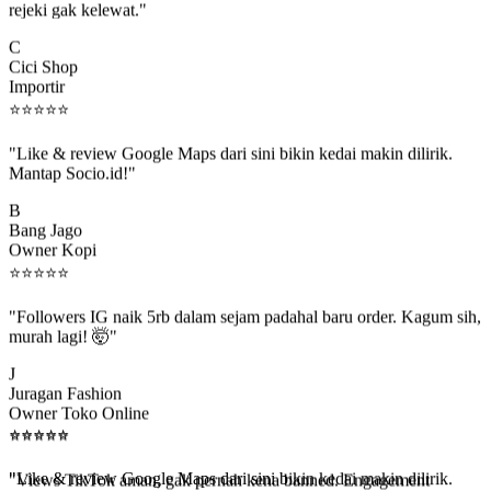
C
Cici Shop
Importir
⭐
⭐
⭐
⭐
⭐
"Like & review Google Maps dari sini bikin kedai makin dilirik.
Mantap Socio.id!"
B
Bang Jago
Owner Kopi
⭐
⭐
⭐
⭐
⭐
"Followers IG naik 5rb dalam sejam padahal baru order. Kagum sih,
murah lagi! 🤯"
J
Juragan Fashion
Owner Toko Online
⭐
⭐
⭐
⭐
⭐
⭐
⭐
⭐
⭐
⭐
"Views TikTok aman, gak pernah kena banned. Engagement
beneran naik, algoritma suka."