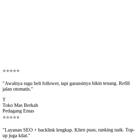
⭐
⭐
⭐
⭐
⭐
"Awalnya ragu beli follower, tapi garansinya bikin tenang. Refill
jalan otomatis."
T
Toko Mas Berkah
Pedagang Emas
⭐
⭐
⭐
⭐
⭐
"Layanan SEO + backlink lengkap. Klien puas, ranking naik. Top-
up juga kilat."