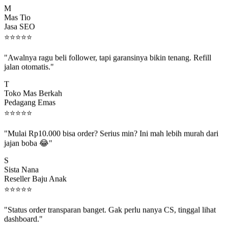
M
Mas Tio
Jasa SEO
⭐
⭐
⭐
⭐
⭐
"Awalnya ragu beli follower, tapi garansinya bikin tenang. Refill
jalan otomatis."
T
Toko Mas Berkah
Pedagang Emas
⭐
⭐
⭐
⭐
⭐
"Mulai Rp10.000 bisa order? Serius min? Ini mah lebih murah dari
jajan boba 😂"
S
Sista Nana
Reseller Baju Anak
⭐
⭐
⭐
⭐
⭐
"Status order transparan banget. Gak perlu nanya CS, tinggal lihat
dashboard."