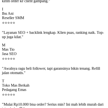
kirim order ke client gampang."
I
Ibu Ani
Reseller SMM
⭐
⭐
⭐
⭐
⭐
"Layanan SEO + backlink lengkap. Klien puas, ranking naik. Top-
up juga kilat."
M
Mas Tio
Jasa SEO
⭐
⭐
⭐
⭐
⭐
"Awalnya ragu beli follower, tapi garansinya bikin tenang. Refill
jalan otomatis."
T
Toko Mas Berkah
Pedagang Emas
⭐
⭐
⭐
⭐
⭐
"Mulai Rp10.000 bisa order? Serius min? Ini mah lebih murah dari