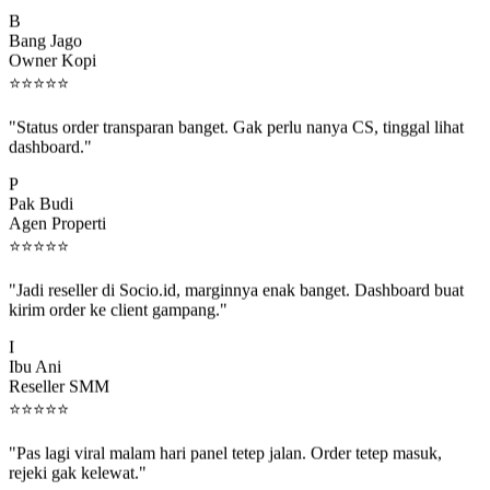
B
Bang Jago
Owner Kopi
⭐
⭐
⭐
⭐
⭐
"Status order transparan banget. Gak perlu nanya CS, tinggal lihat
dashboard."
P
Pak Budi
Agen Properti
⭐
⭐
⭐
⭐
⭐
"Jadi reseller di Socio.id, marginnya enak banget. Dashboard buat
kirim order ke client gampang."
I
Ibu Ani
Reseller SMM
⭐
⭐
⭐
⭐
⭐
"Pas lagi viral malam hari panel tetep jalan. Order tetep masuk,
rejeki gak kelewat."