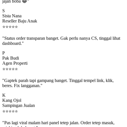
jajan boba 😂"
S
Sista Nana
Reseller Baju Anak
⭐
⭐
⭐
⭐
⭐
"Status order transparan banget. Gak perlu nanya CS, tinggal lihat
dashboard."
P
Pak Budi
Agen Properti
⭐
⭐
⭐
⭐
⭐
"Gaptek parah tapi gampang banget. Tinggal tempel link, klik,
beres. Fix langganan."
K
Kang Ojol
Sampingan Jualan
⭐
⭐
⭐
⭐
⭐
"Pas lagi viral malam hari panel tetep jalan. Order tetep masuk,