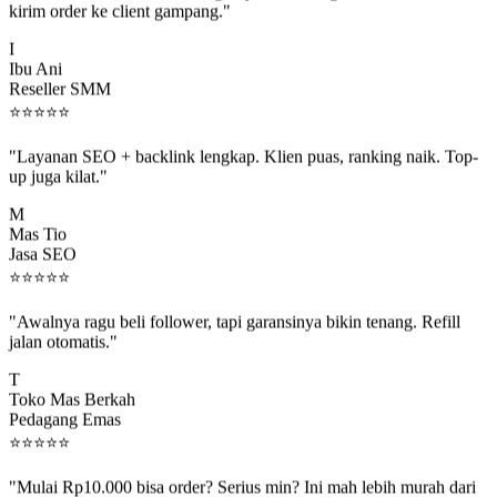
I
Ibu Ani
Reseller SMM
⭐
⭐
⭐
⭐
⭐
"Layanan SEO + backlink lengkap. Klien puas, ranking naik. Top-
up juga kilat."
M
Mas Tio
Jasa SEO
⭐
⭐
⭐
⭐
⭐
"Awalnya ragu beli follower, tapi garansinya bikin tenang. Refill
jalan otomatis."
T
Toko Mas Berkah
Pedagang Emas
⭐
⭐
⭐
⭐
⭐
"Mulai Rp10.000 bisa order? Serius min? Ini mah lebih murah dari
jajan boba 😂"