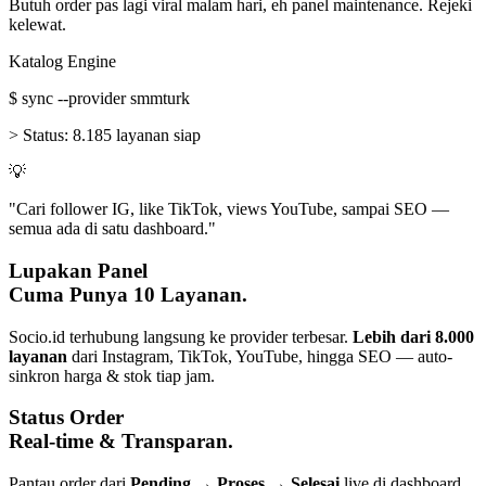
Butuh order pas lagi viral malam hari, eh panel maintenance. Rejeki
kelewat.
Katalog Engine
$
sync --provider smmturk
>
Status:
8.185 layanan siap
💡
"Cari follower IG, like TikTok, views YouTube, sampai SEO —
semua ada di satu dashboard."
Lupakan Panel
Cuma Punya 10 Layanan.
Socio.id terhubung langsung ke provider terbesar.
Lebih dari 8.000
layanan
dari Instagram, TikTok, YouTube, hingga SEO — auto-
sinkron harga & stok tiap jam.
Status Order
Real-time & Transparan.
Pantau order dari
Pending → Proses → Selesai
live di dashboard.