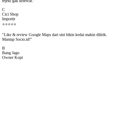
rejeki gak kelewat."
C
Cici Shop
Importir
⭐
⭐
⭐
⭐
⭐
"Like & review Google Maps dari sini bikin kedai makin dilirik.
Mantap Socio.id!"
B
Bang Jago
Owner Kopi