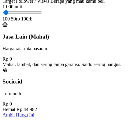
Target Follower / Views
Berapa yang mau kamu beli
1.000
unit
100
50rb
100rb
😱
Jasa Lain (Mahal)
Harga rata-rata pasaran
Rp 0
Mahal, lambat, dan sering tanpa garansi. Saldo sering hangus.
🚀
Socio.id
Termurah
Rp 0
Hemat
Rp 44.982
Ambil Harga Ini