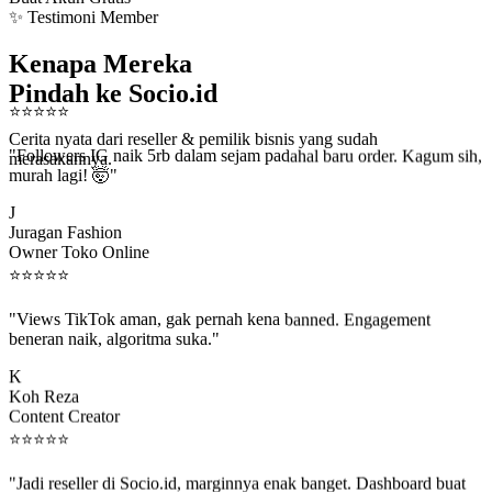
✨ Testimoni Member
Kenapa Mereka
Pindah ke Socio.id
⭐
⭐
⭐
⭐
⭐
Cerita nyata dari reseller & pemilik bisnis yang sudah
"Followers IG naik 5rb dalam sejam padahal baru order. Kagum sih,
merasakannya.
murah lagi! 🤯"
J
Juragan Fashion
Owner Toko Online
⭐
⭐
⭐
⭐
⭐
"Views TikTok aman, gak pernah kena banned. Engagement
beneran naik, algoritma suka."
K
Koh Reza
Content Creator
⭐
⭐
⭐
⭐
⭐
"Jadi reseller di Socio.id, marginnya enak banget. Dashboard buat
kirim order ke client gampang."