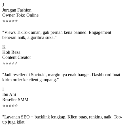
J
Juragan Fashion
Owner Toko Online
⭐
⭐
⭐
⭐
⭐
"Views TikTok aman, gak pernah kena banned. Engagement
beneran naik, algoritma suka."
K
Koh Reza
Content Creator
⭐
⭐
⭐
⭐
⭐
"Jadi reseller di Socio.id, marginnya enak banget. Dashboard buat
kirim order ke client gampang."
I
Ibu Ani
Reseller SMM
⭐
⭐
⭐
⭐
⭐
"Layanan SEO + backlink lengkap. Klien puas, ranking naik. Top-
up juga kilat."