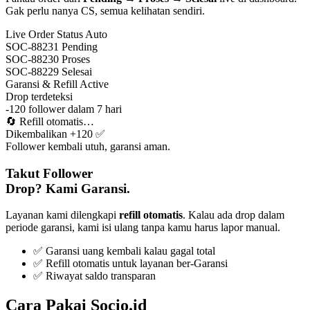
Gak perlu nanya CS, semua kelihatan sendiri.
Live Order Status
Auto
SOC-88231
Pending
SOC-88230
Proses
SOC-88229
Selesai
Garansi & Refill
Active
Drop terdeteksi
-120 follower dalam 7 hari
🔄
Refill otomatis…
Dikembalikan +120 ✅
Follower kembali utuh, garansi aman.
Takut Follower
Drop? Kami Garansi.
Layanan kami dilengkapi
refill otomatis
. Kalau ada drop dalam
periode garansi, kami isi ulang tanpa kamu harus lapor manual.
✅ Garansi uang kembali kalau gagal total
✅ Refill otomatis untuk layanan ber-Garansi
✅ Riwayat saldo transparan
Cara Pakai Socio.id