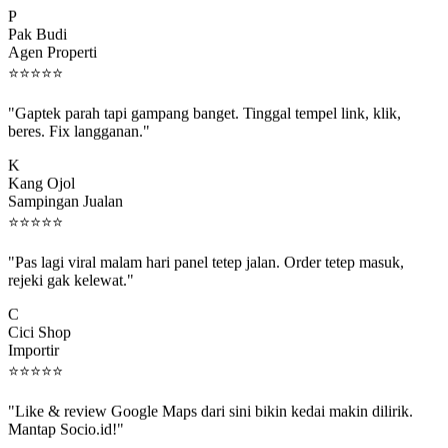
P
Pak Budi
Agen Properti
⭐
⭐
⭐
⭐
⭐
"Gaptek parah tapi gampang banget. Tinggal tempel link, klik,
beres. Fix langganan."
K
Kang Ojol
Sampingan Jualan
⭐
⭐
⭐
⭐
⭐
"Pas lagi viral malam hari panel tetep jalan. Order tetep masuk,
rejeki gak kelewat."
C
Cici Shop
Importir
⭐
⭐
⭐
⭐
⭐
"Like & review Google Maps dari sini bikin kedai makin dilirik.
Mantap Socio.id!"
B