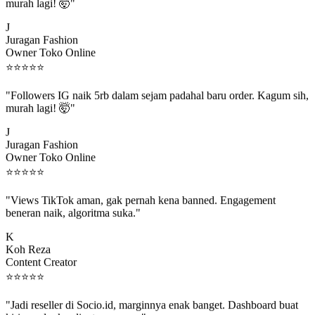
murah lagi! 🤯"
J
Juragan Fashion
Owner Toko Online
⭐
⭐
⭐
⭐
⭐
"Followers IG naik 5rb dalam sejam padahal baru order. Kagum sih,
murah lagi! 🤯"
J
Juragan Fashion
Owner Toko Online
⭐
⭐
⭐
⭐
⭐
"Views TikTok aman, gak pernah kena banned. Engagement
beneran naik, algoritma suka."
K
Koh Reza
Content Creator
⭐
⭐
⭐
⭐
⭐
"Jadi reseller di Socio.id, marginnya enak banget. Dashboard buat