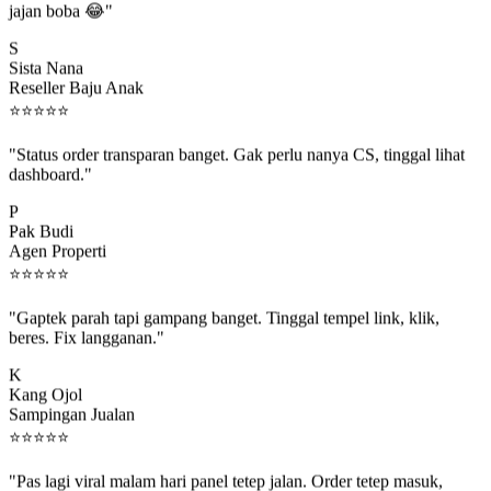
S
Sista Nana
Reseller Baju Anak
⭐
⭐
⭐
⭐
⭐
"Status order transparan banget. Gak perlu nanya CS, tinggal lihat
dashboard."
P
Pak Budi
Agen Properti
⭐
⭐
⭐
⭐
⭐
"Gaptek parah tapi gampang banget. Tinggal tempel link, klik,
beres. Fix langganan."
K
Kang Ojol
Sampingan Jualan
⭐
⭐
⭐
⭐
⭐
"Pas lagi viral malam hari panel tetep jalan. Order tetep masuk,
rejeki gak kelewat."