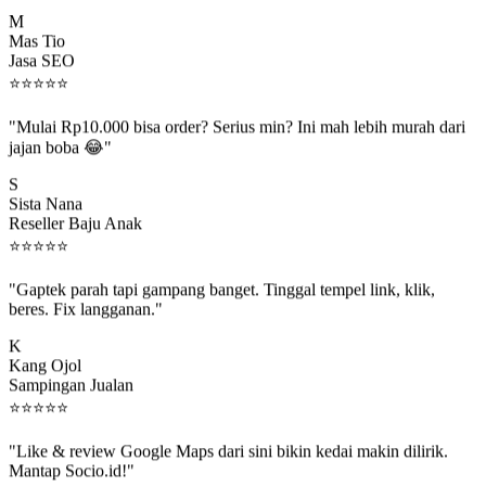
M
Mas Tio
Jasa SEO
⭐
⭐
⭐
⭐
⭐
"Mulai Rp10.000 bisa order? Serius min? Ini mah lebih murah dari
jajan boba 😂"
S
Sista Nana
Reseller Baju Anak
⭐
⭐
⭐
⭐
⭐
"Gaptek parah tapi gampang banget. Tinggal tempel link, klik,
beres. Fix langganan."
K
Kang Ojol
Sampingan Jualan
⭐
⭐
⭐
⭐
⭐
"Like & review Google Maps dari sini bikin kedai makin dilirik.
Mantap Socio.id!"