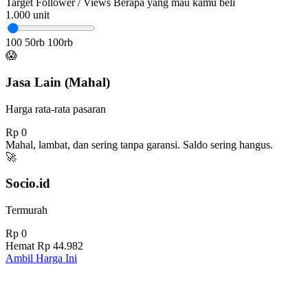
Target Follower / Views
Berapa yang mau kamu beli
1.000
unit
100
50rb
100rb
😱
Jasa Lain (Mahal)
Harga rata-rata pasaran
Rp 0
Mahal, lambat, dan sering tanpa garansi. Saldo sering hangus.
🚀
Socio.id
Termurah
Rp 0
Hemat
Rp 44.982
Ambil Harga Ini