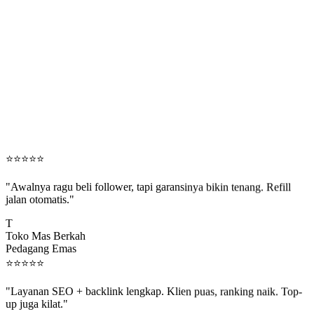
⭐
⭐
⭐
⭐
⭐
"Awalnya ragu beli follower, tapi garansinya bikin tenang. Refill
jalan otomatis."
T
Toko Mas Berkah
Pedagang Emas
⭐
⭐
⭐
⭐
⭐
"Layanan SEO + backlink lengkap. Klien puas, ranking naik. Top-
up juga kilat."