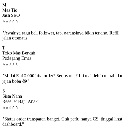
M
Mas Tio
Jasa SEO
⭐
⭐
⭐
⭐
⭐
"Awalnya ragu beli follower, tapi garansinya bikin tenang. Refill
jalan otomatis."
T
Toko Mas Berkah
Pedagang Emas
⭐
⭐
⭐
⭐
⭐
"Mulai Rp10.000 bisa order? Serius min? Ini mah lebih murah dari
jajan boba 😂"
S
Sista Nana
Reseller Baju Anak
⭐
⭐
⭐
⭐
⭐
"Status order transparan banget. Gak perlu nanya CS, tinggal lihat
dashboard."