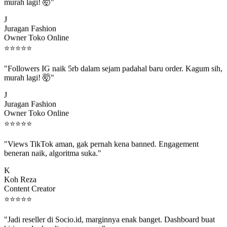
murah lagi! 🤯"
J
Juragan Fashion
Owner Toko Online
⭐
⭐
⭐
⭐
⭐
"Followers IG naik 5rb dalam sejam padahal baru order. Kagum sih,
murah lagi! 🤯"
J
Juragan Fashion
Owner Toko Online
⭐
⭐
⭐
⭐
⭐
"Views TikTok aman, gak pernah kena banned. Engagement
beneran naik, algoritma suka."
K
Koh Reza
Content Creator
⭐
⭐
⭐
⭐
⭐
"Jadi reseller di Socio.id, marginnya enak banget. Dashboard buat