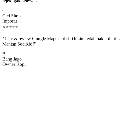
rejeki gak kelewat."
C
Cici Shop
Importir
⭐
⭐
⭐
⭐
⭐
"Like & review Google Maps dari sini bikin kedai makin dilirik.
Mantap Socio.id!"
B
Bang Jago
Owner Kopi