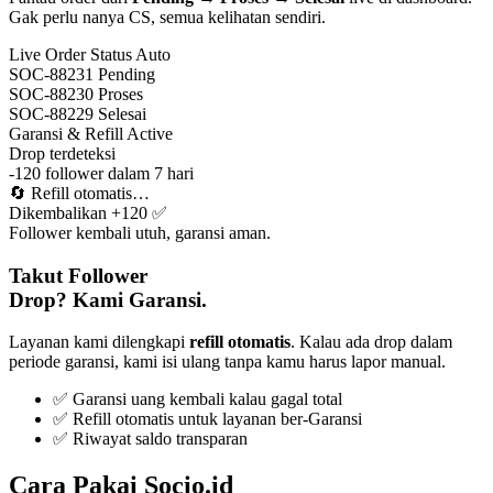
Gak perlu nanya CS, semua kelihatan sendiri.
Live Order Status
Auto
SOC-88231
Pending
SOC-88230
Proses
SOC-88229
Selesai
Garansi & Refill
Active
Drop terdeteksi
-120 follower dalam 7 hari
🔄
Refill otomatis…
Dikembalikan +120 ✅
Follower kembali utuh, garansi aman.
Takut Follower
Drop? Kami Garansi.
Layanan kami dilengkapi
refill otomatis
. Kalau ada drop dalam
periode garansi, kami isi ulang tanpa kamu harus lapor manual.
✅ Garansi uang kembali kalau gagal total
✅ Refill otomatis untuk layanan ber-Garansi
✅ Riwayat saldo transparan
Cara Pakai Socio.id