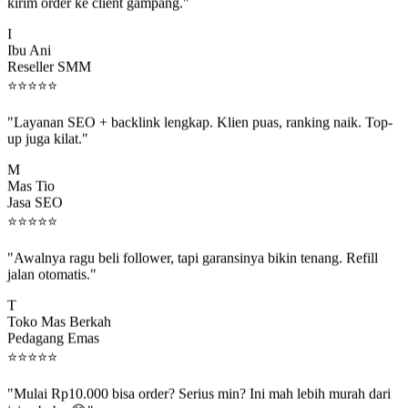
kirim order ke client gampang."
I
Ibu Ani
Reseller SMM
⭐
⭐
⭐
⭐
⭐
"Layanan SEO + backlink lengkap. Klien puas, ranking naik. Top-
up juga kilat."
M
Mas Tio
Jasa SEO
⭐
⭐
⭐
⭐
⭐
"Awalnya ragu beli follower, tapi garansinya bikin tenang. Refill
jalan otomatis."
T
Toko Mas Berkah
Pedagang Emas
⭐
⭐
⭐
⭐
⭐
"Mulai Rp10.000 bisa order? Serius min? Ini mah lebih murah dari