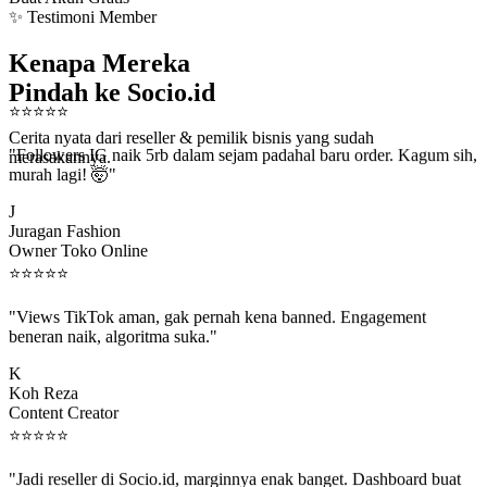
✨ Testimoni Member
Kenapa Mereka
Pindah ke Socio.id
⭐
⭐
⭐
⭐
⭐
Cerita nyata dari reseller & pemilik bisnis yang sudah
"Followers IG naik 5rb dalam sejam padahal baru order. Kagum sih,
merasakannya.
murah lagi! 🤯"
J
Juragan Fashion
Owner Toko Online
⭐
⭐
⭐
⭐
⭐
"Views TikTok aman, gak pernah kena banned. Engagement
beneran naik, algoritma suka."
K
Koh Reza
Content Creator
⭐
⭐
⭐
⭐
⭐
"Jadi reseller di Socio.id, marginnya enak banget. Dashboard buat
kirim order ke client gampang."