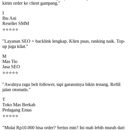
I
Ibu Ani
Reseller SMM
⭐
⭐
⭐
⭐
⭐
"Layanan SEO + backlink lengkap. Klien puas, ranking naik. Top-
up juga kilat."
M
Mas Tio
Jasa SEO
⭐
⭐
⭐
⭐
⭐
"Awalnya ragu beli follower, tapi garansinya bikin tenang. Refill
jalan otomatis."
T
Toko Mas Berkah
Pedagang Emas
⭐
⭐
⭐
⭐
⭐
"Mulai Rp10.000 bisa order? Serius min? Ini mah lebih murah dari
jajan boba 😂"