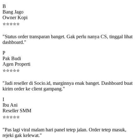
B
Bang Jago
Owner Kopi
⭐
⭐
⭐
⭐
⭐
"Status order transparan banget. Gak perlu nanya CS, tinggal lihat
dashboard."
P
Pak Budi
Agen Properti
⭐
⭐
⭐
⭐
⭐
"Jadi reseller di Socio.id, marginnya enak banget. Dashboard buat
kirim order ke client gampang."
I
Ibu Ani
Reseller SMM
⭐
⭐
⭐
⭐
⭐
"Pas lagi viral malam hari panel tetep jalan. Order tetep masuk,
rejeki gak kelewat."