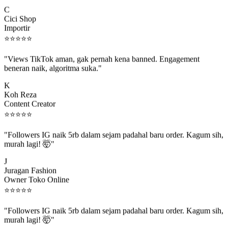
C
Cici Shop
Importir
⭐
⭐
⭐
⭐
⭐
"Views TikTok aman, gak pernah kena banned. Engagement
beneran naik, algoritma suka."
K
Koh Reza
Content Creator
⭐
⭐
⭐
⭐
⭐
"Followers IG naik 5rb dalam sejam padahal baru order. Kagum sih,
murah lagi! 🤯"
J
Juragan Fashion
Owner Toko Online
⭐
⭐
⭐
⭐
⭐
"Followers IG naik 5rb dalam sejam padahal baru order. Kagum sih,
murah lagi! 🤯"