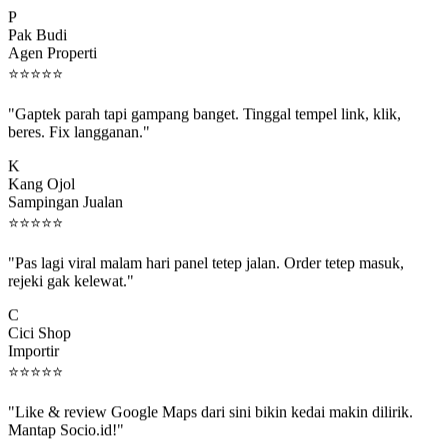
P
Pak Budi
Agen Properti
⭐
⭐
⭐
⭐
⭐
"Gaptek parah tapi gampang banget. Tinggal tempel link, klik,
beres. Fix langganan."
K
Kang Ojol
Sampingan Jualan
⭐
⭐
⭐
⭐
⭐
"Pas lagi viral malam hari panel tetep jalan. Order tetep masuk,
rejeki gak kelewat."
C
Cici Shop
Importir
⭐
⭐
⭐
⭐
⭐
"Like & review Google Maps dari sini bikin kedai makin dilirik.
Mantap Socio.id!"
B