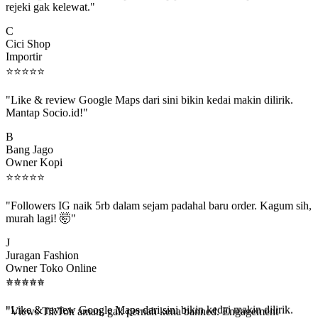
C
Cici Shop
Importir
⭐
⭐
⭐
⭐
⭐
"Like & review Google Maps dari sini bikin kedai makin dilirik.
Mantap Socio.id!"
B
Bang Jago
Owner Kopi
⭐
⭐
⭐
⭐
⭐
"Followers IG naik 5rb dalam sejam padahal baru order. Kagum sih,
murah lagi! 🤯"
J
Juragan Fashion
Owner Toko Online
⭐
⭐
⭐
⭐
⭐
⭐
⭐
⭐
⭐
⭐
"Views TikTok aman, gak pernah kena banned. Engagement
beneran naik, algoritma suka."