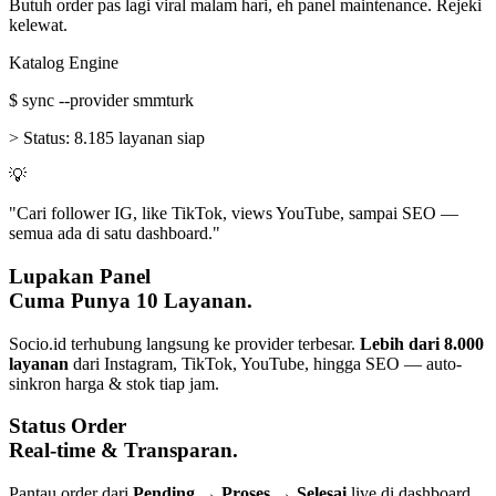
Butuh order pas lagi viral malam hari, eh panel maintenance. Rejeki
kelewat.
Katalog Engine
$
sync --provider smmturk
>
Status:
8.185 layanan siap
💡
"Cari follower IG, like TikTok, views YouTube, sampai SEO —
semua ada di satu dashboard."
Lupakan Panel
Cuma Punya 10 Layanan.
Socio.id terhubung langsung ke provider terbesar.
Lebih dari 8.000
layanan
dari Instagram, TikTok, YouTube, hingga SEO — auto-
sinkron harga & stok tiap jam.
Status Order
Real-time & Transparan.
Pantau order dari
Pending → Proses → Selesai
live di dashboard.