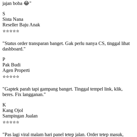
S
Sista Nana
Reseller Baju Anak
⭐
⭐
⭐
⭐
⭐
"Status order transparan banget. Gak perlu nanya CS, tinggal lihat
dashboard."
P
Pak Budi
Agen Properti
⭐
⭐
⭐
⭐
⭐
"Gaptek parah tapi gampang banget. Tinggal tempel link, klik,
beres. Fix langganan."
K
Kang Ojol
Sampingan Jualan
⭐
⭐
⭐
⭐
⭐
"Pas lagi viral malam hari panel tetep jalan. Order tetep masuk,
rejeki gak kelewat."