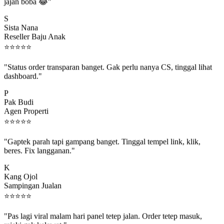
jajan boba 😂"
S
Sista Nana
Reseller Baju Anak
⭐
⭐
⭐
⭐
⭐
"Status order transparan banget. Gak perlu nanya CS, tinggal lihat
dashboard."
P
Pak Budi
Agen Properti
⭐
⭐
⭐
⭐
⭐
"Gaptek parah tapi gampang banget. Tinggal tempel link, klik,
beres. Fix langganan."
K
Kang Ojol
Sampingan Jualan
⭐
⭐
⭐
⭐
⭐
"Pas lagi viral malam hari panel tetep jalan. Order tetep masuk,