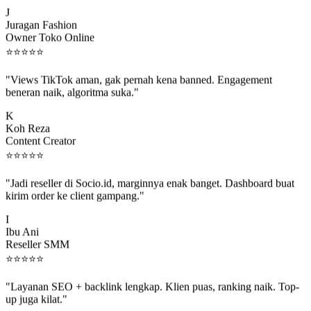
J
Juragan Fashion
Owner Toko Online
⭐
⭐
⭐
⭐
⭐
"Views TikTok aman, gak pernah kena banned. Engagement
beneran naik, algoritma suka."
K
Koh Reza
Content Creator
⭐
⭐
⭐
⭐
⭐
"Jadi reseller di Socio.id, marginnya enak banget. Dashboard buat
kirim order ke client gampang."
I
Ibu Ani
Reseller SMM
⭐
⭐
⭐
⭐
⭐
"Layanan SEO + backlink lengkap. Klien puas, ranking naik. Top-
up juga kilat."