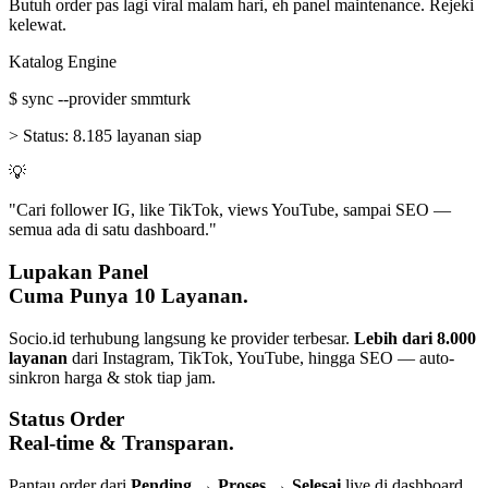
Butuh order pas lagi viral malam hari, eh panel maintenance. Rejeki
kelewat.
Katalog Engine
$
sync --provider smmturk
>
Status:
8.185 layanan siap
💡
"Cari follower IG, like TikTok, views YouTube, sampai SEO —
semua ada di satu dashboard."
Lupakan Panel
Cuma Punya 10 Layanan.
Socio.id terhubung langsung ke provider terbesar.
Lebih dari 8.000
layanan
dari Instagram, TikTok, YouTube, hingga SEO — auto-
sinkron harga & stok tiap jam.
Status Order
Real-time & Transparan.
Pantau order dari
Pending → Proses → Selesai
live di dashboard.