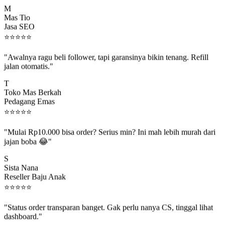
Mas Tio
Jasa SEO
⭐
⭐
⭐
⭐
⭐
"Awalnya ragu beli follower, tapi garansinya bikin tenang. Refill
jalan otomatis."
T
Toko Mas Berkah
Pedagang Emas
⭐
⭐
⭐
⭐
⭐
"Mulai Rp10.000 bisa order? Serius min? Ini mah lebih murah dari
jajan boba 😂"
S
Sista Nana
Reseller Baju Anak
⭐
⭐
⭐
⭐
⭐
"Status order transparan banget. Gak perlu nanya CS, tinggal lihat
dashboard."
P