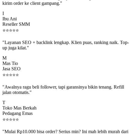
I
Ibu Ani
Reseller SMM
⭐
⭐
⭐
⭐
⭐
"Layanan SEO + backlink lengkap. Klien puas, ranking naik. Top-
up juga kilat."
M
Mas Tio
Jasa SEO
⭐
⭐
⭐
⭐
⭐
"Awalnya ragu beli follower, tapi garansinya bikin tenang. Refill
jalan otomatis."
T
Toko Mas Berkah
Pedagang Emas
⭐
⭐
⭐
⭐
⭐
"Mulai Rp10.000 bisa order? Serius min? Ini mah lebih murah dari
jajan boba 😂"