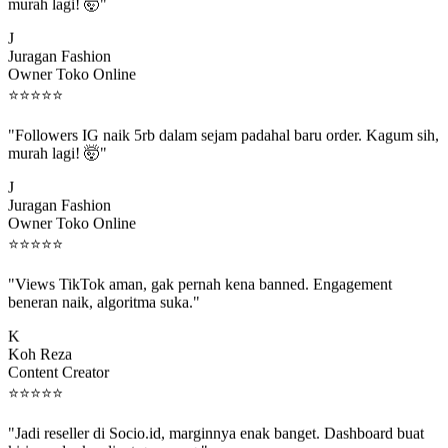
murah lagi! 🤯"
J
Juragan Fashion
Owner Toko Online
⭐
⭐
⭐
⭐
⭐
"Followers IG naik 5rb dalam sejam padahal baru order. Kagum sih,
murah lagi! 🤯"
J
Juragan Fashion
Owner Toko Online
⭐
⭐
⭐
⭐
⭐
"Views TikTok aman, gak pernah kena banned. Engagement
beneran naik, algoritma suka."
K
Koh Reza
Content Creator
⭐
⭐
⭐
⭐
⭐
"Jadi reseller di Socio.id, marginnya enak banget. Dashboard buat