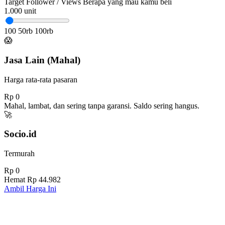
Target Follower / Views
Berapa yang mau kamu beli
1.000
unit
100
50rb
100rb
😱
Jasa Lain (Mahal)
Harga rata-rata pasaran
Rp 0
Mahal, lambat, dan sering tanpa garansi. Saldo sering hangus.
🚀
Socio.id
Termurah
Rp 0
Hemat
Rp 44.982
Ambil Harga Ini