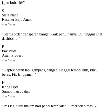
S
Sista Nana
Reseller Baju Anak
⭐
⭐
⭐
⭐
⭐
"Status order transparan banget. Gak perlu nanya CS, tinggal lihat
dashboard."
P
Pak Budi
Agen Properti
⭐
⭐
⭐
⭐
⭐
"Gaptek parah tapi gampang banget. Tinggal tempel link, klik,
beres. Fix langganan."
K
Kang Ojol
Sampingan Jualan
⭐
⭐
⭐
⭐
⭐
"Pas lagi viral malam hari panel tetep jalan. Order tetep masuk,
rejeki gak kelewat."