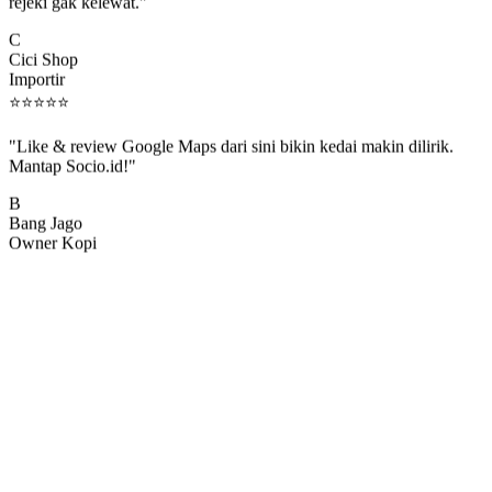
rejeki gak kelewat."
C
Cici Shop
Importir
⭐
⭐
⭐
⭐
⭐
"Like & review Google Maps dari sini bikin kedai makin dilirik.
Mantap Socio.id!"
B
Bang Jago
Owner Kopi