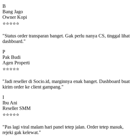
B
Bang Jago
Owner Kopi
⭐
⭐
⭐
⭐
⭐
"Status order transparan banget. Gak perlu nanya CS, tinggal lihat
dashboard."
P
Pak Budi
Agen Properti
⭐
⭐
⭐
⭐
⭐
"Jadi reseller di Socio.id, marginnya enak banget. Dashboard buat
kirim order ke client gampang."
I
Ibu Ani
Reseller SMM
⭐
⭐
⭐
⭐
⭐
"Pas lagi viral malam hari panel tetep jalan. Order tetep masuk,
rejeki gak kelewat."