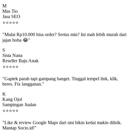
M
Mas Tio
Jasa SEO
⭐
⭐
⭐
⭐
⭐
"Mulai Rp10.000 bisa order? Serius min? Ini mah lebih murah dari
jajan boba 😂"
S
Sista Nana
Reseller Baju Anak
⭐
⭐
⭐
⭐
⭐
"Gaptek parah tapi gampang banget. Tinggal tempel link, klik,
beres. Fix langganan."
K
Kang Ojol
Sampingan Jualan
⭐
⭐
⭐
⭐
⭐
"Like & review Google Maps dari sini bikin kedai makin dilirik.
Mantap Socio.id!"