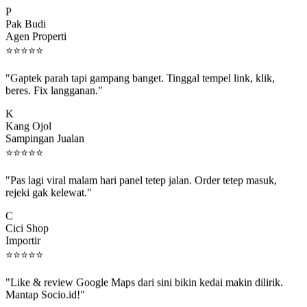
Pak Budi
Agen Properti
⭐
⭐
⭐
⭐
⭐
"Gaptek parah tapi gampang banget. Tinggal tempel link, klik,
beres. Fix langganan."
K
Kang Ojol
Sampingan Jualan
⭐
⭐
⭐
⭐
⭐
"Pas lagi viral malam hari panel tetep jalan. Order tetep masuk,
rejeki gak kelewat."
C
Cici Shop
Importir
⭐
⭐
⭐
⭐
⭐
"Like & review Google Maps dari sini bikin kedai makin dilirik.
Mantap Socio.id!"
B