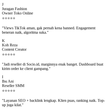
J
Juragan Fashion
Owner Toko Online
⭐
⭐
⭐
⭐
⭐
"Views TikTok aman, gak pernah kena banned. Engagement
beneran naik, algoritma suka."
K
Koh Reza
Content Creator
⭐
⭐
⭐
⭐
⭐
"Jadi reseller di Socio.id, marginnya enak banget. Dashboard buat
kirim order ke client gampang."
I
Ibu Ani
Reseller SMM
⭐
⭐
⭐
⭐
⭐
"Layanan SEO + backlink lengkap. Klien puas, ranking naik. Top-
up juga kilat."
M