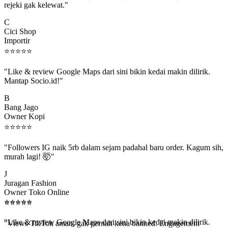
C
Cici Shop
Importir
⭐
⭐
⭐
⭐
⭐
"Like & review Google Maps dari sini bikin kedai makin dilirik.
Mantap Socio.id!"
B
Bang Jago
Owner Kopi
⭐
⭐
⭐
⭐
⭐
"Followers IG naik 5rb dalam sejam padahal baru order. Kagum sih,
murah lagi! 🤯"
J
Juragan Fashion
Owner Toko Online
⭐
⭐
⭐
⭐
⭐
⭐
⭐
⭐
⭐
⭐
"Views TikTok aman, gak pernah kena banned. Engagement
beneran naik, algoritma suka."