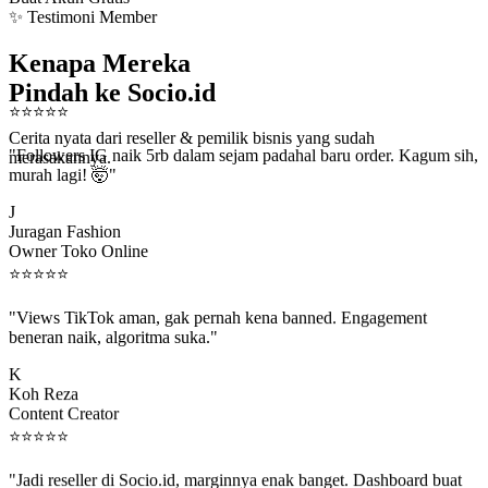
✨ Testimoni Member
Kenapa Mereka
Pindah ke Socio.id
⭐
⭐
⭐
⭐
⭐
Cerita nyata dari reseller & pemilik bisnis yang sudah
"Followers IG naik 5rb dalam sejam padahal baru order. Kagum sih,
merasakannya.
murah lagi! 🤯"
J
Juragan Fashion
Owner Toko Online
⭐
⭐
⭐
⭐
⭐
"Views TikTok aman, gak pernah kena banned. Engagement
beneran naik, algoritma suka."
K
Koh Reza
Content Creator
⭐
⭐
⭐
⭐
⭐
"Jadi reseller di Socio.id, marginnya enak banget. Dashboard buat
kirim order ke client gampang."