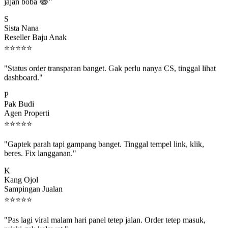
jajan boba 😂"
S
Sista Nana
Reseller Baju Anak
⭐
⭐
⭐
⭐
⭐
"Status order transparan banget. Gak perlu nanya CS, tinggal lihat
dashboard."
P
Pak Budi
Agen Properti
⭐
⭐
⭐
⭐
⭐
"Gaptek parah tapi gampang banget. Tinggal tempel link, klik,
beres. Fix langganan."
K
Kang Ojol
Sampingan Jualan
⭐
⭐
⭐
⭐
⭐
"Pas lagi viral malam hari panel tetep jalan. Order tetep masuk,