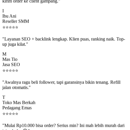
kirim order ke client gampang."
I
Ibu Ani
Reseller SMM
⭐
⭐
⭐
⭐
⭐
"Layanan SEO + backlink lengkap. Klien puas, ranking naik. Top-
up juga kilat."
M
Mas Tio
Jasa SEO
⭐
⭐
⭐
⭐
⭐
"Awalnya ragu beli follower, tapi garansinya bikin tenang. Refill
jalan otomatis."
T
Toko Mas Berkah
Pedagang Emas
⭐
⭐
⭐
⭐
⭐
"Mulai Rp10.000 bisa order? Serius min? Ini mah lebih murah dari