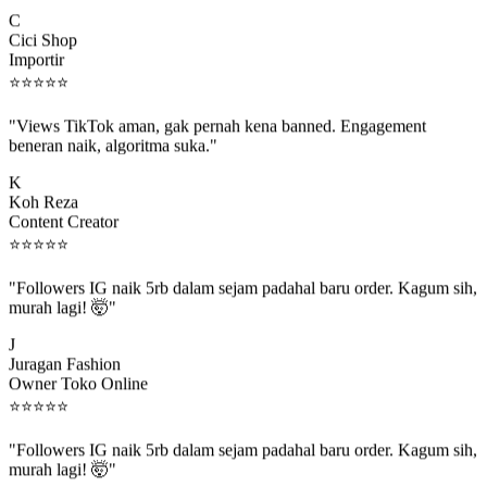
C
Cici Shop
Importir
⭐
⭐
⭐
⭐
⭐
"Views TikTok aman, gak pernah kena banned. Engagement
beneran naik, algoritma suka."
K
Koh Reza
Content Creator
⭐
⭐
⭐
⭐
⭐
"Followers IG naik 5rb dalam sejam padahal baru order. Kagum sih,
murah lagi! 🤯"
J
Juragan Fashion
Owner Toko Online
⭐
⭐
⭐
⭐
⭐
"Followers IG naik 5rb dalam sejam padahal baru order. Kagum sih,
murah lagi! 🤯"