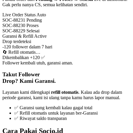
Gak perlu nanya CS, semua kelihatan sendiri.
Live Order Status
Auto
SOC-88231
Pending
SOC-88230
Proses
SOC-88229
Selesai
Garansi & Refill
Active
Drop terdeteksi
-120 follower dalam 7 hari
🔄
Refill otomatis…
Dikembalikan +120 ✅
Follower kembali utuh, garansi aman.
Takut Follower
Drop? Kami Garansi.
Layanan kami dilengkapi
refill otomatis
. Kalau ada drop dalam
periode garansi, kami isi ulang tanpa kamu harus lapor manual.
✅ Garansi uang kembali kalau gagal total
✅ Refill otomatis untuk layanan ber-Garansi
✅ Riwayat saldo transparan
Cara Pakai Socio.id