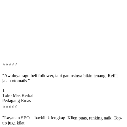
⭐
⭐
⭐
⭐
⭐
"Awalnya ragu beli follower, tapi garansinya bikin tenang. Refill
jalan otomatis."
T
Toko Mas Berkah
Pedagang Emas
⭐
⭐
⭐
⭐
⭐
"Layanan SEO + backlink lengkap. Klien puas, ranking naik. Top-
up juga kilat."