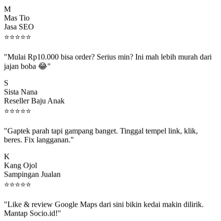
M
Mas Tio
Jasa SEO
⭐
⭐
⭐
⭐
⭐
"Mulai Rp10.000 bisa order? Serius min? Ini mah lebih murah dari
jajan boba 😂"
S
Sista Nana
Reseller Baju Anak
⭐
⭐
⭐
⭐
⭐
"Gaptek parah tapi gampang banget. Tinggal tempel link, klik,
beres. Fix langganan."
K
Kang Ojol
Sampingan Jualan
⭐
⭐
⭐
⭐
⭐
"Like & review Google Maps dari sini bikin kedai makin dilirik.
Mantap Socio.id!"