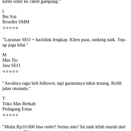
kirim order ke client gampang."
I
Ibu Ani
Reseller SMM
⭐
⭐
⭐
⭐
⭐
"Layanan SEO + backlink lengkap. Klien puas, ranking naik. Top-
up juga kilat."
M
Mas Tio
Jasa SEO
⭐
⭐
⭐
⭐
⭐
"Awalnya ragu beli follower, tapi garansinya bikin tenang. Refill
jalan otomatis."
T
Toko Mas Berkah
Pedagang Emas
⭐
⭐
⭐
⭐
⭐
"Mulai Rp10.000 bisa order? Serius min? Ini mah lebih murah dari