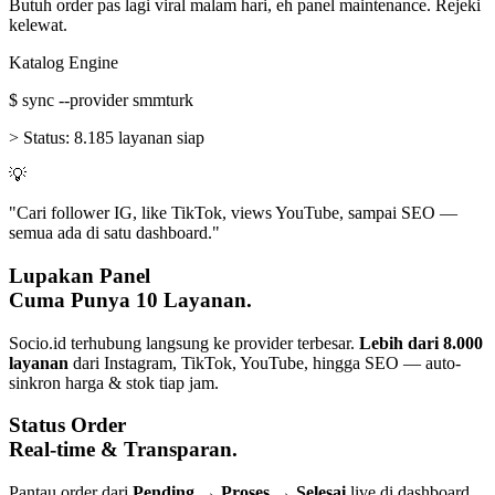
Butuh order pas lagi viral malam hari, eh panel maintenance. Rejeki
kelewat.
Katalog Engine
$
sync --provider smmturk
>
Status:
8.185 layanan siap
💡
"Cari follower IG, like TikTok, views YouTube, sampai SEO —
semua ada di satu dashboard."
Lupakan Panel
Cuma Punya 10 Layanan.
Socio.id terhubung langsung ke provider terbesar.
Lebih dari 8.000
layanan
dari Instagram, TikTok, YouTube, hingga SEO — auto-
sinkron harga & stok tiap jam.
Status Order
Real-time & Transparan.
Pantau order dari
Pending → Proses → Selesai
live di dashboard.