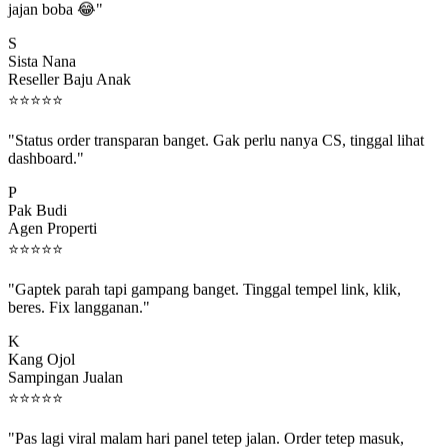
S
Sista Nana
Reseller Baju Anak
⭐
⭐
⭐
⭐
⭐
"Status order transparan banget. Gak perlu nanya CS, tinggal lihat
dashboard."
P
Pak Budi
Agen Properti
⭐
⭐
⭐
⭐
⭐
"Gaptek parah tapi gampang banget. Tinggal tempel link, klik,
beres. Fix langganan."
K
Kang Ojol
Sampingan Jualan
⭐
⭐
⭐
⭐
⭐
"Pas lagi viral malam hari panel tetep jalan. Order tetep masuk,
rejeki gak kelewat."