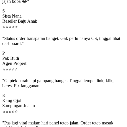
jajan boba 😂"
S
Sista Nana
Reseller Baju Anak
⭐
⭐
⭐
⭐
⭐
"Status order transparan banget. Gak perlu nanya CS, tinggal lihat
dashboard."
P
Pak Budi
Agen Properti
⭐
⭐
⭐
⭐
⭐
"Gaptek parah tapi gampang banget. Tinggal tempel link, klik,
beres. Fix langganan."
K
Kang Ojol
Sampingan Jualan
⭐
⭐
⭐
⭐
⭐
"Pas lagi viral malam hari panel tetep jalan. Order tetep masuk,