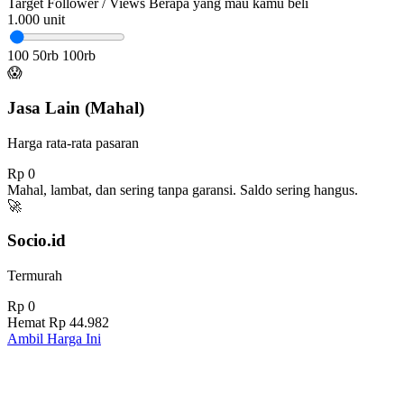
Target Follower / Views
Berapa yang mau kamu beli
1.000
unit
100
50rb
100rb
😱
Jasa Lain (Mahal)
Harga rata-rata pasaran
Rp 0
Mahal, lambat, dan sering tanpa garansi. Saldo sering hangus.
🚀
Socio.id
Termurah
Rp 0
Hemat
Rp 44.982
Ambil Harga Ini