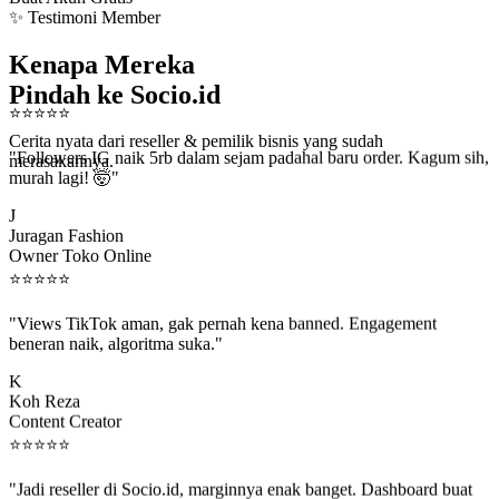
✨ Testimoni Member
Kenapa Mereka
Pindah ke Socio.id
⭐
⭐
⭐
⭐
⭐
Cerita nyata dari reseller & pemilik bisnis yang sudah
"Followers IG naik 5rb dalam sejam padahal baru order. Kagum sih,
merasakannya.
murah lagi! 🤯"
J
Juragan Fashion
Owner Toko Online
⭐
⭐
⭐
⭐
⭐
"Views TikTok aman, gak pernah kena banned. Engagement
beneran naik, algoritma suka."
K
Koh Reza
Content Creator
⭐
⭐
⭐
⭐
⭐
"Jadi reseller di Socio.id, marginnya enak banget. Dashboard buat
kirim order ke client gampang."