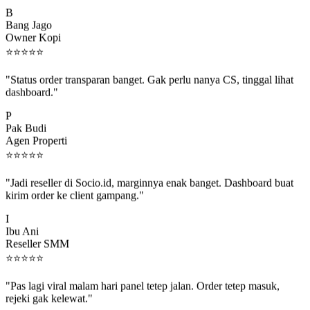
B
Bang Jago
Owner Kopi
⭐
⭐
⭐
⭐
⭐
"Status order transparan banget. Gak perlu nanya CS, tinggal lihat
dashboard."
P
Pak Budi
Agen Properti
⭐
⭐
⭐
⭐
⭐
"Jadi reseller di Socio.id, marginnya enak banget. Dashboard buat
kirim order ke client gampang."
I
Ibu Ani
Reseller SMM
⭐
⭐
⭐
⭐
⭐
"Pas lagi viral malam hari panel tetep jalan. Order tetep masuk,
rejeki gak kelewat."