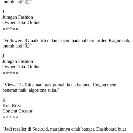
murah lagi! 🤯"
J
Juragan Fashion
Owner Toko Online
⭐
⭐
⭐
⭐
⭐
"Followers IG naik 5rb dalam sejam padahal baru order. Kagum sih,
murah lagi! 🤯"
J
Juragan Fashion
Owner Toko Online
⭐
⭐
⭐
⭐
⭐
"Views TikTok aman, gak pernah kena banned. Engagement
beneran naik, algoritma suka."
K
Koh Reza
Content Creator
⭐
⭐
⭐
⭐
⭐
"Jadi reseller di Socio.id, marginnya enak banget. Dashboard buat