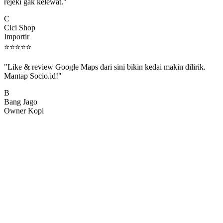
rejeki gak kelewat."
C
Cici Shop
Importir
⭐
⭐
⭐
⭐
⭐
"Like & review Google Maps dari sini bikin kedai makin dilirik.
Mantap Socio.id!"
B
Bang Jago
Owner Kopi