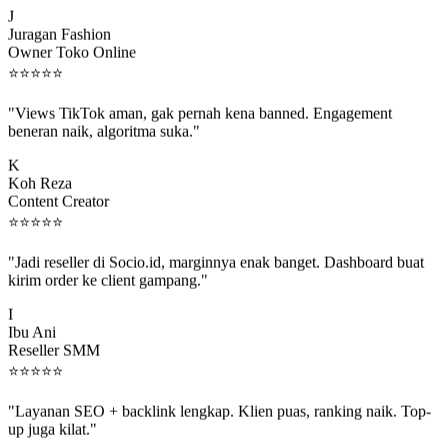
J
Juragan Fashion
Owner Toko Online
⭐
⭐
⭐
⭐
⭐
"Views TikTok aman, gak pernah kena banned. Engagement
beneran naik, algoritma suka."
K
Koh Reza
Content Creator
⭐
⭐
⭐
⭐
⭐
"Jadi reseller di Socio.id, marginnya enak banget. Dashboard buat
kirim order ke client gampang."
I
Ibu Ani
Reseller SMM
⭐
⭐
⭐
⭐
⭐
"Layanan SEO + backlink lengkap. Klien puas, ranking naik. Top-
up juga kilat."
M