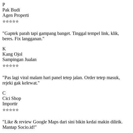
Pak Budi
Agen Properti
⭐
⭐
⭐
⭐
⭐
"Gaptek parah tapi gampang banget. Tinggal tempel link, klik,
beres. Fix langganan."
K
Kang Ojol
Sampingan Jualan
⭐
⭐
⭐
⭐
⭐
"Pas lagi viral malam hari panel tetep jalan. Order tetep masuk,
rejeki gak kelewat."
C
Cici Shop
Importir
⭐
⭐
⭐
⭐
⭐
"Like & review Google Maps dari sini bikin kedai makin dilirik.
Mantap Socio.id!"
B