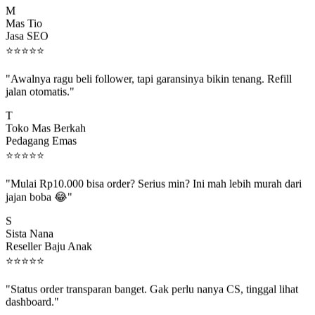
Mas Tio
Jasa SEO
⭐
⭐
⭐
⭐
⭐
"Awalnya ragu beli follower, tapi garansinya bikin tenang. Refill
jalan otomatis."
T
Toko Mas Berkah
Pedagang Emas
⭐
⭐
⭐
⭐
⭐
"Mulai Rp10.000 bisa order? Serius min? Ini mah lebih murah dari
jajan boba 😂"
S
Sista Nana
Reseller Baju Anak
⭐
⭐
⭐
⭐
⭐
"Status order transparan banget. Gak perlu nanya CS, tinggal lihat
dashboard."
P