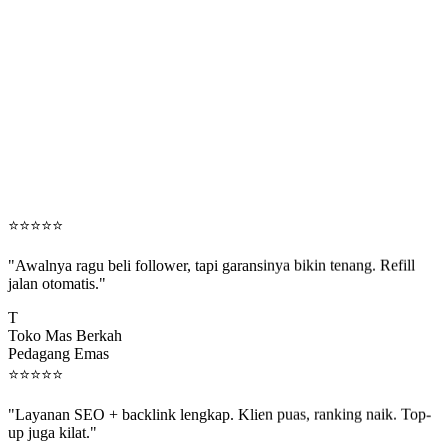
⭐
⭐
⭐
⭐
⭐
"Awalnya ragu beli follower, tapi garansinya bikin tenang. Refill
jalan otomatis."
T
Toko Mas Berkah
Pedagang Emas
⭐
⭐
⭐
⭐
⭐
"Layanan SEO + backlink lengkap. Klien puas, ranking naik. Top-
up juga kilat."