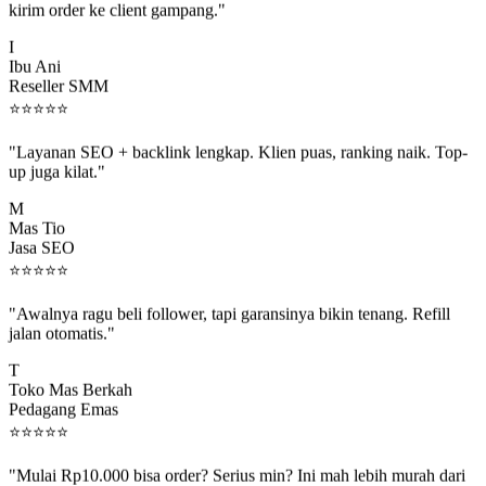
I
Ibu Ani
Reseller SMM
⭐
⭐
⭐
⭐
⭐
"Layanan SEO + backlink lengkap. Klien puas, ranking naik. Top-
up juga kilat."
M
Mas Tio
Jasa SEO
⭐
⭐
⭐
⭐
⭐
"Awalnya ragu beli follower, tapi garansinya bikin tenang. Refill
jalan otomatis."
T
Toko Mas Berkah
Pedagang Emas
⭐
⭐
⭐
⭐
⭐
"Mulai Rp10.000 bisa order? Serius min? Ini mah lebih murah dari
jajan boba 😂"