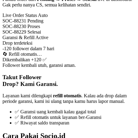
Gak perlu nanya CS, semua kelihatan sendiri.
Live Order Status
Auto
SOC-88231
Pending
SOC-88230
Proses
SOC-88229
Selesai
Garansi & Refill
Active
Drop terdeteksi
-120 follower dalam 7 hari
🔄
Refill otomatis…
Dikembalikan +120 ✅
Follower kembali utuh, garansi aman.
Takut Follower
Drop? Kami Garansi.
Layanan kami dilengkapi
refill otomatis
. Kalau ada drop dalam
periode garansi, kami isi ulang tanpa kamu harus lapor manual.
✅ Garansi uang kembali kalau gagal total
✅ Refill otomatis untuk layanan ber-Garansi
✅ Riwayat saldo transparan
Cara Pakai Socio.id